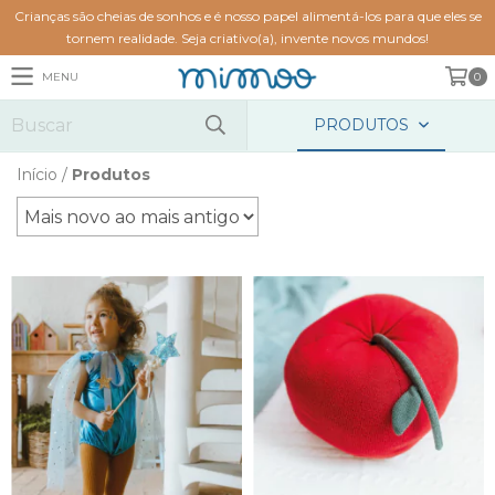
Crianças são cheias de sonhos e é nosso papel alimentá-los para que eles se
tornem realidade. Seja criativo(a), invente novos mundos!
MENU
0
PRODUTOS
Início
/
Produtos