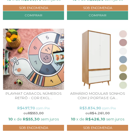
SOB ENCOMENDA
SOB ENCOMENDA
COMPRAR
COMPRAR
PLAYMAT CARACOL NÚMEROS
ARMÁRIO MODULAR SONHOS
RETRÔ - COR EXCL...
COM 2 PORTAS E GA...
R$497,70
com
Pix
R$3.834,90
com
Pix
R$553,00
R$4.261,00
10
x de
R$55,30
sem juros
10
x de
R$426,10
sem juros
SOB ENCOMENDA
SOB ENCOMENDA