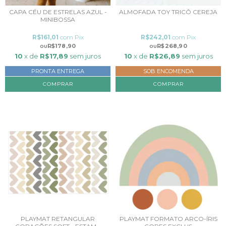
CAPA CÉU DE ESTRELAS AZUL -
ALMOFADA TOY TRICÔ CEREJA
MINIBOSSA
R$161,01
com
Pix
R$242,01
com
Pix
R$178,90
R$268,90
10
x de
R$17,89
sem juros
10
x de
R$26,89
sem juros
PRONTA ENTREGA
SOB ENCOMENDA
COMPRAR
COMPRAR
PLAYMAT RETANGULAR
PLAYMAT FORMATO ARCO-ÍRIS