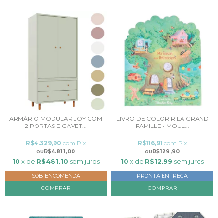
ARMÁRIO MODULAR JOY COM
LIVRO DE COLORIR LA GRAND
2 PORTAS E GAVET...
FAMILLE - MOUL...
R$4.329,90
com
Pix
R$116,91
com
Pix
R$4.811,00
R$129,90
10
x de
R$481,10
sem juros
10
x de
R$12,99
sem juros
SOB ENCOMENDA
PRONTA ENTREGA
COMPRAR