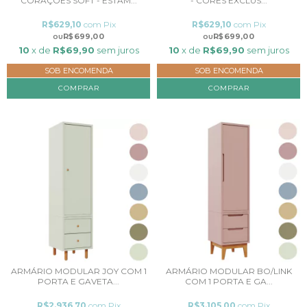
CORAÇÕES SOFT - ESTAM...
- CORES EXCLUS...
R$629,10
com
Pix
R$629,10
com
Pix
R$699,00
R$699,00
10
x de
R$69,90
sem juros
10
x de
R$69,90
sem juros
SOB ENCOMENDA
SOB ENCOMENDA
COMPRAR
COMPRAR
ARMÁRIO MODULAR JOY COM 1
ARMÁRIO MODULAR BO/LINK
PORTA E GAVETA...
COM 1 PORTA E GA...
R$2.936,70
com
Pix
R$3.105,00
com
Pix