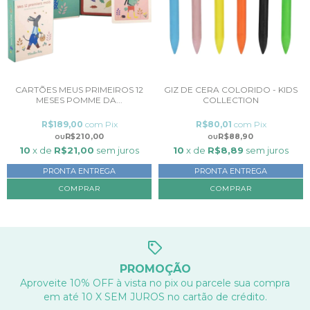
CARTÕES MEUS PRIMEIROS 12
GIZ DE CERA COLORIDO - KIDS
MESES POMME DA...
COLLECTION
R$189,00
com
Pix
R$80,01
com
Pix
R$210,00
R$88,90
10
x de
R$21,00
sem juros
10
x de
R$8,89
sem juros
PRONTA ENTREGA
PRONTA ENTREGA
PROMOÇÃO
Aproveite 10% OFF à vista no pix ou parcele sua compra
em até 10 X SEM JUROS no cartão de crédito.