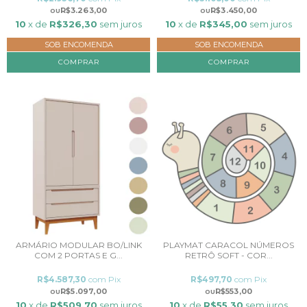
R$3.263,00
R$3.450,00
10
x de
R$326,30
sem juros
10
x de
R$345,00
sem juros
SOB ENCOMENDA
SOB ENCOMENDA
COMPRAR
COMPRAR
ARMÁRIO MODULAR BO/LINK
PLAYMAT CARACOL NÚMEROS
COM 2 PORTAS E G...
RETRÔ SOFT - COR...
R$4.587,30
com
Pix
R$497,70
com
Pix
R$5.097,00
R$553,00
10
x de
R$509,70
sem juros
10
x de
R$55,30
sem juros