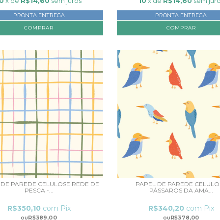
10
x de
R$14,60
sem juros
10
x de
R$14,60
sem jur
PRONTA ENTREGA
PRONTA ENTREGA
COMPRAR
COMPRAR
 DE PAREDE CELULOSE REDE DE
PAPEL DE PAREDE CELULO
PESCA -...
PÁSSAROS DA AMA...
R$350,10
com
Pix
R$340,20
com
Pix
R$389,00
R$378,00