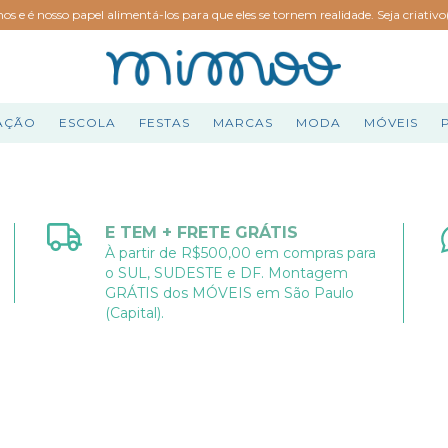
hos e é nosso papel alimentá-los para que eles se tornem realidade. Seja criativ
AÇÃO
ESCOLA
FESTAS
MARCAS
MODA
MÓVEIS
E TEM + FRETE GRÁTIS
À partir de R$500,00 em compras para
o SUL, SUDESTE e DF. Montagem
GRÁTIS dos MÓVEIS em São Paulo
(Capital).