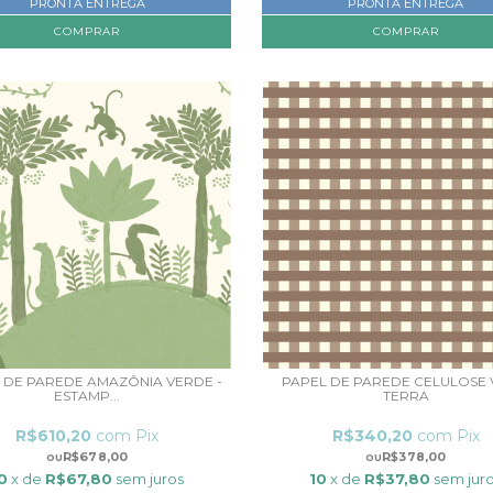
PRONTA ENTREGA
PRONTA ENTREGA
COMPRAR
COMPRAR
L DE PAREDE AMAZÔNIA VERDE -
PAPEL DE PAREDE CELULOSE 
ESTAMP...
TERRA
R$610,20
com
Pix
R$340,20
com
Pix
R$678,00
R$378,00
0
x de
R$67,80
sem juros
10
x de
R$37,80
sem jur