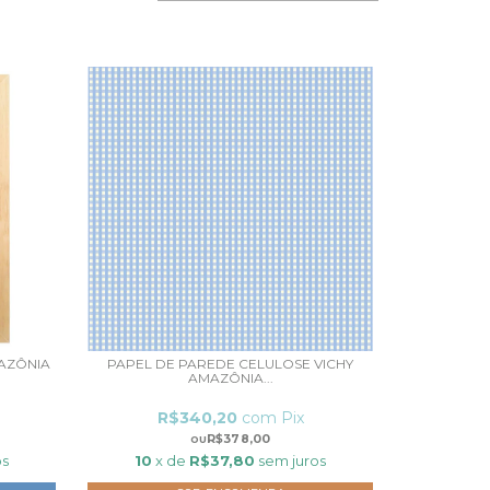
AZÔNIA
PAPEL DE PAREDE CELULOSE VICHY
AMAZÔNIA...
R$340,20
com
Pix
R$378,00
os
10
x de
R$37,80
sem juros