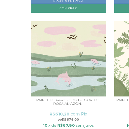
PRONTA ENTREGA
COMPRAR
PAINEL DE PAREDE BOTO-COR-DE-
PAINE
ROSA AMAZÔN...
R$610,20
com
Pix
R$678,00
10
x de
R$67,80
sem juros
1