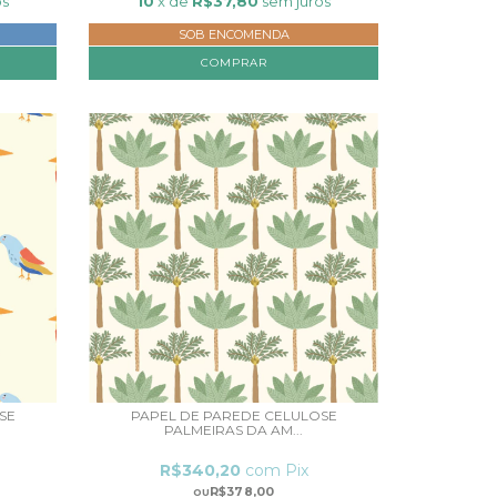
os
10
x de
R$37,80
sem juros
SOB ENCOMENDA
COMPRAR
SE
PAPEL DE PAREDE CELULOSE
PALMEIRAS DA AM...
R$340,20
com
Pix
R$378,00