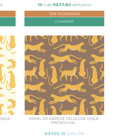
os
10
x de
R$37,80
sem juros
SOB ENCOMENDA
COMPRAR
ONÇA-
PAPEL DE PAREDE CELULOSE ONÇA-
PINTADA DA...
R$350,10
com
Pix