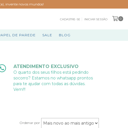
o(a), invente novos mundos!
0
CADASTRE-SE
INICIAR SESSÃO
PAPEL DE PAREDE
SALE
BLOG
ATENDIMENTO EXCLUSIVO
O quarto dos seus filhos está pedindo
socorro? Estamos no whatsapp prontos
para te ajudar com todas as dúvidas.
Vem!!!
Ordenar por