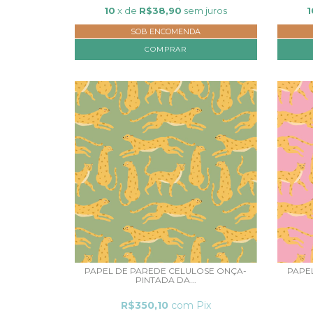
10
x de
R$38,90
sem juros
1
SOB ENCOMENDA
COMPRAR
PAPEL DE PAREDE CELULOSE ONÇA-
PAPE
PINTADA DA...
R$350,10
com
Pix