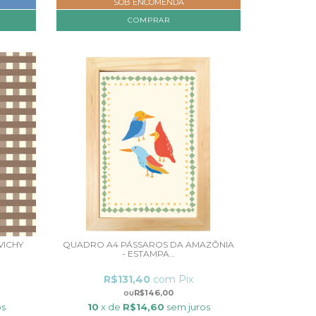
SOB ENCOMENDA
COMPRAR
VICHY
QUADRO A4 PÁSSAROS DA AMAZÔNIA
- ESTAMPA...
R$131,40
com
Pix
R$146,00
os
10
x de
R$14,60
sem juros