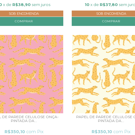
0
x de
R$38,90
sem juros
10
x de
R$37,80
sem jur
SOB ENCOMENDA
SOB ENCOMENDA
COMPRAR
COMPRAR
L DE PAREDE CELULOSE ONÇA-
PAPEL DE PAREDE CELULOSE 
PINTADA DA...
PINTADA DA...
R$350,10
com
Pix
R$350,10
com
Pix