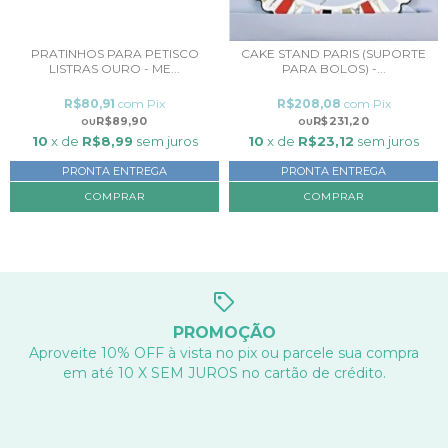
PRATINHOS PARA PETISCO
CAKE STAND PARIS (SUPORTE
LISTRAS OURO - ME...
PARA BOLOS) -...
R$80,91
com
Pix
R$208,08
com
Pix
R$89,90
R$231,20
10
x de
R$8,99
sem juros
10
x de
R$23,12
sem juros
PRONTA ENTREGA
PRONTA ENTREGA
PROMOÇÃO
Aproveite 10% OFF à vista no pix ou parcele sua compra
em até 10 X SEM JUROS no cartão de crédito.