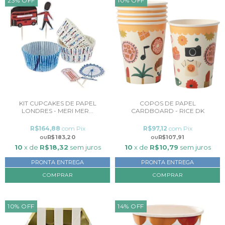
23
%
OFF
10
%
OFF
KIT CUPCAKES DE PAPEL
COPOS DE PAPEL
LONDRES - MERI MER...
CARDBOARD - RICE DK
R$164,88
com
Pix
R$97,12
com
Pix
R$183,20
R$107,91
10
x de
R$18,32
sem juros
10
x de
R$10,79
sem juros
PRONTA ENTREGA
PRONTA ENTREGA
10
%
OFF
14
%
OFF