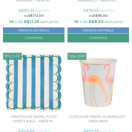
LARANJA - MERI M...
AMARELO - MERI ME...
R$101,25
com
Pix
R$76,50
com
Pix
R$112,50
R$85,00
10
x de
R$11,25
sem juros
10
x de
R$8,50
sem juros
PRONTA ENTREGA
PRONTA ENTREGA
10
%
OFF
10
%
OFF
PRATOS DE PAPEL TOOT
COPOS DE PAPEL FLAMINGOS -
SWEET AZUL - MERI M...
MERI MERI
R$119,88
com
Pix
R$79,79
com
Pix