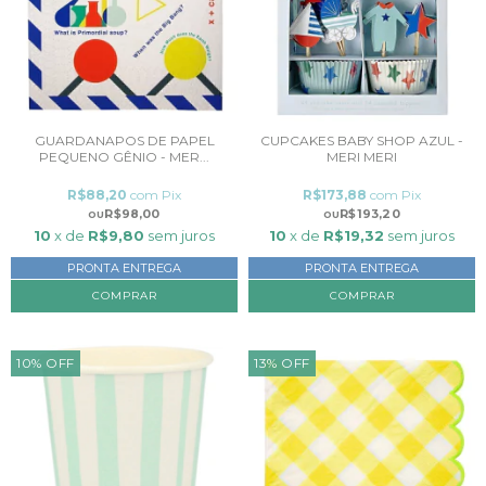
GUARDANAPOS DE PAPEL
CUPCAKES BABY SHOP AZUL -
PEQUENO GÊNIO - MER...
MERI MERI
R$88,20
com
Pix
R$173,88
com
Pix
R$98,00
R$193,20
10
x de
R$9,80
sem juros
10
x de
R$19,32
sem juros
PRONTA ENTREGA
PRONTA ENTREGA
10
%
OFF
13
%
OFF