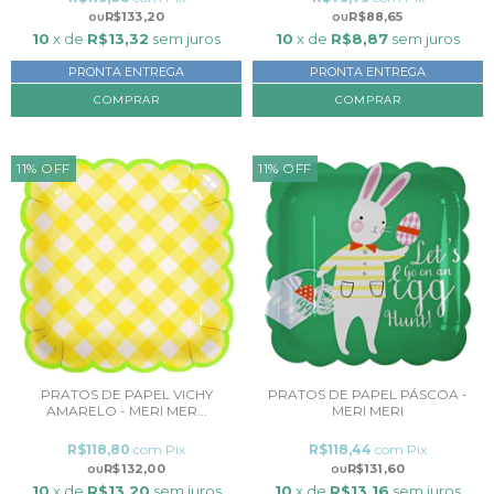
R$133,20
R$88,65
10
x de
R$13,32
sem juros
10
x de
R$8,87
sem juros
PRONTA ENTREGA
PRONTA ENTREGA
11
%
OFF
11
%
OFF
PRATOS DE PAPEL VICHY
PRATOS DE PAPEL PÁSCOA -
AMARELO - MERI MER...
MERI MERI
R$118,80
com
Pix
R$118,44
com
Pix
R$132,00
R$131,60
10
x de
R$13,20
sem juros
10
x de
R$13,16
sem juros