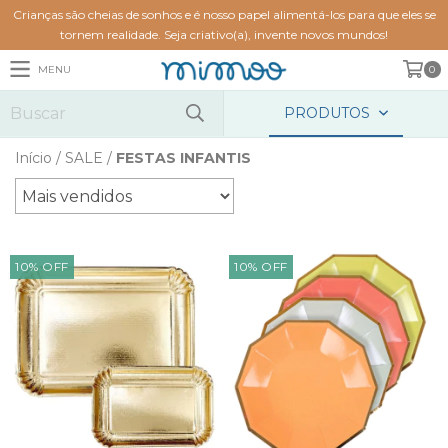
Crianças são cheias de sonhos e é nosso papel alimentá-los para que eles se
tornem realidade. Seja criativo(a), invente novos mundos!
MENU
0
PRODUTOS
Início
/
SALE
/
FESTAS INFANTIS
10
%
OFF
10
%
OFF