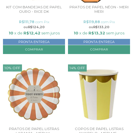
KIT COM BANDEJAS DE PAPEL
PRATOS DE PAPEL NÉON - MERI
OURO - RICE DK
MERI
R$111,78
com
Pix
R$119,88
com
Pix
R$124,20
R$133,20
10
x de
R$12,42
sem juros
10
x de
R$13,32
sem juros
PRONTA ENTREGA
PRONTA ENTREGA
COMPRAR
10
%
OFF
14
%
OFF
PRATOS DE PAPEL LISTRAS
COPOS DE PAPEL LISTRAS