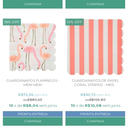
18
%
OFF
10
%
OFF
GUARDANAPOS FLAMINGOS -
GUARDANAPOS DE PAPEL
MERI MERI
CORAL STRIPED - MER...
R$72,36
com
Pix
R$90,72
com
Pix
R$80,40
R$100,80
10
x de
R$8,04
sem juros
10
x de
R$10,08
sem juros
PRONTA ENTREGA
PRONTA ENTREGA