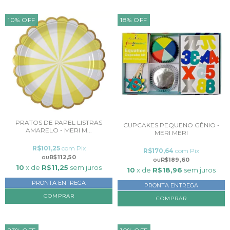
10
%
OFF
18
%
OFF
PRATOS DE PAPEL LISTRAS
CUPCAKES PEQUENO GÊNIO -
AMARELO - MERI M...
MERI MERI
R$101,25
com
Pix
R$170,64
com
Pix
R$112,50
R$189,60
10
x de
R$11,25
sem juros
10
x de
R$18,96
sem juros
PRONTA ENTREGA
PRONTA ENTREGA