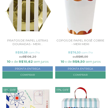
PRATOS DE PAPEL LISTRAS
COPOS DE PAPEL ROSÊ COBRE
DOURADAS - MERI...
- MERI MERI
R$95,58
com
Pix
R$76,50
com
Pix
R$106,20
R$85,00
10
x de
R$10,62
sem juros
10
x de
R$8,50
sem juros
PRONTA ENTREGA
PRONTA ENTREGA
13
%
OFF
17
%
OFF