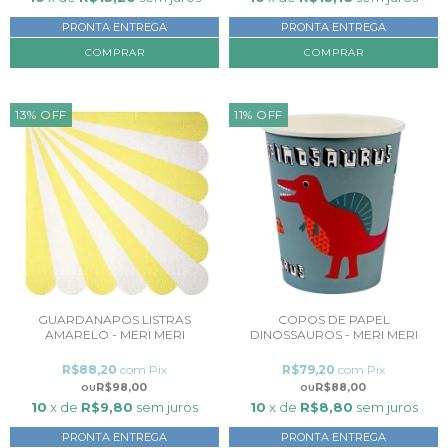
PRONTA ENTREGA
PRONTA ENTREGA
13
%
OFF
11
%
OFF
GUARDANAPOS LISTRAS
COPOS DE PAPEL
AMARELO - MERI MERI
DINOSSAUROS - MERI MERI
R$88,20
com
Pix
R$79,20
com
Pix
R$98,00
R$88,00
10
x de
R$9,80
sem juros
10
x de
R$8,80
sem juros
PRONTA ENTREGA
PRONTA ENTREGA