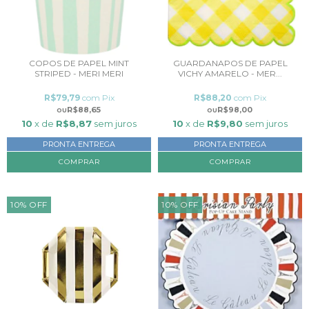
COPOS DE PAPEL MINT
GUARDANAPOS DE PAPEL
STRIPED - MERI MERI
VICHY AMARELO - MER...
R$79,79
com
Pix
R$88,20
com
Pix
R$88,65
R$98,00
10
x de
R$8,87
sem juros
10
x de
R$9,80
sem juros
PRONTA ENTREGA
PRONTA ENTREGA
10
%
OFF
10
%
OFF