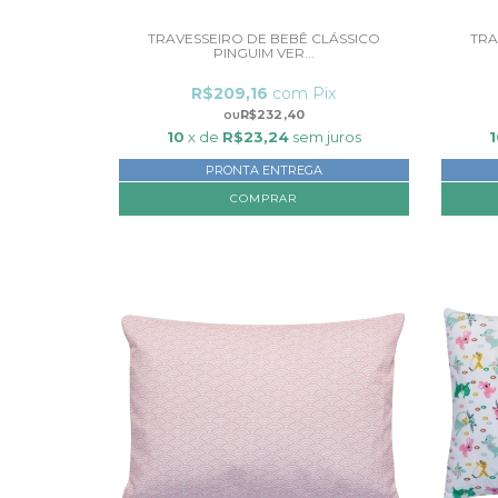
TRAVESSEIRO DE BEBÊ CLÁSSICO
TRA
PINGUIM VER...
R$209,16
com
Pix
R$232,40
10
x de
R$23,24
sem juros
1
PRONTA ENTREGA