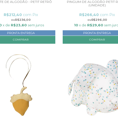
TE DE ALGODÃO - PETIT RETRÔ
PINGUIM DE ALGODÃO PETIT 
(UNIDADE)
R$212,40
com
Pix
R$266,40
com
Pix
R$236,00
R$296,00
0
x de
R$23,60
sem juros
10
x de
R$29,60
sem jur
PRONTA ENTREGA
PRONTA ENTREGA