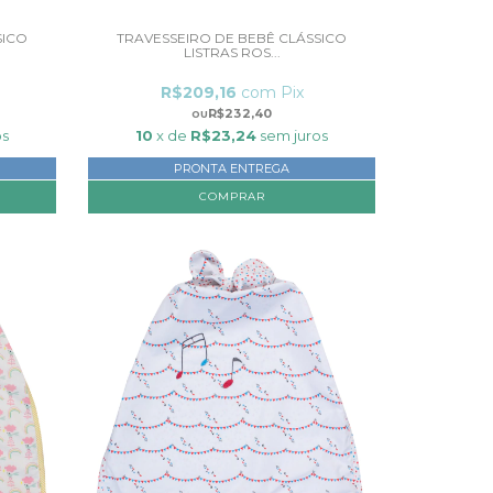
SICO
TRAVESSEIRO DE BEBÊ CLÁSSICO
LISTRAS ROS...
R$209,16
com
Pix
R$232,40
os
10
x de
R$23,24
sem juros
PRONTA ENTREGA