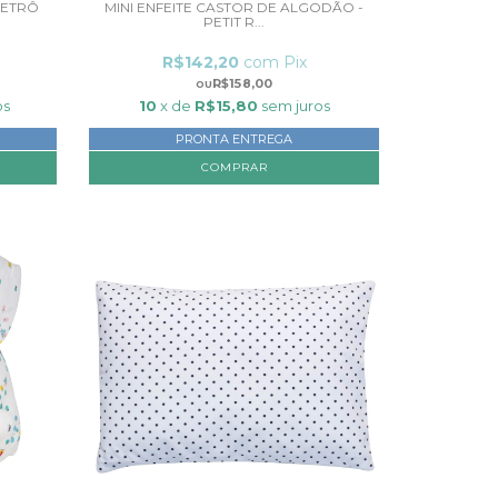
RETRÔ
MINI ENFEITE CASTOR DE ALGODÃO -
PETIT R...
R$142,20
com
Pix
R$158,00
os
10
x de
R$15,80
sem juros
PRONTA ENTREGA