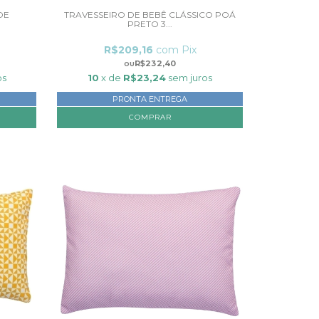
DE
TRAVESSEIRO DE BEBÊ CLÁSSICO POÁ
PRETO 3...
R$209,16
com
Pix
R$232,40
os
10
x de
R$23,24
sem juros
PRONTA ENTREGA