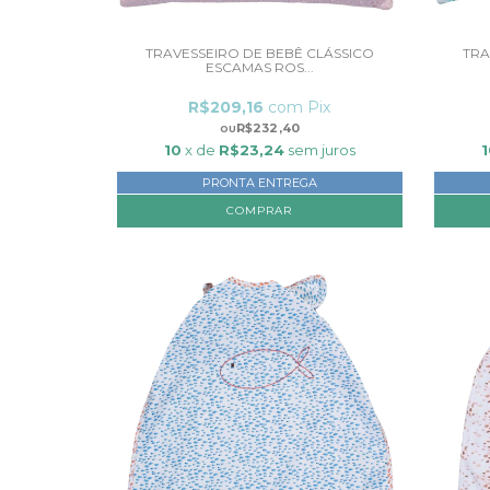
TRAVESSEIRO DE BEBÊ CLÁSSICO
TRA
ESCAMAS ROS...
R$209,16
com
Pix
R$232,40
10
x de
R$23,24
sem juros
1
PRONTA ENTREGA