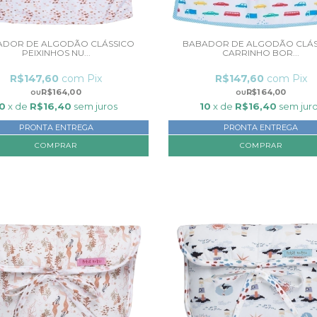
ADOR DE ALGODÃO CLÁSSICO
BABADOR DE ALGODÃO CLÁS
PEIXINHOS NU...
CARRINHO BOR...
R$147,60
com
Pix
R$147,60
com
Pix
R$164,00
R$164,00
10
x de
R$16,40
sem juros
10
x de
R$16,40
sem jur
PRONTA ENTREGA
PRONTA ENTREGA