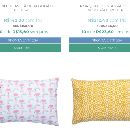
 ENFEITE AVELÃ DE ALGODÃO -
PORQUINHO ESTAMPADO 
PETIT RE...
ALGODÃO - PETIT R...
R$142,20
com
Pix
R$212,40
com
Pix
R$158,00
R$236,00
10
x de
R$15,80
sem juros
10
x de
R$23,60
sem jur
PRONTA ENTREGA
PRONTA ENTREGA