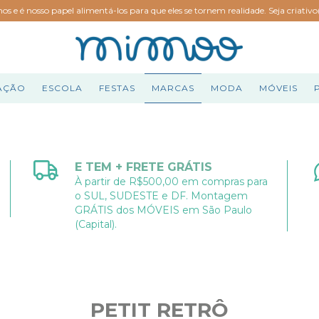
hos e é nosso papel alimentá-los para que eles se tornem realidade. Seja criativ
AÇÃO
ESCOLA
FESTAS
MARCAS
MODA
MÓVEIS
E TEM + FRETE GRÁTIS
À partir de R$500,00 em compras para
o SUL, SUDESTE e DF. Montagem
GRÁTIS dos MÓVEIS em São Paulo
(Capital).
PETIT RETRÔ