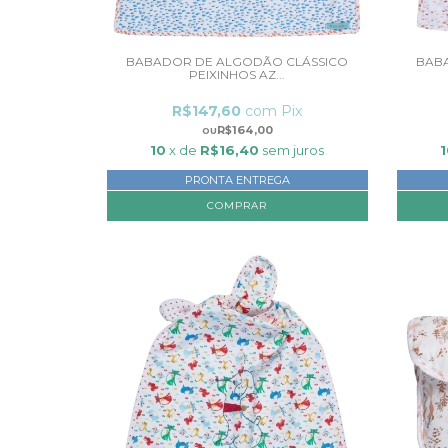
BABADOR DE ALGODÃO CLÁSSICO
BAB
PEIXINHOS AZ...
R$147,60
com
Pix
R$164,00
10
x de
R$16,40
sem juros
PRONTA ENTREGA