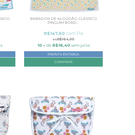
SICO
BABADOR DE ALGODÃO CLÁSSICO
PINGUIM BORD...
R$147,60
com
Pix
R$164,00
os
10
x de
R$16,40
sem juros
PRONTA ENTREGA