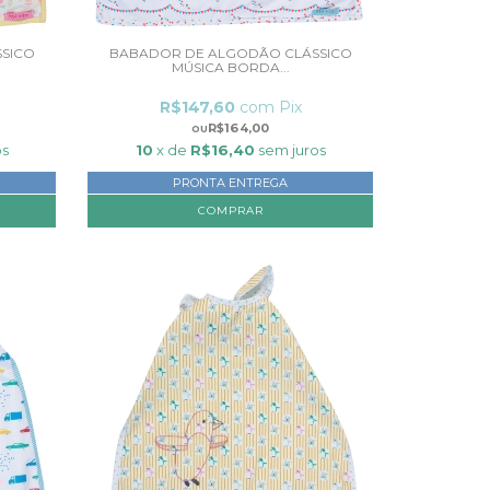
SICO
BABADOR DE ALGODÃO CLÁSSICO
MÚSICA BORDA...
R$147,60
com
Pix
R$164,00
os
10
x de
R$16,40
sem juros
PRONTA ENTREGA