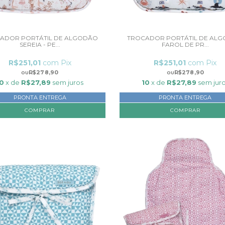
ADOR PORTÁTIL DE ALGODÃO
TROCADOR PORTÁTIL DE AL
SEREIA - PE...
FAROL DE PR...
R$251,01
com
Pix
R$251,01
com
Pix
R$278,90
R$278,90
10
x de
R$27,89
sem juros
10
x de
R$27,89
sem jur
PRONTA ENTREGA
PRONTA ENTREGA