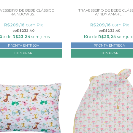
VESSEIRO DE BEBÊ CLÁSSICO
TRAVESSEIRO DE BEBÊ CLÁS
RAINBOW 35...
WINDY AMARE...
R$209,16
com
Pix
R$209,16
com
Pix
R$232,40
R$232,40
0
x de
R$23,24
sem juros
10
x de
R$23,24
sem jur
PRONTA ENTREGA
PRONTA ENTREGA