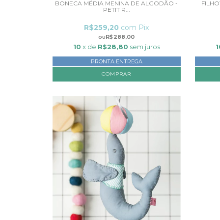
BONECA MÉDIA MENINA DE ALGODÃO -
FILHO
PETIT R...
R$259,20
com
Pix
R$288,00
10
x de
R$28,80
sem juros
1
PRONTA ENTREGA
COMPRAR