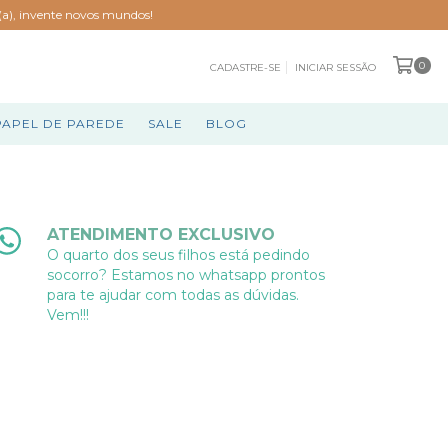
o(a), invente novos mundos!
0
CADASTRE-SE
INICIAR SESSÃO
PAPEL DE PAREDE
SALE
BLOG
ATENDIMENTO EXCLUSIVO
O quarto dos seus filhos está pedindo
socorro? Estamos no whatsapp prontos
para te ajudar com todas as dúvidas.
Vem!!!