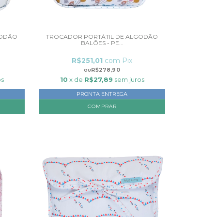
GODÃO
TROCADOR PORTÁTIL DE ALGODÃO
BALÕES - PE...
R$251,01
com
Pix
R$278,90
os
10
x de
R$27,89
sem juros
PRONTA ENTREGA