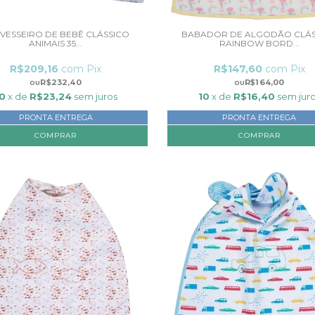
VESSEIRO DE BEBÊ CLÁSSICO
BABADOR DE ALGODÃO CLÁS
ANIMAIS 35...
RAINBOW BORD...
R$209,16
com
Pix
R$147,60
com
Pix
R$232,40
R$164,00
0
x de
R$23,24
sem juros
10
x de
R$16,40
sem jur
PRONTA ENTREGA
PRONTA ENTREGA