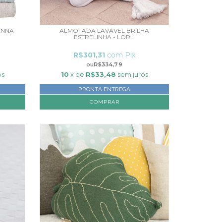
ANNA
ALMOFADA LAVÁVEL BRILHA
ESTRELINHA - LOR...
R$301,31
com
Pix
R$334,79
os
10
x de
R$33,48
sem juros
PRONTA ENTREGA
COMPRAR