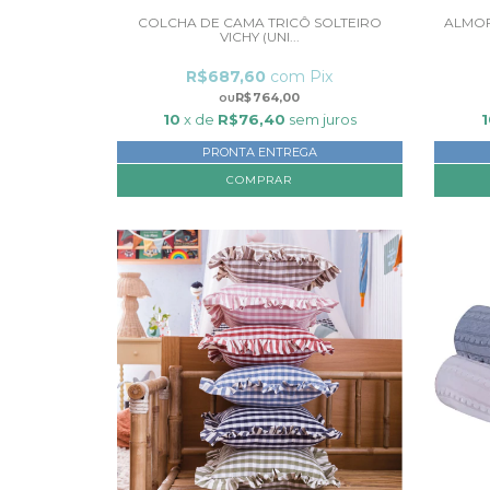
COLCHA DE CAMA TRICÔ SOLTEIRO
ALMOF
VICHY (UNI...
R$687,60
com
Pix
R$764,00
10
x de
R$76,40
sem juros
PRONTA ENTREGA
COMPRAR