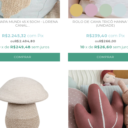
APA MUNDI 45 X 50CM - LORENA
ROLO DE CAMA TRICÔ HANNA
CANAL...
(UNIDADE)
R$2.245,32
com
Pix
R$239,40
com
Pix
R$2.494,80
R$266,00
0
x de
R$249,48
sem juros
10
x de
R$26,60
sem jur
COMPRAR