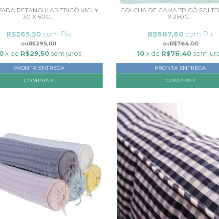
ADA RETANGULAR TRICÔ VICHY
COLCHA DE CAMA TRICÔ SOLTEI
30 X 60C...
X 260C...
R$265,50
com
Pix
R$687,60
com
Pix
R$295,00
R$764,00
10
x de
R$29,50
sem juros
10
x de
R$76,40
sem jur
PRONTA ENTREGA
PRONTA ENTREGA
COMPRAR
COMPRAR