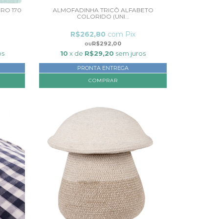
RO 170
ALMOFADINHA TRICÔ ALFABETO
COLORIDO (UNI...
R$262,80
com
Pix
R$292,00
os
10
x de
R$29,20
sem juros
PRONTA ENTREGA
COMPRAR