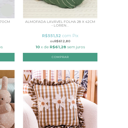
 70CM
ALMOFADA LAVÁVEL FOLHA 28 X 42CM
- LOREN...
R$551,52
com
Pix
R$612,80
os
10
x de
R$61,28
sem juros