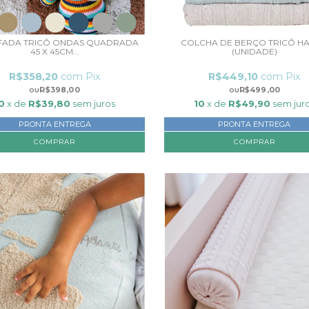
ADA TRICÔ ONDAS QUADRADA
COLCHA DE BERÇO TRICÔ H
45 X 45CM...
(UNIDADE)
R$358,20
com
Pix
R$449,10
com
Pix
R$398,00
R$499,00
0
x de
R$39,80
sem juros
10
x de
R$49,90
sem jur
PRONTA ENTREGA
PRONTA ENTREGA
COMPRAR
COMPRAR