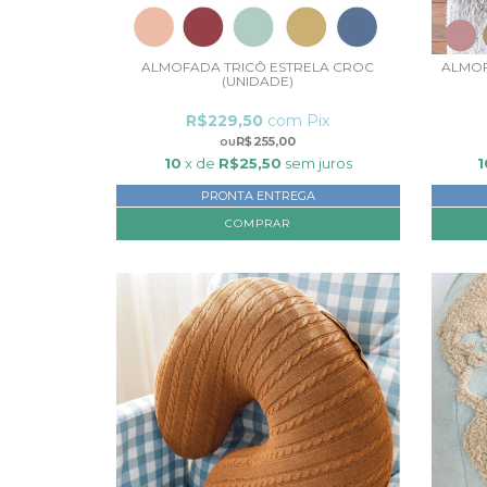
ALMOFADA TRICÔ ESTRELA CROC
ALMOF
(UNIDADE)
R$229,50
com
Pix
R$255,00
10
x de
R$25,50
sem juros
1
PRONTA ENTREGA
COMPRAR