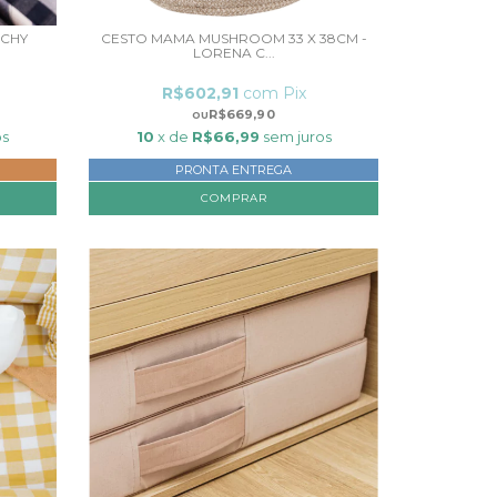
ICHY
CESTO MAMA MUSHROOM 33 X 38CM -
LORENA C...
R$602,91
com
Pix
R$669,90
os
10
x de
R$66,99
sem juros
PRONTA ENTREGA