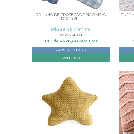
ROLINHO DE PROTEÇÃO TRICÔ VICHY
PUFF I
50CM (UN...
R$239,40
com
Pix
R$266,00
10
x de
R$26,60
sem juros
1
PRONTA ENTREGA
COMPRAR