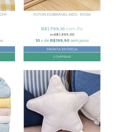
ICHY
FUTON DOBRÁVEL KIDS - ROSA
R$1.799,10
com
Pix
R$1.999,00
os
10
x de
R$199,90
sem juros
PRONTA ENTREGA
COMPRAR