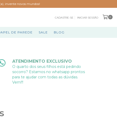
o(a), invente novos mundos!
0
CADASTRE-SE
INICIAR SESSÃO
PAPEL DE PAREDE
SALE
BLOG
ATENDIMENTO EXCLUSIVO
O quarto dos seus filhos está pedindo
socorro? Estamos no whatsapp prontos
para te ajudar com todas as dúvidas.
Vem!!!
S