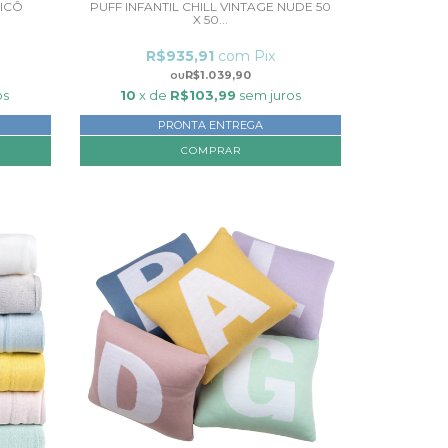
ICÔ
PUFF INFANTIL CHILL VINTAGE NUDE 50
X 50...
R$935,91
com
Pix
R$1.039,90
os
10
x de
R$103,99
sem juros
PRONTA ENTREGA