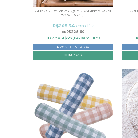
ALMOFADA VICHY QUADRADINHA COM
ROL
BABADOS (...
R$205,74
com
Pix
R$228,60
10
x de
R$22,86
sem juros
1
PRONTA ENTREGA
COMPRAR