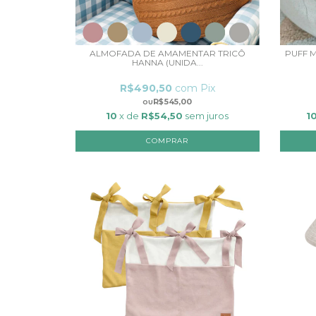
ALMOFADA DE AMAMENTAR TRICÔ
PUFF M
HANNA (UNIDA...
R$490,50
com
Pix
R$545,00
10
x de
R$54,50
sem juros
1
COMPRAR