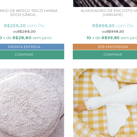
INHO DE BERÇO TRICÔ HANNA
ALMOFADÃO DE ENCOSTO V
50CM (UNIDA...
(UNIDADE)
R$259,20
com
Pix
R$898,65
com
Pix
R$288,00
R$998,50
0
x de
R$28,80
sem juros
10
x de
R$99,85
sem jur
PRONTA ENTREGA
SOB ENCOMENDA
COMPRAR
COMPRAR