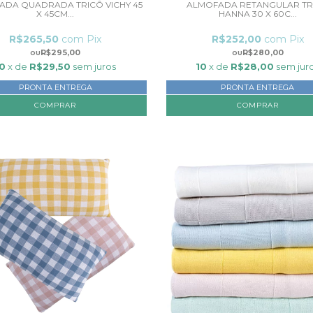
ADA QUADRADA TRICÔ VICHY 45
ALMOFADA RETANGULAR TR
X 45CM...
HANNA 30 X 60C...
R$265,50
com
Pix
R$252,00
com
Pix
R$295,00
R$280,00
10
x de
R$29,50
sem juros
10
x de
R$28,00
sem jur
PRONTA ENTREGA
PRONTA ENTREGA
COMPRAR
COMPRAR