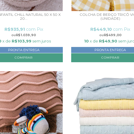
NFANTIL CHILL NATURAL 50 X 50 X
COLCHA DE BERÇO TRICÔ V
20...
(UNIDADE)
R$935,91
com
Pix
R$449,10
com
Pix
R$1.039,90
R$499,00
0
x de
R$103,99
sem juros
10
x de
R$49,90
sem jur
PRONTA ENTREGA
PRONTA ENTREGA
COMPRAR