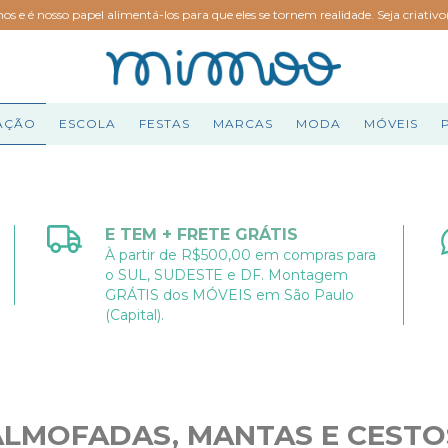
hos e é nosso papel alimentá-los para que eles se tornem realidade. Seja criativ
AÇÃO
ESCOLA
FESTAS
MARCAS
MODA
MÓVEIS
E TEM + FRETE GRÁTIS
À partir de R$500,00 em compras para
o SUL, SUDESTE e DF. Montagem
GRÁTIS dos MÓVEIS em São Paulo
(Capital).
ALMOFADAS, MANTAS E CESTO