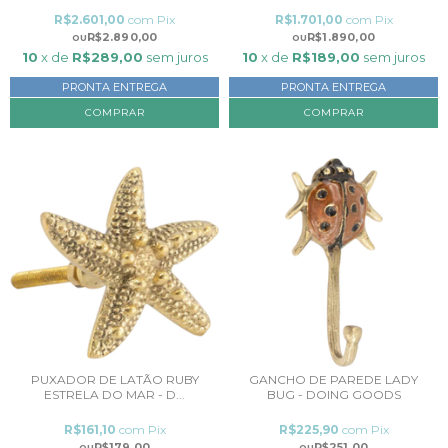
R$2.601,00
com
Pix
R$1.701,00
com
Pix
R$2.890,00
R$1.890,00
10
x de
R$289,00
sem juros
10
x de
R$189,00
sem juros
PRONTA ENTREGA
PRONTA ENTREGA
COMPRAR
PUXADOR DE LATÃO RUBY
GANCHO DE PAREDE LADY
ESTRELA DO MAR - D...
BUG - DOING GOODS
R$161,10
com
Pix
R$225,90
com
Pix
R$179,00
R$251,00