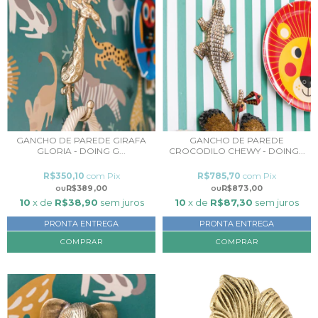
GANCHO DE PAREDE GIRAFA
GANCHO DE PAREDE
GLORIA - DOING G...
CROCODILO CHEWY - DOING...
R$350,10
com
Pix
R$785,70
com
Pix
R$389,00
R$873,00
10
x de
R$38,90
sem juros
10
x de
R$87,30
sem juros
PRONTA ENTREGA
PRONTA ENTREGA
COMPRAR