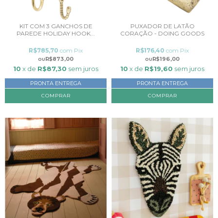
KIT COM 3 GANCHOS DE
PUXADOR DE LATÃO
PAREDE HOLIDAY HOOK...
CORAÇÃO - DOING GOODS
R$785,70
com
Pix
R$176,40
com
Pix
R$873,00
R$196,00
10
x de
R$87,30
sem juros
10
x de
R$19,60
sem juros
PRONTA ENTREGA
PRONTA ENTREGA