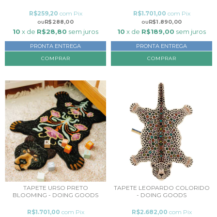
R$259,20
com
Pix
R$1.701,00
com
Pix
R$288,00
R$1.890,00
10
x de
R$28,80
sem juros
10
x de
R$189,00
sem juros
PRONTA ENTREGA
PRONTA ENTREGA
COMPRAR
TAPETE URSO PRETO
TAPETE LEOPARDO COLORIDO
BLOOMING - DOING GOODS
- DOING GOODS
R$1.701,00
com
Pix
R$2.682,00
com
Pix