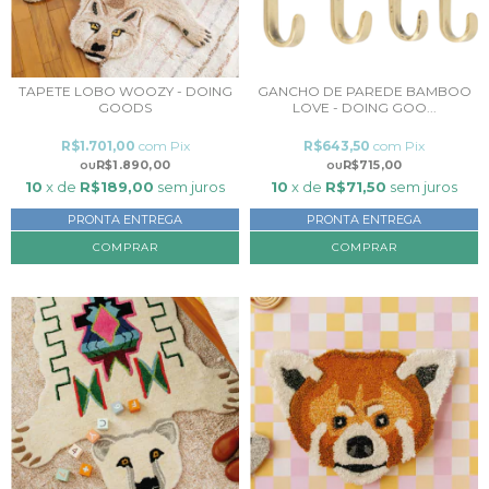
TAPETE LOBO WOOZY - DOING
GANCHO DE PAREDE BAMBOO
GOODS
LOVE - DOING GOO...
R$1.701,00
com
Pix
R$643,50
com
Pix
R$1.890,00
R$715,00
10
x de
R$189,00
sem juros
10
x de
R$71,50
sem juros
PRONTA ENTREGA
PRONTA ENTREGA
COMPRAR