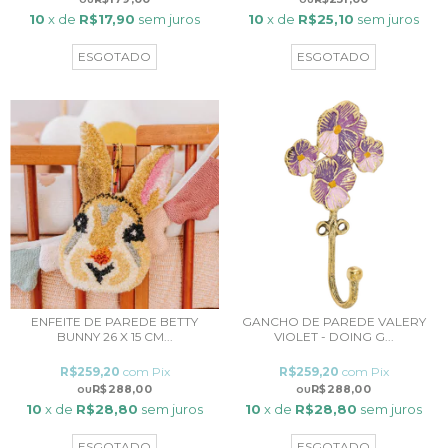
10
x de
R$17,90
sem juros
10
x de
R$25,10
sem juros
ESGOTADO
ESGOTADO
ENFEITE DE PAREDE BETTY
GANCHO DE PAREDE VALERY
BUNNY 26 X 15 CM...
VIOLET - DOING G...
R$259,20
com
Pix
R$259,20
com
Pix
R$288,00
R$288,00
10
x de
R$28,80
sem juros
10
x de
R$28,80
sem juros
ESGOTADO
ESGOTADO