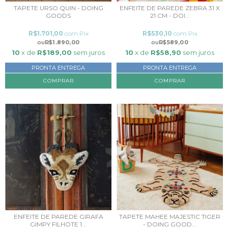
TAPETE URSO QUIN - DOING
ENFEITE DE PAREDE ZEBRA 31 X
GOODS
21 CM - DOI...
R$1.701,00
com
Pix
R$530,10
com
Pix
R$1.890,00
R$589,00
10
x de
R$189,00
sem juros
10
x de
R$58,90
sem juros
PRONTA ENTREGA
PRONTA ENTREGA
COMPRAR
ENFEITE DE PAREDE GIRAFA
TAPETE MAHEE MAJESTIC TIGER
GIMPY FILHOTE 1...
- DOING GOOD...