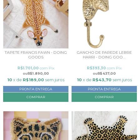
TAPETE FRANCIS FAWN - DOING
GANCHO DE PAREDE LEBRE
GOODS
HARRI - DOING GOO...
R$1.701,00
com
Pix
R$393,30
com
Pix
R$1.890,00
R$437,00
10
x de
R$189,00
sem juros
10
x de
R$43,70
sem juros
PRONTA ENTREGA
PRONTA ENTREGA
COMPRAR