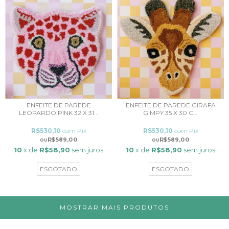
ENFEITE DE PAREDE
ENFEITE DE PAREDE GIRAFA
LEOPARDO PINK 32 X 31...
GIMPY 35 X 30 C...
R$530,10
com
Pix
R$530,10
com
Pix
R$589,00
R$589,00
10
x de
R$58,90
sem juros
10
x de
R$58,90
sem juros
ESGOTADO
ESGOTADO
MOSTRAR MAIS PRODUTOS