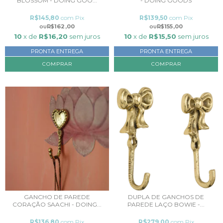
BLOSSOM - DOING GOO...
- DOING GOODS
R$145,80
com
Pix
R$139,50
com
Pix
R$162,00
R$155,00
10
x de
R$16,20
sem juros
10
x de
R$15,50
sem juros
PRONTA ENTREGA
PRONTA ENTREGA
GANCHO DE PAREDE
DUPLA DE GANCHOS DE
CORAÇÃO SAACHI - DOING...
PAREDE LAÇO BOWIE -...
R$136,80
com
Pix
R$279,00
com
Pix