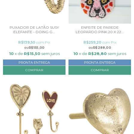
PUXADOR DE LATÃO SUSY
ENFEITE DE PAREDE
ELEFANTE - DOING G...
LEOPARDO PINK 20 X 22...
R$139,50
com
Pix
R$259,20
com
Pix
R$155,00
R$288,00
10
x de
R$15,50
sem juros
10
x de
R$28,80
sem juros
PRONTA ENTREGA
PRONTA ENTREGA