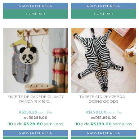
PRONTA ENTREGA
PRONTA ENTREGA
ENFEITE DE PAREDE PLUMPY
TAPETE STRIPEY ZEBRA -
PANDA 19 X 16 C...
DOING GOODS
R$259,20
com
Pix
R$1.701,00
com
Pix
R$288,00
R$1.890,00
10
x de
R$28,80
sem juros
10
x de
R$189,00
sem juros
PRONTA ENTREGA
PRONTA ENTREGA