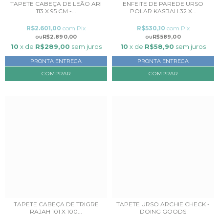
TAPETE CABEÇA DE LEÃO ARI
ENFEITE DE PAREDE URSO
113 X 95 CM -...
POLAR KASBAH 32 X...
R$2.601,00
com
Pix
R$530,10
com
Pix
R$2.890,00
R$589,00
10
x de
R$289,00
sem juros
10
x de
R$58,90
sem juros
PRONTA ENTREGA
PRONTA ENTREGA
TAPETE CABEÇA DE TRIGRE
TAPETE URSO ARCHIE CHECK -
RAJAH 101 X 100...
DOING GOODS