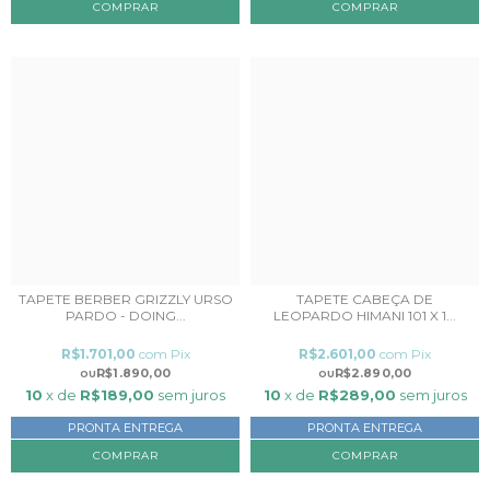
COMPRAR
TAPETE BERBER GRIZZLY URSO
TAPETE CABEÇA DE
PARDO - DOING...
LEOPARDO HIMANI 101 X 1...
R$1.701,00
com
Pix
R$2.601,00
com
Pix
R$1.890,00
R$2.890,00
10
x de
R$189,00
sem juros
10
x de
R$289,00
sem juros
PRONTA ENTREGA
PRONTA ENTREGA
COMPRAR