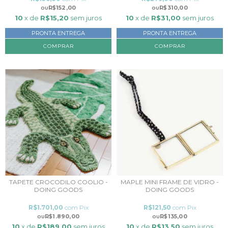
R$152,00
R$310,00
10
x de
R$15,20
sem juros
10
x de
R$31,00
sem juros
PRONTA ENTREGA
PRONTA ENTREGA
TAPETE CROCODILO COOLIO -
MAPLE MINI FRAME DE VIDRO -
DOING GOODS
DOING GOODS
R$1.701,00
com
Pix
R$121,50
com
Pix
R$1.890,00
R$135,00
10
x de
R$189,00
sem juros
10
x de
R$13,50
sem juros