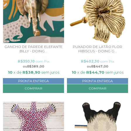
GANCHO DE PAREDE ELEFANTE
PUXADOR DE LATÃO FLOR
BILLY - DOING...
HIBISCUS - DOING G...
R$350,10
com
Pix
R$402,30
com
Pix
R$389,00
R$447,00
10
x de
R$38,90
sem juros
10
x de
R$44,70
sem juros
PRONTA ENTREGA
PRONTA ENTREGA