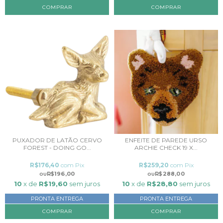
PUXADOR DE LATÃO CERVO
ENFEITE DE PAREDE URSO
FOREST - DOING GO...
ARCHIE CHECK 19 X...
R$176,40
com
Pix
R$259,20
com
Pix
R$196,00
R$288,00
10
x de
R$19,60
sem juros
10
x de
R$28,80
sem juros
PRONTA ENTREGA
PRONTA ENTREGA
COMPRAR