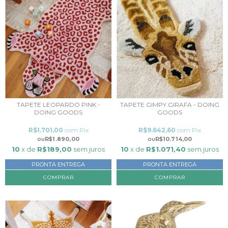
TAPETE LEOPARDO PINK -
TAPETE GIMPY GIRAFA - DOING
DOING GOODS
GOODS
R$1.701,00
com
Pix
R$9.642,60
com
Pix
R$1.890,00
R$10.714,00
10
x de
R$189,00
sem juros
10
x de
R$1.071,40
sem juros
PRONTA ENTREGA
PRONTA ENTREGA
COMPRAR
COMPRAR