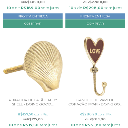
R$1.890,00
R$2.980,00
10
x de
R$189,00
sem juros
10
x de
R$298,00
sem juros
PRONTA ENTREGA
PRONTA ENTREGA
COMPRAR
COMPRAR
PUXADOR DE LATÃO ABBY
GANCHO DE PAREDE
SHELL - DOING GOOD...
CORAÇÃO PYAR - DOING GO...
R$157,50
com
Pix
R$286,20
com
Pix
R$175,00
R$318,00
10
x de
R$17,50
sem juros
10
x de
R$31,80
sem juros