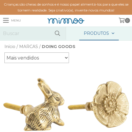
Crianças são cheias de sonhos e é nosso papel alimentá-los para que eles se
tornem realidade. Seja criativo(a), invente novos mundos!
MENU
0
PRODUTOS
Início
/
MARCAS
/
DOING GOODS