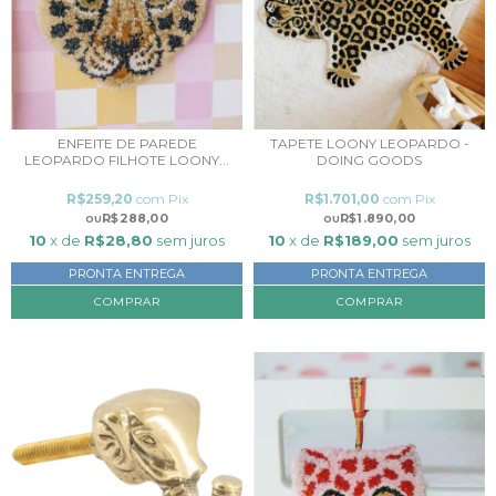
ENFEITE DE PAREDE
TAPETE LOONY LEOPARDO -
LEOPARDO FILHOTE LOONY...
DOING GOODS
R$259,20
com
Pix
R$1.701,00
com
Pix
R$288,00
R$1.890,00
10
x de
R$28,80
sem juros
10
x de
R$189,00
sem juros
PRONTA ENTREGA
PRONTA ENTREGA
COMPRAR