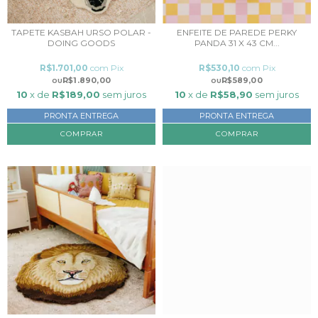
TAPETE KASBAH URSO POLAR -
ENFEITE DE PAREDE PERKY
DOING GOODS
PANDA 31 X 43 CM...
R$1.701,00
com
Pix
R$530,10
com
Pix
R$1.890,00
R$589,00
10
x de
R$189,00
sem juros
10
x de
R$58,90
sem juros
PRONTA ENTREGA
PRONTA ENTREGA
COMPRAR