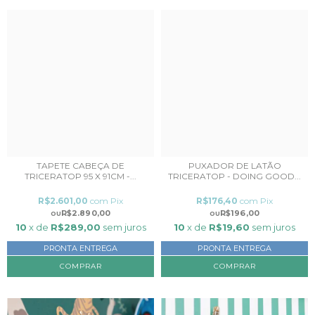
TAPETE CABEÇA DE
PUXADOR DE LATÃO
TRICERATOP 95 X 91CM -...
TRICERATOP - DOING GOOD...
R$2.601,00
com
Pix
R$176,40
com
Pix
R$2.890,00
R$196,00
10
x de
R$289,00
sem juros
10
x de
R$19,60
sem juros
PRONTA ENTREGA
PRONTA ENTREGA