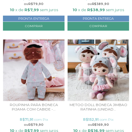
R$79,90
R$389,90
10
x de
R$7,99
sem juros
10
x de
R$38,99
sem juros
PRONTA ENTREGA
PRONTA ENTREGA
ROUPINHA PARA BONECA
METOO DOLL BONECA JIMBAO
PIJAMA COM CABIDE -...
RATINHA (UNIDAD...
R$71,91
com
Pix
R$152,91
com
Pix
R$79,90
R$169,90
10
x de
R$7,99
sem juros
10
x de
R$16,99
sem juros