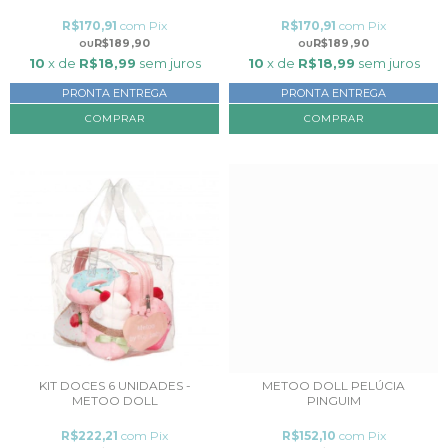
R$170,91
com
Pix
R$170,91
com
Pix
R$189,90
R$189,90
10
x de
R$18,99
sem juros
10
x de
R$18,99
sem juros
PRONTA ENTREGA
PRONTA ENTREGA
KIT DOCES 6 UNIDADES -
METOO DOLL PELÚCIA
METOO DOLL
PINGUIM
R$222,21
com
Pix
R$152,10
com
Pix