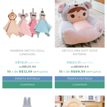
NANINHA METOO DOLL
METOO MINI SOFT SOFÁ
(UNIDADE)
RATINHA
R$116,91
com
Pix
R$620,91
com
Pix
R$129,90
R$689,90
10
x de
R$12,99
sem juros
10
x de
R$68,99
sem juros
PRONTA ENTREGA
PRONTA ENTREGA
COMPRAR