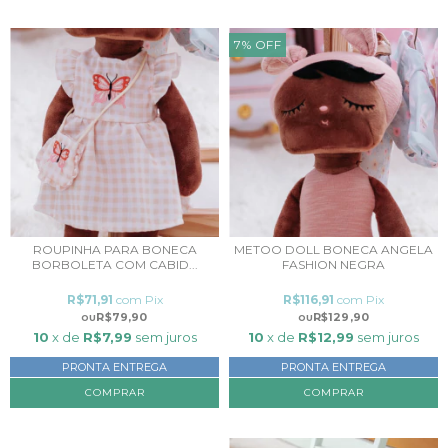
7
%
OFF
ROUPINHA PARA BONECA
METOO DOLL BONECA ANGELA
BORBOLETA COM CABID...
FASHION NEGRA
R$71,91
com
Pix
R$116,91
com
Pix
R$79,90
R$129,90
10
x de
R$7,99
sem juros
10
x de
R$12,99
sem juros
PRONTA ENTREGA
PRONTA ENTREGA