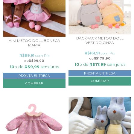
BACKPACK METOO DOLL
MINI METOO DOLL BONECA
VESTIDO CINZA
MARIA
R$161,91
com
Pix
R$89,91
com
Pix
R$179,90
R$99,90
10
x de
R$17,99
sem juros
10
x de
R$9,99
sem juros
PRONTA ENTREGA
PRONTA ENTREGA