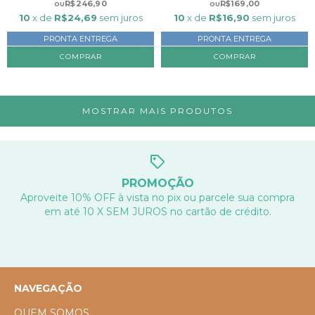
R$246,90
R$169,00
10
x de
R$24,69
sem juros
10
x de
R$16,90
sem juros
PRONTA ENTREGA
PRONTA ENTREGA
MOSTRAR MAIS PRODUTOS
PROMOÇÃO
Aproveite 10% OFF à vista no pix ou parcele sua compra
em até 10 X SEM JUROS no cartão de crédito.
NAVEGAÇÃO
QUEM SOMOS