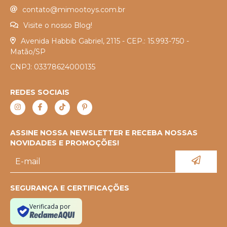
contato@mimootoys.com.br
Visite o nosso Blog!
Avenida Habbib Gabriel, 2115 - CEP.: 15.993-750 -
Matão/SP
CNPJ: 03378624000135
REDES SOCIAIS
ASSINE NOSSA NEWSLETTER E RECEBA NOSSAS
NOVIDADES E PROMOÇÕES!
SEGURANÇA E CERTIFICAÇÕES
Verificada por