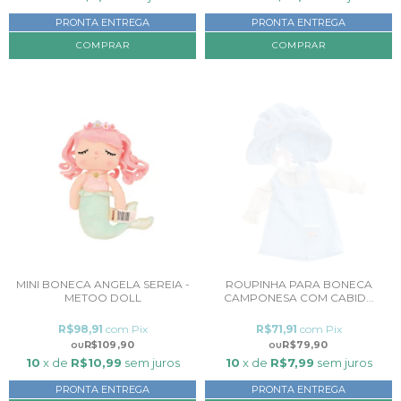
PRONTA ENTREGA
PRONTA ENTREGA
COMPRAR
MINI BONECA ANGELA SEREIA -
ROUPINHA PARA BONECA
METOO DOLL
CAMPONESA COM CABID...
R$98,91
com
Pix
R$71,91
com
Pix
R$109,90
R$79,90
10
x de
R$10,99
sem juros
10
x de
R$7,99
sem juros
PRONTA ENTREGA
PRONTA ENTREGA