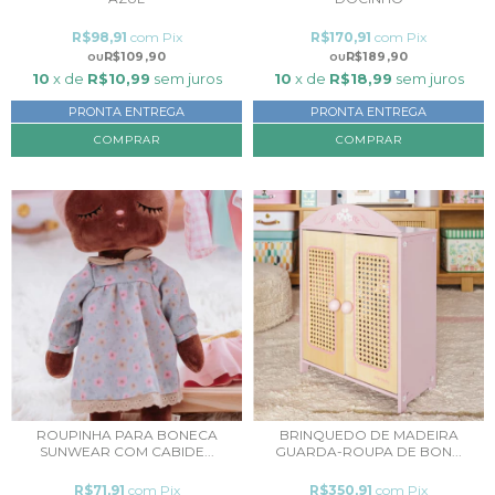
R$98,91
com
Pix
R$170,91
com
Pix
R$109,90
R$189,90
10
x de
R$10,99
sem juros
10
x de
R$18,99
sem juros
PRONTA ENTREGA
PRONTA ENTREGA
ROUPINHA PARA BONECA
BRINQUEDO DE MADEIRA
SUNWEAR COM CABIDE...
GUARDA-ROUPA DE BON...
R$71,91
com
Pix
R$350,91
com
Pix