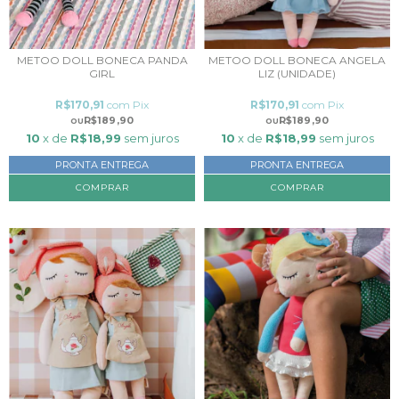
METOO DOLL BONECA PANDA
METOO DOLL BONECA ANGELA
GIRL
LIZ (UNIDADE)
R$170,91
com
Pix
R$170,91
com
Pix
R$189,90
R$189,90
10
x de
R$18,99
sem juros
10
x de
R$18,99
sem juros
PRONTA ENTREGA
PRONTA ENTREGA
COMPRAR