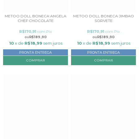
METOO DOLL BONECA ANGELA
METOO DOLL BONECA JIMBAO
CHEF CHOCOLATE
SORVETE
R$170,91
com
Pix
R$170,91
com
Pix
R$189,90
R$189,90
10
x de
R$18,99
sem juros
10
x de
R$18,99
sem juros
PRONTA ENTREGA
PRONTA ENTREGA