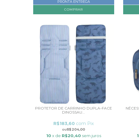
PRONTA ENTREGA
PROTETOR DE CARRINHO DUPLA-FACE
NÉCES
DINOSSAU...
R$183,60
com
Pix
R$204,00
10
x de
R$20,40
sem juros