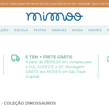
hos e é nosso papel alimentá-los para que eles se tornem realidade. Seja criativ
AÇÃO
ESCOLA
FESTAS
MARCAS
MODA
MÓVEIS
E TEM + FRETE GRÁTIS
À partir de R$500,00 em compras para
o SUL, SUDESTE e DF. Montagem
GRÁTIS dos MÓVEIS em São Paulo
(Capital).
E
COLEÇÃO DINOSSAUROS
/