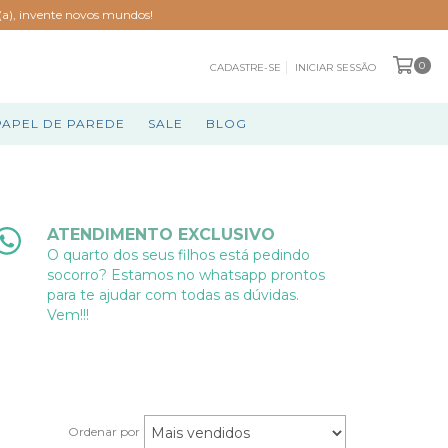
o(a), invente novos mundos!
0
CADASTRE-SE
INICIAR SESSÃO
PAPEL DE PAREDE
SALE
BLOG
ATENDIMENTO EXCLUSIVO
O quarto dos seus filhos está pedindo
socorro? Estamos no whatsapp prontos
para te ajudar com todas as dúvidas.
Vem!!!
Ordenar por