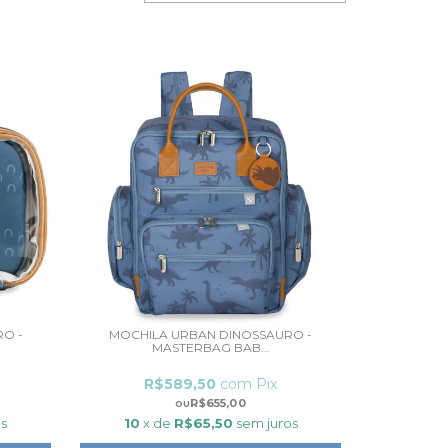
RO -
MOCHILA URBAN DINOSSAURO -
MASTERBAG BAB...
R$589,50
com
Pix
R$655,00
s
10
x de
R$65,50
sem juros