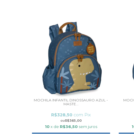
MOCHILA INFANTIL DINOSSAURO AZUL -
MOCH
MASTE...
R$328,50
com
Pix
R$365,00
10
x de
R$36,50
sem juros
1