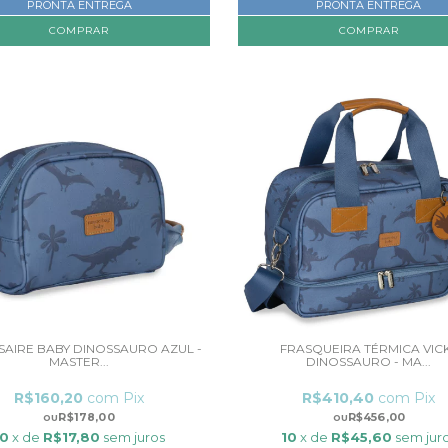
PRONTA ENTREGA
PRONTA ENTREGA
SAIRE BABY DINOSSAURO AZUL -
FRASQUEIRA TÉRMICA VIC
MASTER...
DINOSSAURO - MA...
R$160,20
com
Pix
R$410,40
com
Pix
R$178,00
R$456,00
10
x de
R$17,80
sem juros
10
x de
R$45,60
sem jur