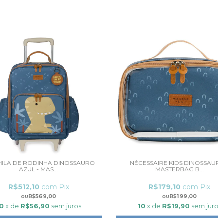
ILA DE RODINHA DINOSSAURO
NÉCESSAIRE KIDS DINOSSAU
AZUL - MAS...
MASTERBAG B...
R$512,10
com
Pix
R$179,10
com
Pix
R$569,00
R$199,00
0
x de
R$56,90
sem juros
10
x de
R$19,90
sem juro