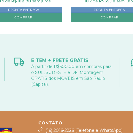
0
x de
R$102,70
sem juros
10
x de
R$35,10
sem juro
PRONTA ENTREGA
PRONTA ENTREGA
E TEM + FRETE GRÁTIS
À partir de R$500,00 em compras para
o SUL, SUDESTE e DF. Montagem
GRÁTIS dos MÓVEIS em São Paulo
(Capital).
CONTATO
(16) 2016-2226 (Telefone e WhatsApp)