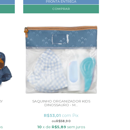
PRONTA ENTREGA
KY
SAQUINHO ORGANIZADOR KIDS
DINOSSAURO - M...
R$53,01
com
Pix
R$58,90
os
10
x de
R$5,89
sem juros