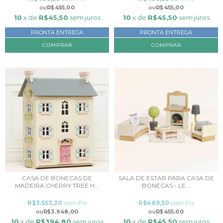
R$455,00
R$455,00
10
x de
R$45,50
sem juros
10
x de
R$45,50
sem juros
PRONTA ENTREGA
PRONTA ENTREGA
CASA DE BONECAS DE
SALA DE ESTAR PARA CASA DE
MADEIRA CHERRY TREE H...
BONECAS - LE...
R$3.553,20
com
Pix
R$409,50
com
Pix
R$3.948,00
R$455,00
10
x de
R$394,80
sem juros
10
x de
R$45,50
sem juros