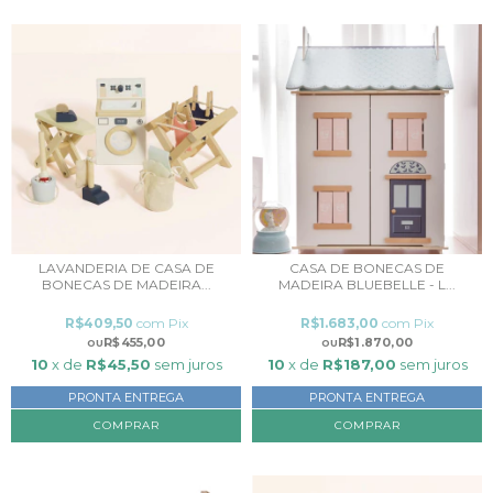
LAVANDERIA DE CASA DE
CASA DE BONECAS DE
BONECAS DE MADEIRA...
MADEIRA BLUEBELLE - L...
R$409,50
com
Pix
R$1.683,00
com
Pix
R$455,00
R$1.870,00
10
x de
R$45,50
sem juros
10
x de
R$187,00
sem juros
PRONTA ENTREGA
PRONTA ENTREGA