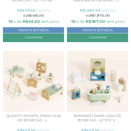
BONECAS - LE TOY VA...
MADEIRA ROSEHEART - L...
R$409,50
com
Pix
R$1.683,00
com
Pix
R$455,00
R$1.870,00
10
x de
R$45,50
sem juros
10
x de
R$187,00
sem juros
PRONTA ENTREGA
PRONTA ENTREGA
QUARTO INFANTIL PARA CASA
BANHEIRO PARA CASA DE
DE BONECAS - L...
BONECAS - LE TOY V...
R$409,50
com
Pix
R$409,50
com
Pix