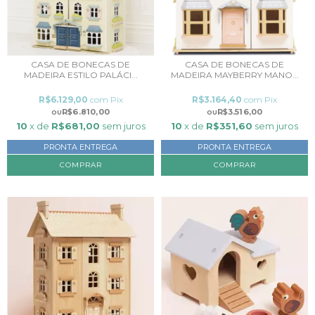
CASA DE BONECAS DE
CASA DE BONECAS DE
MADEIRA ESTILO PALÁCI...
MADEIRA MAYBERRY MANO...
R$6.129,00
com
Pix
R$3.164,40
com
Pix
R$6.810,00
R$3.516,00
10
x de
R$681,00
sem juros
10
x de
R$351,60
sem juros
PRONTA ENTREGA
PRONTA ENTREGA