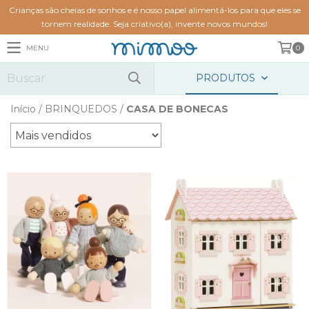
Crianças são cheias de sonhos e é nosso papel alimentá-los para que eles se
tornem realidade. Seja criativo(a), invente novos mundos!
MENU
0
PRODUTOS
Início
/
BRINQUEDOS
/
CASA DE BONECAS