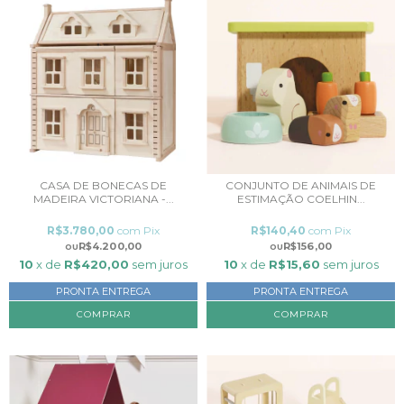
CASA DE BONECAS DE
CONJUNTO DE ANIMAIS DE
MADEIRA VICTORIANA -...
ESTIMAÇÃO COELHIN...
R$3.780,00
com
Pix
R$140,40
com
Pix
R$4.200,00
R$156,00
10
x de
R$420,00
sem juros
10
x de
R$15,60
sem juros
PRONTA ENTREGA
PRONTA ENTREGA