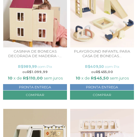
CASINHA DE BONECAS
PLAYGROUND INFANTIL PARA
DECORADA DE MADEIRA -...
CASA DE BONECAS...
R$989,99
com
Pix
R$409,50
com
Pix
R$1.099,99
R$455,00
10
x de
R$110,00
sem juros
10
x de
R$45,50
sem juros
PRONTA ENTREGA
PRONTA ENTREGA