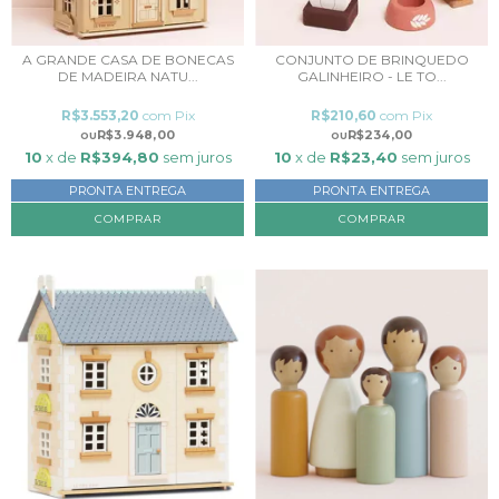
A GRANDE CASA DE BONECAS
CONJUNTO DE BRINQUEDO
DE MADEIRA NATU...
GALINHEIRO - LE TO...
R$3.553,20
com
Pix
R$210,60
com
Pix
R$3.948,00
R$234,00
10
x de
R$394,80
sem juros
10
x de
R$23,40
sem juros
PRONTA ENTREGA
PRONTA ENTREGA