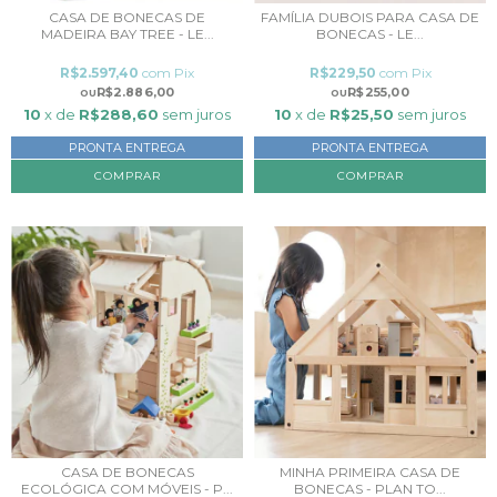
CASA DE BONECAS DE
FAMÍLIA DUBOIS PARA CASA DE
MADEIRA BAY TREE - LE...
BONECAS - LE...
R$2.597,40
com
Pix
R$229,50
com
Pix
R$2.886,00
R$255,00
10
x de
R$288,60
sem juros
10
x de
R$25,50
sem juros
PRONTA ENTREGA
PRONTA ENTREGA
CASA DE BONECAS
MINHA PRIMEIRA CASA DE
ECOLÓGICA COM MÓVEIS - P...
BONECAS - PLAN TO...