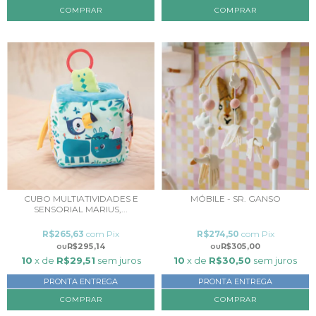
COMPRAR
COMPRAR
CUBO MULTIATIVIDADES E
MÓBILE - SR. GANSO
SENSORIAL MARIUS,...
R$265,63
com
Pix
R$274,50
com
Pix
R$295,14
R$305,00
10
x de
R$29,51
sem juros
10
x de
R$30,50
sem juros
PRONTA ENTREGA
PRONTA ENTREGA
COMPRAR