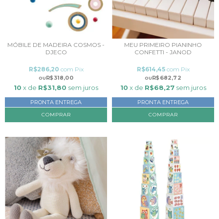
MÓBILE DE MADEIRA COSMOS -
MEU PRIMEIRO PIANINHO
DJECO
CONFETTI - JANOD
R$286,20
com
Pix
R$614,45
com
Pix
R$318,00
R$682,72
10
x de
R$31,80
sem juros
10
x de
R$68,27
sem juros
PRONTA ENTREGA
PRONTA ENTREGA