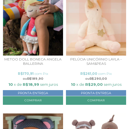
METOO DOLL BONECA ANGELA
PELÚCIA UNICÓRNIO LAYLA -
BALLERINA
SAM&PEAS
R$170,91
com
Pix
R$261,00
com
Pix
R$189,90
R$290,00
10
x de
R$18,99
sem juros
10
x de
R$29,00
sem juros
PRONTA ENTREGA
PRONTA ENTREGA