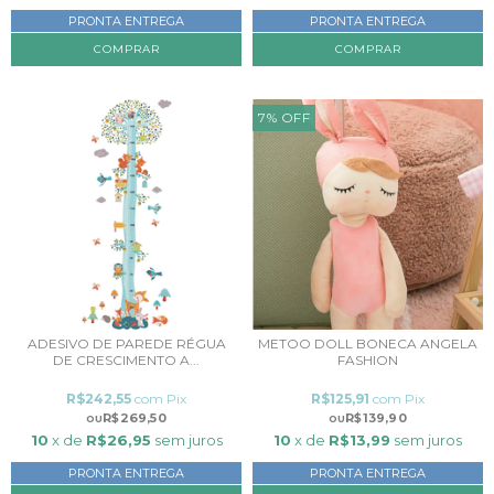
PRONTA ENTREGA
PRONTA ENTREGA
COMPRAR
7
%
OFF
ADESIVO DE PAREDE RÉGUA
METOO DOLL BONECA ANGELA
DE CRESCIMENTO A...
FASHION
R$242,55
com
Pix
R$125,91
com
Pix
R$269,50
R$139,90
10
x de
R$26,95
sem juros
10
x de
R$13,99
sem juros
PRONTA ENTREGA
PRONTA ENTREGA