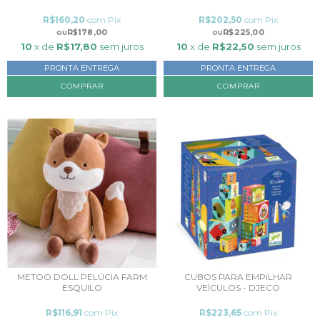
R$160,20
com
Pix
R$202,50
com
Pix
R$178,00
R$225,00
10
x de
R$17,80
sem juros
10
x de
R$22,50
sem juros
PRONTA ENTREGA
PRONTA ENTREGA
COMPRAR
COMPRAR
METOO DOLL PELÚCIA FARM
CUBOS PARA EMPILHAR
ESQUILO
VEÍCULOS - DJECO
R$116,91
com
Pix
R$223,65
com
Pix