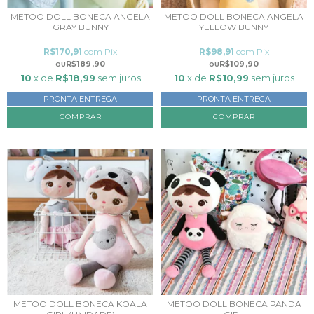
METOO DOLL BONECA ANGELA
METOO DOLL BONECA ANGELA
GRAY BUNNY
YELLOW BUNNY
R$170,91
com
Pix
R$98,91
com
Pix
R$189,90
R$109,90
10
x de
R$18,99
sem juros
10
x de
R$10,99
sem juros
PRONTA ENTREGA
PRONTA ENTREGA
COMPRAR
METOO DOLL BONECA KOALA
METOO DOLL BONECA PANDA