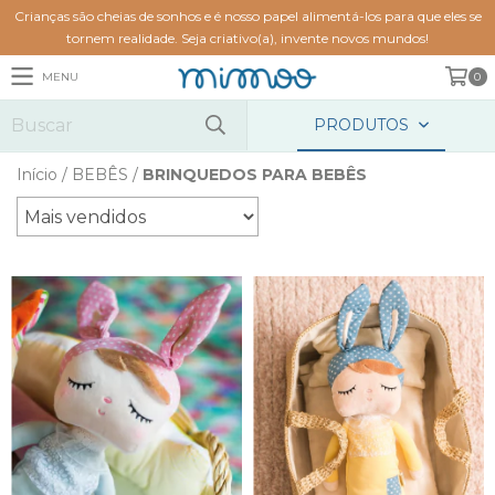
Crianças são cheias de sonhos e é nosso papel alimentá-los para que eles se
tornem realidade. Seja criativo(a), invente novos mundos!
MENU
0
PRODUTOS
Início
/
BEBÊS
/
BRINQUEDOS PARA BEBÊS