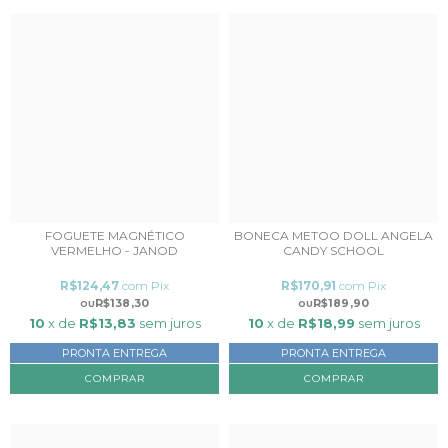
FOGUETE MAGNÉTICO
BONECA METOO DOLL ANGELA
VERMELHO - JANOD
CANDY SCHOOL
R$124,47
com
Pix
R$170,91
com
Pix
R$138,30
R$189,90
10
x de
R$13,83
sem juros
10
x de
R$18,99
sem juros
PRONTA ENTREGA
PRONTA ENTREGA