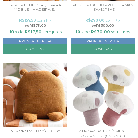
SUPORTE DE BERÇO PARA
PELÚCIA CACHORRO SHERMAN
MÓBILE - MADEIRA E...
- SAM&PEAS
R$157,50
com
Pix
R$270,00
com
Pix
R$175,00
R$300,00
10
x de
R$17,50
sem juros
10
x de
R$30,00
sem juros
PRONTA ENTREGA
PRONTA ENTREGA
ALMOFADA TRICÔ BREDY
ALMOFADA TRICÔ MUSH
COGUMELO (UNIDADE)