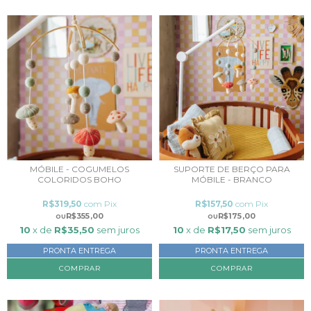
MÓBILE - COGUMELOS
SUPORTE DE BERÇO PARA
COLORIDOS BOHO
MÓBILE - BRANCO
R$319,50
com
Pix
R$157,50
com
Pix
R$355,00
R$175,00
10
x de
R$35,50
sem juros
10
x de
R$17,50
sem juros
PRONTA ENTREGA
PRONTA ENTREGA