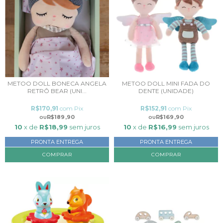
METOO DOLL BONECA ANGELA
METOO DOLL MINI FADA DO
RETRÔ BEAR (UNI...
DENTE (UNIDADE)
R$170,91
com
Pix
R$152,91
com
Pix
R$189,90
R$169,90
10
x de
R$18,99
sem juros
10
x de
R$16,99
sem juros
PRONTA ENTREGA
PRONTA ENTREGA
COMPRAR
COMPRAR