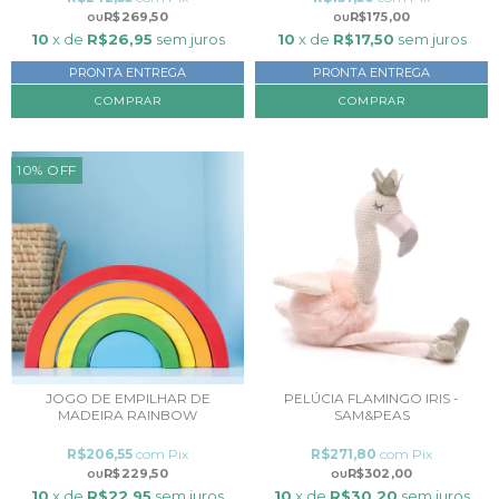
R$269,50
R$175,00
10
x de
R$26,95
sem juros
10
x de
R$17,50
sem juros
PRONTA ENTREGA
PRONTA ENTREGA
10
%
OFF
JOGO DE EMPILHAR DE
PELÚCIA FLAMINGO IRIS -
MADEIRA RAINBOW
SAM&PEAS
R$206,55
com
Pix
R$271,80
com
Pix
R$229,50
R$302,00
10
x de
R$22,95
sem juros
10
x de
R$30,20
sem juros