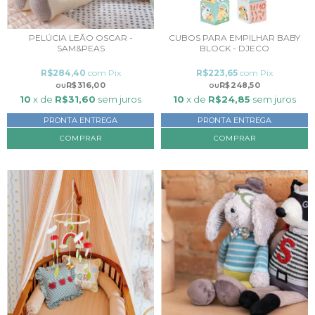
PELÚCIA LEÃO OSCAR -
CUBOS PARA EMPILHAR BABY
SAM&PEAS
BLOCK - DJECO
R$284,40
com
Pix
R$223,65
com
Pix
R$316,00
R$248,50
10
x de
R$31,60
sem juros
10
x de
R$24,85
sem juros
PRONTA ENTREGA
PRONTA ENTREGA