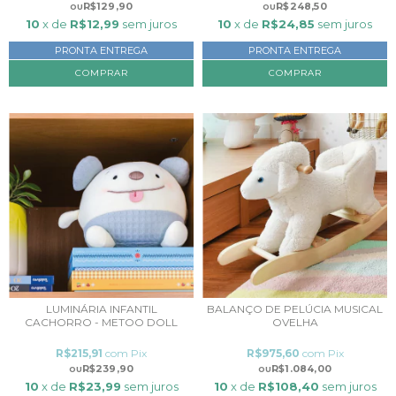
R$129,90
R$248,50
10
x de
R$12,99
sem juros
10
x de
R$24,85
sem juros
PRONTA ENTREGA
PRONTA ENTREGA
LUMINÁRIA INFANTIL
BALANÇO DE PELÚCIA MUSICAL
CACHORRO - METOO DOLL
OVELHA
R$215,91
com
Pix
R$975,60
com
Pix
R$239,90
R$1.084,00
10
x de
R$23,99
sem juros
10
x de
R$108,40
sem juros