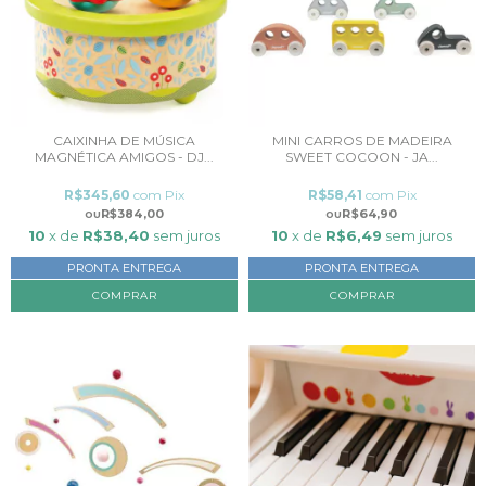
CAIXINHA DE MÚSICA
MINI CARROS DE MADEIRA
MAGNÉTICA AMIGOS - DJ...
SWEET COCOON - JA...
R$345,60
com
Pix
R$58,41
com
Pix
R$384,00
R$64,90
10
x de
R$38,40
sem juros
10
x de
R$6,49
sem juros
PRONTA ENTREGA
PRONTA ENTREGA
COMPRAR