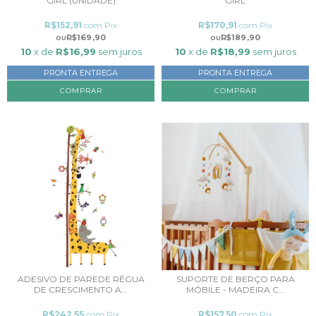
GIRL (UNIDADE)
GIRL
R$152,91
com
Pix
R$170,91
com
Pix
R$169,90
R$189,90
10
x de
R$16,99
sem juros
10
x de
R$18,99
sem juros
PRONTA ENTREGA
PRONTA ENTREGA
COMPRAR
ADESIVO DE PAREDE RÉGUA
SUPORTE DE BERÇO PARA
DE CRESCIMENTO A...
MÓBILE - MADEIRA C...
R$242,55
com
Pix
R$157,50
com
Pix