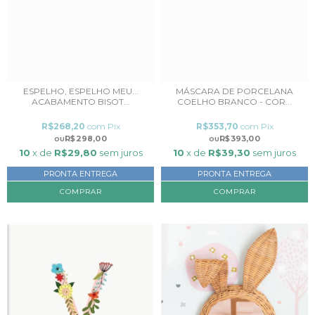
ESPELHO, ESPELHO MEU...
MÁSCARA DE PORCELANA
ACABAMENTO BISOT...
COELHO BRANCO - COR...
R$268,20
com
Pix
R$353,70
com
Pix
R$298,00
R$393,00
10
x de
R$29,80
sem juros
10
x de
R$39,30
sem juros
PRONTA ENTREGA
PRONTA ENTREGA
COMPRAR