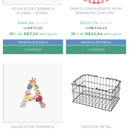
PRATO COM SUPORTE VICHY
AZULEJO DE CERÂMICA
VERMELHO COM CER...
FLORAL - LETRA L
R$203,76
com
Pix
R$64,80
com
Pix
R$226,40
R$72,00
10
x de
R$22,64
sem juros
10
x de
R$7,20
sem juros
PRONTA ENTREGA
PRONTA ENTREGA
CESTA DE METAL
AZULEJO DE CERÂMICA