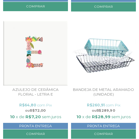
BANDEJA DE METAL ARAMADO
AZULEJO DE CERÂMICA
(UNIDADE)
FLORAL - LETRA E
R$260,91
com
Pix
R$64,80
com
Pix
R$289,90
R$72,00
10
x de
R$28,99
sem juros
10
x de
R$7,20
sem juros
PRONTA ENTREGA
PRONTA ENTREGA
COMPRAR