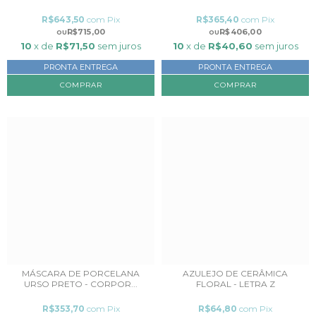
R$643,50
com
Pix
R$365,40
com
Pix
R$715,00
R$406,00
10
x de
R$71,50
sem juros
10
x de
R$40,60
sem juros
PRONTA ENTREGA
PRONTA ENTREGA
MÁSCARA DE PORCELANA
AZULEJO DE CERÂMICA
URSO PRETO - CORPOR...
FLORAL - LETRA Z
R$353,70
com
Pix
R$64,80
com
Pix