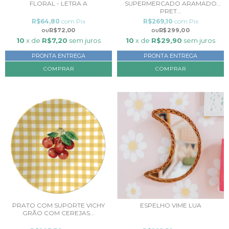
SUPERMERCADO ARAMADO
FLORAL - LETRA A
PRET...
R$269,10
com
Pix
R$64,80
com
Pix
R$299,00
R$72,00
10
x de
R$29,90
sem juros
10
x de
R$7,20
sem juros
PRONTA ENTREGA
PRONTA ENTREGA
PRATO COM SUPORTE VICHY
ESPELHO VIME LUA
GRÃO COM CEREJAS...