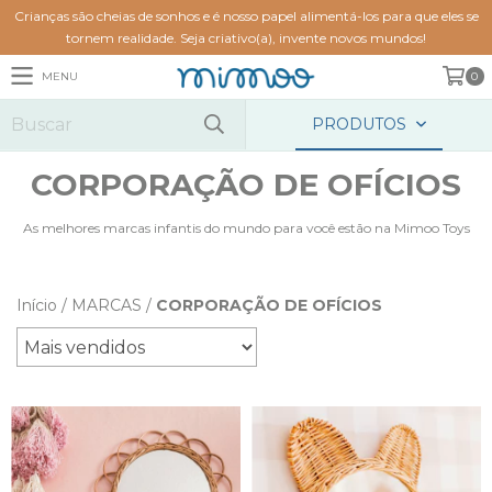
Crianças são cheias de sonhos e é nosso papel alimentá-los para que eles se
tornem realidade. Seja criativo(a), invente novos mundos!
MENU
0
PRODUTOS
CORPORAÇÃO DE OFÍCIOS
As melhores marcas infantis do mundo para você estão na Mimoo Toys
Início
/
MARCAS
/
CORPORAÇÃO DE OFÍCIOS