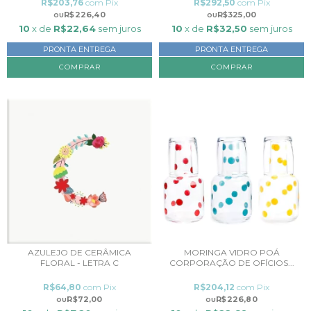
R$203,76
com
Pix
R$292,50
com
Pix
R$226,40
R$325,00
10
x de
R$22,64
sem juros
10
x de
R$32,50
sem juros
PRONTA ENTREGA
PRONTA ENTREGA
MORINGA VIDRO POÁ
AZULEJO DE CERÂMICA
CORPORAÇÃO DE OFÍCIOS...
FLORAL - LETRA C
R$204,12
com
Pix
R$64,80
com
Pix
R$226,80
R$72,00