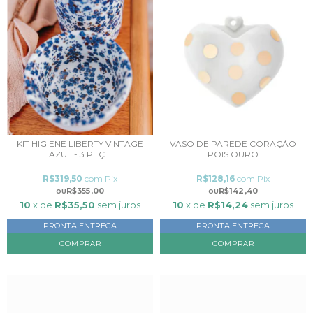
KIT HIGIENE LIBERTY VINTAGE
VASO DE PAREDE CORAÇÃO
AZUL - 3 PEÇ...
POIS OURO
R$319,50
com
Pix
R$128,16
com
Pix
R$355,00
R$142,40
10
x de
R$35,50
sem juros
10
x de
R$14,24
sem juros
PRONTA ENTREGA
PRONTA ENTREGA