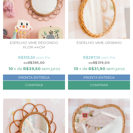
ESPELHO VIME REDONDO
ESPELHO VIME URSINHO
FLOR 44CM
R$355,50
com
Pix
R$287,10
com
Pix
R$395,00
R$319,00
10
x de
R$39,50
sem juros
10
x de
R$31,90
sem juros
PRONTA ENTREGA
PRONTA ENTREGA