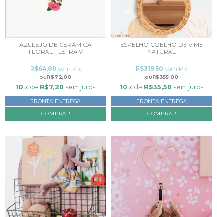
ESPELHO COELHO DE VIME
AZULEJO DE CERÂMICA
NATURAL
FLORAL - LETRA V
R$319,50
com
Pix
R$64,80
com
Pix
R$355,00
R$72,00
10
x de
R$35,50
sem juros
10
x de
R$7,20
sem juros
PRONTA ENTREGA
PRONTA ENTREGA