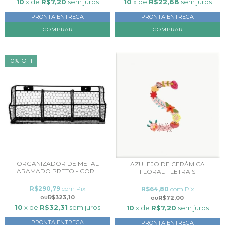
10
x de
R$22,68
sem juros
10
x de
R$7,20
sem juros
PRONTA ENTREGA
PRONTA ENTREGA
COMPRAR
10
%
OFF
ORGANIZADOR DE METAL
AZULEJO DE CERÂMICA
ARAMADO PRETO - COR...
FLORAL - LETRA S
R$290,79
com
Pix
R$64,80
com
Pix
R$323,10
R$72,00
10
x de
R$32,31
sem juros
10
x de
R$7,20
sem juros
PRONTA ENTREGA
PRONTA ENTREGA