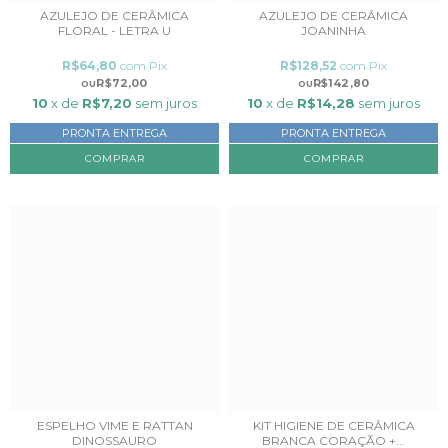
AZULEJO DE CERÂMICA
AZULEJO DE CERÂMICA
JOANINHA
FLORAL - LETRA U
R$128,52
com
Pix
R$64,80
com
Pix
R$142,80
R$72,00
10
x de
R$14,28
sem juros
10
x de
R$7,20
sem juros
PRONTA ENTREGA
PRONTA ENTREGA
ESPELHO VIME E RATTAN
KIT HIGIENE DE CERÂMICA
DINOSSAURO
BRANCA CORAÇÃO +...