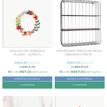
PRATELEIRA TRIPLA DE METAL
AZULEJO DE CERÂMICA
ARAMADO PRETA...
FLORAL - LETRA O
R$607,50
com
Pix
R$64,80
com
Pix
R$675,00
R$72,00
10
x de
R$67,50
sem juros
10
x de
R$7,20
sem juros
PRONTA ENTREGA
PRONTA ENTREGA