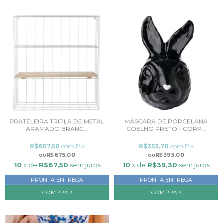
PRATELEIRA TRIPLA DE METAL
MÁSCARA DE PORCELANA
ARAMADO BRANC...
COELHO PRETO - CORP...
R$607,50
com
Pix
R$353,70
com
Pix
R$675,00
R$393,00
10
x de
R$67,50
sem juros
10
x de
R$39,30
sem juros
PRONTA ENTREGA
PRONTA ENTREGA