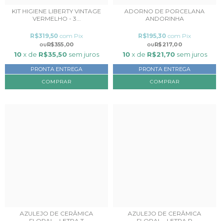
KIT HIGIENE LIBERTY VINTAGE
ADORNO DE PORCELANA
VERMELHO - 3...
ANDORINHA
R$319,50
com
Pix
R$195,30
com
Pix
R$355,00
R$217,00
10
x de
R$35,50
sem juros
10
x de
R$21,70
sem juros
PRONTA ENTREGA
PRONTA ENTREGA
AZULEJO DE CERÂMICA
AZULEJO DE CERÂMICA
FLORAL - LETRA T
FLORAL - LETRA R