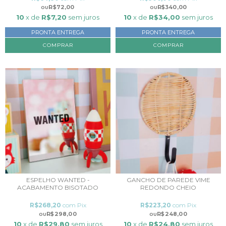
R$340,00
R$72,00
10
x de
R$34,00
sem juros
10
x de
R$7,20
sem juros
PRONTA ENTREGA
PRONTA ENTREGA
ESPELHO WANTED -
GANCHO DE PAREDE VIME
ACABAMENTO BISOTADO
REDONDO CHEIO
R$268,20
com
Pix
R$223,20
com
Pix
R$298,00
R$248,00
10
x de
R$29,80
sem juros
10
x de
R$24,80
sem juros