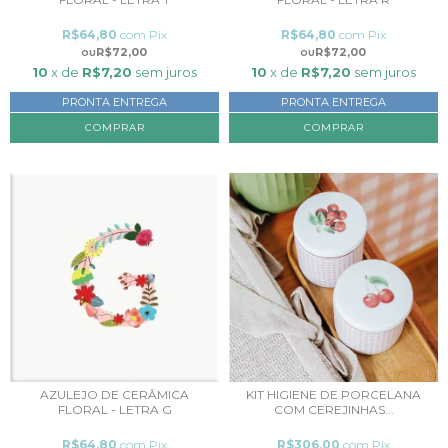
R$64,80
com
Pix
R$64,80
com
Pix
R$72,00
R$72,00
10
x de
R$7,20
sem juros
10
x de
R$7,20
sem juros
PRONTA ENTREGA
PRONTA ENTREGA
KIT HIGIENE DE PORCELANA
AZULEJO DE CERÂMICA
COM CEREJINHAS...
FLORAL - LETRA G
R$306,00
com
Pix
R$64,80
com
Pix