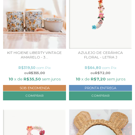
KIT HIGIENE LIBERTY VINTAGE
AZULEJO DE CERÂMICA
AMARELO - 3...
FLORAL - LETRA J
R$319,50
com
Pix
R$64,80
com
Pix
R$355,00
R$72,00
10
x de
R$35,50
sem juros
10
x de
R$7,20
sem juros
SOB ENCOMENDA
PRONTA ENTREGA
COMPRAR