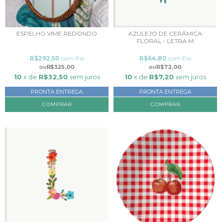
ESPELHO VIME REDONDO
AZULEJO DE CERÂMICA
FLORAL - LETRA M
R$292,50
com
Pix
R$64,80
com
Pix
R$325,00
R$72,00
10
x de
R$32,50
sem juros
10
x de
R$7,20
sem juros
PRONTA ENTREGA
PRONTA ENTREGA