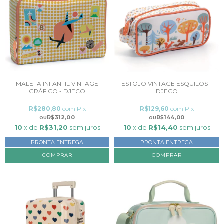
MALETA INFANTIL VINTAGE
ESTOJO VINTAGE ESQUILOS -
GRÁFICO - DJECO
DJECO
R$280,80
com
Pix
R$129,60
com
Pix
R$312,00
R$144,00
10
x de
R$31,20
sem juros
10
x de
R$14,40
sem juros
PRONTA ENTREGA
PRONTA ENTREGA