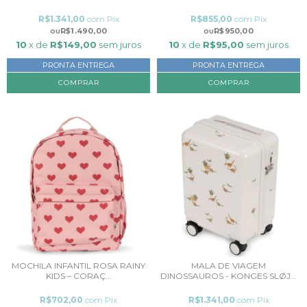
R$1.341,00
com
Pix
R$855,00
com
Pix
R$1.490,00
R$950,00
10
x de
R$149,00
sem juros
10
x de
R$95,00
sem juros
PRONTA ENTREGA
PRONTA ENTREGA
MOCHILA INFANTIL ROSA RAINY
MALA DE VIAGEM
KIDS – CORAÇ...
DINOSSAUROS - KONGES SLØJ...
R$702,00
com
Pix
R$1.341,00
com
Pix