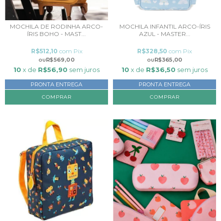
MOCHILA DE RODINHA ARCO-
MOCHILA INFANTIL ARCO-ÍRIS
ÍRIS BOHO - MAST...
AZUL - MASTER...
R$512,10
com
Pix
R$328,50
com
Pix
R$569,00
R$365,00
10
x de
R$56,90
sem juros
10
x de
R$36,50
sem juros
PRONTA ENTREGA
PRONTA ENTREGA