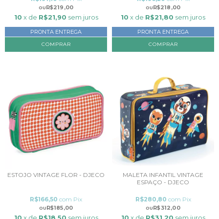
R$219,00
R$218,00
10
x de
R$21,90
sem juros
10
x de
R$21,80
sem juros
PRONTA ENTREGA
PRONTA ENTREGA
ESTOJO VINTAGE FLOR - DJECO
MALETA INFANTIL VINTAGE
ESPAÇO - DJECO
R$166,50
com
Pix
R$280,80
com
Pix
R$185,00
R$312,00
10
x de
R$18,50
sem juros
10
x de
R$31,20
sem juros