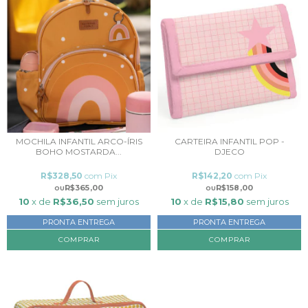
MOCHILA INFANTIL ARCO-ÍRIS
CARTEIRA INFANTIL POP -
BOHO MOSTARDA...
DJECO
R$328,50
com
Pix
R$142,20
com
Pix
R$365,00
R$158,00
10
x de
R$36,50
sem juros
10
x de
R$15,80
sem juros
PRONTA ENTREGA
PRONTA ENTREGA