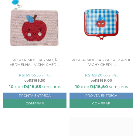
PORTA-MOEDAS MAÇÃ
PORTA-MOEDAS XADREZ AZUL
VERMELHA - VICHY CHÉRI...
- VICHY CHÉRI -...
R$169,65
com
Pix
R$169,20
com
Pix
R$188,50
R$188,00
10
x de
R$18,85
sem juros
10
x de
R$18,80
sem juros
PRONTA ENTREGA
PRONTA ENTREGA