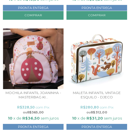
PRONTA ENTREGA
PRONTA ENTREGA
MOCHILA INFANTIL JOANINHA -
MALETA INFANTIL VINTAGE
MASTERBAG KI...
ESQUILO - DJECO
R$328,50
com
Pix
R$280,80
com
Pix
R$365,00
R$312,00
10
x de
R$36,50
sem juros
10
x de
R$31,20
sem juros
PRONTA ENTREGA
PRONTA ENTREGA