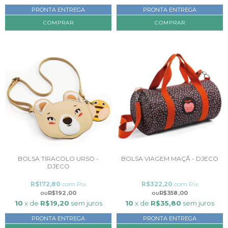
PRONTA ENTREGA
PRONTA ENTREGA
BOLSA TIRACOLO URSO -
BOLSA VIAGEM MAÇÃ - DJECO
DJECO
R$172,80
com
Pix
R$322,20
com
Pix
R$192,00
R$358,00
10
x de
R$19,20
sem juros
10
x de
R$35,80
sem juros
PRONTA ENTREGA
PRONTA ENTREGA