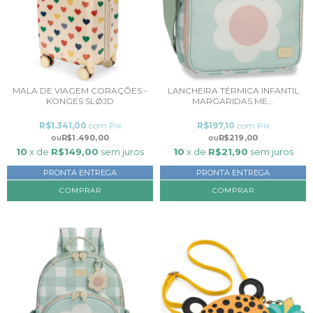
MALA DE VIAGEM CORAÇÕES -
LANCHEIRA TÉRMICA INFANTIL
KONGES SLØJD
MARGARIDAS ME...
R$1.341,00
com
Pix
R$197,10
com
Pix
R$1.490,00
R$219,00
10
x de
R$149,00
sem juros
10
x de
R$21,90
sem juros
PRONTA ENTREGA
PRONTA ENTREGA