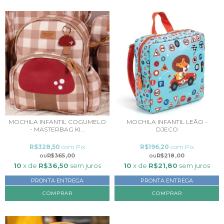
MOCHILA INFANTIL COGUMELO
MOCHILA INFANTIL LEÃO -
- MASTERBAG KI...
DJECO
R$328,50
com
Pix
R$196,20
com
Pix
R$365,00
R$218,00
10
x de
R$36,50
sem juros
10
x de
R$21,80
sem juros
PRONTA ENTREGA
PRONTA ENTREGA