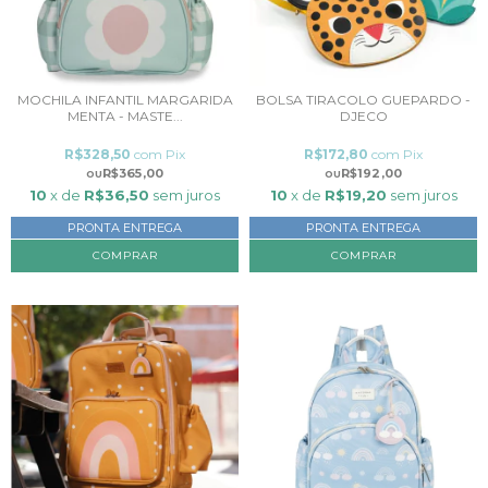
MOCHILA INFANTIL MARGARIDA
BOLSA TIRACOLO GUEPARDO -
MENTA - MASTE...
DJECO
R$328,50
com
Pix
R$172,80
com
Pix
R$365,00
R$192,00
10
x de
R$36,50
sem juros
10
x de
R$19,20
sem juros
PRONTA ENTREGA
PRONTA ENTREGA