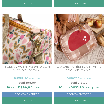
BOLSA VIAGEM PÁSSARO COM
LANCHEIRA TÉRMICA INFANTIL
ALÇA DOURADA -...
COGUMELO - MA...
R$358,20
com
Pix
R$197,10
com
Pix
R$398,00
R$219,00
10
x de
R$39,80
sem juros
10
x de
R$21,90
sem juros
PRONTA ENTREGA
PRONTA ENTREGA