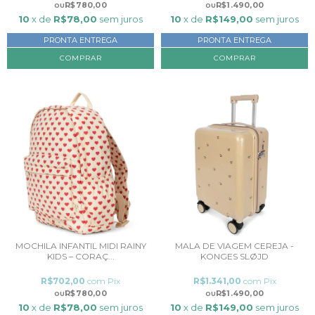
R$780,00
R$1.490,00
10
x de
R$78,00
sem juros
10
x de
R$149,00
sem juros
PRONTA ENTREGA
PRONTA ENTREGA
MOCHILA INFANTIL MIDI RAINY
MALA DE VIAGEM CEREJA -
KIDS – CORAÇ...
KONGES SLØJD
R$702,00
com
Pix
R$1.341,00
com
Pix
R$780,00
R$1.490,00
10
x de
R$78,00
sem juros
10
x de
R$149,00
sem juros