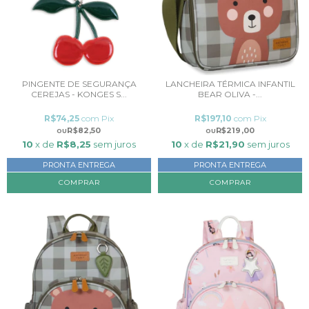
PINGENTE DE SEGURANÇA
LANCHEIRA TÉRMICA INFANTIL
CEREJAS - KONGES S...
BEAR OLIVA -...
R$74,25
com
Pix
R$197,10
com
Pix
R$82,50
R$219,00
10
x de
R$8,25
sem juros
10
x de
R$21,90
sem juros
PRONTA ENTREGA
PRONTA ENTREGA