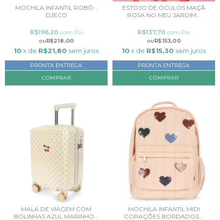
MOCHILA INFANTIL ROBÔ -
ESTOJO DE ÓCULOS MAÇÃ
DJECO
ROSA NO MEU JARDIM...
R$196,20
com
Pix
R$137,70
com
Pix
R$218,00
R$153,00
10
x de
R$21,80
sem juros
10
x de
R$15,30
sem juros
PRONTA ENTREGA
PRONTA ENTREGA
MALA DE VIAGEM COM
MOCHILA INFANTIL MIDI
BOLINHAS AZUL MARINHO...
CORAÇÕES BORDADOS...