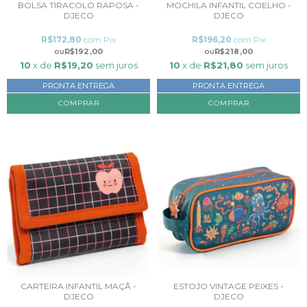
BOLSA TIRACOLO RAPOSA -
MOCHILA INFANTIL COELHO -
DJECO
DJECO
R$172,80
com
Pix
R$196,20
com
Pix
R$192,00
R$218,00
10
x de
R$19,20
sem juros
10
x de
R$21,80
sem juros
PRONTA ENTREGA
PRONTA ENTREGA
CARTEIRA INFANTIL MAÇÃ -
ESTOJO VINTAGE PEIXES -
DJECO
DJECO