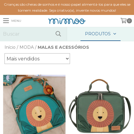
Crianças são cheias de sonhos e é nosso papel alimentá-los para que eles se
tornem realidade. Seja criativo(a), invente novos mundos!
MENU
0
PRODUTOS
Início
/
MODA
/
MALAS E ACESSÓRIOS