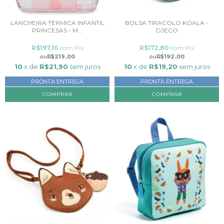
LANCHEIRA TÉRMICA INFANTIL
BOLSA TIRACOLO KOALA -
PRINCESAS - M...
DJECO
R$197,10
com
Pix
R$172,80
com
Pix
R$219,00
R$192,00
10
x de
R$21,90
sem juros
10
x de
R$19,20
sem juros
PRONTA ENTREGA
PRONTA ENTREGA