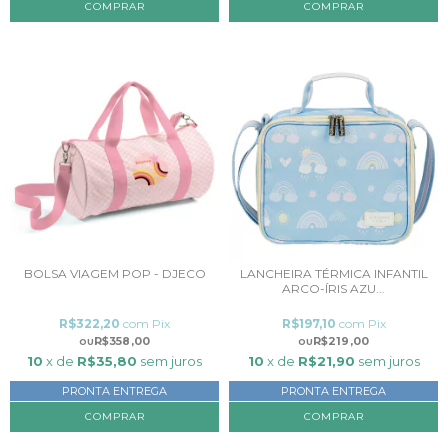
BOLSA VIAGEM POP - DJECO
LANCHEIRA TÉRMICA INFANTIL
ARCO-ÍRIS AZU...
R$322,20
com
Pix
R$197,10
com
Pix
R$358,00
R$219,00
10
x de
R$35,80
sem juros
10
x de
R$21,90
sem juros
PRONTA ENTREGA
PRONTA ENTREGA