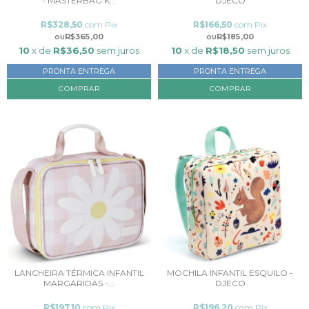
- MASTERBAG K...
DJECO
R$328,50
com
Pix
R$166,50
com
Pix
R$365,00
R$185,00
10
x de
R$36,50
sem juros
10
x de
R$18,50
sem juros
PRONTA ENTREGA
PRONTA ENTREGA
LANCHEIRA TÉRMICA INFANTIL
MOCHILA INFANTIL ESQUILO -
MARGARIDAS -...
DJECO
R$197,10
com
Pix
R$196,20
com
Pix