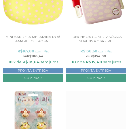
MINI BANDEJA MELAMINA POÁ
LUNCHBOX COM DIVISÓRIAS
AMARELO E ROSA...
NUVENS ROSA - RI...
R$167,80
com
Pix
R$138,60
com
Pix
R$186,44
R$154,00
10
x de
R$18,64
sem juros
10
x de
R$15,40
sem juros
PRONTA ENTREGA
PRONTA ENTREGA