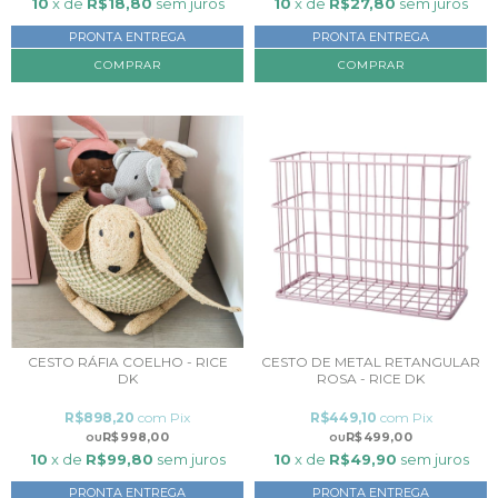
10
x de
R$18,80
sem juros
10
x de
R$27,80
sem juros
PRONTA ENTREGA
PRONTA ENTREGA
CESTO RÁFIA COELHO - RICE
CESTO DE METAL RETANGULAR
DK
ROSA - RICE DK
R$898,20
com
Pix
R$449,10
com
Pix
R$998,00
R$499,00
10
x de
R$99,80
sem juros
10
x de
R$49,90
sem juros
PRONTA ENTREGA
PRONTA ENTREGA