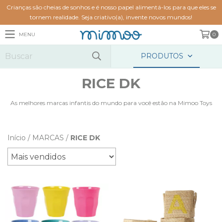
Crianças são cheias de sonhos e é nosso papel alimentá-los para que eles se
tornem realidade. Seja criativo(a), invente novos mundos!
MENU
0
PRODUTOS
RICE DK
As melhores marcas infantis do mundo para você estão na Mimoo Toys
Início
/
MARCAS
/
RICE DK