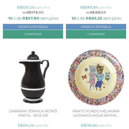
R$520,20
com
Pix
R$589,95
com
Pix
R$578,00
R$655,50
10
x de
R$57,80
sem juros
10
x de
R$65,55
sem juros
PRONTA ENTREGA
PRONTA ENTREGA
GARRAFA TÉRMICA RETRÔ
PRATO FUNDO MELAMINA
PRETA - RICE DK
GATINHOS ROSA NATHA...
R$314,10
com
Pix
R$196,65
com
Pix