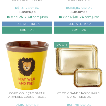
R$114,12
com
Pix
R$168,84
com
Pix
R$126,80
R$187,60
10
x de
R$12,68
sem juros
10
x de
R$18,76
sem juros
PRONTA ENTREGA
PRONTA ENTREGA
10
%
OFF
COPO COLEÇÃO SAFARI
KIT COM BANDEJAS DE PAPEL
AMARELO 300ML - RICE...
OURO - RICE DK
R$115,11
com
Pix
R$111,78
com
Pix