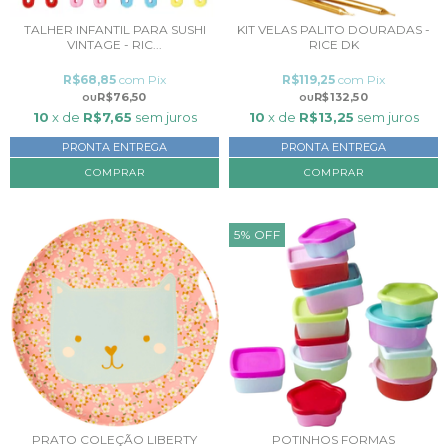
TALHER INFANTIL PARA SUSHI
KIT VELAS PALITO DOURADAS -
VINTAGE - RIC...
RICE DK
R$68,85
com
Pix
R$119,25
com
Pix
R$76,50
R$132,50
10
x de
R$7,65
sem juros
10
x de
R$13,25
sem juros
PRONTA ENTREGA
PRONTA ENTREGA
COMPRAR
5
%
OFF
PRATO COLEÇÃO LIBERTY
POTINHOS FORMAS