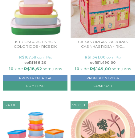
KIT COM 4 POTINHOS
CAIXAS ORGANIZADORAS
COLORIDOS - RICE DK
CASINHAS ROSA - RIC...
R$167,58
com
Pix
R$1.341,00
com
Pix
R$186,20
R$1.490,00
10
x de
R$18,62
sem juros
10
x de
R$149,00
sem juros
PRONTA ENTREGA
PRONTA ENTREGA
COMPRAR
5
%
OFF
5
%
OFF