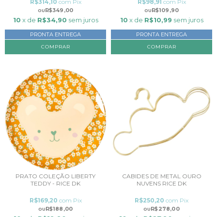
R$314,10
com
Pix
R$98,91
com
Pix
R$349,00
R$109,90
10
x de
R$34,90
sem juros
10
x de
R$10,99
sem juros
PRONTA ENTREGA
PRONTA ENTREGA
COMPRAR
PRATO COLEÇÃO LIBERTY
CABIDES DE METAL OURO
TEDDY - RICE DK
NUVENS RICE DK
R$169,20
com
Pix
R$250,20
com
Pix
R$188,00
R$278,00