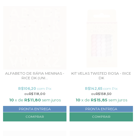
ALFABETO DE RÁFIA MENINAS -
KIT VELAS TWISTED ROSA - RICE
RICE DK (UNI...
DK
R$106,20
com
Pix
R$142,65
com
Pix
R$118,00
R$158,50
10
x de
R$11,80
sem juros
10
x de
R$15,85
sem juros
PRONTA ENTREGA
PRONTA ENTREGA
COMPRAR