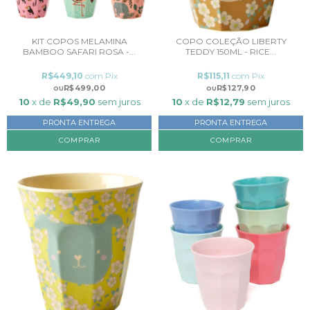
KIT COPOS MELAMINA
COPO COLEÇÃO LIBERTY
BAMBOO SAFARI ROSA -...
TEDDY 150ML - RICE...
R$449,10
com
Pix
R$115,11
com
Pix
R$499,00
R$127,90
10
x de
R$49,90
sem juros
10
x de
R$12,79
sem juros
PRONTA ENTREGA
PRONTA ENTREGA