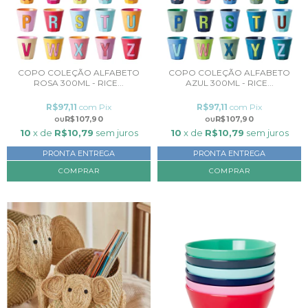
COPO COLEÇÃO ALFABETO
COPO COLEÇÃO ALFABETO
ROSA 300ML - RICE...
AZUL 300ML - RICE...
R$97,11
com
Pix
R$97,11
com
Pix
R$107,90
R$107,90
10
x de
R$10,79
sem juros
10
x de
R$10,79
sem juros
PRONTA ENTREGA
PRONTA ENTREGA
COMPRAR
COMPRAR