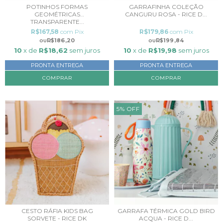
POTINHOS FORMAS
GARRAFINHA COLEÇÃO
GEOMÉTRICAS
CANGURU ROSA - RICE D...
TRANSPARENTE...
R$167,58
com
Pix
R$179,86
com
Pix
R$186,20
R$199,84
10
x de
R$18,62
sem juros
10
x de
R$19,98
sem juros
PRONTA ENTREGA
PRONTA ENTREGA
5
%
OFF
CESTO RÁFIA KIDS BAG
GARRAFA TÉRMICA GOLD BIRD
SORVETE - RICE DK
ACQUA - RICE D...