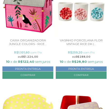
CAIXA ORGANIZADORA
VASINHO PORCELANA FLOR
JUNGLE COLORS - RICE...
VINTAGE RICE DK (...
R$1.101,60
com
Pix
R$259,20
com
Pix
R$1.224,00
R$288,00
10
x de
R$122,40
sem juros
10
x de
R$28,80
sem juros
PRONTA ENTREGA
PRONTA ENTREGA
COMPRAR