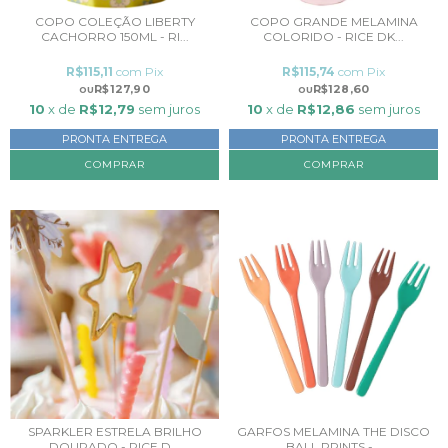
COPO COLEÇÃO LIBERTY
COPO GRANDE MELAMINA
CACHORRO 150ML - RI...
COLORIDO - RICE DK...
R$115,11
com
Pix
R$115,74
com
Pix
R$127,90
R$128,60
10
x de
R$12,79
sem juros
10
x de
R$12,86
sem juros
PRONTA ENTREGA
PRONTA ENTREGA
COMPRAR
SPARKLER ESTRELA BRILHO
GARFOS MELAMINA THE DISCO
DOURADO - RICE D...
BALL PRINTS -...