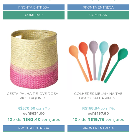
PRONTA ENTREGA
PRONTA ENTREGA
CESTA PALHA TIE-DYE ROSA -
COLHERES MELAMINA THE
RICE DK (UNID...
DISCO BALL PRINTS...
R$570,60
com
Pix
R$168,84
com
Pix
R$634,00
R$187,60
10
x de
R$63,40
sem juros
10
x de
R$18,76
sem juros
PRONTA ENTREGA
PRONTA ENTREGA