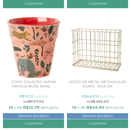
COPO COLEÇÃO SAFARI
CESTO DE METAL RETANGULAR
VINTAGE NUDE 150ML -...
OURO - RICE DK
R$115,11
com
Pix
R$449,10
com
Pix
R$127,90
R$499,00
10
x de
R$12,79
sem juros
10
x de
R$49,90
sem juros
PRONTA ENTREGA
PRONTA ENTREGA
COMPRAR