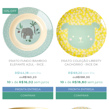
10
%
OFF
PRATO FUNDO BAMBOO
PRATO COLEÇÃO LIBERTY
ELEFANTE AZUL - RICE...
CACHORRO - RICE DK
R$144,18
com
Pix
R$169,20
com
Pix
R$160,20
R$188,00
10
x de
R$16,02
sem juros
10
x de
R$18,80
sem juros
PRONTA ENTREGA
PRONTA ENTREGA