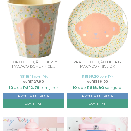
COPO COLEÇÃO LIBERTY
PRATO COLEÇÃO LIBERTY
MACACO 150ML - RICE...
MACACO - RICE DK
R$115,11
com
Pix
R$169,20
com
Pix
R$127,90
R$188,00
10
x de
R$12,79
sem juros
10
x de
R$18,80
sem juros
PRONTA ENTREGA
PRONTA ENTREGA