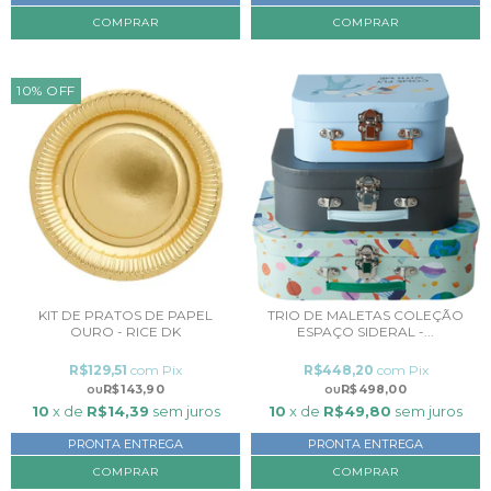
10
%
OFF
KIT DE PRATOS DE PAPEL
TRIO DE MALETAS COLEÇÃO
OURO - RICE DK
ESPAÇO SIDERAL -...
R$129,51
com
Pix
R$448,20
com
Pix
R$143,90
R$498,00
10
x de
R$14,39
sem juros
10
x de
R$49,80
sem juros
PRONTA ENTREGA
PRONTA ENTREGA