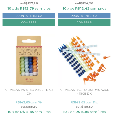
R$127,90
R$124,20
10
x de
R$12,79
sem juros
10
x de
R$12,42
sem juros
PRONTA ENTREGA
PRONTA ENTREGA
COMPRAR
COMPRAR
KIT VELAS TWISTED AZUL - RICE
KIT VELAS PALITO LISTRAS AZUL
DK
- RICE DK
R$142,65
com
Pix
R$142,65
com
Pix
R$158,50
R$158,50
10
x de
R$15,85
sem juros
10
x de
R$15,85
sem juros