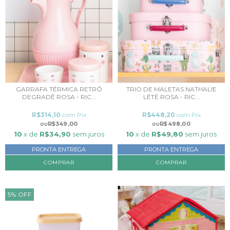
GARRAFA TÉRMICA RETRÔ
TRIO DE MALETAS NATHALIE
DEGRADÊ ROSA - RIC...
LÉTÉ ROSA - RIC...
R$314,10
com
Pix
R$448,20
com
Pix
R$349,00
R$498,00
10
x de
R$34,90
sem juros
10
x de
R$49,80
sem juros
PRONTA ENTREGA
PRONTA ENTREGA
5
%
OFF