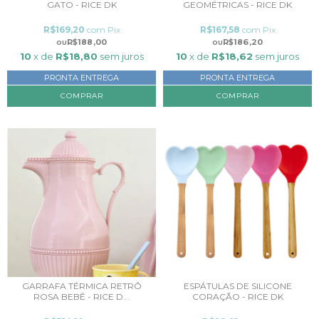
GATO - RICE DK
GEOMÉTRICAS - RICE DK
R$169,20
com
Pix
R$167,58
com
Pix
R$188,00
R$186,20
10
x de
R$18,80
sem juros
10
x de
R$18,62
sem juros
PRONTA ENTREGA
PRONTA ENTREGA
GARRAFA TÉRMICA RETRÔ
ESPÁTULAS DE SILICONE
ROSA BEBÊ - RICE D...
CORAÇÃO - RICE DK