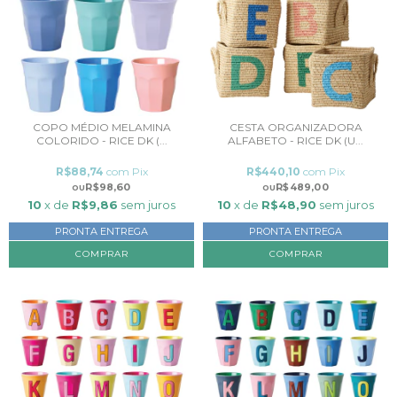
COPO MÉDIO MELAMINA
CESTA ORGANIZADORA
COLORIDO - RICE DK (...
ALFABETO - RICE DK (U...
R$88,74
com
Pix
R$440,10
com
Pix
R$98,60
R$489,00
10
x de
R$9,86
sem juros
10
x de
R$48,90
sem juros
PRONTA ENTREGA
PRONTA ENTREGA
COMPRAR
COMPRAR