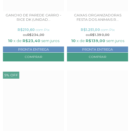
GANCHO DE PAREDE CARRO -
CAIXAS ORGANIZADORAS
RICE DK (UNIDAD...
FESTA DOS ANIMAIS R...
R$210,60
com
Pix
R$1.251,00
com
Pix
R$234,00
R$1.390,00
10
x de
R$23,40
sem juros
10
x de
R$139,00
sem juros
PRONTA ENTREGA
PRONTA ENTREGA
COMPRAR
COMPRAR
5
%
OFF