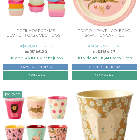
POTINHOS FORMAS
PRATO INFANTIL COLEÇÃO
GEOMÉTRICAS COLORIDOS -...
SAFARI ONÇA - RIC...
R$167,58
com
Pix
R$166,29
com
Pix
R$186,20
R$184,77
10
x de
R$18,62
sem juros
10
x de
R$18,48
sem juros
PRONTA ENTREGA
PRONTA ENTREGA
11
%
OFF