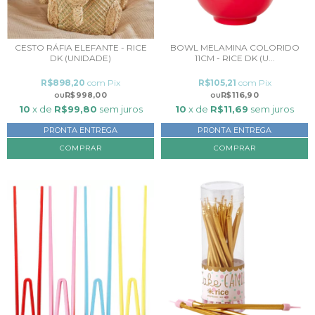
CESTO RÁFIA ELEFANTE - RICE
BOWL MELAMINA COLORIDO
DK (UNIDADE)
11CM - RICE DK (U...
R$898,20
com
Pix
R$105,21
com
Pix
R$998,00
R$116,90
10
x de
R$99,80
sem juros
10
x de
R$11,69
sem juros
PRONTA ENTREGA
PRONTA ENTREGA
COMPRAR
COMPRAR