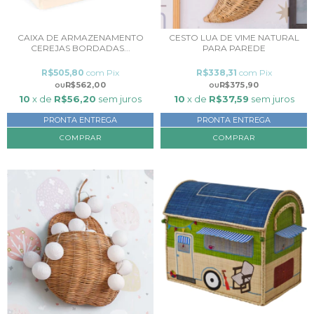
CAIXA DE ARMAZENAMENTO
CESTO LUA DE VIME NATURAL
CEREJAS BORDADAS...
PARA PAREDE
R$505,80
com
Pix
R$338,31
com
Pix
R$562,00
R$375,90
10
x de
R$56,20
sem juros
10
x de
R$37,59
sem juros
PRONTA ENTREGA
PRONTA ENTREGA