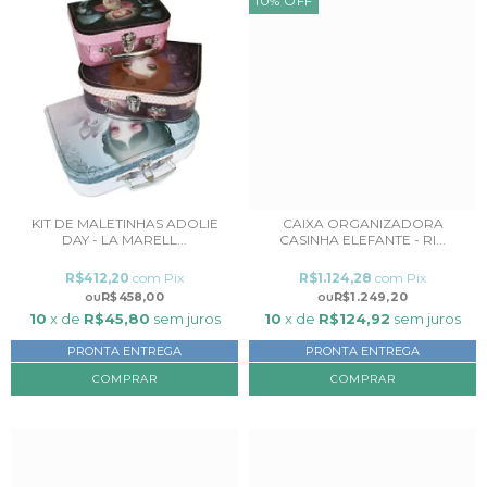
10
%
OFF
KIT DE MALETINHAS ADOLIE
CAIXA ORGANIZADORA
DAY - LA MARELL...
CASINHA ELEFANTE - RI...
R$412,20
com
Pix
R$1.124,28
com
Pix
R$458,00
R$1.249,20
10
x de
R$45,80
sem juros
10
x de
R$124,92
sem juros
PRONTA ENTREGA
PRONTA ENTREGA