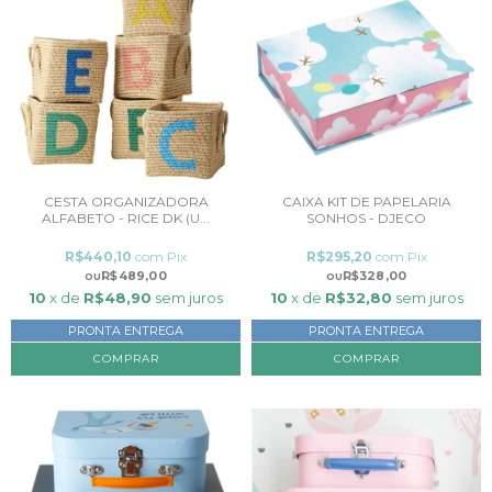
CESTA ORGANIZADORA
CAIXA KIT DE PAPELARIA
ALFABETO - RICE DK (U...
SONHOS - DJECO
R$440,10
com
Pix
R$295,20
com
Pix
R$489,00
R$328,00
10
x de
R$48,90
sem juros
10
x de
R$32,80
sem juros
PRONTA ENTREGA
PRONTA ENTREGA
COMPRAR