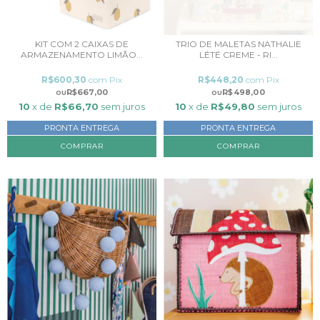
KIT COM 2 CAIXAS DE
TRIO DE MALETAS NATHALIE
ARMAZENAMENTO LIMÃO...
LÉTÉ CREME - RI...
R$600,30
com
Pix
R$448,20
com
Pix
R$667,00
R$498,00
10
x de
R$66,70
sem juros
10
x de
R$49,80
sem juros
PRONTA ENTREGA
PRONTA ENTREGA