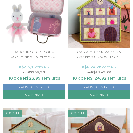
PARCEIRO DE VIAGEM
CAIXA ORGANIZADORA
COELHINHA - STEPHEN J...
CASINHA URSOS - RICE...
R$215,91
com
Pix
R$1.124,28
com
Pix
R$239,90
R$1.249,20
10
x de
R$23,99
sem juros
10
x de
R$124,92
sem juros
PRONTA ENTREGA
PRONTA ENTREGA
10
%
OFF
10
%
OFF