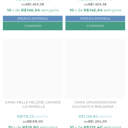
R$1.459,38
R$1.459,38
10
x de
R$145,94
sem juros
10
x de
R$145,94
sem juros
PRONTA ENTREGA
PRONTA ENTREGA
CAIXA MELLE HELÓISE GRANDE
CAIXA ORGANIZADORA
- LA MARELLE
SOLDADO E BAILARINA -...
R$178,20
com
Pix
R$1.128,60
com
Pix
R$198,00
R$1.254,00
10
x de
R$19,80
sem juros
10
x de
R$125,40
sem juros