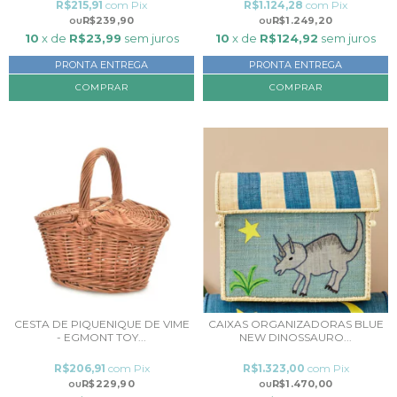
R$215,91
com
Pix
R$1.124,28
com
Pix
R$239,90
R$1.249,20
10
x de
R$23,99
sem juros
10
x de
R$124,92
sem juros
PRONTA ENTREGA
PRONTA ENTREGA
CESTA DE PIQUENIQUE DE VIME
CAIXAS ORGANIZADORAS BLUE
- EGMONT TOY...
NEW DINOSSAURO...
R$206,91
com
Pix
R$1.323,00
com
Pix
R$229,90
R$1.470,00