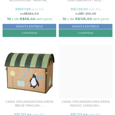
BOLAS ROSA - MERI ME...
DINOSSAUROS - RICE...
R$507,60
com
Pix
R$1.125,00
com
Pix
R$564,00
R$1.250,00
10
x de
R$56,40
sem juros
10
x de
R$125,00
sem juros
PRONTA ENTREGA
PRONTA ENTREGA
COMPRAR
CAIXA ORGANIZADORA RÁFIA
CAIXA ORGANIZADORA RÁFIA
BEIGE PINGUIM -...
INDIGO CANGURU...
R$1.313,44
com
Pix
R$1.313,44
com
Pix