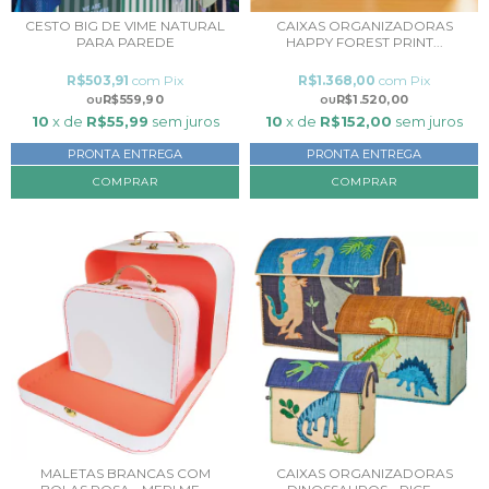
CESTO BIG DE VIME NATURAL
CAIXAS ORGANIZADORAS
PARA PAREDE
HAPPY FOREST PRINT...
R$503,91
com
Pix
R$1.368,00
com
Pix
R$559,90
R$1.520,00
10
x de
R$55,99
sem juros
10
x de
R$152,00
sem juros
PRONTA ENTREGA
PRONTA ENTREGA
COMPRAR
MALETAS BRANCAS COM
CAIXAS ORGANIZADORAS