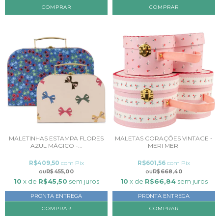
MALETINHAS ESTAMPA FLORES
MALETAS CORAÇÕES VINTAGE -
AZUL MÁGICO -...
MERI MERI
R$409,50
com
Pix
R$601,56
com
Pix
R$455,00
R$668,40
10
x de
R$45,50
sem juros
10
x de
R$66,84
sem juros
PRONTA ENTREGA
PRONTA ENTREGA