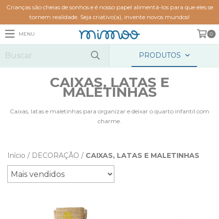
Crianças são cheias de sonhos e é nosso papel alimentá-los para que eles se
tornem realidade. Seja criativo(a), invente novos mundos!
MENU
0
PRODUTOS
CAIXAS, LATAS E
MALETINHAS
Caixas, latas e maletinhas para organizar e deixar o quarto infantil com
charme.
Início
/
DECORAÇÃO
/
CAIXAS, LATAS E MALETINHAS