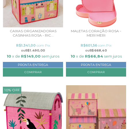
CAIXAS ORGANIZADORAS
MALETAS CORAÇÃO ROSA -
CASINHAS ROSA - RIC...
MERI MERI
R$1.341,00
com
Pix
R$601,56
com
Pix
R$1.490,00
R$668,40
10
x de
R$149,00
sem juros
10
x de
R$66,84
sem juros
PRONTA ENTREGA
PRONTA ENTREGA
COMPRAR
10
%
OFF