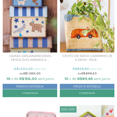
CAIXAS ORGANIZADORAS
CESTO DE RÁFIA CARRINHO 25
FESTA DOS ANIMAIS A...
X 25CM - RICE...
R$1.404,00
com
Pix
R$806,85
com
Pix
R$1.560,00
R$896,50
10
x de
R$156,00
sem juros
10
x de
R$89,65
sem juros
PRONTA ENTREGA
PRONTA ENTREGA
COMPRAR
10
%
OFF