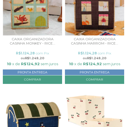
CAIXA ORGANIZADORA
CAIXA ORGANIZADORA
CASINHA MONKEY - RICE...
CASINHA MARROM - RICE...
R$1.124,28
com
Pix
R$1.124,28
com
Pix
R$1.249,20
R$1.249,20
10
x de
R$124,92
sem juros
10
x de
R$124,92
sem juros
PRONTA ENTREGA
PRONTA ENTREGA