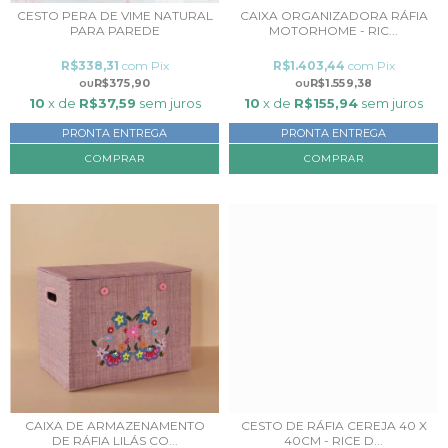
CESTO PERA DE VIME NATURAL
CAIXA ORGANIZADORA RÁFIA
PARA PAREDE
MOTORHOME - RIC...
R$338,31
com
Pix
R$1.403,44
com
Pix
R$375,90
R$1.559,38
10
x de
R$37,59
sem juros
10
x de
R$155,94
sem juros
PRONTA ENTREGA
PRONTA ENTREGA
CAIXA DE ARMAZENAMENTO
CESTO DE RÁFIA CEREJA 40 X
DE RÁFIA LILÁS CO...
40CM - RICE D...