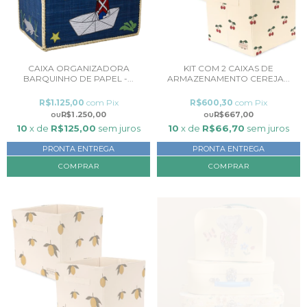
CAIXA ORGANIZADORA
KIT COM 2 CAIXAS DE
BARQUINHO DE PAPEL -...
ARMAZENAMENTO CEREJA...
R$1.125,00
com
Pix
R$600,30
com
Pix
R$1.250,00
R$667,00
10
x de
R$125,00
sem juros
10
x de
R$66,70
sem juros
PRONTA ENTREGA
PRONTA ENTREGA