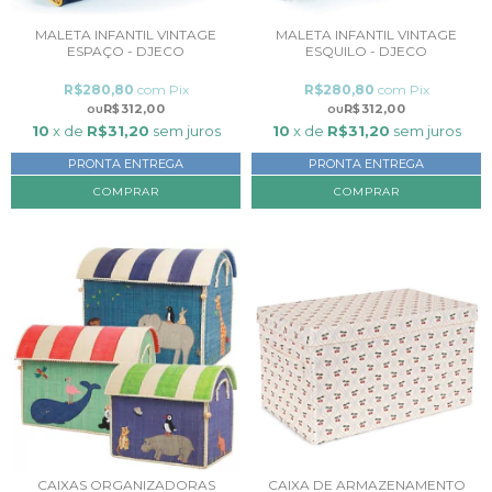
MALETA INFANTIL VINTAGE
MALETA INFANTIL VINTAGE
ESPAÇO - DJECO
ESQUILO - DJECO
R$280,80
com
Pix
R$280,80
com
Pix
R$312,00
R$312,00
10
x de
R$31,20
sem juros
10
x de
R$31,20
sem juros
PRONTA ENTREGA
PRONTA ENTREGA
CAIXAS ORGANIZADORAS
CAIXA DE ARMAZENAMENTO