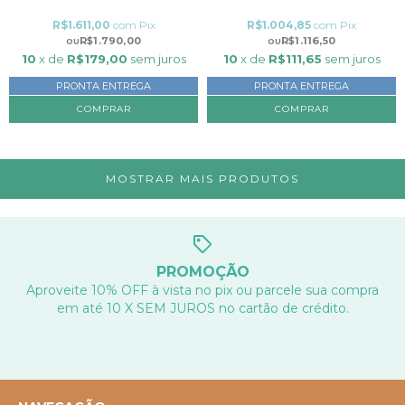
R$1.611,00
com
Pix
R$1.004,85
com
Pix
R$1.790,00
R$1.116,50
10
x de
R$179,00
sem juros
10
x de
R$111,65
sem juros
PRONTA ENTREGA
PRONTA ENTREGA
MOSTRAR MAIS PRODUTOS
PROMOÇÃO
Aproveite 10% OFF à vista no pix ou parcele sua compra
em até 10 X SEM JUROS no cartão de crédito.