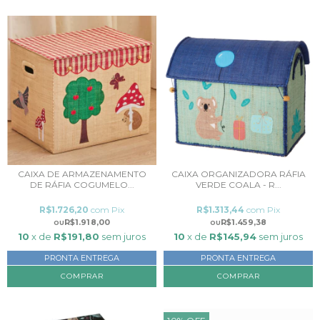
CAIXA DE ARMAZENAMENTO
CAIXA ORGANIZADORA RÁFIA
DE RÁFIA COGUMELO...
VERDE COALA - R...
R$1.726,20
com
Pix
R$1.313,44
com
Pix
R$1.918,00
R$1.459,38
10
x de
R$191,80
sem juros
10
x de
R$145,94
sem juros
PRONTA ENTREGA
PRONTA ENTREGA