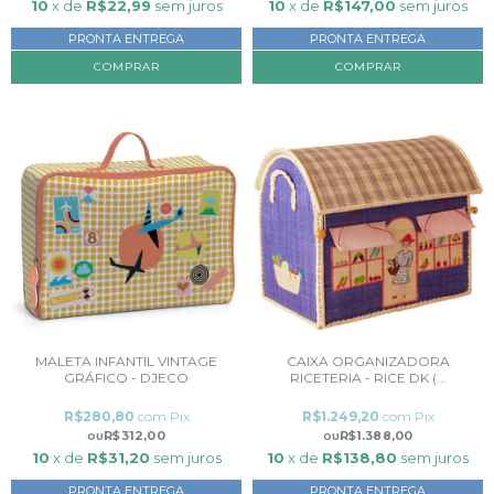
10
x de
R$22,99
sem juros
10
x de
R$147,00
sem juros
PRONTA ENTREGA
PRONTA ENTREGA
COMPRAR
MALETA INFANTIL VINTAGE
CAIXA ORGANIZADORA
GRÁFICO - DJECO
RICETERIA - RICE DK (...
R$280,80
com
Pix
R$1.249,20
com
Pix
R$312,00
R$1.388,00
10
x de
R$31,20
sem juros
10
x de
R$138,80
sem juros
PRONTA ENTREGA
PRONTA ENTREGA