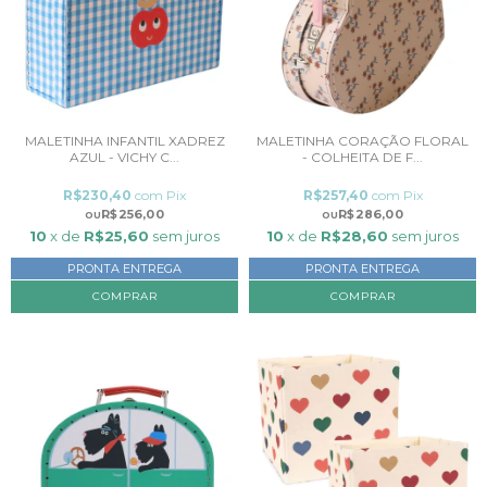
MALETINHA INFANTIL XADREZ
MALETINHA CORAÇÃO FLORAL
AZUL - VICHY C...
- COLHEITA DE F...
R$230,40
com
Pix
R$257,40
com
Pix
R$256,00
R$286,00
10
x de
R$25,60
sem juros
10
x de
R$28,60
sem juros
PRONTA ENTREGA
PRONTA ENTREGA