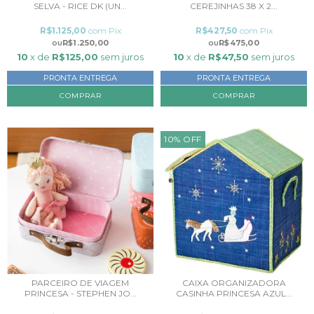
SELVA - RICE DK (UN...
CEREJINHAS 38 X 2...
R$1.125,00
com
Pix
R$427,50
com
Pix
R$1.250,00
R$475,00
10
x de
R$125,00
sem juros
10
x de
R$47,50
sem juros
PRONTA ENTREGA
PRONTA ENTREGA
COMPRAR
10
%
OFF
PARCEIRO DE VIAGEM
CAIXA ORGANIZADORA
PRINCESA - STEPHEN JO...
CASINHA PRINCESA AZUL...