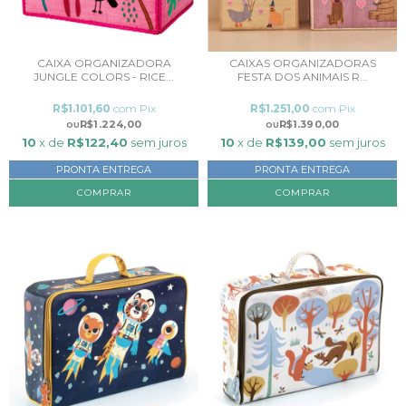
CAIXA ORGANIZADORA
CAIXAS ORGANIZADORAS
JUNGLE COLORS - RICE...
FESTA DOS ANIMAIS R...
R$1.101,60
com
Pix
R$1.251,00
com
Pix
R$1.224,00
R$1.390,00
10
x de
R$122,40
sem juros
10
x de
R$139,00
sem juros
PRONTA ENTREGA
PRONTA ENTREGA
COMPRAR