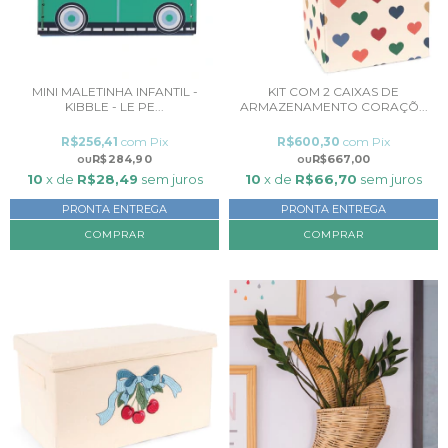
MINI MALETINHA INFANTIL -
KIT COM 2 CAIXAS DE
KIBBLE - LE PE...
ARMAZENAMENTO CORAÇÕ...
R$256,41
com
Pix
R$600,30
com
Pix
R$284,90
R$667,00
10
x de
R$28,49
sem juros
10
x de
R$66,70
sem juros
PRONTA ENTREGA
PRONTA ENTREGA