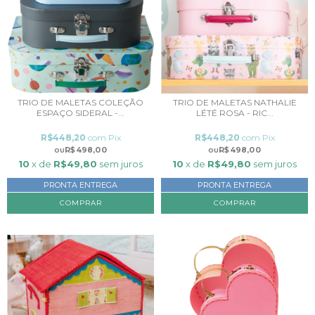
TRIO DE MALETAS COLEÇÃO
TRIO DE MALETAS NATHALIE
ESPAÇO SIDERAL -...
LÉTÉ ROSA - RIC...
R$448,20
com
Pix
R$448,20
com
Pix
R$498,00
R$498,00
10
x de
R$49,80
sem juros
10
x de
R$49,80
sem juros
PRONTA ENTREGA
PRONTA ENTREGA