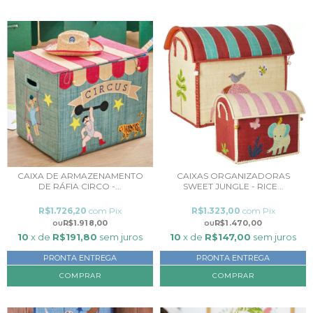
CAIXA DE ARMAZENAMENTO
CAIXAS ORGANIZADORAS
DE RÁFIA CIRCO -...
SWEET JUNGLE - RICE...
R$1.726,20
com
Pix
R$1.323,00
com
Pix
R$1.918,00
R$1.470,00
10
x de
R$191,80
sem juros
10
x de
R$147,00
sem juros
PRONTA ENTREGA
PRONTA ENTREGA
COMPRAR