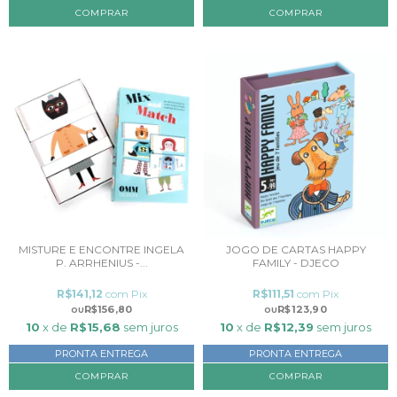
MISTURE E ENCONTRE INGELA
JOGO DE CARTAS HAPPY
P. ARRHENIUS -...
FAMILY - DJECO
R$141,12
com
Pix
R$111,51
com
Pix
R$156,80
R$123,90
10
x de
R$15,68
sem juros
10
x de
R$12,39
sem juros
PRONTA ENTREGA
PRONTA ENTREGA