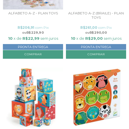
ALFABETO A-Z - PLAN TOYS
ALFABETO A-Z (BRAILE) - PLAN
TOYS
R$206,91
com
Pix
R$261,00
com
Pix
R$229,90
R$290,00
10
x de
R$22,99
sem juros
10
x de
R$29,00
sem juros
PRONTA ENTREGA
PRONTA ENTREGA