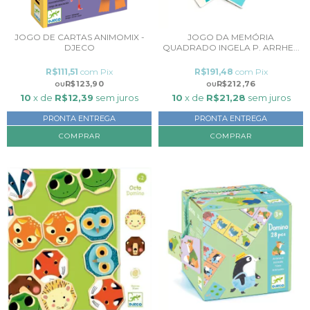
JOGO DE CARTAS ANIMOMIX -
JOGO DA MEMÓRIA
DJECO
QUADRADO INGELA P. ARRHE...
R$111,51
com
Pix
R$191,48
com
Pix
R$123,90
R$212,76
10
x de
R$12,39
sem juros
10
x de
R$21,28
sem juros
PRONTA ENTREGA
PRONTA ENTREGA