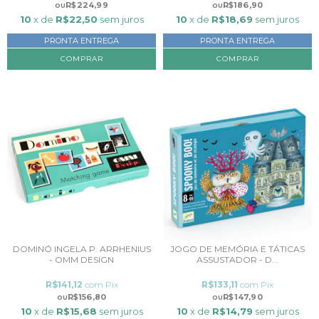
R$224,99
R$186,90
10
x de
R$22,50
sem juros
10
x de
R$18,69
sem juros
PRONTA ENTREGA
PRONTA ENTREGA
DOMINÓ INGELA P. ARRHENIUS
JOGO DE MEMÓRIA E TÁTICAS
- OMM DESIGN
ASSUSTADOR - D...
R$141,12
com
Pix
R$133,11
com
Pix
R$156,80
R$147,90
10
x de
R$15,68
sem juros
10
x de
R$14,79
sem juros