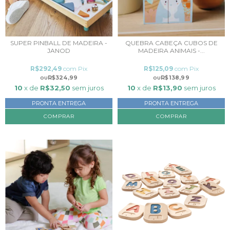
SUPER PINBALL DE MADEIRA -
QUEBRA CABEÇA CUBOS DE
JANOD
MADEIRA ANIMAIS -...
R$292,49
com
Pix
R$125,09
com
Pix
R$324,99
R$138,99
10
x de
R$32,50
sem juros
10
x de
R$13,90
sem juros
PRONTA ENTREGA
PRONTA ENTREGA