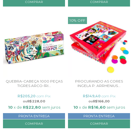
10
%
OFF
QUEBRA-CABEÇA 1000 PEÇAS
PROCURANDO AS CORES
TIGRES ARCO-ÍRI...
INGELA P. ARRHENIUS...
R$205,20
com
Pix
R$149,40
com
Pix
R$228,00
R$166,00
10
x de
R$22,80
sem juros
10
x de
R$16,60
sem juros
PRONTA ENTREGA
PRONTA ENTREGA