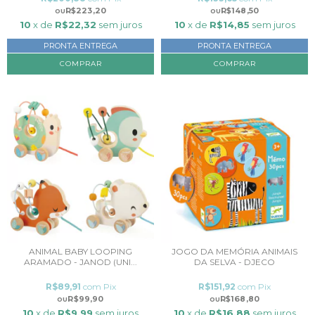
R$223,20
R$148,50
10
x de
R$22,32
sem juros
10
x de
R$14,85
sem juros
PRONTA ENTREGA
PRONTA ENTREGA
ANIMAL BABY LOOPING
JOGO DA MEMÓRIA ANIMAIS
ARAMADO - JANOD (UNI...
DA SELVA - DJECO
R$89,91
com
Pix
R$151,92
com
Pix
R$99,90
R$168,80
10
x de
R$9,99
sem juros
10
x de
R$16,88
sem juros