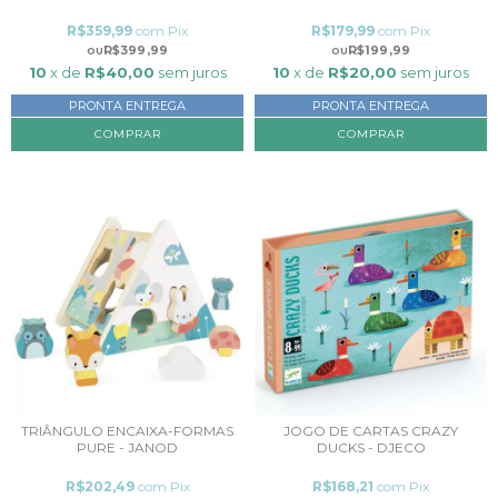
R$359,99
com
Pix
R$179,99
com
Pix
R$399,99
R$199,99
10
x de
R$40,00
sem juros
10
x de
R$20,00
sem juros
PRONTA ENTREGA
PRONTA ENTREGA
TRIÂNGULO ENCAIXA-FORMAS
JOGO DE CARTAS CRAZY
PURE - JANOD
DUCKS - DJECO
R$202,49
com
Pix
R$168,21
com
Pix