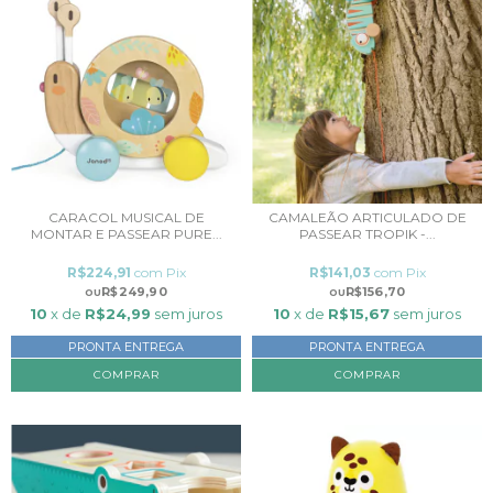
CARACOL MUSICAL DE
CAMALEÃO ARTICULADO DE
MONTAR E PASSEAR PURE...
PASSEAR TROPIK -...
R$224,91
com
Pix
R$141,03
com
Pix
R$249,90
R$156,70
10
x de
R$24,99
sem juros
10
x de
R$15,67
sem juros
PRONTA ENTREGA
PRONTA ENTREGA