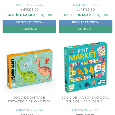
R$196,20
com
Pix
R$111,51
com
Pix
R$218,00
R$123,90
10
x de
R$21,80
sem juros
10
x de
R$12,39
sem juros
PRONTA ENTREGA
PRONTA ENTREGA
JOGO DE CARTAS E
JOGO DE NAVEGAÇÃO COOL
ESTRATÉGIA DINO - DJECO
SCHOOL MERCADINHO...
R$160,20
com
Pix
R$223,20
com
Pix
R$178,00
R$248,00