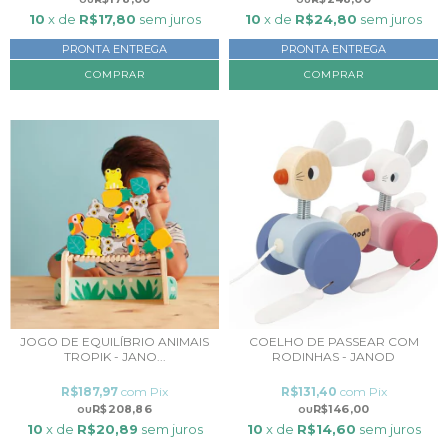
10
x de
R$17,80
sem juros
10
x de
R$24,80
sem juros
PRONTA ENTREGA
PRONTA ENTREGA
JOGO DE EQUILÍBRIO ANIMAIS
COELHO DE PASSEAR COM
TROPIK - JANO...
RODINHAS - JANOD
R$187,97
com
Pix
R$131,40
com
Pix
R$208,86
R$146,00
10
x de
R$20,89
sem juros
10
x de
R$14,60
sem juros