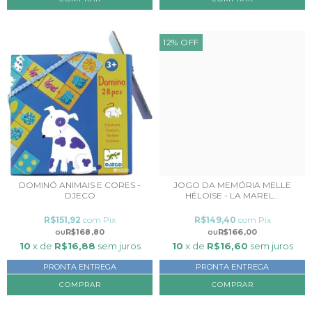
12
%
OFF
DOMINÓ ANIMAIS E CORES -
JOGO DA MEMÓRIA MELLE
DJECO
HÉLOÏSE - LA MAREL...
R$151,92
com
Pix
R$149,40
com
Pix
R$168,80
R$166,00
10
x de
R$16,88
sem juros
10
x de
R$16,60
sem juros
PRONTA ENTREGA
PRONTA ENTREGA