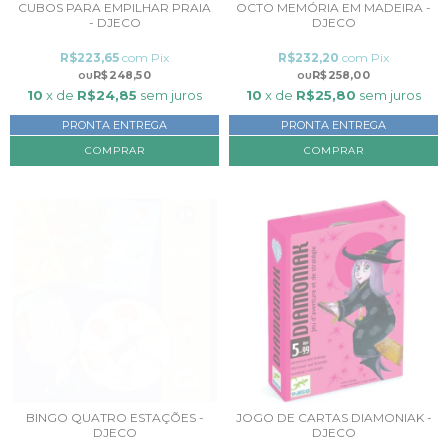
CUBOS PARA EMPILHAR PRAIA
OCTO MEMÓRIA EM MADEIRA -
- DJECO
DJECO
R$223,65
com
Pix
R$232,20
com
Pix
R$248,50
R$258,00
10
x de
R$24,85
sem juros
10
x de
R$25,80
sem juros
PRONTA ENTREGA
PRONTA ENTREGA
BINGO QUATRO ESTAÇÕES -
JOGO DE CARTAS DIAMONIAK -
DJECO
DJECO