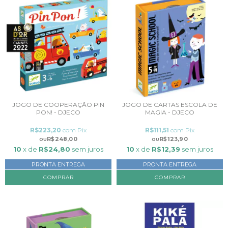
JOGO DE COOPERAÇÃO PIN
JOGO DE CARTAS ESCOLA DE
PON! - DJECO
MAGIA - DJECO
R$223,20
com
Pix
R$111,51
com
Pix
R$248,00
R$123,90
10
x de
R$24,80
sem juros
10
x de
R$12,39
sem juros
PRONTA ENTREGA
PRONTA ENTREGA