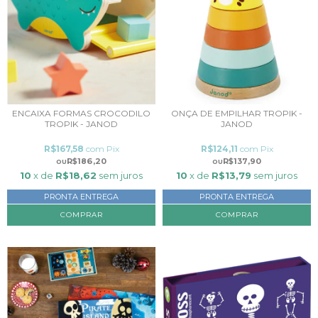
ENCAIXA FORMAS CROCODILO
ONÇA DE EMPILHAR TROPIK -
TROPIK - JANOD
JANOD
R$167,58
com
Pix
R$124,11
com
Pix
R$186,20
R$137,90
10
x de
R$18,62
sem juros
10
x de
R$13,79
sem juros
PRONTA ENTREGA
PRONTA ENTREGA