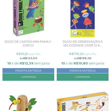
JOGO DE CARTAS MINI FAMILY -
JOGO DE OBSERVAÇÃO E
DJECO
VELOCIDADE CADÊ O A...
R$111,51
com
Pix
R$178,20
com
Pix
R$123,90
R$198,00
10
x de
R$12,39
sem juros
10
x de
R$19,80
sem juros
PRONTA ENTREGA
PRONTA ENTREGA