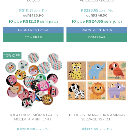
DJECO
VEÍCULOS - DJECO
R$111,51
com
Pix
R$223,65
com
Pix
R$123,90
R$248,50
10
x de
R$12,39
sem juros
10
x de
R$24,85
sem juros
PRONTA ENTREGA
PRONTA ENTREGA
10
%
OFF
JOGO DA MEMÓRIA FACES
BLOCOS EM MADEIRA ANIMAIS
INGELA P. ARRHENIU...
SELVAGENS - DJ...
R$200,88
com
Pix
R$133,65
com
Pix