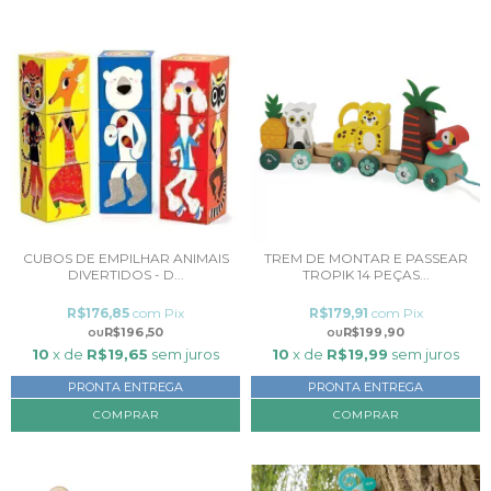
CUBOS DE EMPILHAR ANIMAIS
TREM DE MONTAR E PASSEAR
DIVERTIDOS - D...
TROPIK 14 PEÇAS...
R$176,85
com
Pix
R$179,91
com
Pix
R$196,50
R$199,90
10
x de
R$19,65
sem juros
10
x de
R$19,99
sem juros
PRONTA ENTREGA
PRONTA ENTREGA