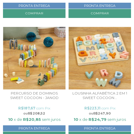
PRONTA ENTREGA
PRONTA ENTREGA
PERCURSO DE DOMINOS
LOUSINHA ALFABÉTICA 2 EM 1
SWEET COCOON - JANOD
SWEET COCOON...
R$187,67
com
Pix
R$223,11
com
Pix
R$208,52
R$247,90
10
x de
R$20,85
sem juros
10
x de
R$24,79
sem juros
PRONTA ENTREGA
PRONTA ENTREGA