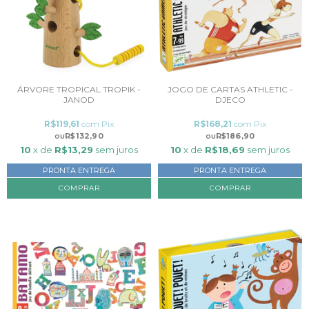
ÁRVORE TROPICAL TROPIK -
JOGO DE CARTAS ATHLETIC -
JANOD
DJECO
R$119,61
com
Pix
R$168,21
com
Pix
R$132,90
R$186,90
10
x de
R$13,29
sem juros
10
x de
R$18,69
sem juros
PRONTA ENTREGA
PRONTA ENTREGA