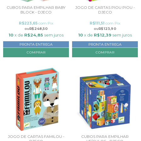
CUBOS PARA EMPILHAR BABY
JOGO DE CARTAS PIOU PIOU -
BLOCK - DJECO
DJECO
R$223,65
com
Pix
R$111,51
com
Pix
R$248,50
R$123,90
10
x de
R$24,85
sem juros
10
x de
R$12,39
sem juros
PRONTA ENTREGA
PRONTA ENTREGA
JOGO DE CARTAS FAMILOU -
CUBOS PARA EMPILHAR