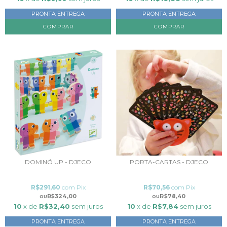
PRONTA ENTREGA
PRONTA ENTREGA
COMPRAR
DOMINÓ UP - DJECO
PORTA-CARTAS - DJECO
R$291,60
com
Pix
R$70,56
com
Pix
R$324,00
R$78,40
10
x de
R$32,40
sem juros
10
x de
R$7,84
sem juros
PRONTA ENTREGA
PRONTA ENTREGA