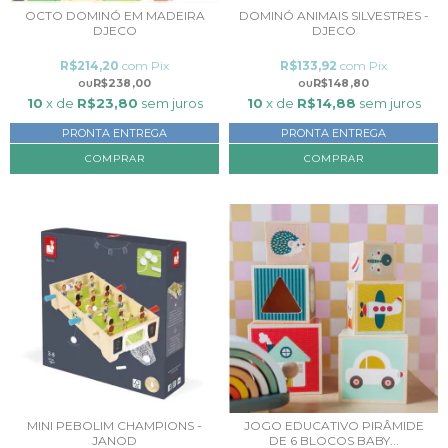
OCTO DOMINÓ EM MADEIRA
DOMINÓ ANIMAIS SILVESTRES -
DJECO
DJECO
R$214,20
com
Pix
R$133,92
com
Pix
R$238,00
R$148,80
10
x de
R$23,80
sem juros
10
x de
R$14,88
sem juros
PRONTA ENTREGA
PRONTA ENTREGA
MINI PEBOLIM CHAMPIONS -
JOGO EDUCATIVO PIRÂMIDE
JANOD
DE 6 BLOCOS BABY...