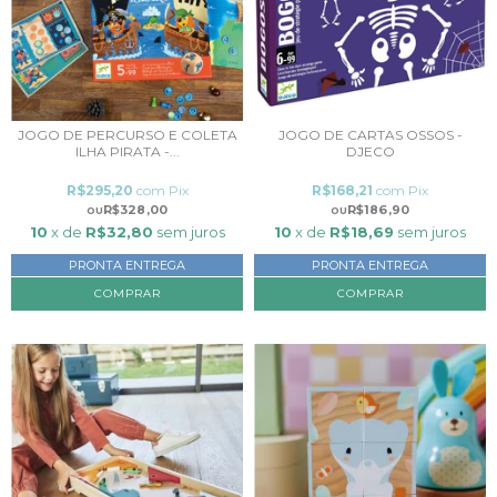
JOGO DE PERCURSO E COLETA
JOGO DE CARTAS OSSOS -
ILHA PIRATA -...
DJECO
R$295,20
com
Pix
R$168,21
com
Pix
R$328,00
R$186,90
10
x de
R$32,80
sem juros
10
x de
R$18,69
sem juros
PRONTA ENTREGA
PRONTA ENTREGA