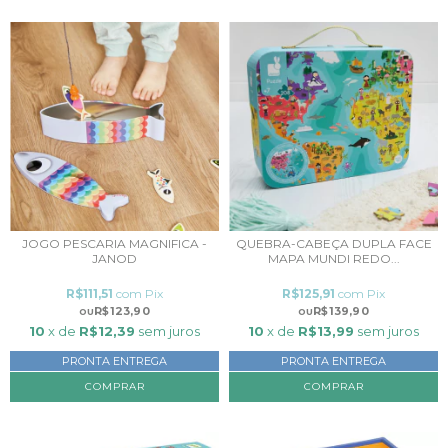
JOGO PESCARIA MAGNIFICA -
QUEBRA-CABEÇA DUPLA FACE
JANOD
MAPA MUNDI REDO...
R$111,51
com
Pix
R$125,91
com
Pix
R$123,90
R$139,90
10
x de
R$12,39
sem juros
10
x de
R$13,99
sem juros
PRONTA ENTREGA
PRONTA ENTREGA