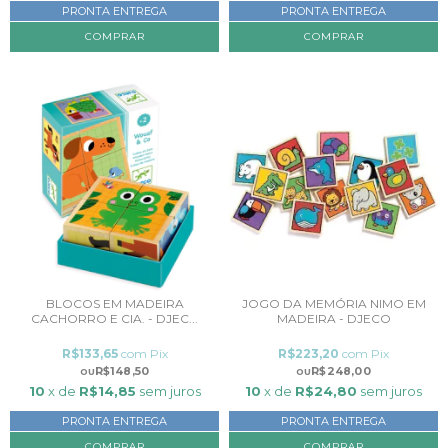
PRONTA ENTREGA
PRONTA ENTREGA
BLOCOS EM MADEIRA
JOGO DA MEMÓRIA NIMO EM
CACHORRO E CIA. - DJEC...
MADEIRA - DJECO
R$133,65
com
Pix
R$223,20
com
Pix
R$148,50
R$248,00
10
x de
R$14,85
sem juros
10
x de
R$24,80
sem juros
PRONTA ENTREGA
PRONTA ENTREGA