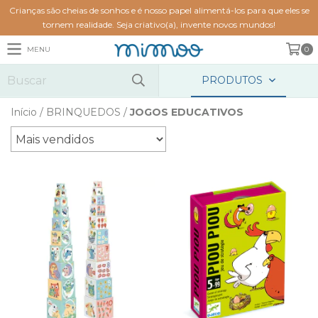
Crianças são cheias de sonhos e é nosso papel alimentá-los para que eles se
tornem realidade. Seja criativo(a), invente novos mundos!
MENU
0
PRODUTOS
Início
/
BRINQUEDOS
/
JOGOS EDUCATIVOS