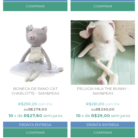
BONECA DE PANO CAT
PELÚCIA MILA THE BUNNY -
CHARLOTTE - SAM&PEAS
SAM&PEAS
R$250,20
com
Pix
R$261,00
com
Pix
R$278,00
R$290,00
10
x de
R$27,80
sem juros
10
x de
R$29,00
sem juros
PRONTA ENTREGA
PRONTA ENTREGA