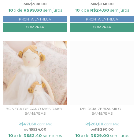
R$998,00
R$248,00
10
x de
R$99,80
sem juros
10
x de
R$24,80
sem juros
PRONTA ENTREGA
PRONTA ENTREGA
BONECA DE PANO MISS DAISY -
PELÚCIA ZEBRA MILO -
SAM&PEAS
SAM&PEAS
R$471,60
com
Pix
R$261,00
com
Pix
R$524,00
R$290,00
10
x de
R$52,40
sem juros
10
x de
R$29,00
sem juros