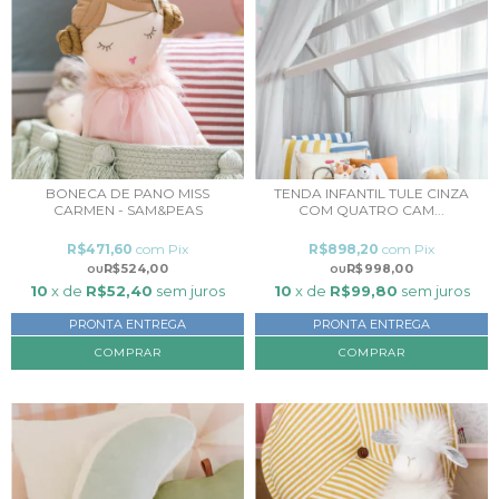
BONECA DE PANO MISS
TENDA INFANTIL TULE CINZA
CARMEN - SAM&PEAS
COM QUATRO CAM...
R$471,60
com
Pix
R$898,20
com
Pix
R$524,00
R$998,00
10
x de
R$52,40
sem juros
10
x de
R$99,80
sem juros
PRONTA ENTREGA
PRONTA ENTREGA