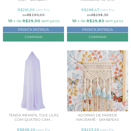
R$261,00
com
Pix
R$268,47
com
Pix
R$290,00
R$298,30
10
x de
R$29,00
sem juros
10
x de
R$29,83
sem juros
PRONTA ENTREGA
PRONTA ENTREGA
TENDA INFANTIL TULE LILÁS
ADORNO DE PAREDE
COM QUATRO CAM...
MACRAMÊ - SAM&PEAS
R$898,20
com
Pix
R$223,20
com
Pix