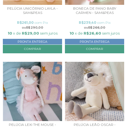
PELÚCIA UNICÓRNIO LAYLA -
BONECA DE PANO BABY
SAM&PEAS
CARMEN - SAM&PEAS
R$261,00
com
Pix
R$239,40
com
Pix
R$290,00
R$266,00
10
x de
R$29,00
sem juros
10
x de
R$26,60
sem juros
PRONTA ENTREGA
PRONTA ENTREGA
PELÚCIA LEXI THE MOUSE -
PELÚCIA LEÃO OSCAR -