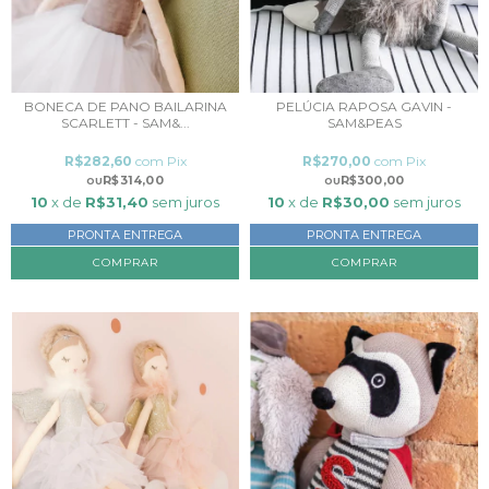
BONECA DE PANO BAILARINA
PELÚCIA RAPOSA GAVIN -
SCARLETT - SAM&...
SAM&PEAS
R$282,60
com
Pix
R$270,00
com
Pix
R$314,00
R$300,00
10
x de
R$31,40
sem juros
10
x de
R$30,00
sem juros
PRONTA ENTREGA
PRONTA ENTREGA