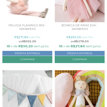
PELÚCIA FLAMINGO IRIS -
BONECA DE PANO EVA -
SAM&PEAS
SAM&PEAS
R$271,80
com
Pix
R$250,20
com
Pix
R$302,00
R$278,00
10
x de
R$30,20
sem juros
10
x de
R$27,80
sem juros
PRONTA ENTREGA
PRONTA ENTREGA