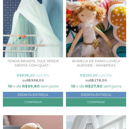
TENDA INFANTIL TULE VERDE
BONECA DE PANO LOVELY
MENTA COM QUAT...
AURORE - SAM&PEAS
R$898,20
com
Pix
R$250,20
com
Pix
R$998,00
R$278,00
10
x de
R$99,80
sem juros
10
x de
R$27,80
sem juros
PRONTA ENTREGA
PRONTA ENTREGA