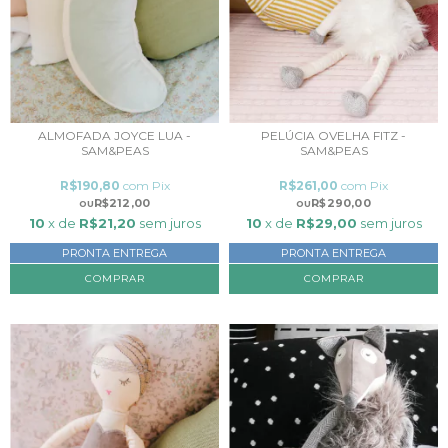
ALMOFADA JOYCE LUA -
PELÚCIA OVELHA FITZ -
SAM&PEAS
SAM&PEAS
R$190,80
com
Pix
R$261,00
com
Pix
R$212,00
R$290,00
10
x de
R$21,20
sem juros
10
x de
R$29,00
sem juros
PRONTA ENTREGA
PRONTA ENTREGA