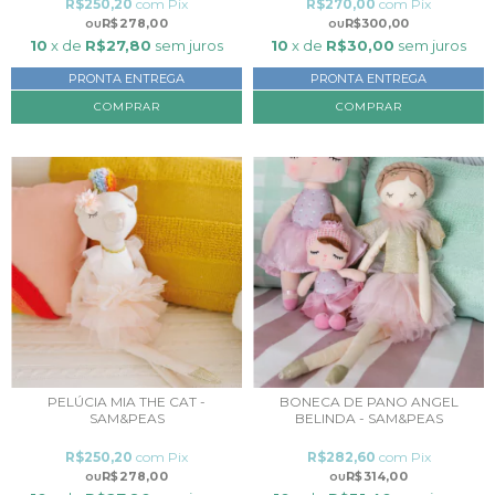
R$250,20
com
Pix
R$270,00
com
Pix
R$278,00
R$300,00
10
x de
R$27,80
sem juros
10
x de
R$30,00
sem juros
PRONTA ENTREGA
PRONTA ENTREGA
PELÚCIA MIA THE CAT -
BONECA DE PANO ANGEL
SAM&PEAS
BELINDA - SAM&PEAS
R$250,20
com
Pix
R$282,60
com
Pix
R$278,00
R$314,00