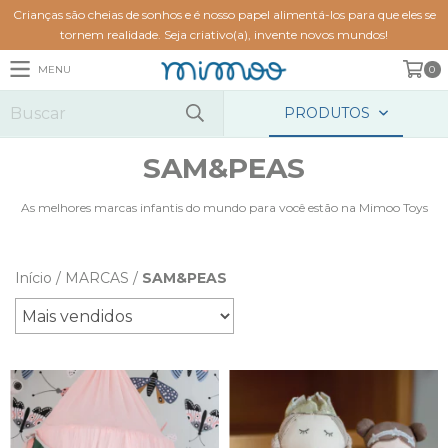
Crianças são cheias de sonhos e é nosso papel alimentá-los para que eles se
tornem realidade. Seja criativo(a), invente novos mundos!
MENU
0
PRODUTOS
SAM&PEAS
As melhores marcas infantis do mundo para você estão na Mimoo Toys
Início
/
MARCAS
/
SAM&PEAS