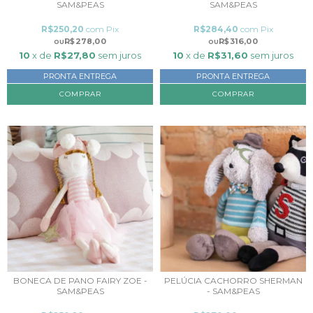
SAM&PEAS
SAM&PEAS
R$250,20
com
Pix
R$284,40
com
Pix
R$278,00
R$316,00
10
x de
R$27,80
sem juros
10
x de
R$31,60
sem juros
PRONTA ENTREGA
PRONTA ENTREGA
BONECA DE PANO FAIRY ZOE -
PELÚCIA CACHORRO SHERMAN
SAM&PEAS
- SAM&PEAS