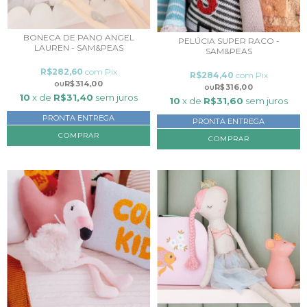
BONECA DE PANO ANGEL
PELÚCIA SUPER RACO -
LAUREN - SAM&PEAS
SAM&PEAS
R$282,60
com
Pix
R$284,40
com
Pix
R$314,00
R$316,00
10
x de
R$31,40
sem juros
10
x de
R$31,60
sem juros
PRONTA ENTREGA
PRONTA ENTREGA