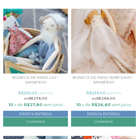
BONECA DE PANO LILY -
BONECA DE PANO BABY DAISY -
SAM&PEAS
SAM&PEAS
R$250,20
com
Pix
R$239,40
com
Pix
R$278,00
R$266,00
10
x de
R$27,80
sem juros
10
x de
R$26,60
sem juros
PRONTA ENTREGA
PRONTA ENTREGA