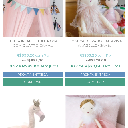
TENDA INFANTIL TULE ROSA
BONECA DE PANO BAILARINA
COM QUATRO CAMA...
ANABELLE - SAM&...
R$898,20
com
Pix
R$250,20
com
Pix
R$998,00
R$278,00
10
x de
R$99,80
sem juros
10
x de
R$27,80
sem juros
PRONTA ENTREGA
PRONTA ENTREGA