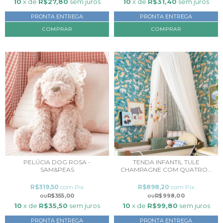
10
x de
R$27,80
sem juros
10
x de
R$31,40
sem juros
PRONTA ENTREGA
PRONTA ENTREGA
PELÚCIA DOG ROSA -
TENDA INFANTIL TULE
SAM&PEAS
CHAMPAGNE COM QUATRO...
R$319,50
com
Pix
R$898,20
com
Pix
R$355,00
R$998,00
10
x de
R$35,50
sem juros
10
x de
R$99,80
sem juros
PRONTA ENTREGA
PRONTA ENTREGA