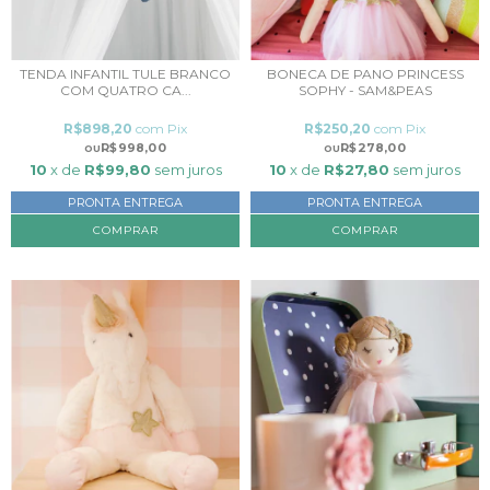
TENDA INFANTIL TULE BRANCO
BONECA DE PANO PRINCESS
COM QUATRO CA...
SOPHY - SAM&PEAS
R$898,20
com
Pix
R$250,20
com
Pix
R$998,00
R$278,00
10
x de
R$99,80
sem juros
10
x de
R$27,80
sem juros
PRONTA ENTREGA
PRONTA ENTREGA