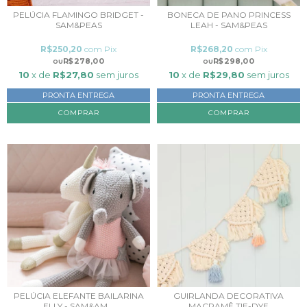
PELÚCIA FLAMINGO BRIDGET -
BONECA DE PANO PRINCESS
SAM&PEAS
LEAH - SAM&PEAS
R$250,20
com
Pix
R$268,20
com
Pix
R$278,00
R$298,00
10
x de
R$27,80
sem juros
10
x de
R$29,80
sem juros
PRONTA ENTREGA
PRONTA ENTREGA
PELÚCIA ELEFANTE BAILARINA
GUIRLANDA DECORATIVA
ELLY - SAM&AM...
MACRAMÊ TIE-DYE