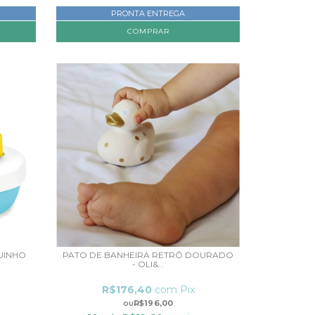
PRONTA ENTREGA
UINHO
PATO DE BANHEIRA RETRÔ DOURADO
- OLI&...
R$176,40
com
Pix
R$196,00