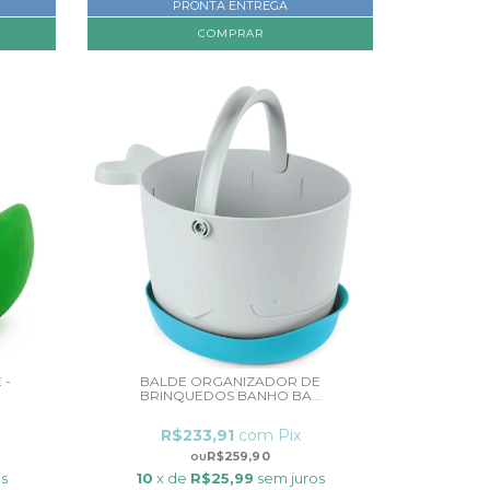
PRONTA ENTREGA
 -
BALDE ORGANIZADOR DE
BRINQUEDOS BANHO BA...
R$233,91
com
Pix
R$259,90
os
10
x de
R$25,99
sem juros