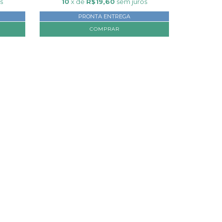
s
10
x de
R$19,60
sem juros
PRONTA ENTREGA