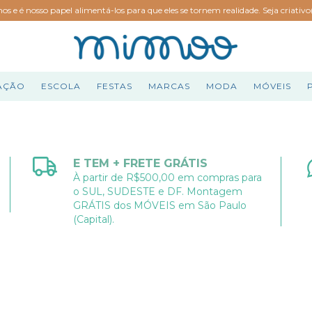
hos e é nosso papel alimentá-los para que eles se tornem realidade. Seja criativ
AÇÃO
ESCOLA
FESTAS
MARCAS
MODA
MÓVEIS
E TEM + FRETE GRÁTIS
À partir de R$500,00 em compras para
o SUL, SUDESTE e DF. Montagem
GRÁTIS dos MÓVEIS em São Paulo
(Capital).