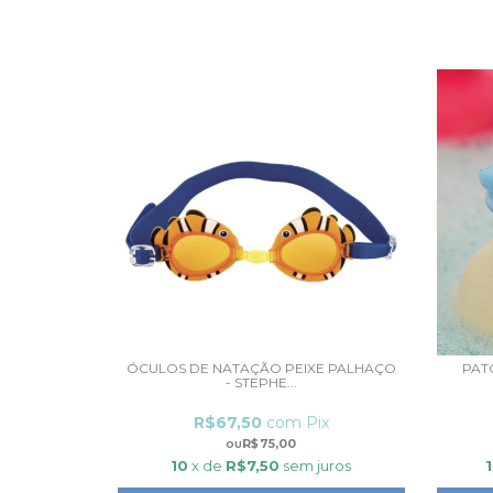
ÓCULOS DE NATAÇÃO PEIXE PALHAÇO
PAT
- STEPHE...
R$67,50
com
Pix
R$75,00
10
x de
R$7,50
sem juros