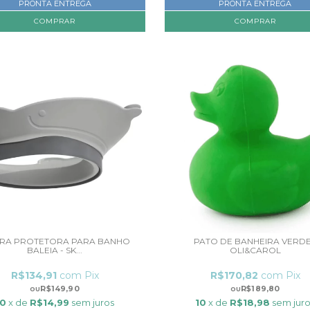
PRONTA ENTREGA
PRONTA ENTREGA
EIRA PROTETORA PARA BANHO
PATO DE BANHEIRA VERDE
BALEIA - SK...
OLI&CAROL
R$134,91
com
Pix
R$170,82
com
Pix
R$149,90
R$189,80
10
x de
R$14,99
sem juros
10
x de
R$18,98
sem jur