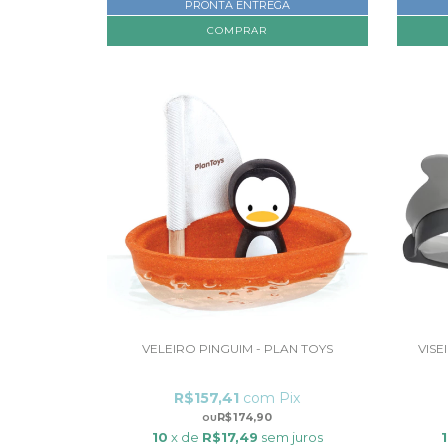
PRONTA ENTREGA
VELEIRO PINGUIM - PLAN TOYS
VIS
R$157,41
com
Pix
R$174,90
10
x de
R$17,49
sem juros