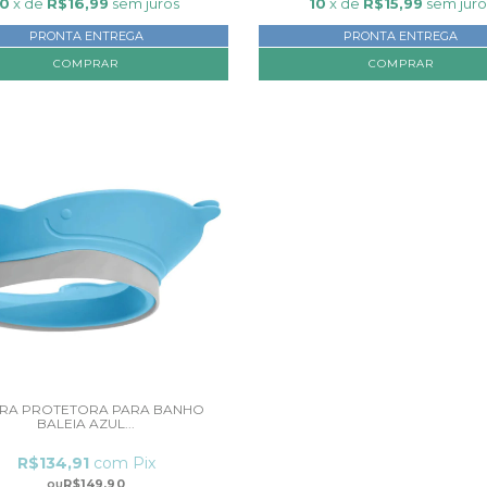
10
x de
R$16,99
sem juros
10
x de
R$15,99
sem juro
PRONTA ENTREGA
PRONTA ENTREGA
EIRA PROTETORA PARA BANHO
BALEIA AZUL...
R$134,91
com
Pix
R$149,90