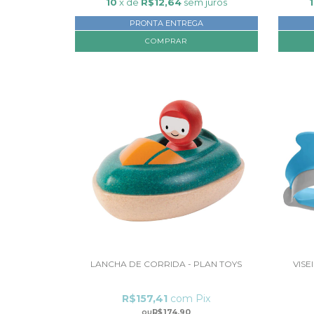
10
x de
R$12,64
sem juros
PRONTA ENTREGA
LANCHA DE CORRIDA - PLAN TOYS
VIS
R$157,41
com
Pix
R$174,90