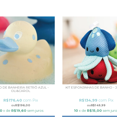
O DE BANHEIRA RETRÔ AZUL -
KIT ESPONJINHAS DE BANHO -
OLI&CAROL
R$176,40
com
Pix
R$134,99
com
Pix
R$196,00
R$149,99
10
x de
R$19,60
sem juros
10
x de
R$15,00
sem juro