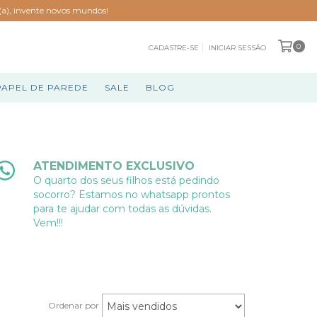
o(a), invente novos mundos!
0
CADASTRE-SE
INICIAR SESSÃO
PAPEL DE PAREDE
SALE
BLOG
ATENDIMENTO EXCLUSIVO
O quarto dos seus filhos está pedindo
socorro? Estamos no whatsapp prontos
para te ajudar com todas as dúvidas.
Vem!!!
Ordenar por