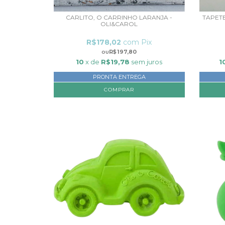
CARLITO, O CARRINHO LARANJA -
TAPETE
OLI&CAROL
R$178,02
com
Pix
R$197,80
10
x de
R$19,78
sem juros
1
PRONTA ENTREGA