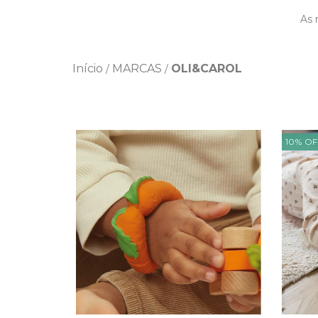
As 
Início
MARCAS
OLI&CAROL
/
/
10
%
OF