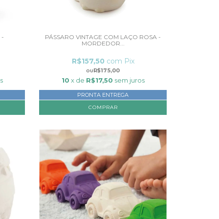
-
PÁSSARO VINTAGE COM LAÇO ROSA -
MORDEDOR...
R$157,50
com
Pix
R$175,00
s
10
x de
R$17,50
sem juros
PRONTA ENTREGA