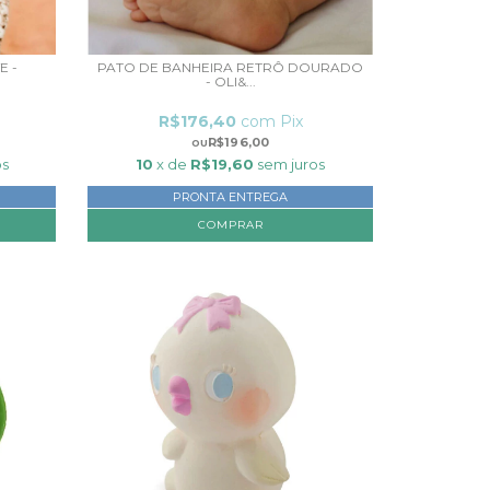
E -
PATO DE BANHEIRA RETRÔ DOURADO
- OLI&...
R$176,40
com
Pix
R$196,00
os
10
x de
R$19,60
sem juros
PRONTA ENTREGA