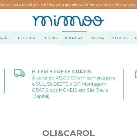
hos e é nosso papel alimentá-los para que eles se tornem realidade. Seja criativ
AÇÃO
ESCOLA
FESTAS
MARCAS
MODA
MÓVEIS
E TEM + FRETE GRÁTIS
À partir de R$500,00 em compras para
o SUL, SUDESTE e DF. Montagem
GRÁTIS dos MÓVEIS em São Paulo
(Capital).
OLI&CAROL