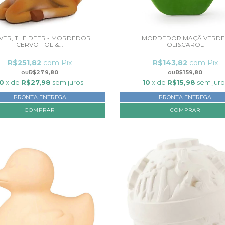
VER, THE DEER - MORDEDOR
MORDEDOR MAÇÃ VERDE 
CERVO - OLI&...
OLI&CAROL
R$251,82
com
Pix
R$143,82
com
Pix
R$279,80
R$159,80
10
x de
R$27,98
sem juros
10
x de
R$15,98
sem juro
PRONTA ENTREGA
PRONTA ENTREGA