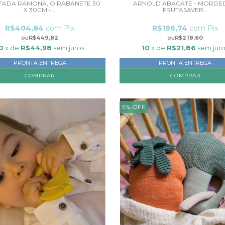
ADA RAMONA, O RABANETE 30
ARNOLD ABACATE - MORDE
X 30CM -...
FRUTAS&VER...
R$404,84
com
Pix
R$196,74
com
Pix
R$449,82
R$218,60
0
x de
R$44,98
sem juros
10
x de
R$21,86
sem jur
PRONTA ENTREGA
PRONTA ENTREGA
5
%
OFF