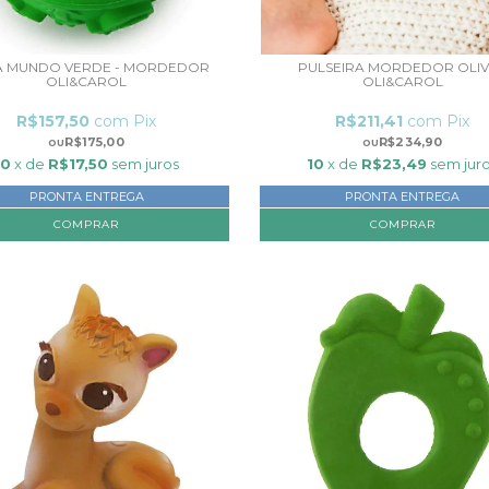
 MUNDO VERDE - MORDEDOR
PULSEIRA MORDEDOR OLIV
OLI&CAROL
OLI&CAROL
R$157,50
com
Pix
R$211,41
com
Pix
R$175,00
R$234,90
10
x de
R$17,50
sem juros
10
x de
R$23,49
sem jur
PRONTA ENTREGA
PRONTA ENTREGA