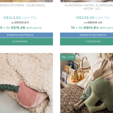
RDEDOR PERA - OLI&CAROL
ALMOFADA CATHY, A CENOURA
40CM - LO...
R$143,82
com
Pix
R$538,56
com
Pix
R$159,80
R$598,40
10
x de
R$15,98
sem juros
10
x de
R$59,84
sem jur
PRONTA ENTREGA
PRONTA ENTREGA
15
%
OFF