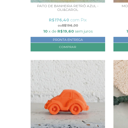
PATO DE BANHEIRA RETRÔ AZUL -
MO
OLI&CAROL
R$176,40
com
Pix
R$196,00
10
x de
R$19,60
sem juros
PRONTA ENTREGA