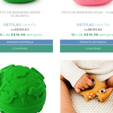
ATO DE BANHEIRA VERDE -
PATO DE BANHEIRA ROSA - OLI
OLI&CAROL
R$170,82
com
Pix
R$170,82
com
Pix
R$189,80
R$189,80
10
x de
R$18,98
sem juros
10
x de
R$18,98
sem jur
PRONTA ENTREGA
PRONTA ENTREGA