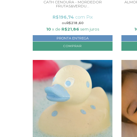
CATH CENOURA - MORDEDOR
ALMOF
FRUTAS&VERDU...
R$196,74
com
Pix
R$218,60
10
x de
R$21,86
sem juros
1
PRONTA ENTREGA