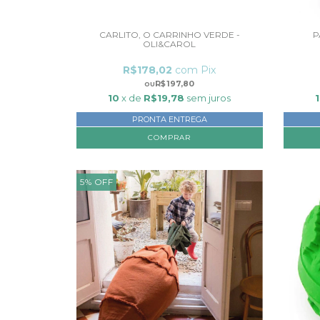
CARLITO, O CARRINHO VERDE -
P
OLI&CAROL
R$178,02
com
Pix
R$197,80
10
x de
R$19,78
sem juros
PRONTA ENTREGA
5
%
OFF