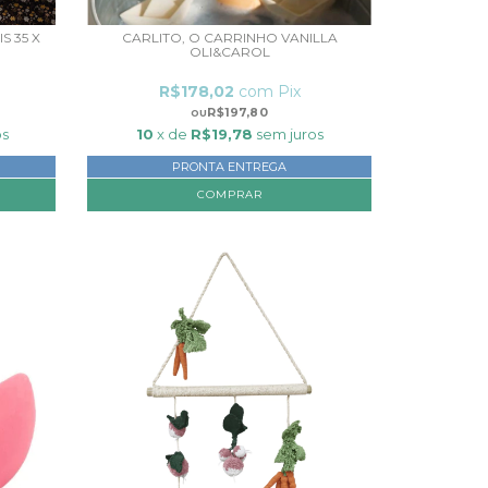
 35 X
CARLITO, O CARRINHO VANILLA
OLI&CAROL
R$178,02
com
Pix
R$197,80
os
10
x de
R$19,78
sem juros
PRONTA ENTREGA