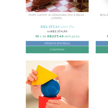
PUFF CATHY, A CENOURA 100 X 55CM -
BOLA
LOREN...
R$2.137,41
com
Pix
R$2.374,90
10
x de
R$237,49
sem juros
PRONTA ENTREGA