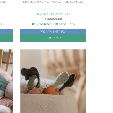
DOR
MORDEDOR MORANGO - OLI&CAROL
R$143,82
com
Pix
R$159,80
os
10
x de
R$15,98
sem juros
PRONTA ENTREGA