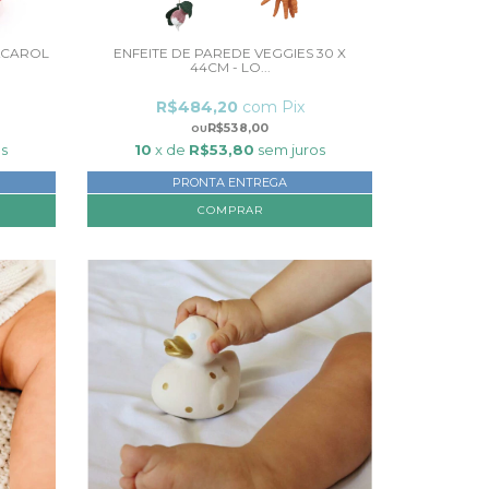
&CAROL
ENFEITE DE PAREDE VEGGIES 30 X
44CM - LO...
R$484,20
com
Pix
R$538,00
os
10
x de
R$53,80
sem juros
PRONTA ENTREGA