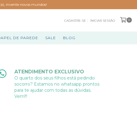
o(a), invente novos mundos!
0
CADASTRE-SE
INICIAR SESSÃO
PAPEL DE PAREDE
SALE
BLOG
ATENDIMENTO EXCLUSIVO
O quarto dos seus filhos está pedindo
socorro? Estamos no whatsapp prontos
para te ajudar com todas as dúvidas.
Vem!!!