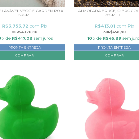
 LAVÁVEL VEGGIE GARDEN 120 X
ALMOFADA BRUCE, O BRÓCOLIS
160CM...
35CM - L...
R$3.753,72
com
Pix
R$413,01
com
Pix
R$4.170,80
R$458,90
0
x de
R$417,08
sem juros
10
x de
R$45,89
sem jur
PRONTA ENTREGA
PRONTA ENTREGA