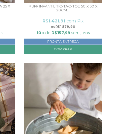
 25 X
PUFF INFANTIL TIC-TAC-TOE 50 X 50 X
20CM...
R$1.421,91
com
Pix
R$1.579,90
os
10
x de
R$157,99
sem juros
PRONTA ENTREGA