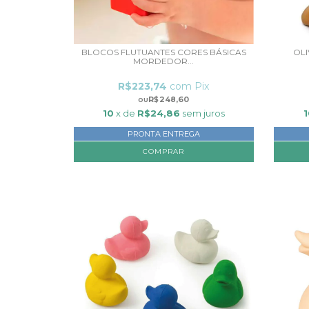
BLOCOS FLUTUANTES CORES BÁSICAS
OLI
MORDEDOR...
R$223,74
com
Pix
R$248,60
10
x de
R$24,86
sem juros
PRONTA ENTREGA