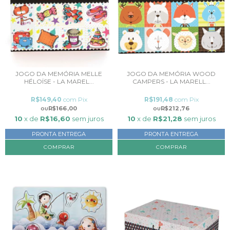
JOGO DA MEMÓRIA MELLE
JOGO DA MEMÓRIA WOOD
HÉLOÏSE - LA MAREL...
CAMPERS - LA MARELL...
R$149,40
com
Pix
R$191,48
com
Pix
R$166,00
R$212,76
10
x de
R$16,60
sem juros
10
x de
R$21,28
sem juros
PRONTA ENTREGA
PRONTA ENTREGA