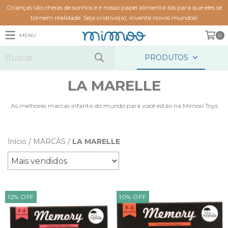
Crianças são cheias de sonhos e é nosso papel alimentá-los para que eles se
tornem realidade. Seja criativo(a), invente novos mundos!
MENU
0
PRODUTOS
LA MARELLE
As melhores marcas infantis do mundo para você estão na Mimoo Toys
Início
/
MARCAS
/
LA MARELLE
12
%
OFF
10
%
OFF