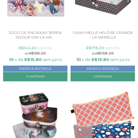
JOGO DE ENCAIXAR SEREIA
CAIXA MELLE HELÓISE GRANDE
ADOLIE DAY LA MA...
- LA MARELLE
R$142,20
com
Pix
R$178,20
com
Pix
R$158,00
R$198,00
10
x de
R$15,80
sem juros
10
x de
R$19,80
sem juros
PRONTA ENTREGA
PRONTA ENTREGA