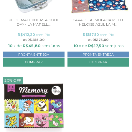
KIT DE MALETINHAS ADOLIE
CAPA DE ALMOFADA MELLE
DAY - LA MARELL...
HÉLOÏSE AZUL LA M...
R$412,20
com
Pix
R$157,50
com
Pix
R$458,00
R$175,00
10
x de
R$45,80
sem juros
10
x de
R$17,50
sem juros
PRONTA ENTREGA
PRONTA ENTREGA
20
%
OFF