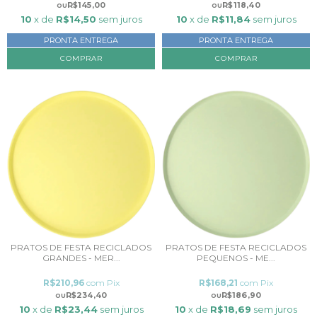
R$145,00
R$118,40
10
x de
R$14,50
sem juros
10
x de
R$11,84
sem juros
PRONTA ENTREGA
PRONTA ENTREGA
COMPRAR
PRATOS DE FESTA RECICLADOS
PRATOS DE FESTA RECICLADOS
GRANDES - MER...
PEQUENOS - ME...
R$210,96
com
Pix
R$168,21
com
Pix
R$234,40
R$186,90
10
x de
R$23,44
sem juros
10
x de
R$18,69
sem juros