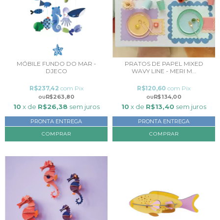
MÓBILE FUNDO DO MAR -
PRATOS DE PAPEL MIXED
DJECO
WAVY LINE - MERI M...
R$237,42
com
Pix
R$120,60
com
Pix
R$263,80
R$134,00
10
x de
R$26,38
sem juros
10
x de
R$13,40
sem juros
PRONTA ENTREGA
PRONTA ENTREGA
COMPRAR