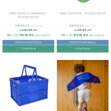
MINI CAVALO MARINHO -
MINI LAGOSTA - STUDIO ROOF
STUDIO ROOF
R$169,20
com
Pix
R$169,20
com
Pix
R$188,00
R$188,00
10
x de
R$18,80
sem juros
10
x de
R$18,80
sem juros
PRONTA ENTREGA
PRONTA ENTREGA