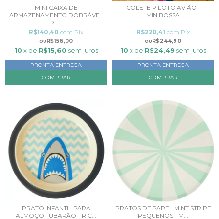
MINI CAIXA DE
COLETE PILOTO AVIÃO -
ARMAZENAMENTO DOBRÁVEL
MINIBOSSA
DE...
R$140,40
com
Pix
R$220,41
com
Pix
R$156,00
R$244,90
10
x de
R$15,60
sem juros
10
x de
R$24,49
sem juros
PRONTA ENTREGA
PRONTA ENTREGA
PRATO INFANTIL PARA
PRATOS DE PAPEL MINT STRIPE
ALMOÇO TUBARÃO - RIC...
PEQUENOS - M...