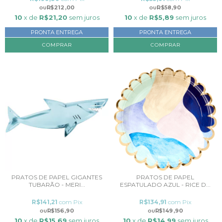
R$212,00
R$58,90
10
x de
R$21,20
sem juros
10
x de
R$5,89
sem juros
PRONTA ENTREGA
PRONTA ENTREGA
PRATOS DE PAPEL GIGANTES
PRATOS DE PAPEL
TUBARÃO - MERI...
ESPATULADO AZUL - RICE D...
R$141,21
com
Pix
R$134,91
com
Pix
R$156,90
R$149,90
10
x de
R$15,69
sem juros
10
x de
R$14,99
sem juros