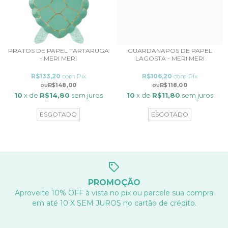
PRATOS DE PAPEL TARTARUGA
GUARDANAPOS DE PAPEL
- MERI MERI
LAGOSTA - MERI MERI
R$133,20
com
Pix
R$106,20
com
Pix
R$148,00
R$118,00
10
x de
R$14,80
sem juros
10
x de
R$11,80
sem juros
ESGOTADO
ESGOTADO
PROMOÇÃO
Aproveite 10% OFF à vista no pix ou parcele sua compra
em até 10 X SEM JUROS no cartão de crédito.