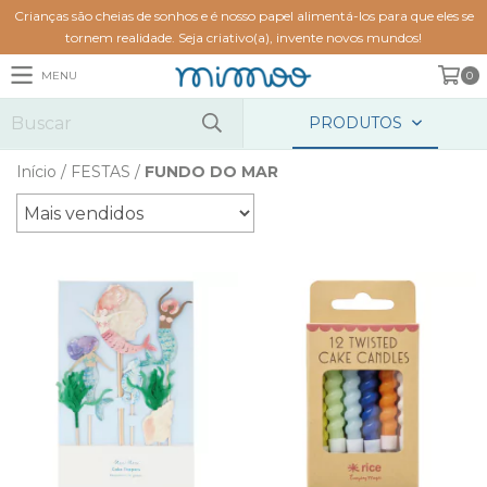
Crianças são cheias de sonhos e é nosso papel alimentá-los para que eles se
tornem realidade. Seja criativo(a), invente novos mundos!
MENU
0
PRODUTOS
Início
/
FESTAS
/
FUNDO DO MAR