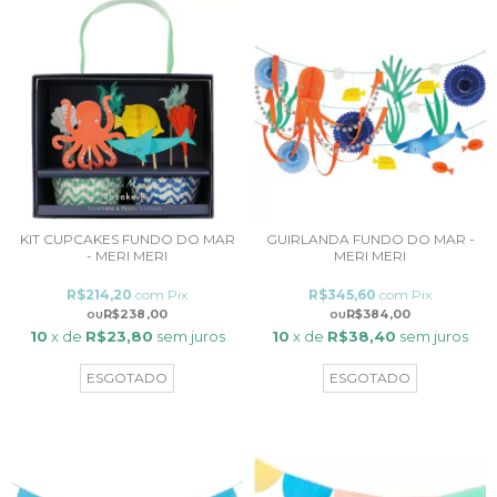
KIT CUPCAKES FUNDO DO MAR
GUIRLANDA FUNDO DO MAR -
- MERI MERI
MERI MERI
R$214,20
com
Pix
R$345,60
com
Pix
R$238,00
R$384,00
10
x de
R$23,80
sem juros
10
x de
R$38,40
sem juros
ESGOTADO
ESGOTADO