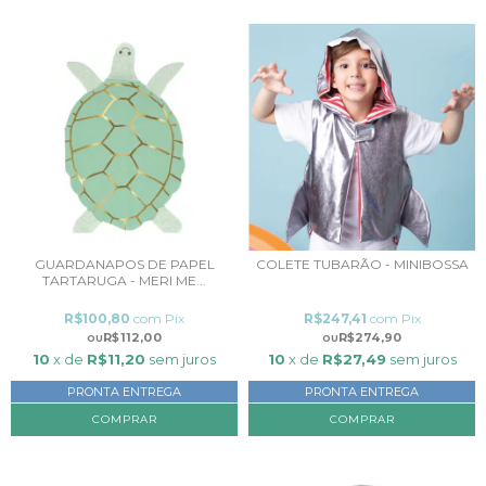
GUARDANAPOS DE PAPEL
COLETE TUBARÃO - MINIBOSSA
TARTARUGA - MERI ME...
R$100,80
com
Pix
R$247,41
com
Pix
R$112,00
R$274,90
10
x de
R$11,20
sem juros
10
x de
R$27,49
sem juros
PRONTA ENTREGA
PRONTA ENTREGA
COMPRAR