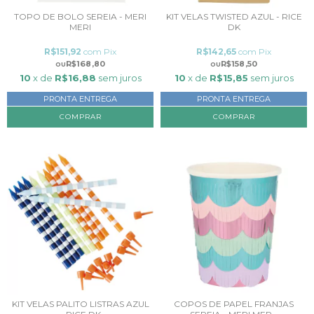
TOPO DE BOLO SEREIA - MERI
KIT VELAS TWISTED AZUL - RICE
MERI
DK
R$151,92
com
Pix
R$142,65
com
Pix
R$168,80
R$158,50
10
x de
R$16,88
sem juros
10
x de
R$15,85
sem juros
PRONTA ENTREGA
PRONTA ENTREGA
KIT VELAS PALITO LISTRAS AZUL
COPOS DE PAPEL FRANJAS