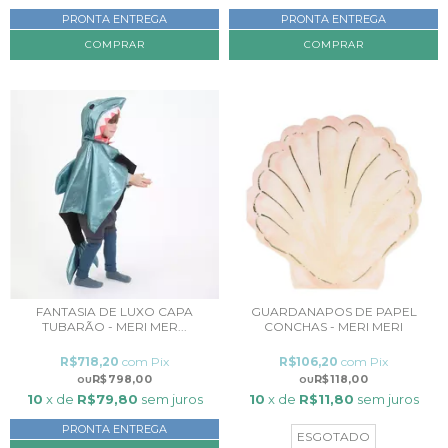
PRONTA ENTREGA
PRONTA ENTREGA
FANTASIA DE LUXO CAPA
GUARDANAPOS DE PAPEL
TUBARÃO - MERI MER...
CONCHAS - MERI MERI
R$718,20
com
Pix
R$106,20
com
Pix
R$798,00
R$118,00
10
x de
R$79,80
sem juros
10
x de
R$11,80
sem juros
PRONTA ENTREGA
ESGOTADO