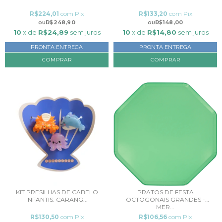
R$224,01
com
Pix
R$133,20
com
Pix
R$248,90
R$148,00
10
x de
R$24,89
sem juros
10
x de
R$14,80
sem juros
PRONTA ENTREGA
PRONTA ENTREGA
KIT PRESILHAS DE CABELO
PRATOS DE FESTA
INFANTIS: CARANG...
OCTOGONAIS GRANDES -
MER...
R$130,50
com
Pix
R$106,56
com
Pix