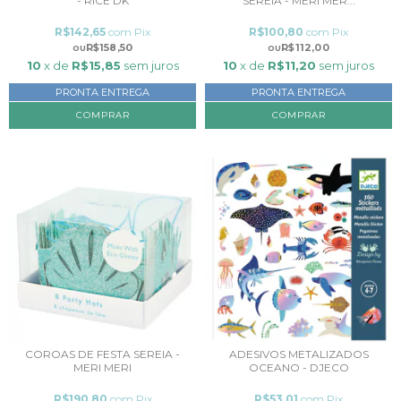
- RICE DK
SEREIA - MERI MER...
R$142,65
com
Pix
R$100,80
com
Pix
R$158,50
R$112,00
10
x de
R$15,85
sem juros
10
x de
R$11,20
sem juros
PRONTA ENTREGA
PRONTA ENTREGA
COROAS DE FESTA SEREIA -
ADESIVOS METALIZADOS
MERI MERI
OCEANO - DJECO
R$190,80
com
Pix
R$53,01
com
Pix