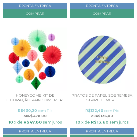
PRONTA ENTREGA
PRONTA ENTREGA
HONEYCOMB KIT DE
PRATOS DE PAPEL SOBREMESA
DECORAÇÃO RAINBOW - MER...
STRIPED - MERI...
R$430,20
com
Pix
R$122,40
com
Pix
R$478,00
R$136,00
10
x de
R$47,80
sem juros
10
x de
R$13,60
sem juros
PRONTA ENTREGA
PRONTA ENTREGA