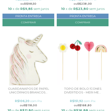
R$98,50
R$238,00
10
x de
R$9,85
sem juros
10
x de
R$23,80
sem juros
PRONTA ENTREGA
PRONTA ENTREGA
GUARDANAPOS DE PAPEL
TOPO DE BOLO ÍCONES
UNICÓRNIOS BRANCOS...
DIVERTIDOS - MERI ME...
R$106,20
com
Pix
R$151,92
com
Pix
R$118,00
R$168,80
10
x de
R$11,80
sem juros
10
x de
R$16,88
sem juros