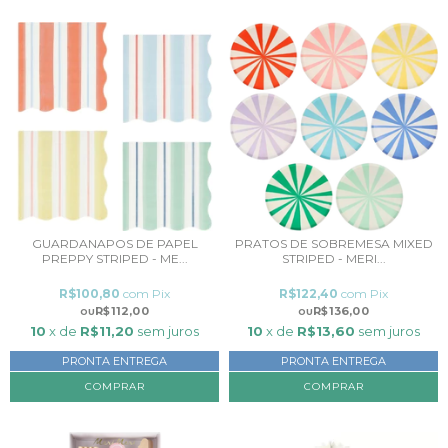
GUARDANAPOS DE PAPEL
PRATOS DE SOBREMESA MIXED
PREPPY STRIPED - ME...
STRIPED - MERI...
R$100,80
com
Pix
R$122,40
com
Pix
R$112,00
R$136,00
10
x de
R$11,20
sem juros
10
x de
R$13,60
sem juros
PRONTA ENTREGA
PRONTA ENTREGA
COMPRAR