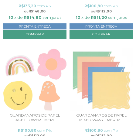
R$133,20
com
Pix
R$100,80
com
Pix
R$148,00
R$112,00
10
x de
R$14,80
sem juros
10
x de
R$11,20
sem juros
PRONTA ENTREGA
PRONTA ENTREGA
GUARDANAPOS DE PAPEL
GUARDANAPOS DE PAPEL
FACE FLOWER - MERI...
MIXED WAVY - MERI M...
R$100,80
com
Pix
R$100,80
com
Pix
R$112,00
R$112,00