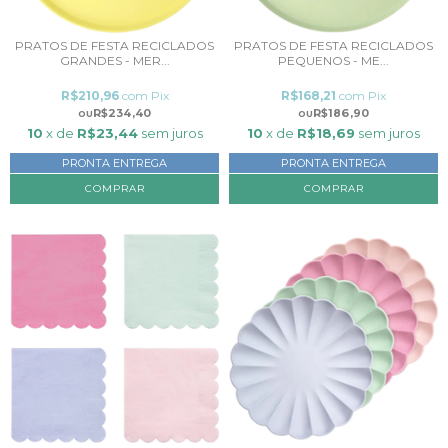
PRATOS DE FESTA RECICLADOS
PRATOS DE FESTA RECICLADOS
GRANDES - MER...
PEQUENOS - ME...
R$210,96
com
Pix
R$168,21
com
Pix
R$234,40
R$186,90
10
x de
R$23,44
sem juros
10
x de
R$18,69
sem juros
PRONTA ENTREGA
PRONTA ENTREGA