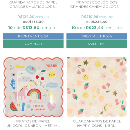
GUARDANAPOS DE PAPEL
PRATOS ECOLÓGICOS
GRANDES MULTICOLORS...
GRANDES CANDY COLORS -...
R$124,20
com
Pix
R$210,96
com
Pix
R$138,00
R$234,40
10
x de
R$13,80
sem juros
10
x de
R$23,44
sem juros
PRONTA ENTREGA
PRONTA ENTREGA
COMPRAR
PRATOS DE PAPEL
GUARDANAPOS DE PAPEL
UNICÓRNIOS NEON - MERI M...
HAPPY ICONS - MERI...