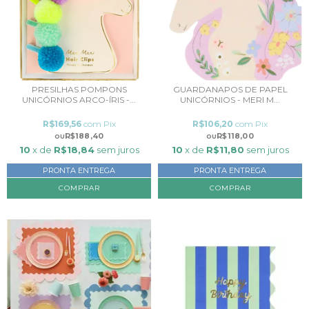
PRESILHAS POMPONS
GUARDANAPOS DE PAPEL
UNICÓRNIOS ARCO-ÍRIS -...
UNICÓRNIOS - MERI M...
R$169,56
com
Pix
R$106,20
com
Pix
R$188,40
R$118,00
10
x de
R$18,84
sem juros
10
x de
R$11,80
sem juros
PRONTA ENTREGA
PRONTA ENTREGA