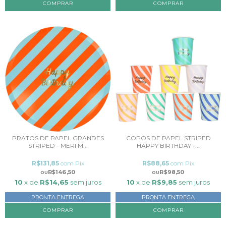
PRATOS DE PAPEL GRANDES
COPOS DE PAPEL STRIPED
STRIPED - MERI M...
HAPPY BIRTHDAY -...
R$131,85
com
Pix
R$88,65
com
Pix
R$146,50
R$98,50
10
x de
R$14,65
sem juros
10
x de
R$9,85
sem juros
PRONTA ENTREGA
PRONTA ENTREGA