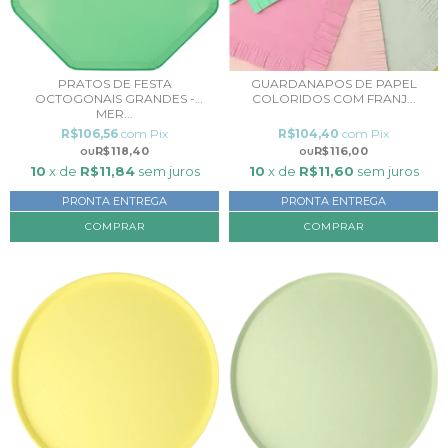
PRATOS DE FESTA
GUARDANAPOS DE PAPEL
OCTOGONAIS GRANDES -
COLORIDOS COM FRANJ...
MER...
R$106,56
com
Pix
R$104,40
com
Pix
R$118,40
R$116,00
10
x de
R$11,84
sem juros
10
x de
R$11,60
sem juros
PRONTA ENTREGA
PRONTA ENTREGA
COMPRAR