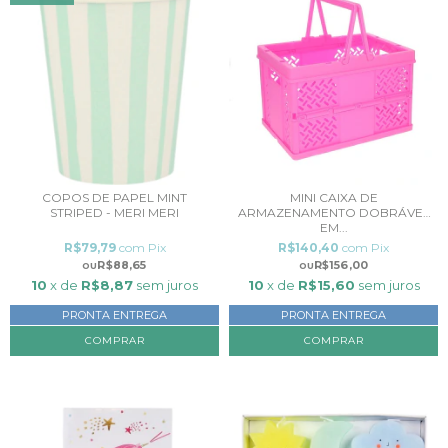
COPOS DE PAPEL MINT
MINI CAIXA DE
STRIPED - MERI MERI
ARMAZENAMENTO DOBRÁVEL
EM...
R$79,79
com
Pix
R$140,40
com
Pix
R$88,65
R$156,00
10
x de
R$8,87
sem juros
10
x de
R$15,60
sem juros
PRONTA ENTREGA
PRONTA ENTREGA