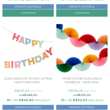
PRONTA ENTREGA
PRONTA ENTREGA
GUIRLANDA DE FELTRO LETRAS
HONEYCOMB GUIRLANDA
HAPPY BIRTHDA...
RAINBOW - MERI MERI
R$410,40
com
Pix
R$292,50
com
Pix
R$456,00
R$325,00
10
x de
R$45,60
sem juros
10
x de
R$32,50
sem juros
PRONTA ENTREGA
PRONTA ENTREGA