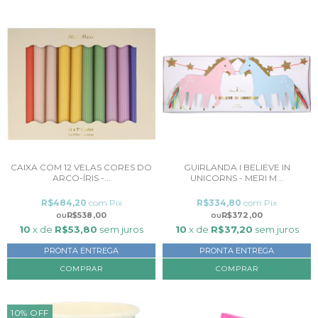
CAIXA COM 12 VELAS CORES DO
GUIRLANDA I BELIEVE IN
ARCO-ÍRIS -...
UNICORNS - MERI M...
R$484,20
com
Pix
R$334,80
com
Pix
R$538,00
R$372,00
10
x de
R$53,80
sem juros
10
x de
R$37,20
sem juros
PRONTA ENTREGA
PRONTA ENTREGA
10
%
OFF