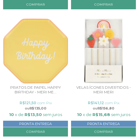
PRATOS DE PAPEL HAPPY
VELAS ÍCONES DIVERTIDOS -
BIRTHDAY - MERI ME...
MERI MERI
R$121,50
com
Pix
R$141,12
com
Pix
R$135,00
R$156,80
10
x de
R$13,50
sem juros
10
x de
R$15,68
sem juros
PRONTA ENTREGA
PRONTA ENTREGA