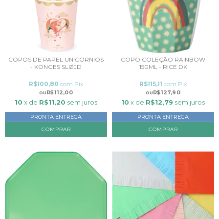
COPOS DE PAPEL UNICÓRNIOS
COPO COLEÇÃO RAINBOW
- KONGES SLØJD
150ML - RICE DK
R$100,80
com
Pix
R$115,11
com
Pix
R$112,00
R$127,90
10
x de
R$11,20
sem juros
10
x de
R$12,79
sem juros
PRONTA ENTREGA
PRONTA ENTREGA