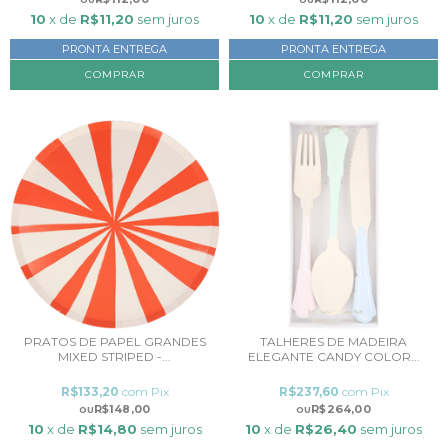
10
x de
R$11,20
sem juros
10
x de
R$11,20
sem juros
PRONTA ENTREGA
PRONTA ENTREGA
PRATOS DE PAPEL GRANDES
TALHERES DE MADEIRA
MIXED STRIPED -...
ELEGANTE CANDY COLOR...
R$133,20
com
Pix
R$237,60
com
Pix
R$148,00
R$264,00
10
x de
R$14,80
sem juros
10
x de
R$26,40
sem juros