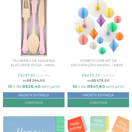
TALHERES DE MADEIRA
HONEYCOMB KIT DE
ELEGANTE ROSA - MERI...
DECORAÇÃO PASTEL - MERI...
R$237,60
com
Pix
R$430,20
com
Pix
R$264,00
R$478,00
10
x de
R$26,40
sem juros
10
x de
R$47,80
sem juros
PRONTA ENTREGA
PRONTA ENTREGA