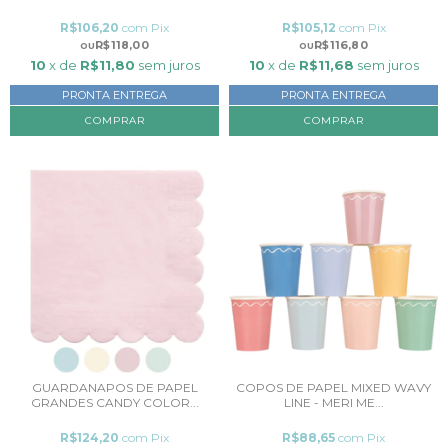
R$106,20
com
Pix
R$105,12
com
Pix
R$118,00
R$116,80
10
x de
R$11,80
sem juros
10
x de
R$11,68
sem juros
PRONTA ENTREGA
PRONTA ENTREGA
GUARDANAPOS DE PAPEL
COPOS DE PAPEL MIXED WAVY
GRANDES CANDY COLOR...
LINE - MERI ME...
R$124,20
com
Pix
R$88,65
com
Pix