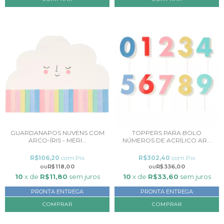
GUARDANAPOS NUVENS COM
TOPPERS PARA BOLO
ARCO-ÍRIS - MERI...
NÚMEROS DE ACRÍLICO AR...
R$106,20
com
Pix
R$302,40
com
Pix
R$118,00
R$336,00
10
x de
R$11,80
sem juros
10
x de
R$33,60
sem juros
PRONTA ENTREGA
PRONTA ENTREGA