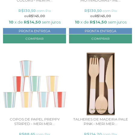
COLORS - MERI M...
MOTIVADORAS - ME...
R$130,50
com
Pix
R$130,50
com
Pix
R$145,00
R$145,00
10
x de
R$14,50
sem juros
10
x de
R$14,50
sem juros
PRONTA ENTREGA
PRONTA ENTREGA
COPOS DE PAPEL PREPPY
TALHERES DE MADEIRA PALE
STRIPED - MERI MER...
PINK - MERI MER...
R$88,65
com
Pix
R$214,20
com
Pix