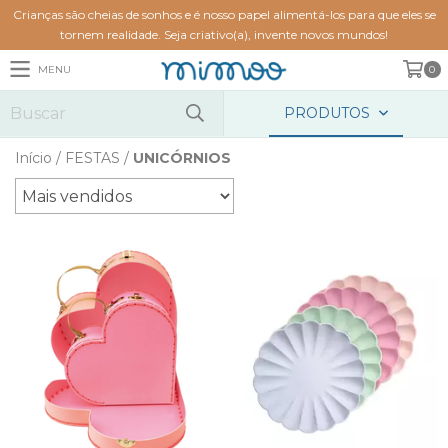
Crianças são cheias de sonhos e é nosso papel alimentá-los para que eles se
tornem realidade. Seja criativo(a), invente novos mundos!
MENU
0
PRODUTOS
Início
/
FESTAS
/
UNICÓRNIOS