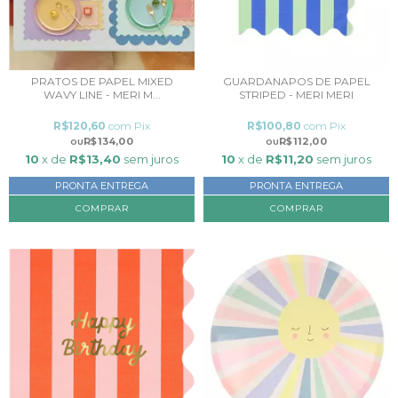
PRATOS DE PAPEL MIXED
GUARDANAPOS DE PAPEL
WAVY LINE - MERI M...
STRIPED - MERI MERI
R$120,60
com
Pix
R$100,80
com
Pix
R$134,00
R$112,00
10
x de
R$13,40
sem juros
10
x de
R$11,20
sem juros
PRONTA ENTREGA
PRONTA ENTREGA
COMPRAR