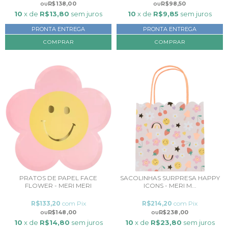
R$138,00
R$98,50
10
x de
R$13,80
sem juros
10
x de
R$9,85
sem juros
PRONTA ENTREGA
PRONTA ENTREGA
COMPRAR
PRATOS DE PAPEL FACE
SACOLINHAS SURPRESA HAPPY
FLOWER - MERI MERI
ICONS - MERI M...
R$133,20
com
Pix
R$214,20
com
Pix
R$148,00
R$238,00
10
x de
R$14,80
sem juros
10
x de
R$23,80
sem juros