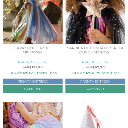
CAPA SONHO AZUL -
VARINHA DE CONDÃO ESTRELA
MINIBOSSA
OURO - MINIBOS...
R$154,71
com
Pix
R$61,11
com
Pix
R$171,90
R$67,90
10
x de
R$17,19
sem juros
10
x de
R$6,79
sem juros
PRONTA ENTREGA
PRONTA ENTREGA
COMPRAR