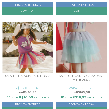
PRONTA ENTREGA
PRONTA ENTREGA
COMPRAR
SAIA TULE MAGIA - MINIBOSSA
SAIA TULE CANDY CAMADAS -
MINIBOSSA
R$152,01
com
Pix
R$152,91
com
Pix
R$168,90
R$169,90
10
x de
R$16,89
sem juros
10
x de
R$16,99
sem juros
PRONTA ENTREGA
PRONTA ENTREGA