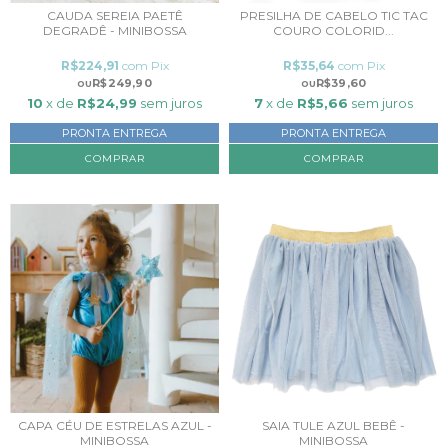
CAUDA SEREIA PAETÊ
PRESILHA DE CABELO TIC TAC
DEGRADÊ - MINIBOSSA
COURO COLORID...
R$224,91
com
Pix
R$35,64
com
Pix
R$249,90
R$39,60
10
x de
R$24,99
sem juros
7
x de
R$5,66
sem juros
PRONTA ENTREGA
PRONTA ENTREGA
COMPRAR
COMPRAR
CAPA CÉU DE ESTRELAS AZUL -
SAIA TULE AZUL BEBÊ -
MINIBOSSA
MINIBOSSA