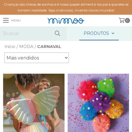
Crianças são cheias de sonhos e é nosso papel alimentá-los para que eles se
tornem realidade. Seja criativo(a), invente novos mundos!
MENU
0
PRODUTOS
Início
/
MODA
/
CARNAVAL