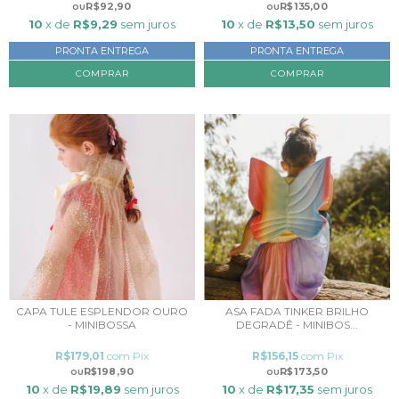
R$92,90
R$135,00
10
x de
R$9,29
sem juros
10
x de
R$13,50
sem juros
PRONTA ENTREGA
PRONTA ENTREGA
CAPA TULE ESPLENDOR OURO
ASA FADA TINKER BRILHO
- MINIBOSSA
DEGRADÊ - MINIBOS...
R$179,01
com
Pix
R$156,15
com
Pix
R$198,90
R$173,50
10
x de
R$19,89
sem juros
10
x de
R$17,35
sem juros