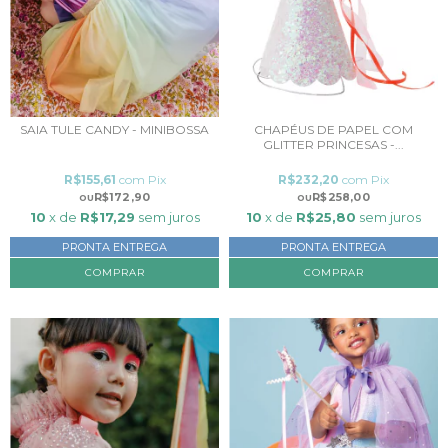
SAIA TULE CANDY - MINIBOSSA
CHAPÉUS DE PAPEL COM
GLITTER PRINCESAS -...
R$155,61
com
Pix
R$232,20
com
Pix
R$172,90
R$258,00
10
x de
R$17,29
sem juros
10
x de
R$25,80
sem juros
PRONTA ENTREGA
PRONTA ENTREGA
COMPRAR