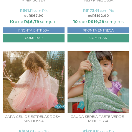
- MINIBOSSA
ÍRIS - MINIBOSSA
R$61,11
com
Pix
R$173,61
com
Pix
R$67,90
R$192,90
10
x de
R$6,79
sem juros
10
x de
R$19,29
sem juros
PRONTA ENTREGA
PRONTA ENTREGA
COMPRAR
CAPA CÉU DE ESTRELAS ROSA -
CAUDA SEREIA PAETÊ VERDE -
MINIBOSSA
MINIBOSSA
R$161,01
com
Pix
R$209,61
com
Pix