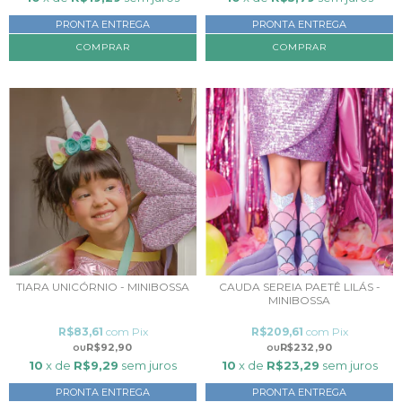
PRONTA ENTREGA
PRONTA ENTREGA
COMPRAR
COMPRAR
TIARA UNICÓRNIO - MINIBOSSA
CAUDA SEREIA PAETÊ LILÁS -
MINIBOSSA
R$83,61
com
Pix
R$209,61
com
Pix
R$92,90
R$232,90
10
x de
R$9,29
sem juros
10
x de
R$23,29
sem juros
PRONTA ENTREGA
PRONTA ENTREGA