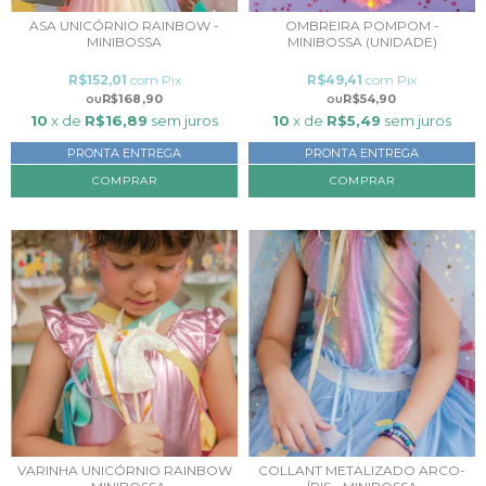
ASA UNICÓRNIO RAINBOW -
OMBREIRA POMPOM -
MINIBOSSA
MINIBOSSA (UNIDADE)
R$152,01
com
Pix
R$49,41
com
Pix
R$168,90
R$54,90
10
x de
R$16,89
sem juros
10
x de
R$5,49
sem juros
PRONTA ENTREGA
PRONTA ENTREGA
COMPRAR
VARINHA UNICÓRNIO RAINBOW
COLLANT METALIZADO ARCO-