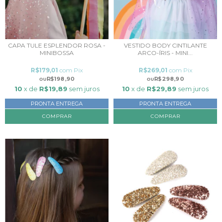
CAPA TULE ESPLENDOR ROSA -
VESTIDO BODY CINTILANTE
MINIBOSSA
ARCO-ÍRIS - MINI...
R$179,01
com
Pix
R$269,01
com
Pix
R$198,90
R$298,90
10
x de
R$19,89
sem juros
10
x de
R$29,89
sem juros
PRONTA ENTREGA
PRONTA ENTREGA
COMPRAR
COMPRAR