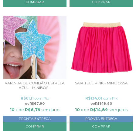
COMPRAR
COMPRAR
VARINHA DE CONDÃO ESTRELA
SAIA TULE PINK - MINIBOSSA
AZUL - MINIBOS...
R$61,11
com
Pix
R$134,01
com
Pix
R$67,90
R$148,90
10
x de
R$6,79
sem juros
10
x de
R$14,89
sem juros
PRONTA ENTREGA
PRONTA ENTREGA
COMPRAR