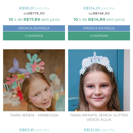
R$161,01
com
Pix
R$134,01
com
Pix
R$178,90
R$148,90
10
x de
R$17,89
sem juros
10
x de
R$14,89
sem juros
PRONTA ENTREGA
PRONTA ENTREGA
COMPRAR
COMPRAR
TIARA SEREIA - MINIBOSSA
TIARA INFANTIL SEREIA GLITTER
VERDE ÁGUA
R$83,61
com
Pix
R$121,50
com
Pix