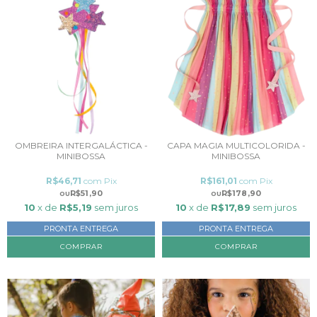
OMBREIRA INTERGALÁCTICA -
CAPA MAGIA MULTICOLORIDA -
MINIBOSSA
MINIBOSSA
R$46,71
com
Pix
R$161,01
com
Pix
R$51,90
R$178,90
10
x de
R$5,19
sem juros
10
x de
R$17,89
sem juros
PRONTA ENTREGA
PRONTA ENTREGA
COMPRAR