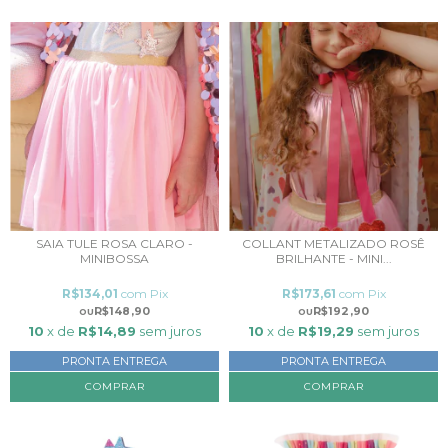
SAIA TULE ROSA CLARO -
COLLANT METALIZADO ROSÊ
MINIBOSSA
BRILHANTE - MINI...
R$134,01
com
Pix
R$173,61
com
Pix
R$148,90
R$192,90
10
x de
R$14,89
sem juros
10
x de
R$19,29
sem juros
PRONTA ENTREGA
PRONTA ENTREGA
COMPRAR
COMPRAR