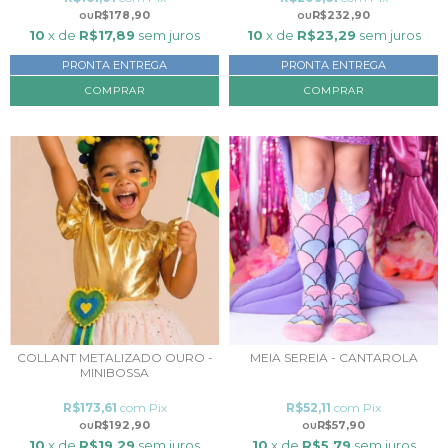
R$178,90
R$232,90
10
x de
R$17,89
sem juros
10
x de
R$23,29
sem juros
PRONTA ENTREGA
PRONTA ENTREGA
COMPRAR
COMPRAR
COLLANT METALIZADO OURO -
MEIA SEREIA - CANTAROLA
MINIBOSSA
R$173,61
com
Pix
R$52,11
com
Pix
R$192,90
R$57,90
10
x de
R$19,29
sem juros
10
x de
R$5,79
sem juros