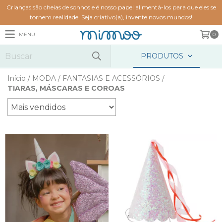
Crianças são cheias de sonhos e é nosso papel alimentá-los para que eles se
tornem realidade. Seja criativo(a), invente novos mundos!
MENU
0
PRODUTOS
Início
/
MODA
/
FANTASIAS E ACESSÓRIOS
/
TIARAS, MÁSCARAS E COROAS