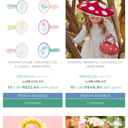
GRAMPOS DE CAMAFEU DE
CHAPÉU INFANTIL COGUMELO -
FLORES - MERI MERI
MERI MERI
R$203,40
com
Pix
R$439,20
com
Pix
R$226,00
R$488,00
10
x de
R$22,60
sem juros
10
x de
R$48,80
sem juros
PRONTA ENTREGA
PRONTA ENTREGA