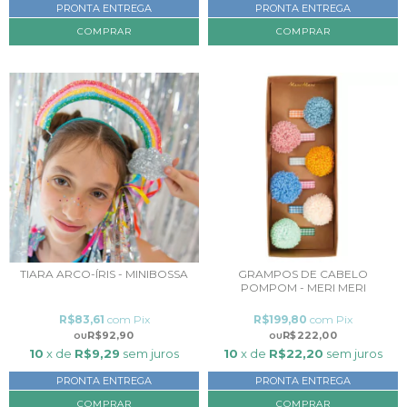
PRONTA ENTREGA
PRONTA ENTREGA
TIARA ARCO-ÍRIS - MINIBOSSA
GRAMPOS DE CABELO
POMPOM - MERI MERI
R$83,61
com
Pix
R$199,80
com
Pix
R$92,90
R$222,00
10
x de
R$9,29
sem juros
10
x de
R$22,20
sem juros
PRONTA ENTREGA
PRONTA ENTREGA