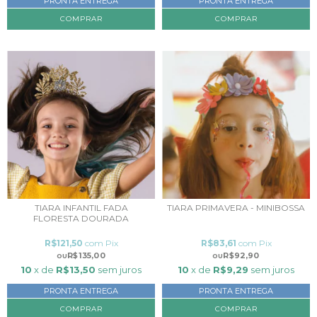
PRONTA ENTREGA
PRONTA ENTREGA
TIARA INFANTIL FADA
TIARA PRIMAVERA - MINIBOSSA
FLORESTA DOURADA
R$121,50
com
Pix
R$83,61
com
Pix
R$135,00
R$92,90
10
x de
R$13,50
sem juros
10
x de
R$9,29
sem juros
PRONTA ENTREGA
PRONTA ENTREGA