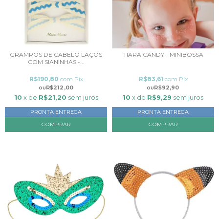
GRAMPOS DE CABELO LAÇOS
TIARA CANDY - MINIBOSSA
COM SIANINHAS -...
R$190,80
com
Pix
R$83,61
com
Pix
R$212,00
R$92,90
10
x de
R$21,20
sem juros
10
x de
R$9,29
sem juros
PRONTA ENTREGA
PRONTA ENTREGA