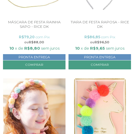
MÁSCARA DE FESTA RAINHA
TIARA DE FESTA RAPOSA - RICE
SAPO - RICE DK
DK
R$79,20
com
Pix
R$86,85
com
Pix
R$88,00
R$96,50
10
x de
R$8,80
sem juros
10
x de
R$9,65
sem juros
PRONTA ENTREGA
PRONTA ENTREGA