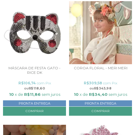
MÁSCARA DE FESTA GATO -
COROA FLORAL - MERI MERI
RICE DK
R$106,74
com
Pix
R$309,58
com
Pix
R$118,60
R$343,98
10
x de
R$11,86
sem juros
10
x de
R$34,40
sem juros
PRONTA ENTREGA
PRONTA ENTREGA