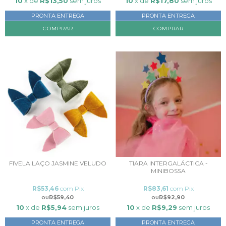
10
x de
R$13,50
sem juros
10
x de
R$17,80
sem juros
PRONTA ENTREGA
PRONTA ENTREGA
FIVELA LAÇO JASMINE VELUDO
TIARA INTERGALÁCTICA -
MINIBOSSA
R$53,46
com
Pix
R$83,61
com
Pix
R$59,40
R$92,90
10
x de
R$5,94
sem juros
10
x de
R$9,29
sem juros
PRONTA ENTREGA
PRONTA ENTREGA