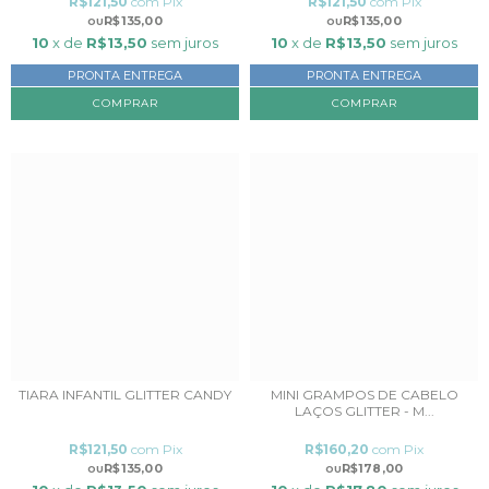
R$121,50
com
Pix
R$121,50
com
Pix
R$135,00
R$135,00
10
x de
R$13,50
sem juros
10
x de
R$13,50
sem juros
PRONTA ENTREGA
PRONTA ENTREGA
TIARA INFANTIL GLITTER CANDY
MINI GRAMPOS DE CABELO
LAÇOS GLITTER - M...
R$121,50
com
Pix
R$160,20
com
Pix
R$135,00
R$178,00