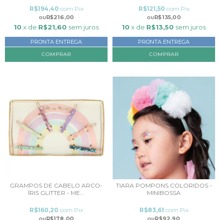
R$194,40
com
Pix
R$121,50
com
Pix
R$216,00
R$135,00
10
x de
R$21,60
sem juros
10
x de
R$13,50
sem juros
PRONTA ENTREGA
PRONTA ENTREGA
GRAMPOS DE CABELO ARCO-
TIARA POMPONS COLORIDOS -
ÍRIS GLITTER - ME...
MINIBOSSA
R$160,20
com
Pix
R$83,61
com
Pix
R$178,00
R$92,90