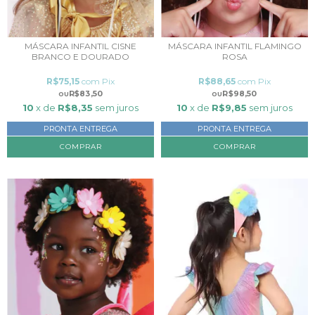
MÁSCARA INFANTIL CISNE
MÁSCARA INFANTIL FLAMINGO
BRANCO E DOURADO
ROSA
R$75,15
com
Pix
R$88,65
com
Pix
R$83,50
R$98,50
10
x de
R$8,35
sem juros
10
x de
R$9,85
sem juros
PRONTA ENTREGA
PRONTA ENTREGA