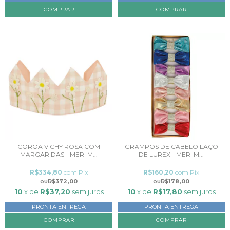
COMPRAR
COROA VICHY ROSA COM
GRAMPOS DE CABELO LAÇO
MARGARIDAS - MERI M...
DE LUREX - MERI M...
R$334,80
com
Pix
R$160,20
com
Pix
R$372,00
R$178,00
10
x de
R$37,20
sem juros
10
x de
R$17,80
sem juros
PRONTA ENTREGA
PRONTA ENTREGA