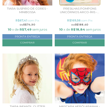
TIARA SUSPIRO DE CORES -
PRESILHAS POMPONS
MINIBOSSA
UNICÓRNIOS ARCO-ÍRIS -...
R$67,41
com
Pix
R$169,56
com
Pix
R$74,90
R$188,40
10
x de
R$7,49
sem juros
10
x de
R$18,84
sem juros
PRONTA ENTREGA
PRONTA ENTREGA
TIARA INFANTIL GLITTER
MÁSCARA HERÓI ARANHA -