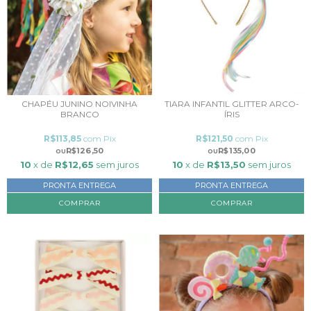
CHAPÉU JUNINO NOIVINHA
TIARA INFANTIL GLITTER ARCO-
BRANCO
ÍRIS
R$113,85
com
Pix
R$121,50
com
Pix
R$126,50
R$135,00
10
x de
R$12,65
sem juros
10
x de
R$13,50
sem juros
PRONTA ENTREGA
PRONTA ENTREGA