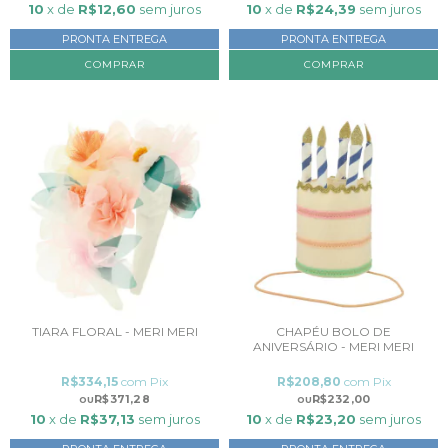
10
x de
R$12,60
sem juros
10
x de
R$24,39
sem juros
PRONTA ENTREGA
PRONTA ENTREGA
COMPRAR
TIARA FLORAL - MERI MERI
CHAPÉU BOLO DE
ANIVERSÁRIO - MERI MERI
R$334,15
com
Pix
R$208,80
com
Pix
R$371,28
R$232,00
10
x de
R$37,13
sem juros
10
x de
R$23,20
sem juros