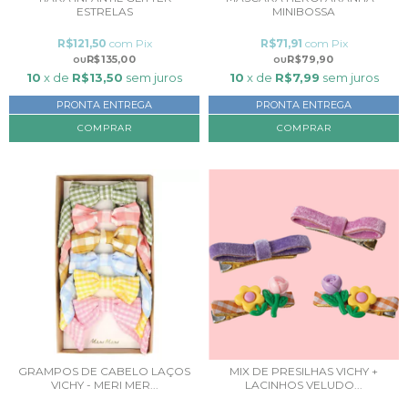
ESTRELAS
MINIBOSSA
R$121,50
com
Pix
R$71,91
com
Pix
R$135,00
R$79,90
10
x de
R$13,50
sem juros
10
x de
R$7,99
sem juros
PRONTA ENTREGA
PRONTA ENTREGA
GRAMPOS DE CABELO LAÇOS
MIX DE PRESILHAS VICHY +
VICHY - MERI MER...
LACINHOS VELUDO...