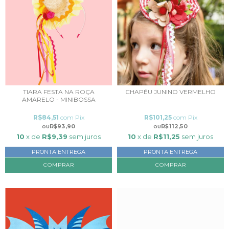
TIARA FESTA NA ROÇA
CHAPÉU JUNINO VERMELHO
AMARELO - MINIBOSSA
R$84,51
com
Pix
R$101,25
com
Pix
R$93,90
R$112,50
10
x de
R$9,39
sem juros
10
x de
R$11,25
sem juros
PRONTA ENTREGA
PRONTA ENTREGA