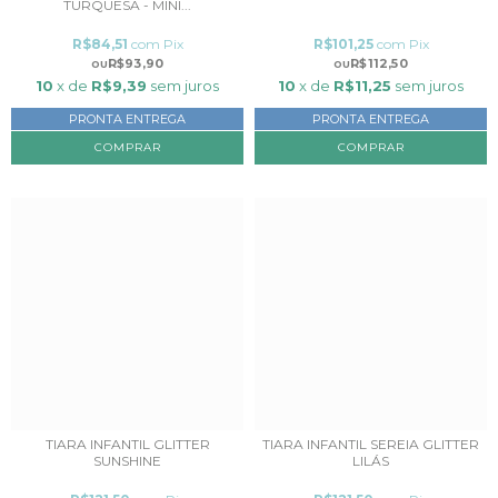
TURQUESA - MINI...
R$84,51
com
Pix
R$101,25
com
Pix
R$93,90
R$112,50
10
x de
R$9,39
sem juros
10
x de
R$11,25
sem juros
PRONTA ENTREGA
PRONTA ENTREGA
TIARA INFANTIL GLITTER
TIARA INFANTIL SEREIA GLITTER
SUNSHINE
LILÁS