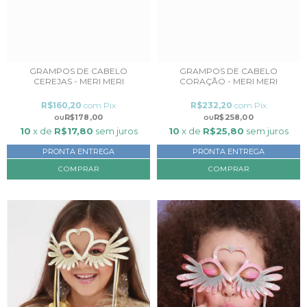
GRAMPOS DE CABELO
GRAMPOS DE CABELO
CEREJAS - MERI MERI
CORAÇÃO - MERI MERI
R$160,20
com
Pix
R$232,20
com
Pix
R$178,00
R$258,00
10
x de
R$17,80
sem juros
10
x de
R$25,80
sem juros
PRONTA ENTREGA
PRONTA ENTREGA