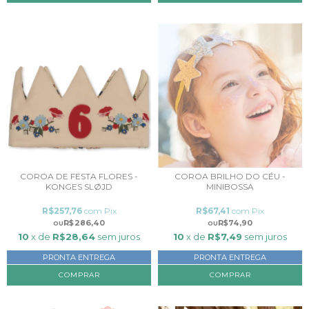
COROA DE FESTA FLORES -
COROA BRILHO DO CÉU -
KONGES SLØJD
MINIBOSSA
R$257,76
com
Pix
R$67,41
com
Pix
R$286,40
R$74,90
10
x de
R$28,64
sem juros
10
x de
R$7,49
sem juros
PRONTA ENTREGA
PRONTA ENTREGA