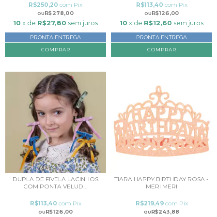
R$250,20
com
Pix
R$113,40
com
Pix
R$278,00
R$126,00
10
x de
R$27,80
sem juros
10
x de
R$12,60
sem juros
PRONTA ENTREGA
PRONTA ENTREGA
COMPRAR
DUPLA DE FIVELA LACINHOS
TIARA HAPPY BIRTHDAY ROSA -
COM PONTA VELUD...
MERI MERI
R$113,40
com
Pix
R$219,49
com
Pix
R$126,00
R$243,88