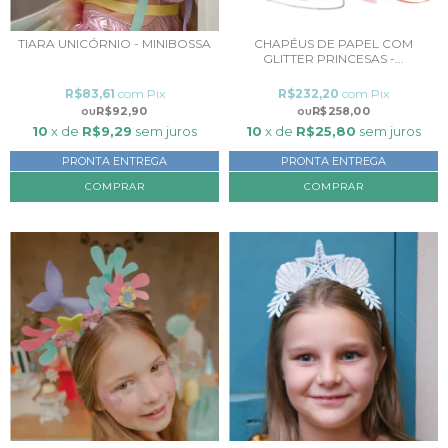
TIARA UNICÓRNIO - MINIBOSSA
CHAPÉUS DE PAPEL COM
GLITTER PRINCESAS -...
R$83,61
com
Pix
R$232,20
com
Pix
R$92,90
R$258,00
10
x de
R$9,29
sem juros
10
x de
R$25,80
sem juros
PRONTA ENTREGA
PRONTA ENTREGA