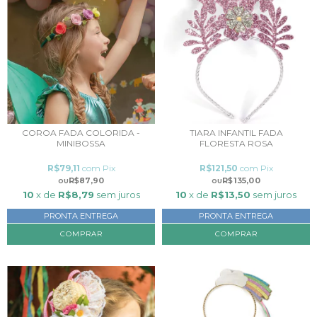
COROA FADA COLORIDA -
TIARA INFANTIL FADA
MINIBOSSA
FLORESTA ROSA
R$79,11
com
Pix
R$121,50
com
Pix
R$87,90
R$135,00
10
x de
R$8,79
sem juros
10
x de
R$13,50
sem juros
PRONTA ENTREGA
PRONTA ENTREGA