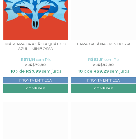
MÁSCARA DRAGÃO AQUÁTICO
TIARA GALÁXIA - MINIBOSSA
AZUL - MINIBOSSA
R$71,91
com
Pix
R$83,61
com
Pix
R$79,90
R$92,90
10
x de
R$7,99
sem juros
10
x de
R$9,29
sem juros
PRONTA ENTREGA
PRONTA ENTREGA