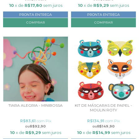
10
x de
R$17,80
sem juros
10
x de
R$9,29
sem juros
PRONTA ENTREGA
PRONTA ENTREGA
TIARA ALEGRIA - MINIBOSSA
KIT DE MÁSCARAS DE PAPEL -
MOULIN ROTY
R$83,61
com
Pix
R$134,91
com
Pix
R$92,90
R$149,90
10
x de
R$9,29
sem juros
10
x de
R$14,99
sem juros