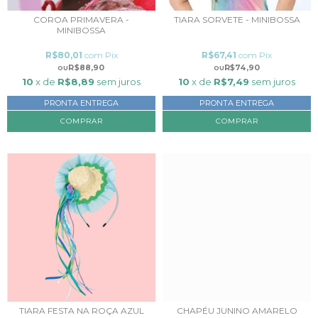
COROA PRIMAVERA -
TIARA SORVETE - MINIBOSSA
MINIBOSSA
R$80,01
com
Pix
R$67,41
com
Pix
R$88,90
R$74,90
10
x de
R$8,89
sem juros
10
x de
R$7,49
sem juros
PRONTA ENTREGA
PRONTA ENTREGA
TIARA FESTA NA ROÇA AZUL
CHAPÉU JUNINO AMARELO