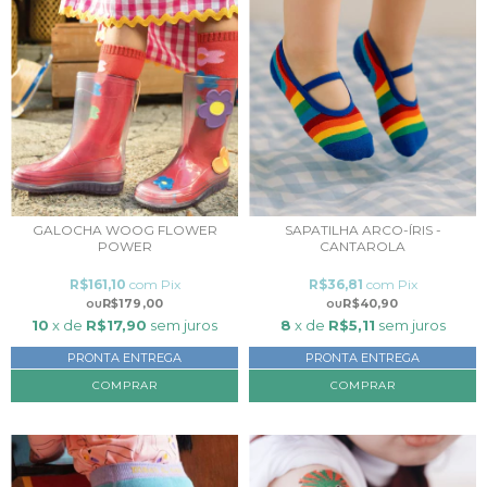
GALOCHA WOOG FLOWER
SAPATILHA ARCO-ÍRIS -
POWER
CANTAROLA
R$161,10
com
Pix
R$36,81
com
Pix
R$179,00
R$40,90
10
x de
R$17,90
sem juros
8
x de
R$5,11
sem juros
PRONTA ENTREGA
PRONTA ENTREGA
COMPRAR
COMPRAR