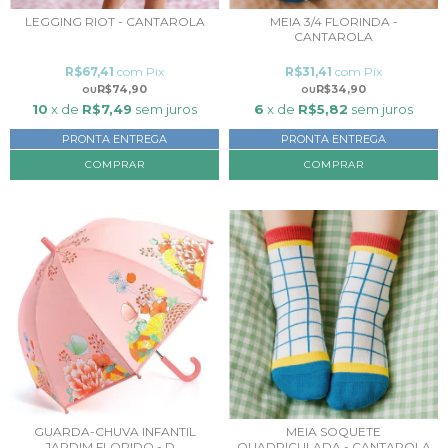
LEGGING RIOT - CANTAROLA
MEIA 3/4 FLORINDA -
CANTAROLA
R$67,41
com
Pix
R$31,41
com
Pix
R$74,90
R$34,90
10
x de
R$7,49
sem juros
6
x de
R$5,82
sem juros
PRONTA ENTREGA
PRONTA ENTREGA
COMPRAR
COMPRAR
GUARDA-CHUVA INFANTIL
MEIA SOQUETE
JARDIM FLORIDO - D...
QUADRICULADA - CANTAROLA