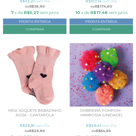
R$33,21
com
Pix
R$157,14
com
Pix
R$36,90
R$174,60
7
x de
R$5,27
sem juros
10
x de
R$17,46
sem juros
PRONTA ENTREGA
PRONTA ENTREGA
COMPRAR
MEIA SOQUETE BABADINHO
OMBREIRA POMPOM -
ROSA - CANTAROLA
MINIBOSSA (UNIDADE)
R$26,91
com
Pix
R$49,41
com
Pix
R$29,90
R$54,90