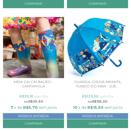
COMPRAR
COMPRAR
MEIA CAI CAI BALÃO -
GUARDA-CHUVA INFANTIL
CANTAROLA
FUNDO DO MAR - DJE...
R$35,91
com
Pix
R$139,50
com
Pix
R$39,90
R$155,00
7
x de
R$5,70
sem juros
10
x de
R$15,50
sem juros
PRONTA ENTREGA
PRONTA ENTREGA
COMPRAR