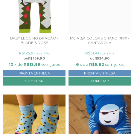
BABY LEGGING DRAGÃO -
MEIA 3/4 COLORS GRAND PRIX -
BLADE & ROSE
CANTAROLA
R$125,91
com
Pix
R$31,41
com
Pix
R$139,90
R$34,90
10
x de
R$13,99
sem juros
6
x de
R$5,82
sem juros
PRONTA ENTREGA
PRONTA ENTREGA
COMPRAR
COMPRAR