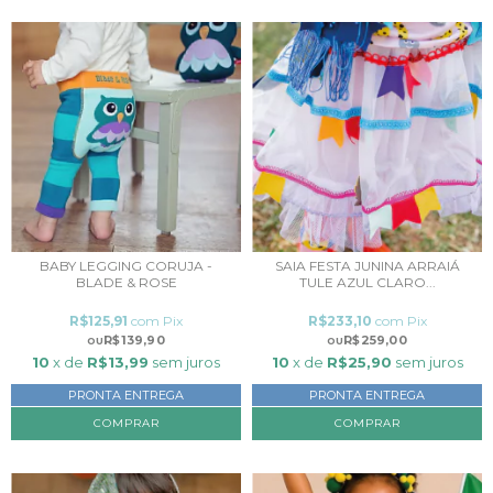
BABY LEGGING CORUJA -
SAIA FESTA JUNINA ARRAIÁ
BLADE & ROSE
TULE AZUL CLARO...
R$125,91
com
Pix
R$233,10
com
Pix
R$139,90
R$259,00
10
x de
R$13,99
sem juros
10
x de
R$25,90
sem juros
PRONTA ENTREGA
PRONTA ENTREGA
COMPRAR
COMPRAR