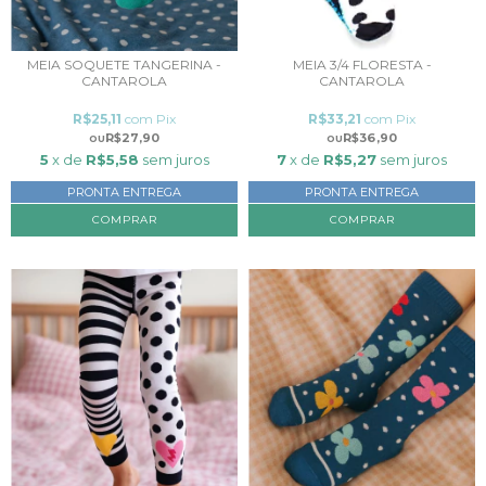
MEIA SOQUETE TANGERINA -
MEIA 3/4 FLORESTA -
CANTAROLA
CANTAROLA
R$25,11
com
Pix
R$33,21
com
Pix
R$27,90
R$36,90
5
x de
R$5,58
sem juros
7
x de
R$5,27
sem juros
PRONTA ENTREGA
PRONTA ENTREGA
COMPRAR
COMPRAR