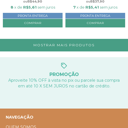
R$44,90
R$37,90
8
x de
R$5,61
sem juros
7
x de
R$5,41
sem juros
PRONTA ENTREGA
PRONTA ENTREGA
COMPRAR
COMPRAR
MOSTRAR MAIS PRODUTOS
PROMOÇÃO
Aproveite 10% OFF à vista no pix ou parcele sua compra
em até 10 X SEM JUROS no cartão de crédito.
NAVEGAÇÃO
QUEM SOMOS