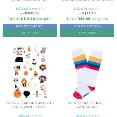
R$139,50
com
Pix
R$26,91
com
Pix
R$155,00
R$29,90
10
x de
R$15,50
sem juros
5
x de
R$5,98
sem juros
PRONTA ENTREGA
PRONTA ENTREGA
COMPRAR
TATTOO TEMPORÁRIA HAPPY
MEIA 3/4 OLD SCHOOL -
HALLOWEEN - FLOR...
CANTAROLA
R$15,21
com
Pix
R$31,41
com
Pix