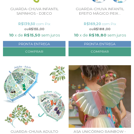
GUARDA-CHUVA INFANTIL
GUARDA-CHUVA INFANTIL
SAPINHOS - DJECO
EFEITO MÁGICO PEIX...
R$139,50
com
Pix
R$169,20
com
Pix
R$155,00
R$188,00
10
x de
R$15,50
sem juros
10
x de
R$18,80
sem juros
PRONTA ENTREGA
PRONTA ENTREGA
GUARDA-CHUVA ADULTO
ASA UNICÓRNIO RAINBOW -