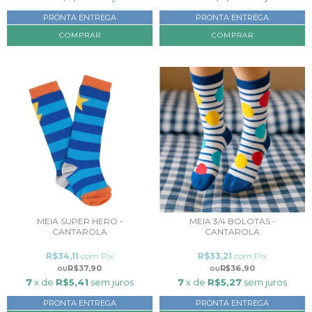
PRONTA ENTREGA
PRONTA ENTREGA
COMPRAR
COMPRAR
MEIA SUPER HERO -
MEIA 3/4 BOLOTAS -
CANTAROLA
CANTAROLA
R$34,11
com
Pix
R$33,21
com
Pix
R$37,90
R$36,90
7
x de
R$5,41
sem juros
7
x de
R$5,27
sem juros
PRONTA ENTREGA
PRONTA ENTREGA