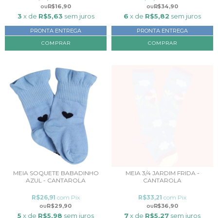
R$16,90
R$34,90
3
x de
R$5,63
sem juros
6
x de
R$5,82
sem juros
PRONTA ENTREGA
PRONTA ENTREGA
COMPRAR
MEIA SOQUETE BABADINHO
MEIA 3/4 JARDIM FRIDA -
AZUL - CANTAROLA
CANTAROLA
R$26,91
com
Pix
R$33,21
com
Pix
R$29,90
R$36,90
5
x de
R$5,98
sem juros
7
x de
R$5,27
sem juros