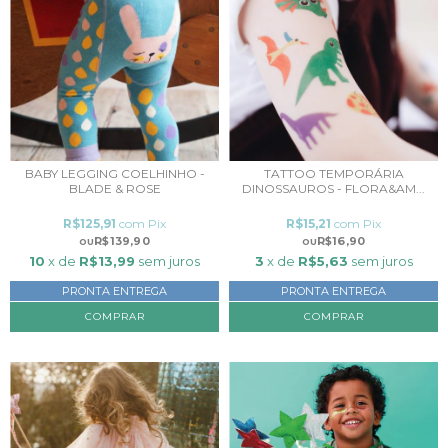
BABY LEGGING COELHINHO -
TATTOO TEMPORÁRIA
BLADE & ROSE
DINOSSAUROS - FLORA&AM...
R$125,91
com
Pix
R$15,21
com
Pix
R$139,90
R$16,90
10
x de
R$13,99
sem juros
3
x de
R$5,63
sem juros
PRONTA ENTREGA
PRONTA ENTREGA
COMPRAR