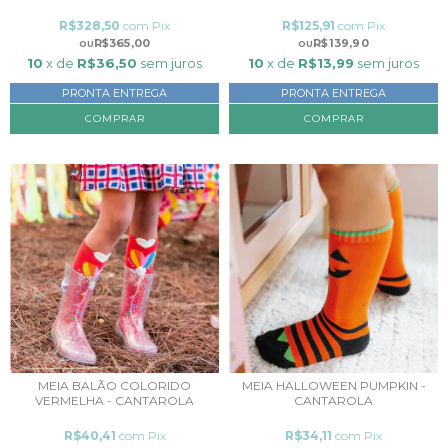
R$328,50
com
Pix
R$125,91
com
Pix
R$365,00
R$139,90
10
x de
R$36,50
sem juros
10
x de
R$13,99
sem juros
PRONTA ENTREGA
PRONTA ENTREGA
COMPRAR
MEIA BALÃO COLORIDO
MEIA HALLOWEEN PUMPKIN -
VERMELHA - CANTAROLA
CANTAROLA
R$40,41
com
Pix
R$34,11
com
Pix