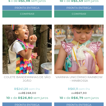
5
x de
R$5,98
sem juros
10
x de
R$5,49
sem juros
PRONTA ENTREGA
PRONTA ENTREGA
COMPRAR
COMPRAR
COLETE BANDEIRINHAS DE SÃO
VARINHA UNICÓRNIO RAINBOW
JOÃO
- MINIBOSSA
R$241,20
com
Pix
R$61,11
com
Pix
R$268,00
R$67,90
10
x de
R$26,80
sem juros
10
x de
R$6,79
sem juros
PRONTA ENTREGA
PRONTA ENTREGA