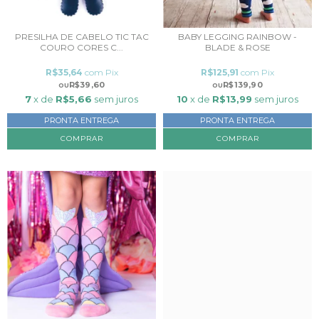
PRESILHA DE CABELO TIC TAC
BABY LEGGING RAINBOW -
COURO CORES C...
BLADE & ROSE
R$35,64
com
Pix
R$125,91
com
Pix
R$39,60
R$139,90
7
x de
R$5,66
sem juros
10
x de
R$13,99
sem juros
PRONTA ENTREGA
PRONTA ENTREGA
COMPRAR
COMPRAR