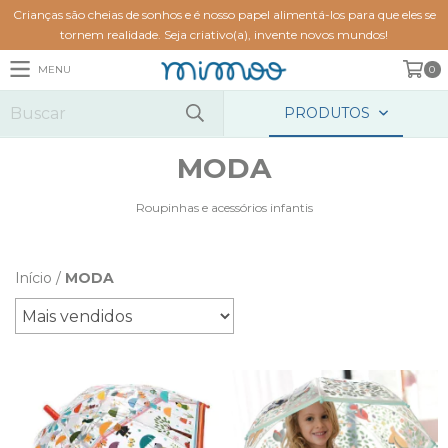
Crianças são cheias de sonhos e é nosso papel alimentá-los para que eles se
tornem realidade. Seja criativo(a), invente novos mundos!
MENU
0
PRODUTOS
MODA
Roupinhas e acessórios infantis
Início
/
MODA