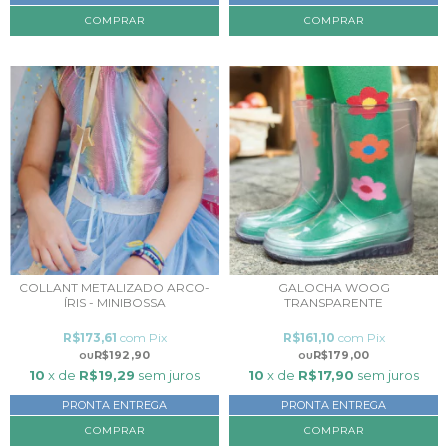
COMPRAR
COLLANT METALIZADO ARCO-
GALOCHA WOOG
ÍRIS - MINIBOSSA
TRANSPARENTE
R$173,61
com
Pix
R$161,10
com
Pix
R$192,90
R$179,00
10
x de
R$19,29
sem juros
10
x de
R$17,90
sem juros
PRONTA ENTREGA
PRONTA ENTREGA
COMPRAR
COMPRAR