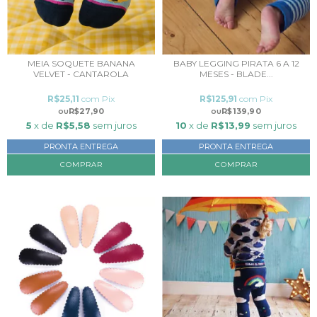
MEIA SOQUETE BANANA
BABY LEGGING PIRATA 6 A 12
VELVET - CANTAROLA
MESES - BLADE...
R$25,11
com
Pix
R$125,91
com
Pix
R$27,90
R$139,90
5
x de
R$5,58
sem juros
10
x de
R$13,99
sem juros
PRONTA ENTREGA
PRONTA ENTREGA
COMPRAR