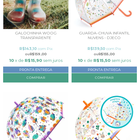
GALOCHINHA WOOG
GUARDA-CHUVA INFANTIL
TRANSPARENTE
NUVENS - DJECO
R$143,10
com
Pix
R$139,50
com
Pix
R$159,00
R$155,00
10
x de
R$15,90
sem juros
10
x de
R$15,50
sem juros
PRONTA ENTREGA
PRONTA ENTREGA
COMPRAR