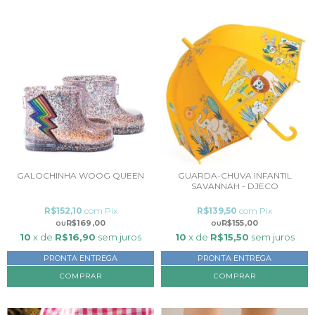
GALOCHINHA WOOG QUEEN
GUARDA-CHUVA INFANTIL
SAVANNAH - DJECO
R$152,10
com
Pix
R$139,50
com
Pix
R$169,00
R$155,00
10
x de
R$16,90
sem juros
10
x de
R$15,50
sem juros
PRONTA ENTREGA
PRONTA ENTREGA
COMPRAR