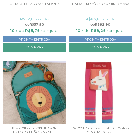
MEIA SEREIA - CANTAROLA
TIARA UNICÓRNIO - MINIBOSSA
R$52,11
com
Pix
R$83,61
com
Pix
R$57,90
R$92,90
10
x de
R$5,79
sem juros
10
x de
R$9,29
sem juros
PRONTA ENTREGA
PRONTA ENTREGA
COMPRAR
MOCHILA INFANTIL COM
BABY LEGGING FLUFFY LHAMA
ESTOJO LEÃO SAFARI...
0 A 6 MESES -...