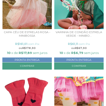
CAPA CÉU DE ESTRELAS ROSA -
VARINHA DE CONDÃO ESTRELA
MINIBOSSA
VERDE - MINIBO...
R$161,01
com
Pix
R$61,11
com
Pix
R$178,90
R$67,90
10
x de
R$17,89
sem juros
10
x de
R$6,79
sem juros
PRONTA ENTREGA
PRONTA ENTREGA
COMPRAR