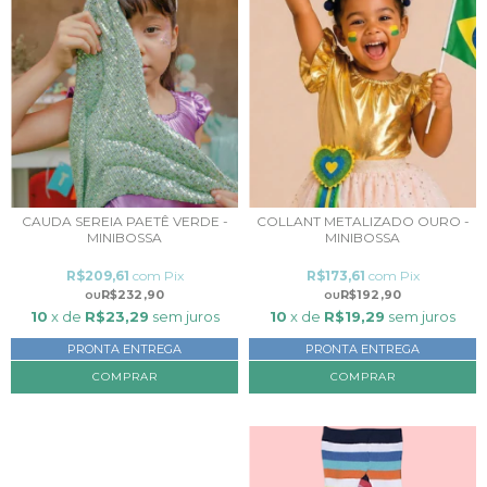
CAUDA SEREIA PAETÊ VERDE -
COLLANT METALIZADO OURO -
MINIBOSSA
MINIBOSSA
R$209,61
com
Pix
R$173,61
com
Pix
R$232,90
R$192,90
10
x de
R$23,29
sem juros
10
x de
R$19,29
sem juros
PRONTA ENTREGA
PRONTA ENTREGA
COMPRAR
COMPRAR