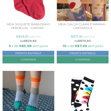
MEIA SOQUETE BABADINHO
MEIA-CALÇA CLARA E MARIAH -
VERMELHA - CANTAR...
CANTAROLA
R$26,91
com
Pix
R$71,91
com
Pix
R$29,90
R$79,90
5
x de
R$5,98
sem juros
10
x de
R$7,99
sem juros
PRONTA ENTREGA
PRONTA ENTREGA
COMPRAR
COMPRAR