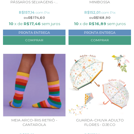
PÁSSAROS SELVAGENS -...
MINIBOSSA
R$157,14
com
Pix
R$152,01
com
Pix
R$174,60
R$168,90
10
x de
R$17,46
sem juros
10
x de
R$16,89
sem juros
PRONTA ENTREGA
PRONTA ENTREGA
MEIA ARCO-ÍRIS RETRÔ -
GUARDA-CHUVA ADULTO
CANTAROLA
FLORES - DJECO