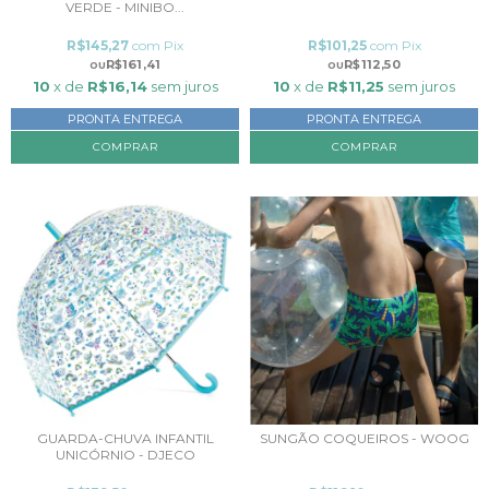
VERDE - MINIBO...
R$145,27
com
Pix
R$101,25
com
Pix
R$161,41
R$112,50
10
x de
R$16,14
sem juros
10
x de
R$11,25
sem juros
PRONTA ENTREGA
PRONTA ENTREGA
COMPRAR
GUARDA-CHUVA INFANTIL
SUNGÃO COQUEIROS - WOOG
UNICÓRNIO - DJECO