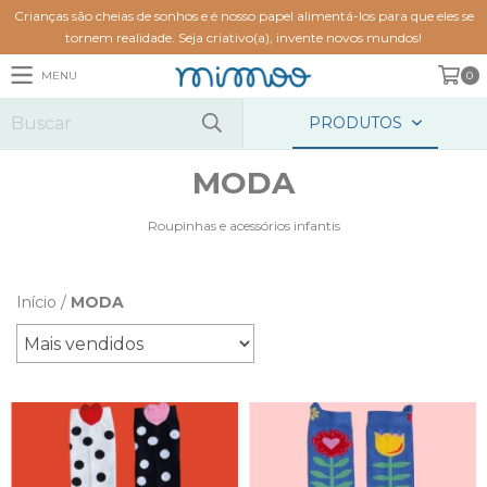
Crianças são cheias de sonhos e é nosso papel alimentá-los para que eles se
tornem realidade. Seja criativo(a), invente novos mundos!
MENU
0
PRODUTOS
MODA
Roupinhas e acessórios infantis
Início
/
MODA