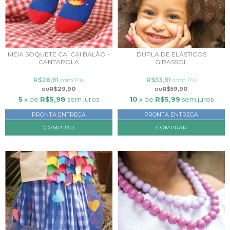
MEIA SOQUETE CAI CAI BALÃO -
DUPLA DE ELÁSTICOS
CANTAROLA
GIRASSOL
R$26,91
com
Pix
R$53,91
com
Pix
R$29,90
R$59,90
5
x de
R$5,98
sem juros
10
x de
R$5,99
sem juros
PRONTA ENTREGA
PRONTA ENTREGA
COMPRAR