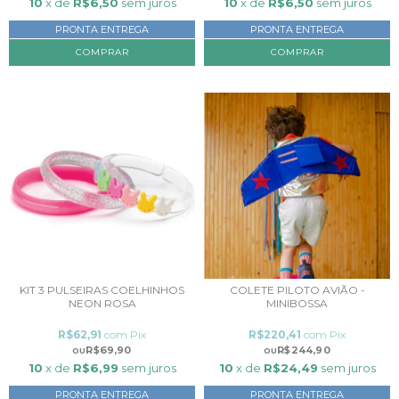
10
x de
R$6,50
sem juros
10
x de
R$6,50
sem juros
PRONTA ENTREGA
PRONTA ENTREGA
KIT 3 PULSEIRAS COELHINHOS
COLETE PILOTO AVIÃO -
NEON ROSA
MINIBOSSA
R$62,91
com
Pix
R$220,41
com
Pix
R$69,90
R$244,90
10
x de
R$6,99
sem juros
10
x de
R$24,49
sem juros
PRONTA ENTREGA
PRONTA ENTREGA