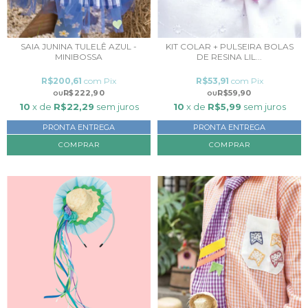
SAIA JUNINA TULELÊ AZUL -
KIT COLAR + PULSEIRA BOLAS
MINIBOSSA
DE RESINA LIL...
R$200,61
com
Pix
R$53,91
com
Pix
R$222,90
R$59,90
10
x de
R$22,29
sem juros
10
x de
R$5,99
sem juros
PRONTA ENTREGA
PRONTA ENTREGA
COMPRAR