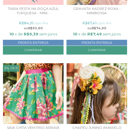
TIARA FESTA NA ROÇA AZUL
GRAVATA XADREZ ROXA -
TURQUESA - MINI...
MINIBOSSA
R$84,51
com
Pix
R$67,41
com
Pix
R$93,90
R$74,90
10
x de
R$9,39
sem juros
10
x de
R$7,49
sem juros
PRONTA ENTREGA
PRONTA ENTREGA
5
%
OFF
SAIA CHITA VEM PRO ARRAIÁ
CHAPÉU JUNINO AMARELO