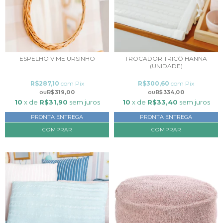
ESPELHO VIME URSINHO
TROCADOR TRICÔ HANNA
(UNIDADE)
R$287,10
com
Pix
R$300,60
com
Pix
R$319,00
R$334,00
10
x de
R$31,90
sem juros
10
x de
R$33,40
sem juros
PRONTA ENTREGA
PRONTA ENTREGA
COMPRAR