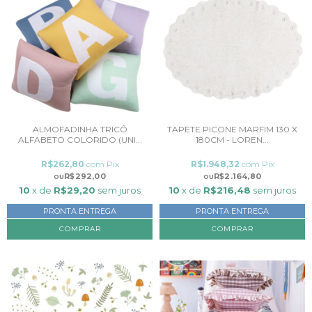
ALMOFADINHA TRICÔ
TAPETE PICONE MARFIM 130 X
ALFABETO COLORIDO (UNI...
180CM - LOREN...
R$262,80
com
Pix
R$1.948,32
com
Pix
R$292,00
R$2.164,80
10
x de
R$29,20
sem juros
10
x de
R$216,48
sem juros
PRONTA ENTREGA
PRONTA ENTREGA
COMPRAR