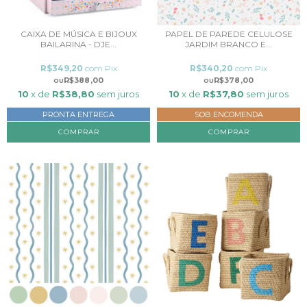
CAIXA DE MÚSICA E BIJOUX
PAPEL DE PAREDE CELULOSE
BAILARINA - DJE...
JARDIM BRANCO E...
R$349,20
com
Pix
R$340,20
com
Pix
R$388,00
R$378,00
10
x de
R$38,80
sem juros
10
x de
R$37,80
sem juros
PRONTA ENTREGA
SOB ENCOMENDA
COMPRAR