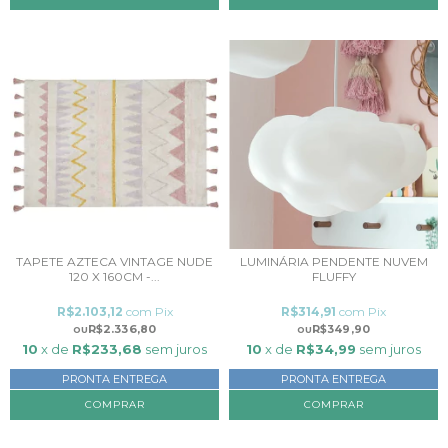
TAPETE AZTECA VINTAGE NUDE
LUMINÁRIA PENDENTE NUVEM
120 X 160CM -...
FLUFFY
R$2.103,12
com
Pix
R$314,91
com
Pix
R$2.336,80
R$349,90
10
x de
R$233,68
sem juros
10
x de
R$34,99
sem juros
PRONTA ENTREGA
PRONTA ENTREGA