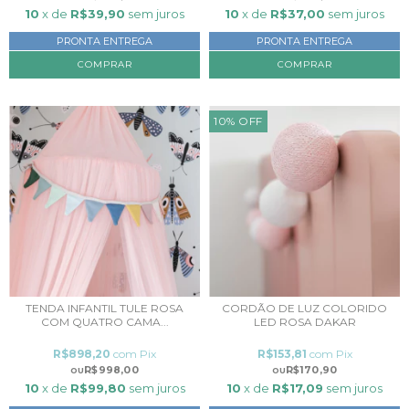
10
x de
R$39,90
sem juros
10
x de
R$37,00
sem juros
PRONTA ENTREGA
PRONTA ENTREGA
COMPRAR
COMPRAR
10
%
OFF
TENDA INFANTIL TULE ROSA
CORDÃO DE LUZ COLORIDO
COM QUATRO CAMA...
LED ROSA DAKAR
R$898,20
com
Pix
R$153,81
com
Pix
R$998,00
R$170,90
10
x de
R$99,80
sem juros
10
x de
R$17,09
sem juros