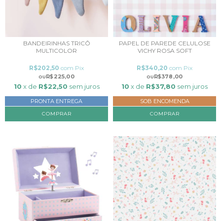
BANDEIRINHAS TRICÔ
PAPEL DE PAREDE CELULOSE
MULTICOLOR
VICHY ROSA SOFT
R$202,50
com
Pix
R$340,20
com
Pix
R$225,00
R$378,00
10
x de
R$22,50
sem juros
10
x de
R$37,80
sem juros
PRONTA ENTREGA
SOB ENCOMENDA
COMPRAR