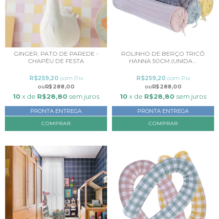
GINGER, PATO DE PAREDE -
ROLINHO DE BERÇO TRICÔ
CHAPÉU DE FESTA
HANNA 50CM (UNIDA...
R$259,20
com
Pix
R$259,20
com
Pix
R$288,00
R$288,00
10
x de
R$28,80
sem juros
10
x de
R$28,80
sem juros
PRONTA ENTREGA
PRONTA ENTREGA
COMPRAR