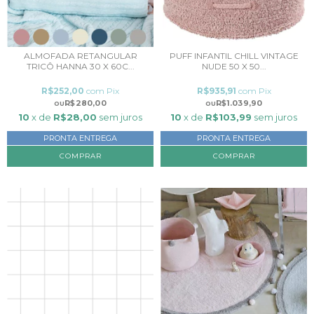
ALMOFADA RETANGULAR
PUFF INFANTIL CHILL VINTAGE
TRICÔ HANNA 30 X 60C...
NUDE 50 X 50...
R$252,00
com
Pix
R$935,91
com
Pix
R$280,00
R$1.039,90
10
x de
R$28,00
sem juros
10
x de
R$103,99
sem juros
PRONTA ENTREGA
PRONTA ENTREGA
COMPRAR