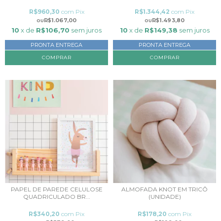
R$960,30
com
Pix
R$1.344,42
com
Pix
R$1.067,00
R$1.493,80
10
x de
R$106,70
sem juros
10
x de
R$149,38
sem juros
PRONTA ENTREGA
PRONTA ENTREGA
COMPRAR
PAPEL DE PAREDE CELULOSE
ALMOFADA KNOT EM TRICÔ
QUADRICULADO BR...
(UNIDADE)
R$340,20
com
Pix
R$178,20
com
Pix