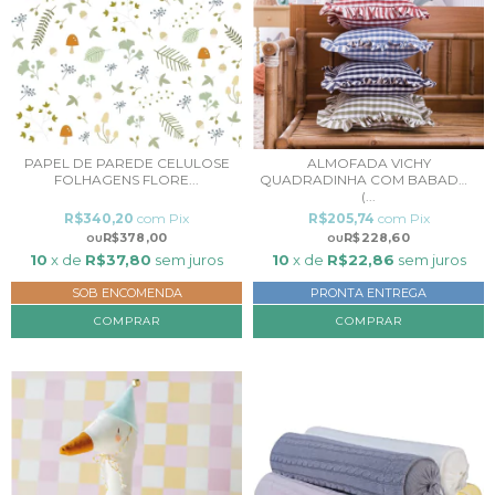
PAPEL DE PAREDE CELULOSE
ALMOFADA VICHY
FOLHAGENS FLORE...
QUADRADINHA COM BABADOS
(...
R$340,20
com
Pix
R$205,74
com
Pix
R$378,00
R$228,60
10
x de
R$37,80
sem juros
10
x de
R$22,86
sem juros
SOB ENCOMENDA
PRONTA ENTREGA
COMPRAR
COMPRAR