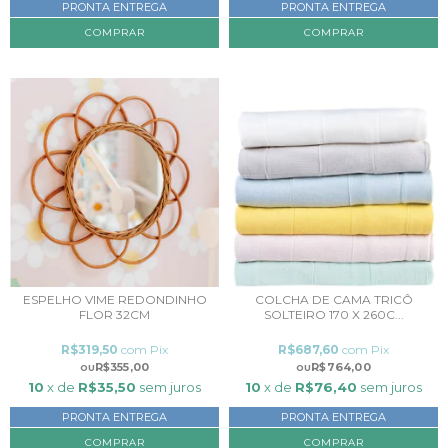
PRONTA ENTREGA
PRONTA ENTREGA
COMPRAR
ESPELHO VIME REDONDINHO
COLCHA DE CAMA TRICÔ
FLOR 32CM
SOLTEIRO 170 X 260C...
R$319,50
com
Pix
R$687,60
com
Pix
R$355,00
R$764,00
10
x de
R$35,50
sem juros
10
x de
R$76,40
sem juros
PRONTA ENTREGA
PRONTA ENTREGA
COMPRAR