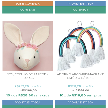
SOB ENCOMENDA
PRONTA ENTREGA
COMPRAR
JOY, COELHO DE PAREDE -
ADORNO ARCO-ÍRIS MACRAMÊ
FLORES
ESTÚDIO LIÁ (UN...
R$259,20
com
Pix
R$151,20
com
Pix
R$288,00
R$168,00
10
x de
R$28,80
sem juros
10
x de
R$16,80
sem juros
PRONTA ENTREGA
PRONTA ENTREGA