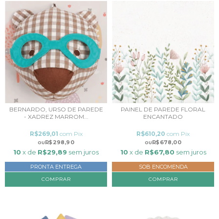
BERNARDO, URSO DE PAREDE
PAINEL DE PAREDE FLORAL
- XADREZ MARROM...
ENCANTADO
R$269,01
com
Pix
R$610,20
com
Pix
R$298,90
R$678,00
10
x de
R$29,89
sem juros
10
x de
R$67,80
sem juros
PRONTA ENTREGA
SOB ENCOMENDA
COMPRAR
COMPRAR