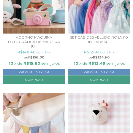
ADORNO MÁQUINA
SET CABIDES VELUDO ROSA (10
FOTOGRÁFICA DE MADEIRA
UNIDADES) -...
(U...
R$140,40
com
Pix
R$121,41
com
Pix
R$156,00
R$134,90
10
x de
R$15,60
sem juros
10
x de
R$13,49
sem juros
PRONTA ENTREGA
PRONTA ENTREGA
COMPRAR