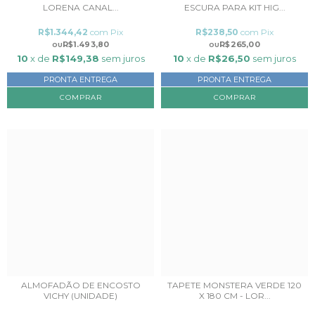
LORENA CANAL...
ESCURA PARA KIT HIG...
R$1.344,42
com
Pix
R$238,50
com
Pix
R$1.493,80
R$265,00
10
x de
R$149,38
sem juros
10
x de
R$26,50
sem juros
PRONTA ENTREGA
PRONTA ENTREGA
ALMOFADÃO DE ENCOSTO
TAPETE MONSTERA VERDE 120
VICHY (UNIDADE)
X 180 CM - LOR...