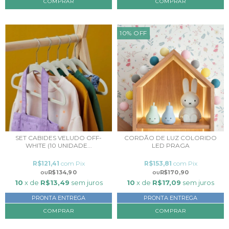
COMPRAR
COMPRAR
10
%
OFF
SET CABIDES VELUDO OFF-
CORDÃO DE LUZ COLORIDO
WHITE (10 UNIDADE...
LED PRAGA
R$121,41
com
Pix
R$153,81
com
Pix
R$134,90
R$170,90
10
x de
R$13,49
sem juros
10
x de
R$17,09
sem juros
PRONTA ENTREGA
PRONTA ENTREGA
COMPRAR