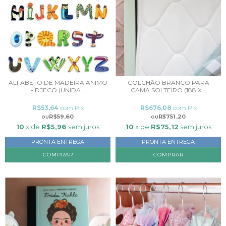
ALFABETO DE MADEIRA ANIMO
COLCHÃO BRANCO PARA
- DJECO (UNIDA...
CAMA SOLTEIRO (188 X...
R$53,64
com
Pix
R$676,08
com
Pix
R$59,60
R$751,20
10
x de
R$5,96
sem juros
10
x de
R$75,12
sem juros
PRONTA ENTREGA
PRONTA ENTREGA
COMPRAR
COMPRAR