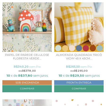
PAPEL DE PAREDE CELULOSE
ALMOFADA QUADRADA TRICÔ
FLORESTA VERDE...
VICHY 45 X 45CM...
R$340,20
com
Pix
R$265,50
com
Pix
R$378,00
R$295,00
10
x de
R$37,80
sem juros
10
x de
R$29,50
sem juros
SOB ENCOMENDA
PRONTA ENTREGA
COMPRAR
COMPRAR