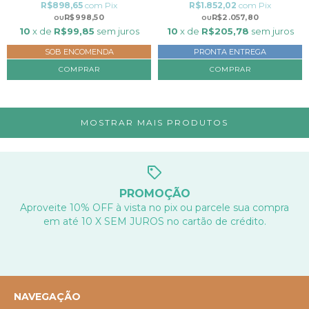
R$898,65
com
Pix
R$1.852,02
com
Pix
R$998,50
R$2.057,80
10
x de
R$99,85
sem juros
10
x de
R$205,78
sem juros
SOB ENCOMENDA
PRONTA ENTREGA
COMPRAR
MOSTRAR MAIS PRODUTOS
PROMOÇÃO
Aproveite 10% OFF à vista no pix ou parcele sua compra
em até 10 X SEM JUROS no cartão de crédito.
NAVEGAÇÃO