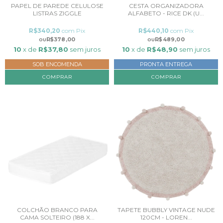
PAPEL DE PAREDE CELULOSE
CESTA ORGANIZADORA
LISTRAS ZIGGLE
ALFABETO - RICE DK (U...
R$340,20
com
Pix
R$440,10
com
Pix
R$378,00
R$489,00
10
x de
R$37,80
sem juros
10
x de
R$48,90
sem juros
SOB ENCOMENDA
PRONTA ENTREGA
COMPRAR
COMPRAR
COLCHÃO BRANCO PARA
TAPETE BUBBLY VINTAGE NUDE
CAMA SOLTEIRO (188 X...
120CM - LOREN...