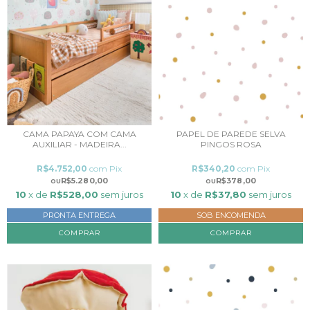
CAMA PAPAYA COM CAMA
PAPEL DE PAREDE SELVA
AUXILIAR - MADEIRA...
PINGOS ROSA
R$4.752,00
com
Pix
R$340,20
com
Pix
R$5.280,00
R$378,00
10
x de
R$528,00
sem juros
10
x de
R$37,80
sem juros
PRONTA ENTREGA
SOB ENCOMENDA
COMPRAR
COMPRAR