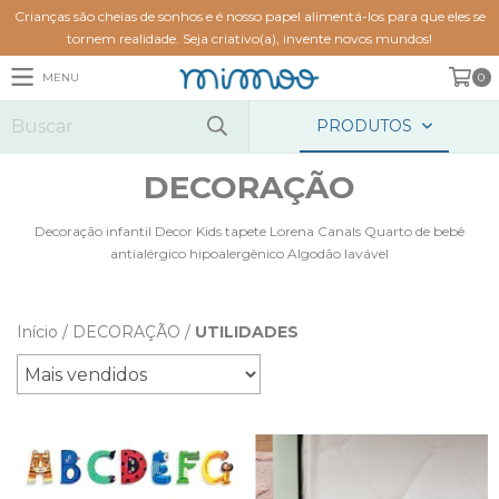
Crianças são cheias de sonhos e é nosso papel alimentá-los para que eles se
tornem realidade. Seja criativo(a), invente novos mundos!
MENU
0
PRODUTOS
DECORAÇÃO
Decoração infantil Decor Kids tapete Lorena Canals Quarto de bebê
antialérgico hipoalergênico Algodão lavável
Início
/
DECORAÇÃO
/
UTILIDADES