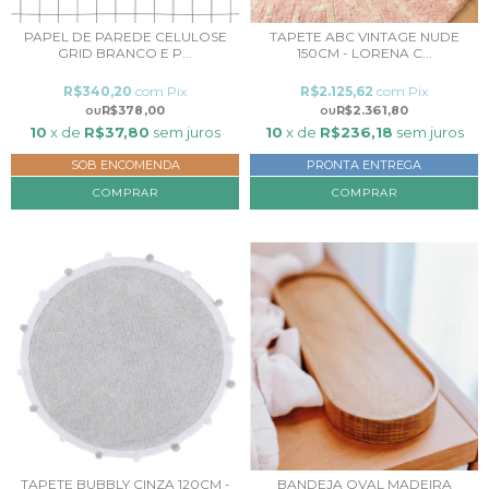
PAPEL DE PAREDE CELULOSE
TAPETE ABC VINTAGE NUDE
GRID BRANCO E P...
150CM - LORENA C...
R$340,20
com
Pix
R$2.125,62
com
Pix
R$378,00
R$2.361,80
10
x de
R$37,80
sem juros
10
x de
R$236,18
sem juros
SOB ENCOMENDA
PRONTA ENTREGA
COMPRAR
TAPETE BUBBLY CINZA 120CM -
BANDEJA OVAL MADEIRA