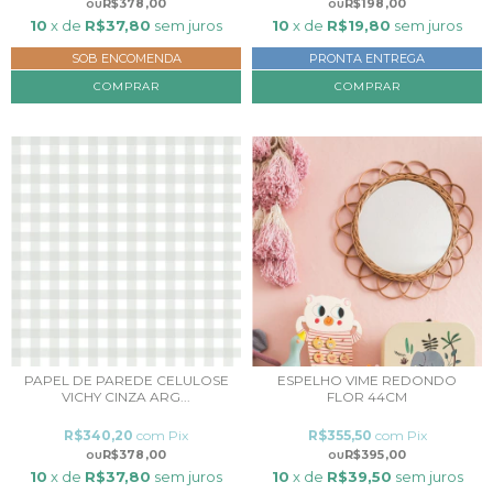
R$378,00
R$198,00
10
x de
R$37,80
sem juros
10
x de
R$19,80
sem juros
SOB ENCOMENDA
PRONTA ENTREGA
COMPRAR
COMPRAR
PAPEL DE PAREDE CELULOSE
ESPELHO VIME REDONDO
VICHY CINZA ARG...
FLOR 44CM
R$340,20
com
Pix
R$355,50
com
Pix
R$378,00
R$395,00
10
x de
R$37,80
sem juros
10
x de
R$39,50
sem juros