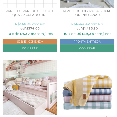
PAPEL DE PAREDE CELULOSE
TAPETE BUBBLY ROSA 120CM -
QUADRICULADO BR...
LORENA CANALS
R$340,20
com
Pix
R$1.344,42
com
Pix
R$378,00
R$1.493,80
10
x de
R$37,80
sem juros
10
x de
R$149,38
sem juros
SOB ENCOMENDA
PRONTA ENTREGA
COMPRAR