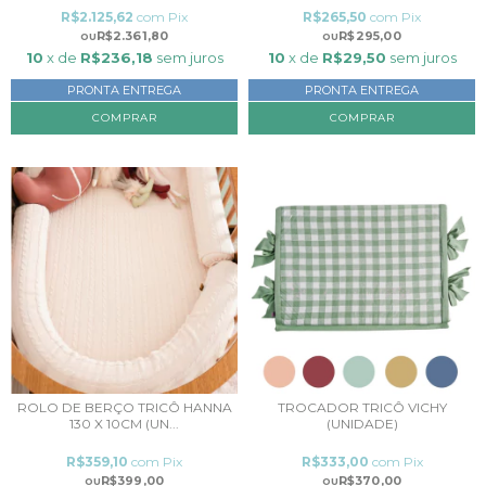
R$2.125,62
com
Pix
R$265,50
com
Pix
R$2.361,80
R$295,00
10
x de
R$236,18
sem juros
10
x de
R$29,50
sem juros
PRONTA ENTREGA
PRONTA ENTREGA
COMPRAR
ROLO DE BERÇO TRICÔ HANNA
TROCADOR TRICÔ VICHY
130 X 10CM (UN...
(UNIDADE)
R$359,10
com
Pix
R$333,00
com
Pix
R$399,00
R$370,00