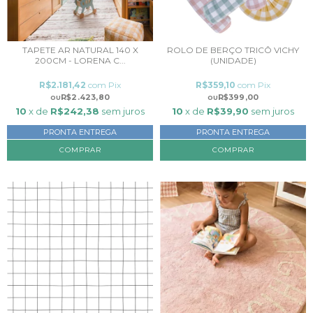
TAPETE AR NATURAL 140 X
ROLO DE BERÇO TRICÔ VICHY
200CM - LORENA C...
(UNIDADE)
R$2.181,42
com
Pix
R$359,10
com
Pix
R$2.423,80
R$399,00
10
x de
R$242,38
sem juros
10
x de
R$39,90
sem juros
PRONTA ENTREGA
PRONTA ENTREGA
COMPRAR