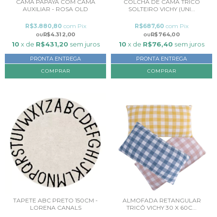
CAMA PAPAYA COM CAMA
COLCHA DE CAMA TRICÔ
AUXILIAR - ROSA OLD
SOLTEIRO VICHY (UNI...
R$3.880,80
com
Pix
R$687,60
com
Pix
R$4.312,00
R$764,00
10
x de
R$431,20
sem juros
10
x de
R$76,40
sem juros
PRONTA ENTREGA
PRONTA ENTREGA
COMPRAR
COMPRAR
TAPETE ABC PRETO 150CM -
ALMOFADA RETANGULAR
LORENA CANALS
TRICÔ VICHY 30 X 60C...