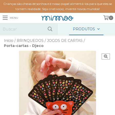
Crianças são cheias de sonhos e é nosso papel alimentá-los para que eles se
tornem realidade. Seja criativo(a), invente novos mundos!
MENU
0
PRODUTOS
Início
/
BRINQUEDOS
/
JOGOS DE CARTAS
/
Porta-cartas - Djeco