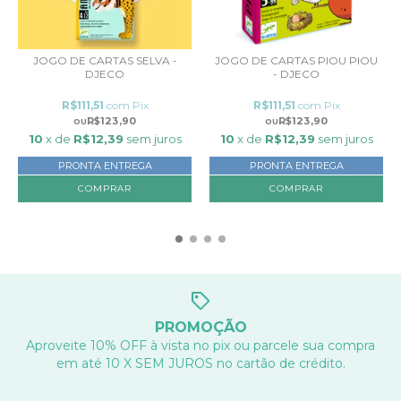
JOGO DE CARTAS SELVA -
JOGO DE CARTAS PIOU PIOU
DJECO
- DJECO
R$111,51
com
Pix
R$111,51
com
Pix
R$123,90
R$123,90
10
x de
R$12,39
sem juros
10
x de
R$12,39
sem juros
PRONTA ENTREGA
PRONTA ENTREGA
PROMOÇÃO
Aproveite 10% OFF à vista no pix ou parcele sua compra
em até 10 X SEM JUROS no cartão de crédito.