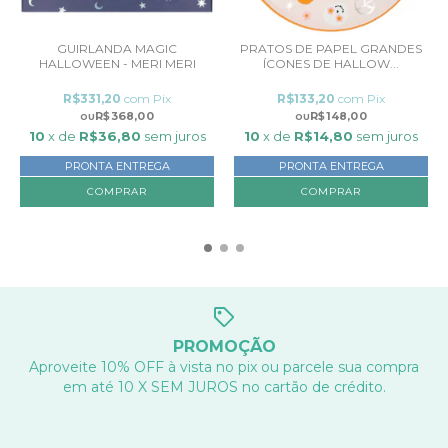
GUIRLANDA MAGIC
PRATOS DE PAPEL GRANDES
HALLOWEEN - MERI MERI
ÍCONES DE HALLOW...
R$331,20
com
Pix
R$133,20
com
Pix
R$368,00
R$148,00
10
x de
R$36,80
sem juros
10
x de
R$14,80
sem juros
PRONTA ENTREGA
PRONTA ENTREGA
PROMOÇÃO
Aproveite 10% OFF à vista no pix ou parcele sua compra
em até 10 X SEM JUROS no cartão de crédito.