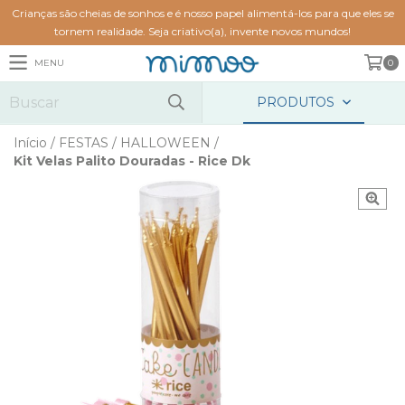
Crianças são cheias de sonhos e é nosso papel alimentá-los para que eles se
tornem realidade. Seja criativo(a), invente novos mundos!
MENU
0
PRODUTOS
Início
/
FESTAS
/
HALLOWEEN
/
Kit Velas Palito Douradas - Rice Dk