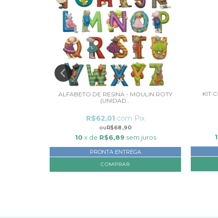
KIT 
PLAN TOYS
ALFABETO DE RESINA - MOULIN ROTY
(UNIDAD...
ix
R$62,01
com
Pix
R$68,90
juros
10
x de
R$6,89
sem juros
PRONTA ENTREGA
COMPRAR