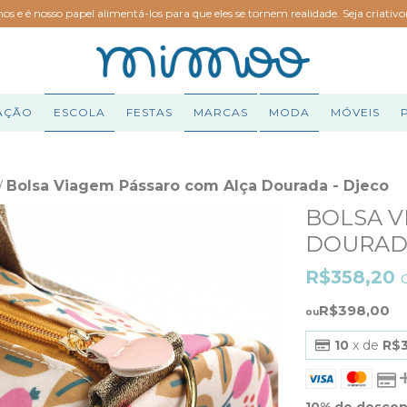
hos e é nosso papel alimentá-los para que eles se tornem realidade. Seja criativ
AÇÃO
ESCOLA
FESTAS
MARCAS
MODA
MÓVEIS
Bolsa Viagem Pássaro com Alça Dourada - Djeco
/
BOLSA V
DOURADA
R$358,20
R$398,00
10
x de
R$
10% de desco