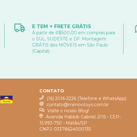
E TEM + FRETE GRÁTIS
À partir de R$500,00 em compras para
o SUL, SUDESTE e DF. Montagem
GRÁTIS dos MÓVEIS em São Paulo
(Capital).
CONTATO
(16) 2016-2226 (Telefone e WhatsApp)
contato@mimootoys.com.br
Visite o nosso Blog!
Avenida Habbib Gabriel, 2115 - CEP.:
15.993-750 - Matão/SP
CNPJ: 03378624000135