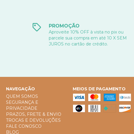
PROMOÇÃO
Aproveite 10% OFF à vista no pix ou
parcele sua compra em até 10 X SEM
JUROS no cartão de crédito.
NAVEGAÇÃO
MEIOS DE PAGAMENTO
QUEM SOMOS
SEGURANÇA E
PRIVACIDADE
PRAZOS, FRETE & ENVIO
TROCAS E DEVOLUÇÕES
FALE CONOSCO
BLOG