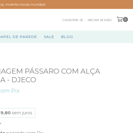
o(a), invente novos mundos!
0
CADASTRE-SE
INICIAR SESSÃO
PAPEL DE PAREDE
SALE
BLOG
IAGEM PÁSSARO COM ALÇA
 - DJECO
com
Pix
39,80
sem juros
nto
pagando com Pix