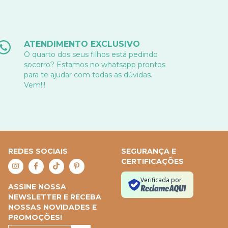
ATENDIMENTO EXCLUSIVO
O quarto dos seus filhos está pedindo
socorro? Estamos no whatsapp prontos
para te ajudar com todas as dúvidas.
Vem!!!
REDES SOCIAIS
SEGURANÇA E
CERTIFICAÇÕES
Verificada por
ASSINE NOSSA
NEWSLETTER E RECEBA
NOSSAS NOVIDADES E
PROMOÇÕES!