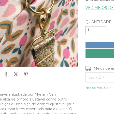
VER MEIOS D
QUANTIDADE
Entregas para o
Meios de e
Não sei meu CEP
vera, ilustrada por Myriam Van
 e alça de ombro ajustável como outro
s alças e uma alça de ombro ajustável (que
ra levar itens essenciais para a escola. O
muito prático e a estampa de pássaros com