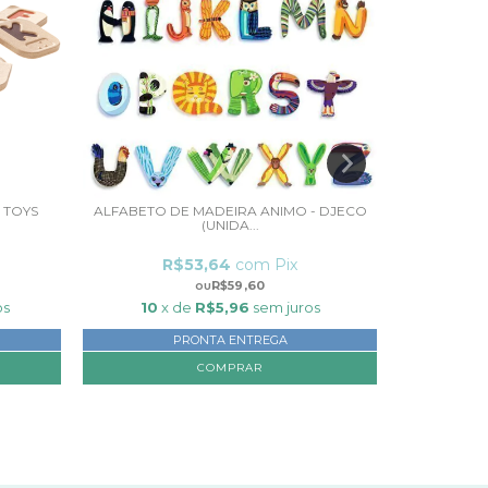
N TOYS
ALFABETO DE MADEIRA ANIMO - DJECO
MALETA I
(UNIDA...
R$53,64
com
Pix
R
R$59,60
os
10
x de
R$5,96
sem juros
10
x
PRONTA ENTREGA
COMPRAR