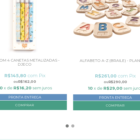
COM 4 CANETAS METALIZADAS -
ALFABETO A-Z (BRAILE) - PLA
DJECO
R$145,80
com
Pix
R$261,00
com
Pix
R$162,00
R$290,00
10
x de
R$16,20
sem juros
10
x de
R$29,00
sem jur
PRONTA ENTREGA
PRONTA ENTREGA