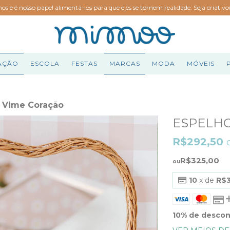
hos e é nosso papel alimentá-los para que eles se tornem realidade. Seja criativ
AÇÃO
ESCOLA
FESTAS
MARCAS
MODA
MÓVEIS
 Vime Coração
ESPELHO
R$292,50
R$325,00
10
x de
R$3
10% de desco