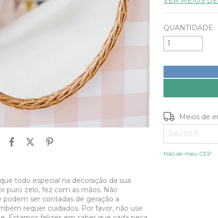
VER MEIOS D
QUANTIDADE
Entregas para o
Meios de e
Não sei meu CEP
ue todo especial na decoração da sua
r puro zelo, fez com as mãos. Não
 podem ser contadas de geração a
mbém requer cuidados. Por favor, não use
cie. Estamos felizes em saber que cada peça