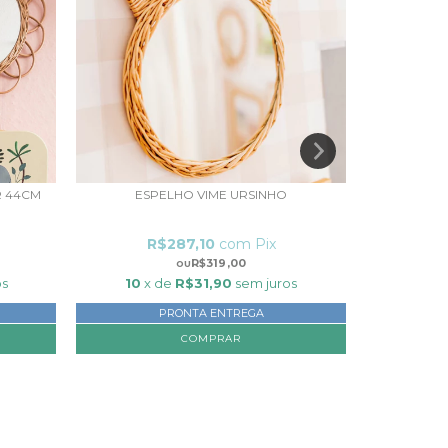
R 44CM
ESPELHO VIME URSINHO
ESP
R$287,10
com
Pix
R
R$319,00
os
10
x de
R$31,90
sem juros
10
x
PRONTA ENTREGA