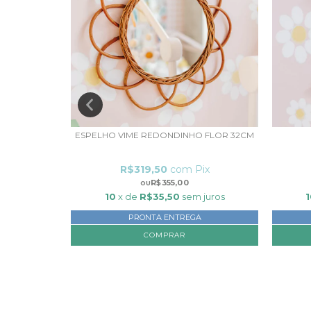
ECUITA GATO
ESPELHO VIME REDONDINHO FLOR 32CM
ix
R$319,50
com
Pix
R$355,00
 juros
10
x de
R$35,50
sem juros
1
PRONTA ENTREGA