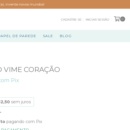
o(a), invente novos mundos!
0
CADASTRE-SE
INICIAR SESSÃO
PAPEL DE PAREDE
SALE
BLOG
 VIME CORAÇÃO
com
Pix
2,50
sem juros
nto
pagando com Pix