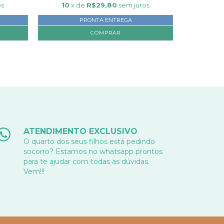
os
10
x de
R$29,80
sem juros
10
x
PRONTA ENTREGA
ATENDIMENTO EXCLUSIVO
O quarto dos seus filhos está pedindo
socorro? Estamos no whatsapp prontos
para te ajudar com todas as dúvidas.
Vem!!!