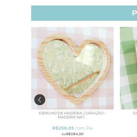
P
INHO
ESPELHO DE MADEIRA CORAÇÃO -
E
MADEIRA NAT...
ix
R$256,05
com
Pix
R$284,50