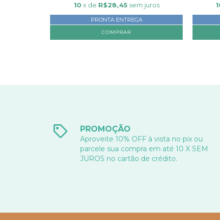
juros
10
x de
R$28,45
sem juros
1
PRONTA ENTREGA
PROMOÇÃO
Aproveite 10% OFF à vista no pix ou
parcele sua compra em até 10 X SEM
JUROS no cartão de crédito.