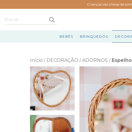
Crianças são cheias de son
BEBÊS
BRINQUEDOS
DECOR
Início
DECORAÇÃO
ADORNOS
Espelho
/
/
/