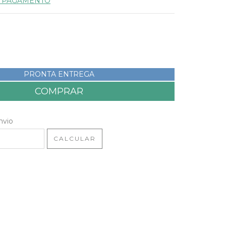
E PAGAMENTO
PRONTA ENTREGA
 CEP:
ALTERAR CEP
nvio
CALCULAR