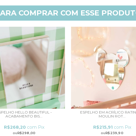
ARA COMPRAR COM ESSE PRODU
SPELHO HELLO BEAUTIFUL -
ESPELHO EM ACRÍLICO RATIN
ACABAMENTO BIS...
MOULIN ROT...
R$268,20
com
Pix
R$215,91
com
Pix
R$298,00
R$239,90