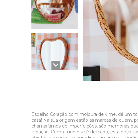
Espelho Coração com moldura de vime, dá um toq
casa! Na sua origem estão as marcas de quem, po
chamaríamos de imperfeições, são memórias que
geração. Como tudo que é delicado, esta peça ta
objetos que possam agredir ou riscar sua superfí