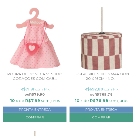
ROUPA DE BONECA VESTIDO
LUSTRE VIBES TILES MAROON
CORAÇÕES COM CAB...
20 X 16CM - NO...
R$71,91
com
Pix
R$692,80
com
Pix
R$79,90
R$769,78
10
x de
R$7,99
sem juros
10
x de
R$76,98
sem juros
PRONTA ENTREGA
PRONTA ENTREGA