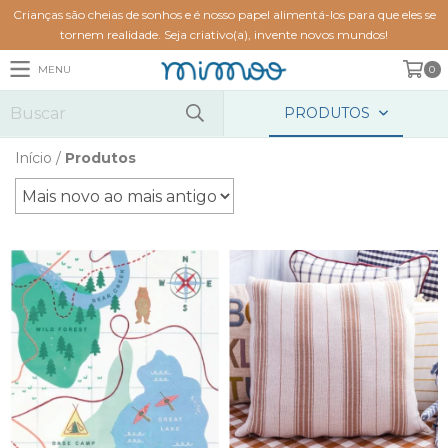
Crianças são cheias de sonhos e é nosso papel alimentá-los para que eles se
tornem realidade. Seja criativo(a), invente novos mundos!
MENU
0
PRODUTOS
Início
/
Produtos