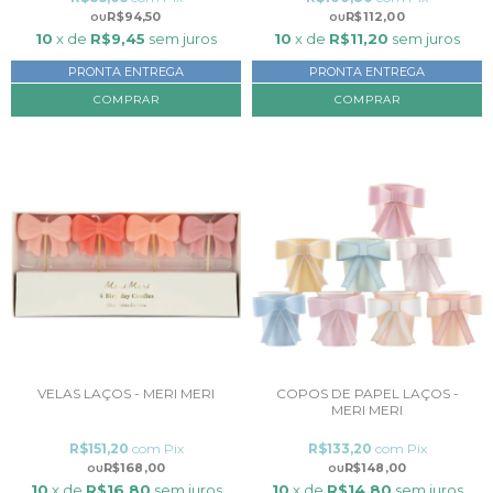
R$94,50
R$112,00
10
x de
R$9,45
sem juros
10
x de
R$11,20
sem juros
PRONTA ENTREGA
PRONTA ENTREGA
COMPRAR
VELAS LAÇOS - MERI MERI
COPOS DE PAPEL LAÇOS -
MERI MERI
R$151,20
com
Pix
R$133,20
com
Pix
R$168,00
R$148,00
10
x de
R$16,80
sem juros
10
x de
R$14,80
sem juros