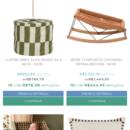
LUSTRE VIBES TILES VERDE 20 X
BEBÊ CONFORTO GROWING
16CM - NOB...
SIENNA BROWN - NOB...
R$692,80
com
Pix
R$2.204,91
com
Pix
R$769,78
R$2.449,90
10
x de
R$76,98
sem juros
10
x de
R$244,99
sem juros
PRONTA ENTREGA
PRONTA ENTREGA