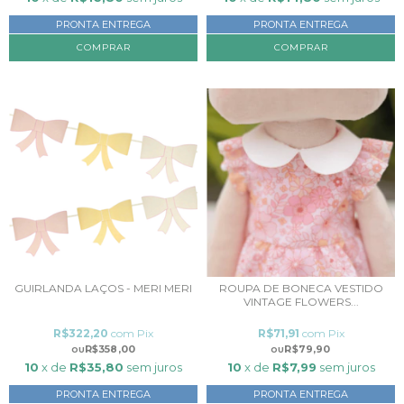
PRONTA ENTREGA
PRONTA ENTREGA
GUIRLANDA LAÇOS - MERI MERI
ROUPA DE BONECA VESTIDO
VINTAGE FLOWERS...
R$322,20
com
Pix
R$71,91
com
Pix
R$358,00
R$79,90
10
x de
R$35,80
sem juros
10
x de
R$7,99
sem juros
PRONTA ENTREGA
PRONTA ENTREGA