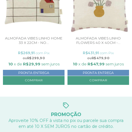
ALMOFADA VIBES LINHO HOME
ALMOFADA VIBES LINHO
33 X 22CM - NO...
FLOWERS 40 X 40CM -...
R$269,91
com
Pix
R$431,91
com
Pix
R$299,90
R$479,90
10
x de
R$29,99
sem juros
10
x de
R$47,99
sem juros
PRONTA ENTREGA
PRONTA ENTREGA
PROMOÇÃO
Aproveite 10% OFF à vista no pix ou parcele sua compra
em até 10 X SEM JUROS no cartão de crédito.