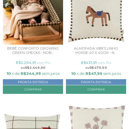
BEBÊ CONFORTO GROWING
ALMOFADA VIBES LINHO
GREEN CHECKS - NOB...
HORSE 40 X 40CM - N...
R$2.204,91
com
Pix
R$431,91
com
Pix
R$2.449,90
R$479,90
10
x de
R$244,99
sem juros
10
x de
R$47,99
sem juros
PRONTA ENTREGA
PRONTA ENTREGA