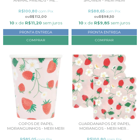
ANIMAL FRIENDS - ME...
SHOWER - MERI MERI
R$100,80
com
Pix
R$88,65
com
Pix
R$112,00
R$98,50
10
x de
R$11,20
sem juros
10
x de
R$9,85
sem juros
PRONTA ENTREGA
PRONTA ENTREGA
COMPRAR
COPOS DE PAPEL
GUARDANAPOS DE PAPEL
MORANGUINHOS - MERI MERI
MORANGOS - MERI MER...
R$85,05
com
Pix
R$100,80
com
Pix