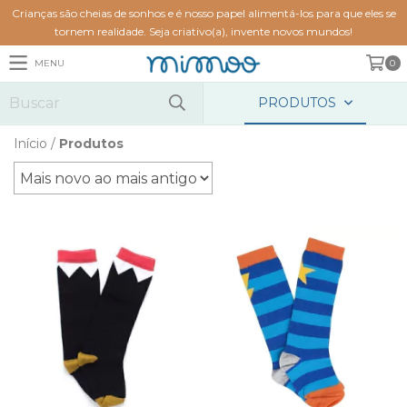
Crianças são cheias de sonhos e é nosso papel alimentá-los para que eles se
tornem realidade. Seja criativo(a), invente novos mundos!
MENU
0
PRODUTOS
Início
/
Produtos