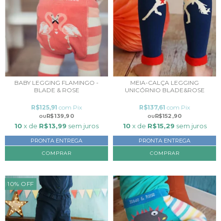
BABY LEGGING FLAMINGO -
MEIA-CALÇA LEGGING
BLADE & ROSE
UNICÓRNIO BLADE&ROSE
R$125,91
com
Pix
R$137,61
com
Pix
R$139,90
R$152,90
10
x de
R$13,99
sem juros
10
x de
R$15,29
sem juros
PRONTA ENTREGA
PRONTA ENTREGA
COMPRAR
COMPRAR
10
%
OFF