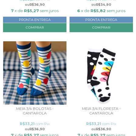
R$36,90
R$34,90
7
x de
R$5,27
sem juros
6
x de
R$5,82
sem juros
PRONTA ENTREGA
PRONTA ENTREGA
COMPRAR
COMPRAR
MEIA 3/4 BOLOTAS -
MEIA 3/4 FLORESTA -
CANTAROLA
CANTAROLA
R$33,21
com
Pix
R$33,21
com
Pix
R$36,90
R$36,90
7
x de
R$5,27
sem juros
7
x de
R$5,27
sem juros