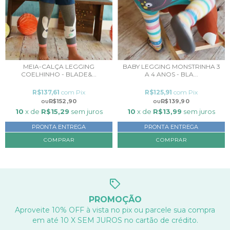
MEIA-CALÇA LEGGING
BABY LEGGING MONSTRINHA 3
COELHINHO - BLADE&...
A 4 ANOS - BLA...
R$137,61
com
Pix
R$125,91
com
Pix
R$152,90
R$139,90
10
x de
R$15,29
sem juros
10
x de
R$13,99
sem juros
PRONTA ENTREGA
PRONTA ENTREGA
COMPRAR
PROMOÇÃO
Aproveite 10% OFF à vista no pix ou parcele sua compra
em até 10 X SEM JUROS no cartão de crédito.