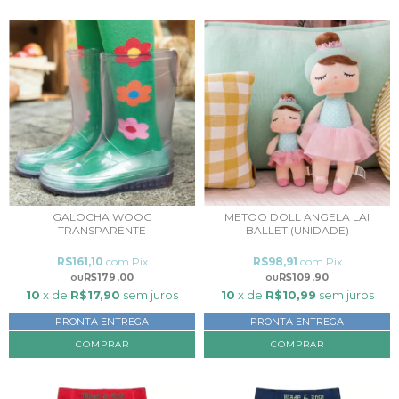
GALOCHA WOOG
METOO DOLL ANGELA LAI
TRANSPARENTE
BALLET (UNIDADE)
R$161,10
com
Pix
R$98,91
com
Pix
R$179,00
R$109,90
10
x de
R$17,90
sem juros
10
x de
R$10,99
sem juros
PRONTA ENTREGA
PRONTA ENTREGA
COMPRAR
COMPRAR