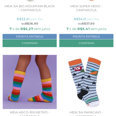
MEIA 3/4 BIG MOUNTAIN BLACK
MEIA SUPER HERO -
- CANTAROLA
CANTAROLA
R$33,21
com
Pix
R$34,11
com
Pix
R$36,90
R$37,90
7
x de
R$5,27
sem juros
7
x de
R$5,41
sem juros
PRONTA ENTREGA
PRONTA ENTREGA
COMPRAR
COMPRAR
MEIA ARCO-ÍRIS RETRÔ -
MEIA 3/4 PAPAGAIO -