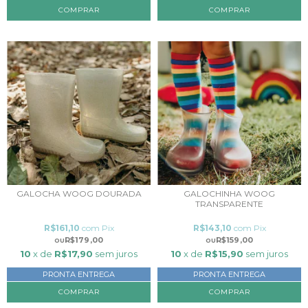
COMPRAR
COMPRAR
GALOCHA WOOG DOURADA
GALOCHINHA WOOG
TRANSPARENTE
R$161,10
com
Pix
R$143,10
com
Pix
R$179,00
R$159,00
10
x de
R$17,90
sem juros
10
x de
R$15,90
sem juros
PRONTA ENTREGA
PRONTA ENTREGA
COMPRAR
COMPRAR