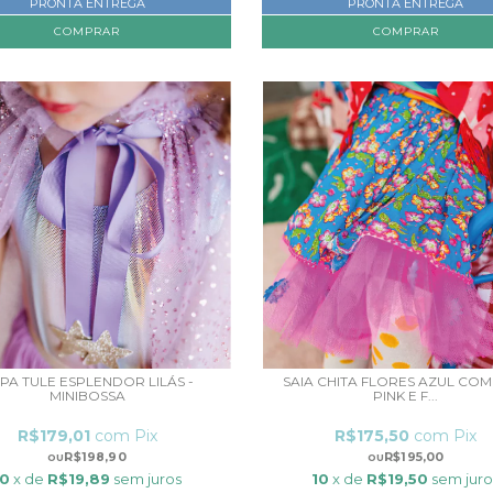
PRONTA ENTREGA
PRONTA ENTREGA
COMPRAR
COMPRAR
PA TULE ESPLENDOR LILÁS -
SAIA CHITA FLORES AZUL COM
MINIBOSSA
PINK E F...
R$179,01
com
Pix
R$175,50
com
Pix
R$198,90
R$195,00
10
x de
R$19,89
sem juros
10
x de
R$19,50
sem juro