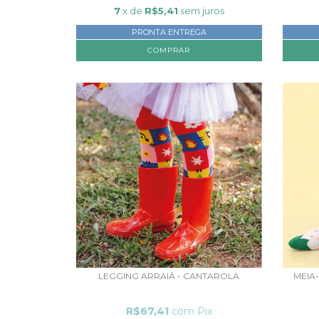
7
x de
R$5,41
sem juros
PRONTA ENTREGA
COMPRAR
LEGGING ARRAIÁ - CANTAROLA
MEIA
R$67,41
com
Pix