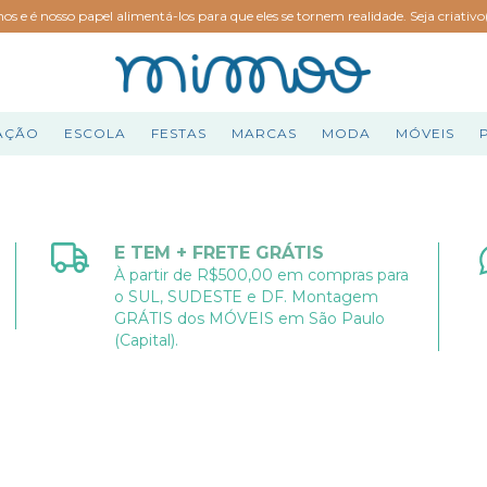
hos e é nosso papel alimentá-los para que eles se tornem realidade. Seja criativ
AÇÃO
ESCOLA
FESTAS
MARCAS
MODA
MÓVEIS
E TEM + FRETE GRÁTIS
À partir de R$500,00 em compras para
o SUL, SUDESTE e DF. Montagem
GRÁTIS dos MÓVEIS em São Paulo
(Capital).