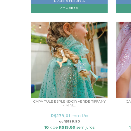
PRONTA ENTREGA
COMPRAR
CAPA TULE ESPLENDOR VERDE TIFFANY
CA
- MINI...
R$179,01
com
Pix
R$198,90
10
x de
R$19,89
sem juros