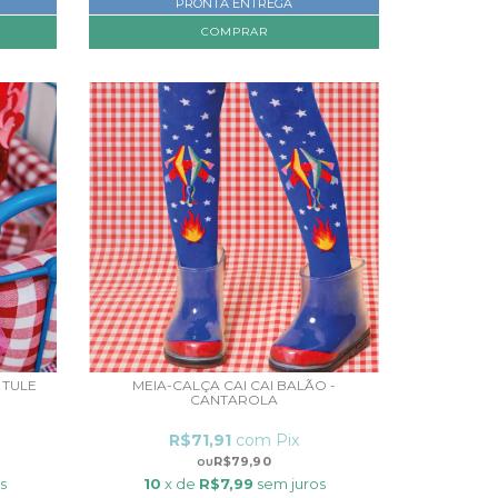
PRONTA ENTREGA
 TULE
MEIA-CALÇA CAI CAI BALÃO -
CANTAROLA
R$71,91
com
Pix
R$79,90
s
10
x de
R$7,99
sem juros