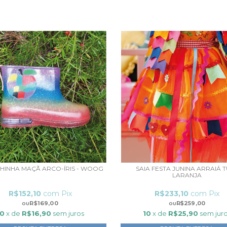
HINHA MAÇÃ ARCO-ÍRIS - WOOG
SAIA FESTA JUNINA ARRAIÁ 
LARANJA
R$152,10
com
Pix
R$233,10
com
Pix
R$169,00
R$259,00
10
x de
R$16,90
sem juros
10
x de
R$25,90
sem jur