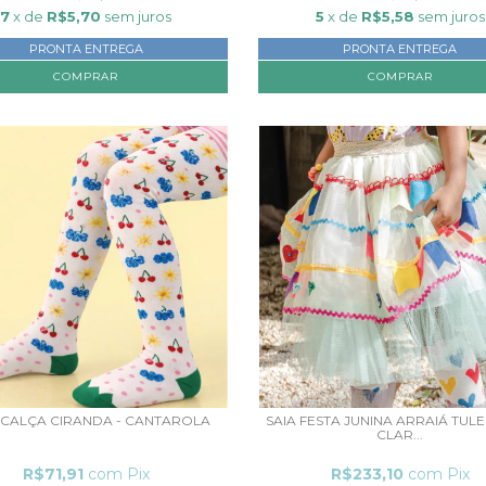
7
x de
R$5,70
sem juros
5
x de
R$5,58
sem juros
PRONTA ENTREGA
PRONTA ENTREGA
COMPRAR
COMPRAR
-CALÇA CIRANDA - CANTAROLA
SAIA FESTA JUNINA ARRAIÁ TUL
CLAR...
R$71,91
com
Pix
R$233,10
com
Pix