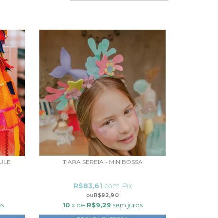
TULE
TIARA SEREIA - MINIBOSSA
R$83,61
com
Pix
R$92,90
os
10
x de
R$9,29
sem juros