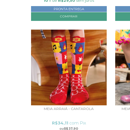
10
x de
R$29,50
sem juros
PRONTA ENTREGA
MEIA ARRAIÁ - CANTAROLA
MEIA
R$34,11
com
Pix
R$37,90