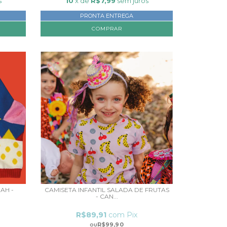
s
10
x de
R$7,99
sem juros
PRONTA ENTREGA
COMPRAR
AH -
CAMISETA INFANTIL SALADA DE FRUTAS
- CAN...
R$89,91
com
Pix
R$99,90