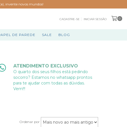
o(a), invente novos mundos!
0
CADASTRE-SE
INICIAR SESSÃO
PAPEL DE PAREDE
SALE
BLOG
ATENDIMENTO EXCLUSIVO
O quarto dos seus filhos está pedindo
socorro? Estamos no whatsapp prontos
para te ajudar com todas as dúvidas.
Vem!!!
Ordenar por