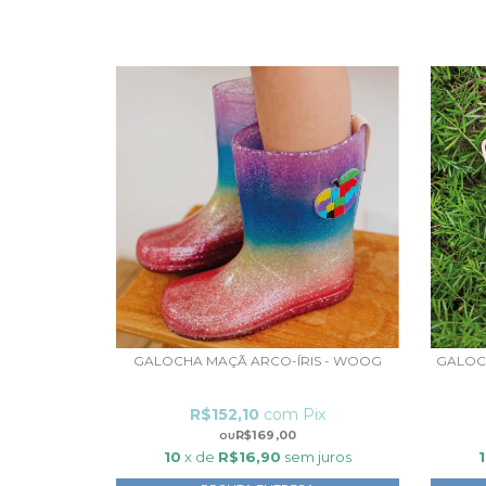
GALOCHA MAÇÃ ARCO-ÍRIS - WOOG
GALOC
R$152,10
com
Pix
R$169,00
10
x de
R$16,90
sem juros