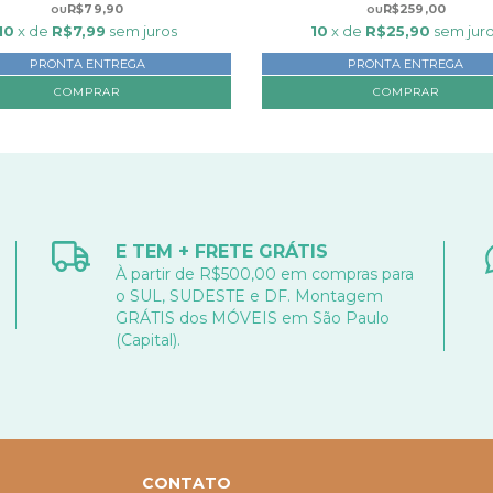
R$79,90
R$259,00
10
x de
R$7,99
sem juros
10
x de
R$25,90
sem jur
PRONTA ENTREGA
PRONTA ENTREGA
COMPRAR
COMPRAR
E TEM + FRETE GRÁTIS
À partir de R$500,00 em compras para
o SUL, SUDESTE e DF. Montagem
GRÁTIS dos MÓVEIS em São Paulo
(Capital).
CONTATO