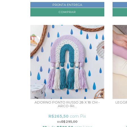
PRONTA ENTREGA
COMPRAR
ADORNO PONTO RUSSO 28 X 18 CM -
LEGGI
ARCO-ÍRI...
R$265,50
com
Pix
R$295,00