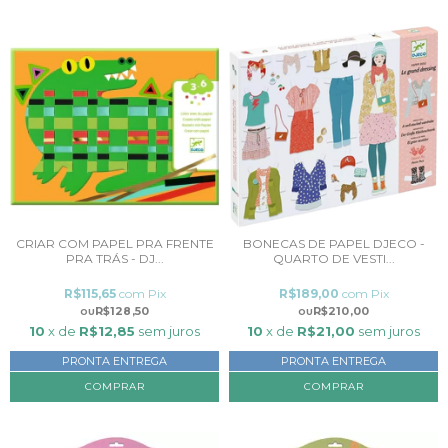
CRIAR COM PAPEL PRA FRENTE
BONECAS DE PAPEL DJECO -
PRA TRÁS - DJ...
QUARTO DE VESTI...
R$115,65
com
Pix
R$189,00
com
Pix
R$128,50
R$210,00
10
x de
R$12,85
sem juros
10
x de
R$21,00
sem juros
PRONTA ENTREGA
PRONTA ENTREGA