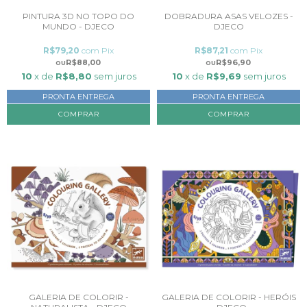
PINTURA 3D NO TOPO DO
DOBRADURA ASAS VELOZES -
MUNDO - DJECO
DJECO
R$79,20
com
Pix
R$87,21
com
Pix
R$88,00
R$96,90
10
x de
R$8,80
sem juros
10
x de
R$9,69
sem juros
PRONTA ENTREGA
PRONTA ENTREGA
GALERIA DE COLORIR -
GALERIA DE COLORIR - HERÓIS