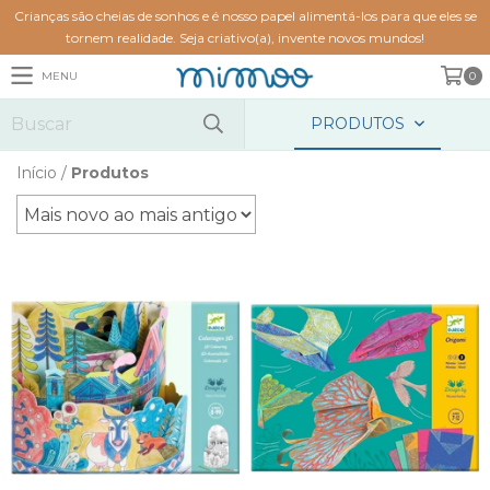
Crianças são cheias de sonhos e é nosso papel alimentá-los para que eles se
tornem realidade. Seja criativo(a), invente novos mundos!
MENU
0
PRODUTOS
Início
/
Produtos