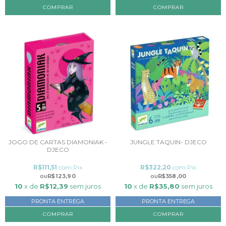
JOGO DE CARTAS DIAMONIAK -
JUNGLE TAQUIN- DJECO
DJECO
R$111,51
com
Pix
R$322,20
com
Pix
R$123,90
R$358,00
10
x de
R$12,39
sem juros
10
x de
R$35,80
sem juros
PRONTA ENTREGA
PRONTA ENTREGA