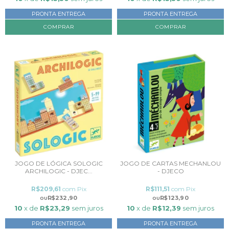
PRONTA ENTREGA
PRONTA ENTREGA
JOGO DE LÓGICA SOLOGIC
JOGO DE CARTAS MECHANLOU
ARCHILOGIC - DJEC...
- DJECO
R$209,61
com
Pix
R$111,51
com
Pix
R$232,90
R$123,90
10
x de
R$23,29
sem juros
10
x de
R$12,39
sem juros
PRONTA ENTREGA
PRONTA ENTREGA