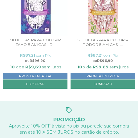
SILHUETAS PARA COLORIR
SILHUETAS PARA COLORIR
ZAHO E AMIGAS - D...
FIODOR E AMIGAS -...
R$87,21
com
Pix
R$87,21
com
Pix
R$96,90
R$96,90
10
x de
R$9,69
sem juros
10
x de
R$9,69
sem juros
PRONTA ENTREGA
PRONTA ENTREGA
PROMOÇÃO
Aproveite 10% OFF à vista no pix ou parcele sua compra
em até 10 X SEM JUROS no cartão de crédito.