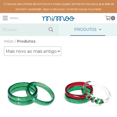
Crianças são cheias de sonhos e é nosso papel alimentá-los para que eles se
tornem realidade. Seja criativo(a), invente novos mundos!
MENU
0
PRODUTOS
Início
/
Produtos