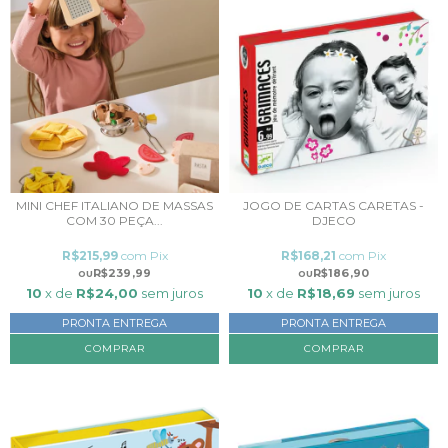
MINI CHEF ITALIANO DE MASSAS
JOGO DE CARTAS CARETAS -
COM 30 PEÇA...
DJECO
R$215,99
com
Pix
R$168,21
com
Pix
R$239,99
R$186,90
10
x de
R$24,00
sem juros
10
x de
R$18,69
sem juros
PRONTA ENTREGA
PRONTA ENTREGA