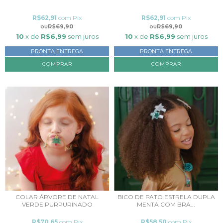
R$62,91
com
Pix
R$62,91
com
Pix
R$69,90
R$69,90
10
x de
R$6,99
sem juros
10
x de
R$6,99
sem juros
PRONTA ENTREGA
PRONTA ENTREGA
COLAR ÁRVORE DE NATAL
BICO DE PATO ESTRELA DUPLA
VERDE PURPURINADO
MENTA COM BRA...
R$70,65
com
Pix
R$58,50
com
Pix