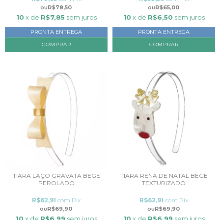
R$78,50
R$65,00
10
x de
R$7,85
sem juros
10
x de
R$6,50
sem juros
PRONTA ENTREGA
PRONTA ENTREGA
TIARA LAÇO GRAVATA BEGE
TIARA RENA DE NATAL BEGE
PEROLADO
TEXTURIZADO
R$62,91
com
Pix
R$62,91
com
Pix
R$69,90
R$69,90
10
x de
R$6,99
sem juros
10
x de
R$6,99
sem juros