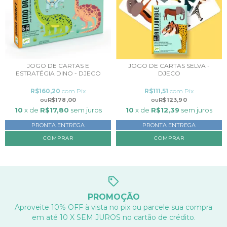
JOGO DE CARTAS E
JOGO DE CARTAS SELVA -
ESTRATÉGIA DINO - DJECO
DJECO
R$160,20
com
Pix
R$111,51
com
Pix
R$178,00
R$123,90
10
x de
R$17,80
sem juros
10
x de
R$12,39
sem juros
PRONTA ENTREGA
PRONTA ENTREGA
PROMOÇÃO
Aproveite 10% OFF à vista no pix ou parcele sua compra
em até 10 X SEM JUROS no cartão de crédito.