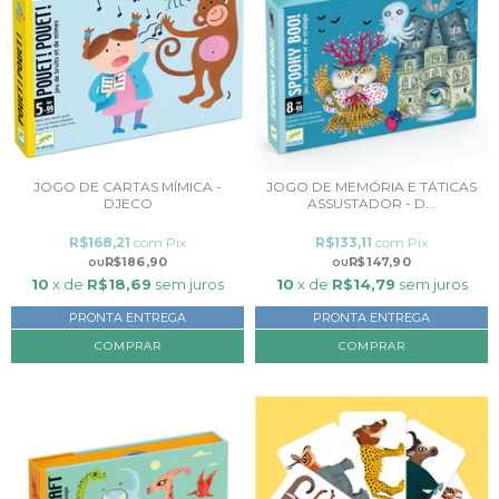
JOGO DE CARTAS MÍMICA -
JOGO DE MEMÓRIA E TÁTICAS
DJECO
ASSUSTADOR - D...
R$168,21
com
Pix
R$133,11
com
Pix
R$186,90
R$147,90
10
x de
R$18,69
sem juros
10
x de
R$14,79
sem juros
PRONTA ENTREGA
PRONTA ENTREGA