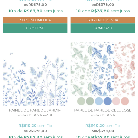
R$678,00
R$378,00
10
x de
R$67,80
sem juros
10
x de
R$37,80
sem juros
SOB ENCOMENDA
SOB ENCOMENDA
COMPRAR
COMPRAR
PAINEL DE PAREDE JARDIM
PAPEL DE PAREDE CELULOSE
PORCELANA AZUL
PORCELANA
R$610,20
com
Pix
R$340,20
com
Pix
R$678,00
R$378,00
10
x de
R$67,80
sem juros
10
x de
R$37,80
sem juros