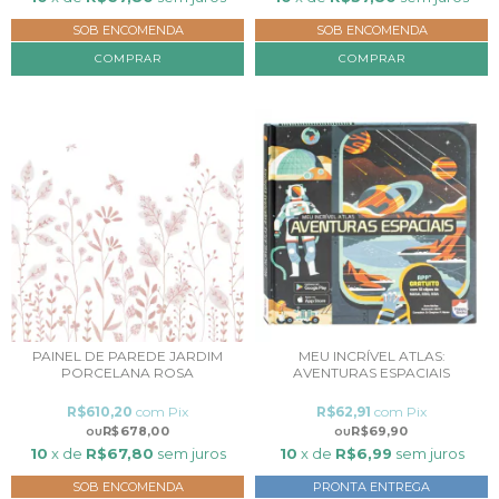
SOB ENCOMENDA
SOB ENCOMENDA
COMPRAR
COMPRAR
PAINEL DE PAREDE JARDIM
MEU INCRÍVEL ATLAS:
PORCELANA ROSA
AVENTURAS ESPACIAIS
R$610,20
com
Pix
R$62,91
com
Pix
R$678,00
R$69,90
10
x de
R$67,80
sem juros
10
x de
R$6,99
sem juros
SOB ENCOMENDA
PRONTA ENTREGA