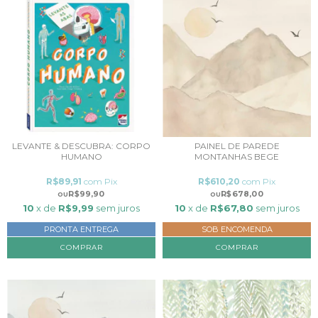
LEVANTE & DESCUBRA: CORPO
PAINEL DE PAREDE
HUMANO
MONTANHAS BEGE
R$89,91
com
Pix
R$610,20
com
Pix
R$99,90
R$678,00
10
x de
R$9,99
sem juros
10
x de
R$67,80
sem juros
PRONTA ENTREGA
SOB ENCOMENDA
COMPRAR