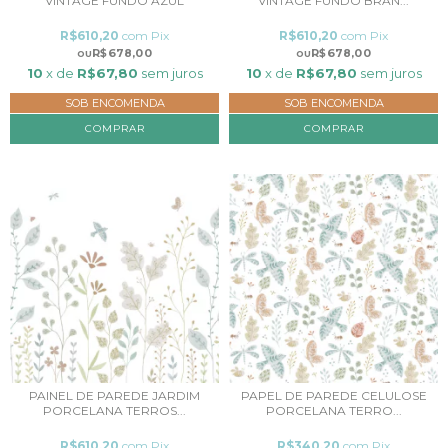
VINTAGE FUNDO AZUL
VINTAGE FUNDO BRAN...
R$610,20
com
Pix
R$610,20
com
Pix
R$678,00
R$678,00
10
x de
R$67,80
sem juros
10
x de
R$67,80
sem juros
SOB ENCOMENDA
SOB ENCOMENDA
COMPRAR
COMPRAR
PAINEL DE PAREDE JARDIM
PAPEL DE PAREDE CELULOSE
PORCELANA TERROS...
PORCELANA TERRO...
R$610,20
com
Pix
R$340,20
com
Pix