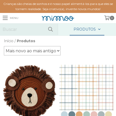
Crianças são cheias de sonhos e é nosso papel alimentá-los para que eles se
tornem realidade. Seja criativo(a), invente novos mundos!
MENU
0
PRODUTOS
Início
/
Produtos