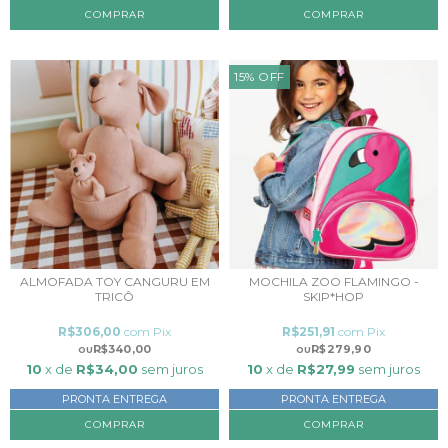
COMPRAR
15
%
OFF
ALMOFADA TOY CANGURU EM
MOCHILA ZOO FLAMINGO -
TRICÔ
SKIP*HOP
R$306,00
com
Pix
R$251,91
com
Pix
R$340,00
R$279,90
10
x de
R$34,00
sem juros
10
x de
R$27,99
sem juros
PRONTA ENTREGA
PRONTA ENTREGA
COMPRAR