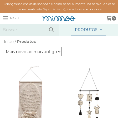
Crianças são cheias de sonhos e é nosso papel alimentá-los para que eles se
tornem realidade. Seja criativo(a), invente novos mundos!
MENU
0
PRODUTOS
Início
/
Produtos