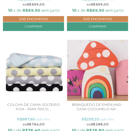
R$699,00
R$699,00
10
x de
R$69,90
sem juros
10
x de
R$69,90
sem juros
SOB ENCOMENDA
SOB ENCOMENDA
COMPRAR
COMPRAR
COLCHA DE CAMA SOLTEIRO
BRINQUEDO DE EMPILHAR -
POÁ - RIAN TRICO...
CASA COGUMELO AR...
R$687,60
com
Pix
R$259,20
com
Pix
R$764,00
R$288,00
10
x de
R$76,40
sem juros
10
x de
R$28,80
sem juros