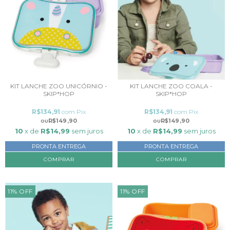
KIT LANCHE ZOO UNICÓRNIO -
KIT LANCHE ZOO COALA -
SKIP*HOP
SKIP*HOP
R$134,91
com
Pix
R$134,91
com
Pix
R$149,90
R$149,90
10
x de
R$14,99
sem juros
10
x de
R$14,99
sem juros
PRONTA ENTREGA
PRONTA ENTREGA
11
%
OFF
11
%
OFF