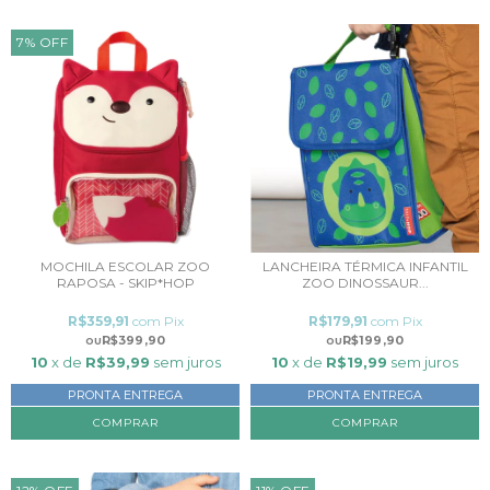
7
%
OFF
MOCHILA ESCOLAR ZOO
LANCHEIRA TÉRMICA INFANTIL
RAPOSA - SKIP*HOP
ZOO DINOSSAUR...
R$359,91
com
Pix
R$179,91
com
Pix
R$399,90
R$199,90
10
x de
R$39,99
sem juros
10
x de
R$19,99
sem juros
PRONTA ENTREGA
PRONTA ENTREGA