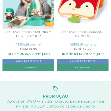
KIT LANCHE ZOO CACHORRO
KIT LANCHE ZOO RAPOSA -
PUG - SKIP*HOP
SKIP*HOP
R$134,91
com
Pix
R$134,91
com
Pix
R$149,90
R$149,90
10
x de
R$14,99
sem juros
10
x de
R$14,99
sem juros
PRONTA ENTREGA
PRONTA ENTREGA
PROMOÇÃO
Aproveite 10% OFF à vista no pix ou parcele sua compra
em até 10 X SEM JUROS no cartão de crédito.