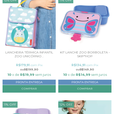
12
%
OFF
11
%
OFF
LANCHEIRA TÉRMICA INFANTIL
KIT LANCHE ZOO BORBOLETA -
ZOO UNICÓRNIO...
SKIP*HOP
R$179,91
com
Pix
R$134,91
com
Pix
R$199,90
R$149,90
10
x de
R$19,99
sem juros
10
x de
R$14,99
sem juros
PRONTA ENTREGA
PRONTA ENTREGA
11
%
OFF
12
%
OFF