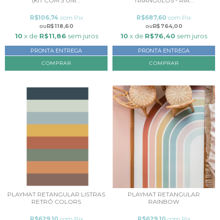
(KIT COM 3 UNI...
TRIÂNGULOS - RIA...
R$106,74
com
Pix
R$687,60
com
Pix
R$118,60
R$764,00
10
x de
R$11,86
sem juros
10
x de
R$76,40
sem juros
PRONTA ENTREGA
PRONTA ENTREGA
COMPRAR
COMPRAR
PLAYMAT RETANGULAR LISTRAS
PLAYMAT RETANGULAR
RETRÔ COLORS
RAINBOW
R$629,10
com
Pix
R$629,10
com
Pix