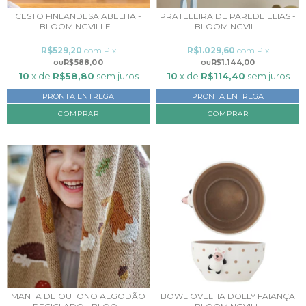
CESTO FINLANDESA ABELHA -
PRATELEIRA DE PAREDE ELIAS -
BLOOMINGVILLE...
BLOOMINGVIL...
R$529,20
com
Pix
R$1.029,60
com
Pix
R$588,00
R$1.144,00
10
x de
R$58,80
sem juros
10
x de
R$114,40
sem juros
PRONTA ENTREGA
PRONTA ENTREGA
MANTA DE OUTONO ALGODÃO
BOWL OVELHA DOLLY FAIANÇA