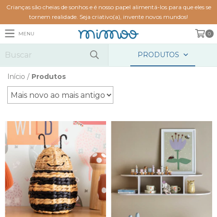
Crianças são cheias de sonhos e é nosso papel alimentá-los para que eles se
tornem realidade. Seja criativo(a), invente novos mundos!
MENU
0
PRODUTOS
Início
/
Produtos