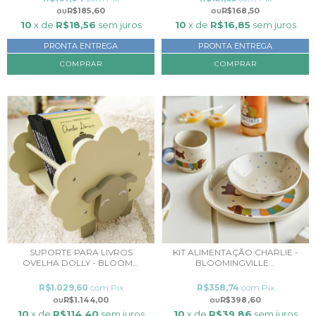
R$185,60
R$168,50
10
x de
R$18,56
sem juros
10
x de
R$16,85
sem juros
PRONTA ENTREGA
PRONTA ENTREGA
SUPORTE PARA LIVROS
KIT ALIMENTAÇÃO CHARLIE -
OVELHA DOLLY - BLOOM...
BLOOMINGVILLE...
R$1.029,60
com
Pix
R$358,74
com
Pix
R$1.144,00
R$398,60
10
x de
R$114,40
sem juros
10
x de
R$39,86
sem juros