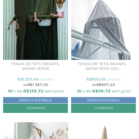
TENDA DE TETO INFANTIL
TENDA DE TETO INFANTIL -
SAFARI VERDE
SARJA VICHY AZU...
R$1.257,48
com
Pix
R$897,48
com
Pix
R$1.397,20
R$997,20
10
x de
R$139,72
sem juros
10
x de
R$99,72
sem juros
PRONTA ENTREGA
PRONTA ENTREGA
COMPRAR
COMPRAR