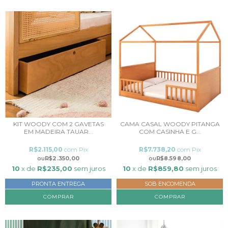
KIT WOODY COM 2 GAVETAS
CAMA CASAL WOODY PITANGA
EM MADEIRA TAUAR...
COM CASINHA E G...
R$2.115,00
com
Pix
R$7.738,20
com
Pix
R$2.350,00
R$8.598,00
10
x de
R$235,00
sem juros
10
x de
R$859,80
sem juros
PRONTA ENTREGA
SOB ENCOMENDA
COMPRAR
COMPRAR