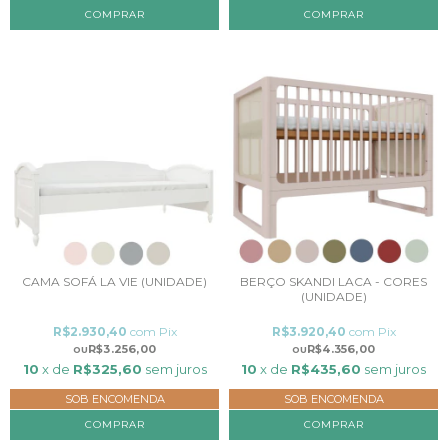
COMPRAR
COMPRAR
CAMA SOFÁ LA VIE (UNIDADE)
BERÇO SKANDI LACA - CORES
(UNIDADE)
R$2.930,40
com
Pix
R$3.920,40
com
Pix
R$3.256,00
R$4.356,00
10
x de
R$325,60
sem juros
10
x de
R$435,60
sem juros
SOB ENCOMENDA
SOB ENCOMENDA
COMPRAR
COMPRAR