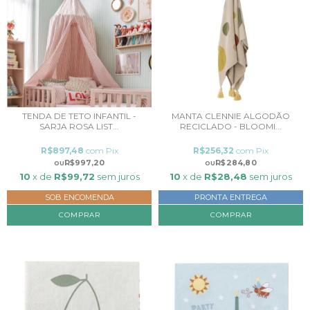
TENDA DE TETO INFANTIL -
MANTA CLENNIE ALGODÃO
SARJA ROSA LIST...
RECICLADO - BLOOMI...
R$897,48
com
Pix
R$256,32
com
Pix
R$997,20
R$284,80
10
x de
R$99,72
sem juros
10
x de
R$28,48
sem juros
SOB ENCOMENDA
PRONTA ENTREGA
COMPRAR