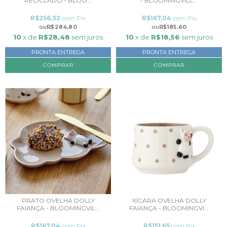
RECICLADO - BLOO...
- BLOOMINGVILL...
R$256,32
com
Pix
R$167,04
com
Pix
R$284,80
R$185,60
10
x de
R$28,48
sem juros
10
x de
R$18,56
sem juros
PRONTA ENTREGA
PRONTA ENTREGA
PRATO OVELHA DOLLY
XÍCARA OVELHA DOLLY
FAIANÇA - BLOOMINGVIL...
FAIANÇA - BLOOMINGVI...
R$167,04
com
Pix
R$151,65
com
Pix