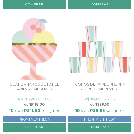
GUARDANAPOS DE PAPEL
COPOS DE PAPEL PREPPY
SUNDAY - MERI MERI
STRIPED - MERI MER...
R$106,20
com
Pix
R$88,65
com
Pix
R$118,00
R$98,50
10
x de
R$11,80
sem juros
10
x de
R$9,85
sem juros
PRONTA ENTREGA
PRONTA ENTREGA