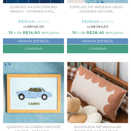
QUADRO A4 DACHSHUND
ESPELHO DE MADEIRA URSO -
MIMOO - ESTAMPA EXCL...
MADEIRA NATURA...
R$131,40
com
Pix
R$256,05
com
Pix
R$146,00
R$284,50
10
x de
R$14,60
sem juros
10
x de
R$28,45
sem juros
PRONTA ENTREGA
PRONTA ENTREGA
COMPRAR
QUADRO A4 CARRO VINTAGE
ALMOFADA RETANGULAR