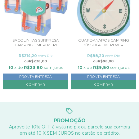
SACOLINHAS SURPRESA
GUARDANAPOS CAMPING
CAMPING - MERI MERI
BÚSSOLA - MERI MERI
R$214,20
com
Pix
R$88,20
com
Pix
R$238,00
R$98,00
10
x de
R$23,80
sem juros
10
x de
R$9,80
sem juros
PRONTA ENTREGA
PRONTA ENTREGA
PROMOÇÃO
Aproveite 10% OFF à vista no pix ou parcele sua compra
em até 10 X SEM JUROS no cartão de crédito.