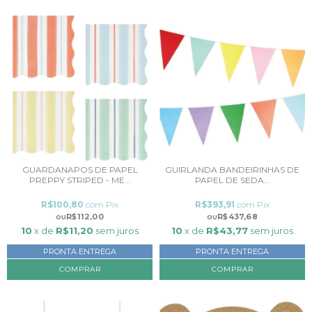
GUARDANAPOS DE PAPEL
GUIRLANDA BANDEIRINHAS DE
PREPPY STRIPED - ME...
PAPEL DE SEDA...
R$100,80
com
Pix
R$393,91
com
Pix
R$112,00
R$437,68
10
x de
R$11,20
sem juros
10
x de
R$43,77
sem juros
PRONTA ENTREGA
PRONTA ENTREGA
COMPRAR