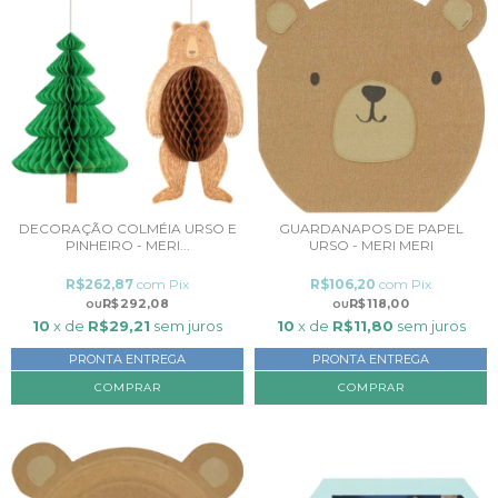
DECORAÇÃO COLMÉIA URSO E
GUARDANAPOS DE PAPEL
PINHEIRO - MERI...
URSO - MERI MERI
R$262,87
com
Pix
R$106,20
com
Pix
R$292,08
R$118,00
10
x de
R$29,21
sem juros
10
x de
R$11,80
sem juros
PRONTA ENTREGA
PRONTA ENTREGA