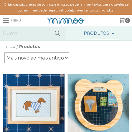
Crianças são cheias de sonhos e é nosso papel alimentá-los para que eles se
tornem realidade. Seja criativo(a), invente novos mundos!
MENU
0
PRODUTOS
Início
/
Produtos