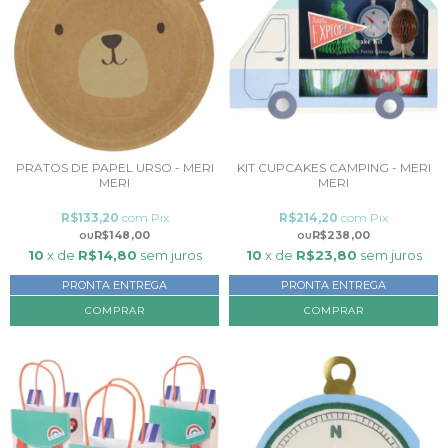
PRATOS DE PAPEL URSO - MERI
KIT CUPCAKES CAMPING - MERI
MERI
MERI
R$133,20
com
Pix
R$214,20
com
Pix
R$148,00
R$238,00
10
x de
R$14,80
sem juros
10
x de
R$23,80
sem juros
PRONTA ENTREGA
PRONTA ENTREGA