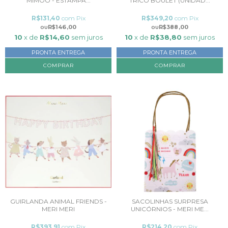
MIMOO - ESTAMPA...
TRICÔ BOULET (UNIDAD...
R$131,40
com
Pix
R$349,20
com
Pix
R$146,00
R$388,00
10
x de
R$14,60
sem juros
10
x de
R$38,80
sem juros
PRONTA ENTREGA
PRONTA ENTREGA
COMPRAR
COMPRAR
GUIRLANDA ANIMAL FRIENDS -
SACOLINHAS SURPRESA
MERI MERI
UNICÓRNIOS - MERI ME...
R$393,91
com
Pix
R$214,20
com
Pix