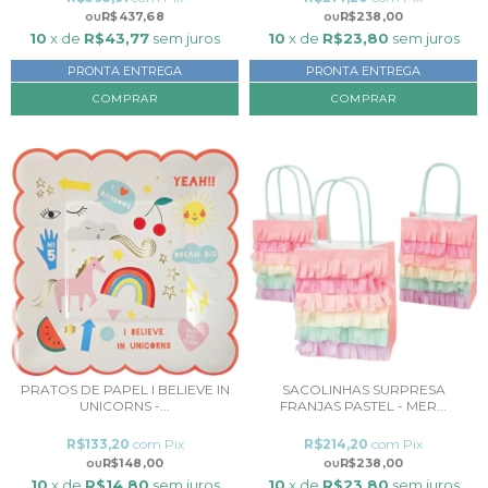
R$437,68
R$238,00
10
x de
R$43,77
sem juros
10
x de
R$23,80
sem juros
PRONTA ENTREGA
PRONTA ENTREGA
PRATOS DE PAPEL I BELIEVE IN
SACOLINHAS SURPRESA
UNICORNS -...
FRANJAS PASTEL - MER...
R$133,20
com
Pix
R$214,20
com
Pix
R$148,00
R$238,00
10
x de
R$14,80
sem juros
10
x de
R$23,80
sem juros