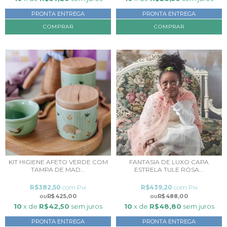
PRONTA ENTREGA
PRONTA ENTREGA
COMPRAR
KIT HIGIENE AFETO VERDE COM
FANTASIA DE LUXO CAPA
TAMPA DE MAD...
ESTRELA TULE ROSA...
R$382,50
com
Pix
R$439,20
com
Pix
R$425,00
R$488,00
10
x de
R$42,50
sem juros
10
x de
R$48,80
sem juros
PRONTA ENTREGA
PRONTA ENTREGA