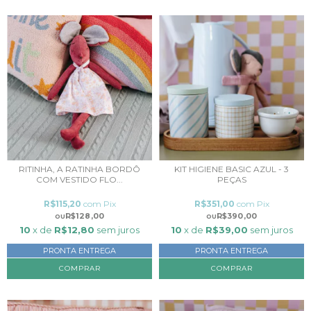
RITINHA, A RATINHA BORDÔ
KIT HIGIENE BASIC AZUL - 3
COM VESTIDO FLO...
PEÇAS
R$115,20
com
Pix
R$351,00
com
Pix
R$128,00
R$390,00
10
x de
R$12,80
sem juros
10
x de
R$39,00
sem juros
PRONTA ENTREGA
PRONTA ENTREGA