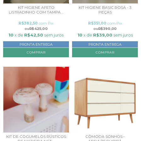
KIT HIGIENE AFETO
KIT HIGIENE BASIC ROSA - 3
LISTRADINHO COM TAMPA...
PEÇAS
R$382,50
com
Pix
R$351,00
com
Pix
R$425,00
R$390,00
10
x de
R$42,50
sem juros
10
x de
R$39,00
sem juros
PRONTA ENTREGA
PRONTA ENTREGA
KIT DE COGUMELOS RÚSTICOS
CÔMODA SONHOS -