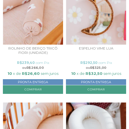
ROLINHO DE BERÇO TRICÔ
ESPELHO VIME LUA
FIORI (UNIDADE)
R$239,40
com
Pix
R$292,50
com
Pix
R$266,00
R$325,00
10
x de
R$26,60
sem juros
10
x de
R$32,50
sem juros
PRONTA ENTREGA
PRONTA ENTREGA
COMPRAR