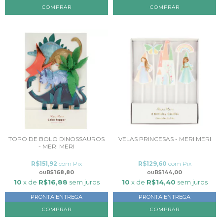
TOPO DE BOLO DINOSSAUROS
VELAS PRINCESAS - MERI MERI
- MERI MERI
R$151,92
com
Pix
R$129,60
com
Pix
R$168,80
R$144,00
10
x de
R$16,88
sem juros
10
x de
R$14,40
sem juros
PRONTA ENTREGA
PRONTA ENTREGA