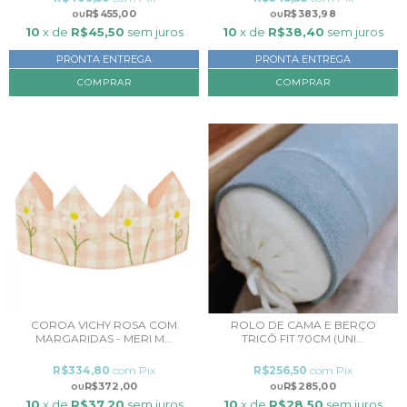
R$455,00
R$383,98
10
x de
R$45,50
sem juros
10
x de
R$38,40
sem juros
PRONTA ENTREGA
PRONTA ENTREGA
COMPRAR
COROA VICHY ROSA COM
ROLO DE CAMA E BERÇO
MARGARIDAS - MERI M...
TRICÔ FIT 70CM (UNI...
R$334,80
com
Pix
R$256,50
com
Pix
R$372,00
R$285,00
10
x de
R$37,20
sem juros
10
x de
R$28,50
sem juros