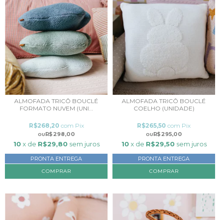
ALMOFADA TRICÔ BOUCLÉ
ALMOFADA TRICÔ BOUCLÉ
FORMATO NUVEM (UNI...
COELHO (UNIDADE)
R$268,20
com
Pix
R$265,50
com
Pix
R$298,00
R$295,00
10
x de
R$29,80
sem juros
10
x de
R$29,50
sem juros
PRONTA ENTREGA
PRONTA ENTREGA
COMPRAR
COMPRAR