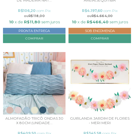
DE MADEIRA NAT...
AREIA/JEQUITIBÁ
R$106,20
com
Pix
R$4.197,60
com
Pix
R$118,00
R$4.664,00
10
x de
R$11,80
sem juros
10
x de
R$466,40
sem juros
PRONTA ENTREGA
SOB ENCOMENDA
COMPRAR
ALMOFADÃO TRICÔ ONDAS 30
GUIRLANDA JARDIM DE FLORES
X 80CM (UNIDADE...
- MERI MERI
R$409,50
com
Pix
R$345,58
com
Pix