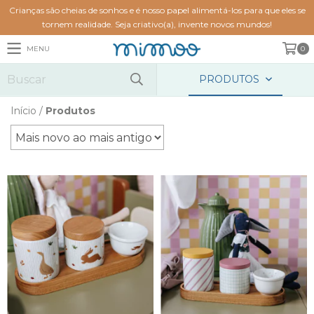
Crianças são cheias de sonhos e é nosso papel alimentá-los para que eles se
tornem realidade. Seja criativo(a), invente novos mundos!
MENU
0
PRODUTOS
Início
/
Produtos