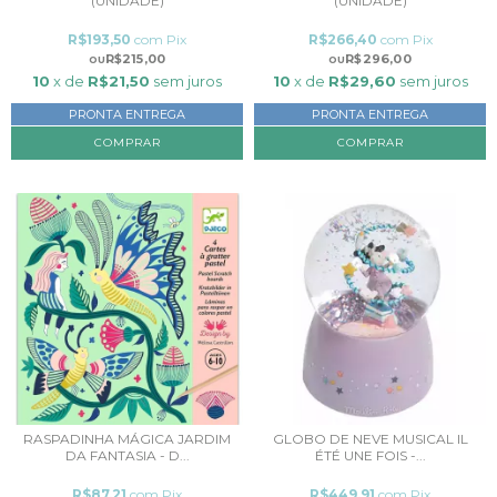
(UNIDADE)
(UNIDADE)
R$193,50
com
Pix
R$266,40
com
Pix
R$215,00
R$296,00
10
x de
R$21,50
sem juros
10
x de
R$29,60
sem juros
PRONTA ENTREGA
PRONTA ENTREGA
COMPRAR
COMPRAR
RASPADINHA MÁGICA JARDIM
GLOBO DE NEVE MUSICAL IL
DA FANTASIA - D...
ÉTÉ UNE FOIS -...
R$87,21
com
Pix
R$449,91
com
Pix