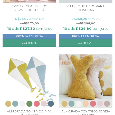
TRIO DE COGUMELOS
KIT DE CUIDADOS PARA
VERMELHOS DE LÃ
BONECAS
R$245,70
com
Pix
R$268,20
com
Pix
R$273,00
R$298,00
10
x de
R$27,30
sem juros
10
x de
R$29,80
sem juros
PRONTA ENTREGA
PRONTA ENTREGA
ALMOFADA TOY TRICÔ PIPA
ALMOFADA TOY TRICÔ SEREIA