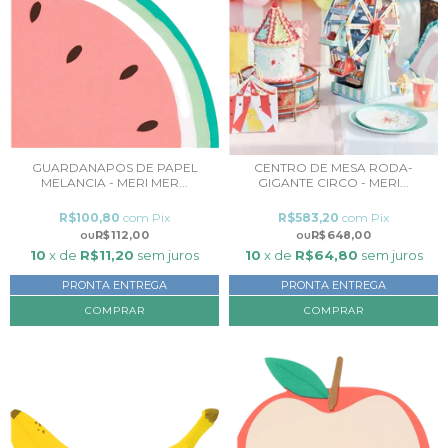
GUARDANAPOS DE PAPEL
CENTRO DE MESA RODA-
MELANCIA - MERI MER...
GIGANTE CIRCO - MERI...
R$100,80
com
Pix
R$583,20
com
Pix
R$112,00
R$648,00
10
x de
R$11,20
sem juros
10
x de
R$64,80
sem juros
PRONTA ENTREGA
PRONTA ENTREGA