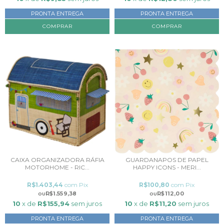
PRONTA ENTREGA
PRONTA ENTREGA
CAIXA ORGANIZADORA RÁFIA
GUARDANAPOS DE PAPEL
MOTORHOME - RIC...
HAPPY ICONS - MERI...
R$1.403,44
com
Pix
R$100,80
com
Pix
R$1.559,38
R$112,00
10
x de
R$155,94
sem juros
10
x de
R$11,20
sem juros
PRONTA ENTREGA
PRONTA ENTREGA