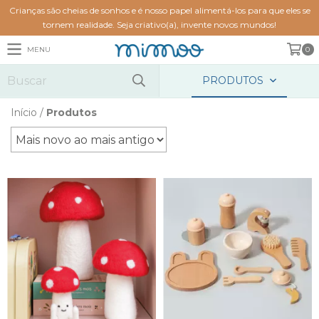
Crianças são cheias de sonhos e é nosso papel alimentá-los para que eles se
tornem realidade. Seja criativo(a), invente novos mundos!
MENU
0
PRODUTOS
Início
/
Produtos