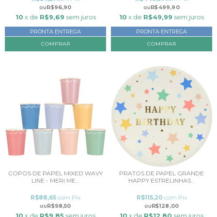
R$96,90
R$499,90
10
x de
R$9,69
sem juros
10
x de
R$49,99
sem juros
PRONTA ENTREGA
PRONTA ENTREGA
COPOS DE PAPEL MIXED WAVY
PRATOS DE PAPEL GRANDE
LINE - MERI ME...
HAPPY ESTRELINHAS...
R$88,65
com
Pix
R$115,20
com
Pix
R$98,50
R$128,00
10
x de
R$9,85
sem juros
10
x de
R$12,80
sem juros