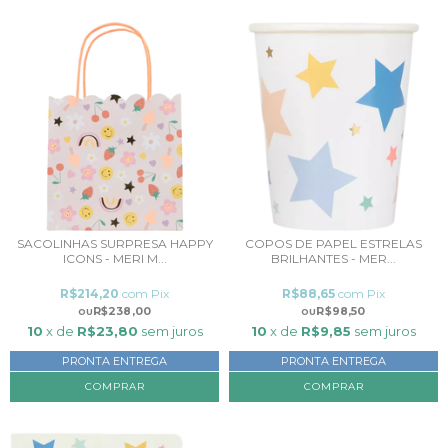
SACOLINHAS SURPRESA HAPPY
COPOS DE PAPEL ESTRELAS
ICONS - MERI M...
BRILHANTES - MER...
R$214,20
com
Pix
R$88,65
com
Pix
R$238,00
R$98,50
10
x de
R$23,80
sem juros
10
x de
R$9,85
sem juros
PRONTA ENTREGA
PRONTA ENTREGA