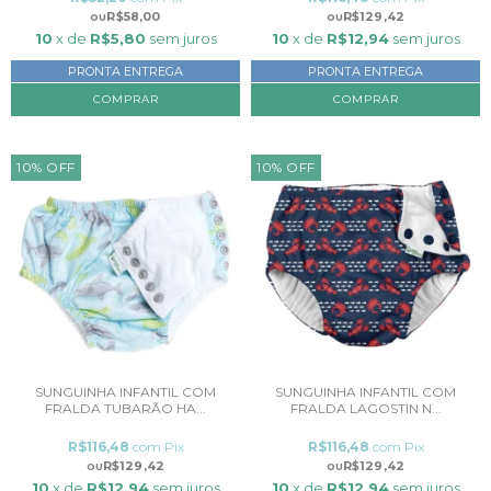
R$58,00
R$129,42
10
x de
R$5,80
sem juros
10
x de
R$12,94
sem juros
PRONTA ENTREGA
PRONTA ENTREGA
COMPRAR
10
%
OFF
10
%
OFF
SUNGUINHA INFANTIL COM
SUNGUINHA INFANTIL COM
FRALDA TUBARÃO HA...
FRALDA LAGOSTIN N...
R$116,48
com
Pix
R$116,48
com
Pix
R$129,42
R$129,42
10
x de
R$12,94
sem juros
10
x de
R$12,94
sem juros