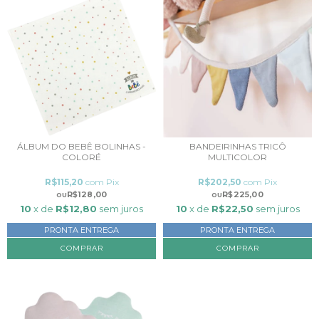
ÁLBUM DO BEBÊ BOLINHAS -
BANDEIRINHAS TRICÔ
COLORÉ
MULTICOLOR
R$115,20
com
Pix
R$202,50
com
Pix
R$128,00
R$225,00
10
x de
R$12,80
sem juros
10
x de
R$22,50
sem juros
PRONTA ENTREGA
PRONTA ENTREGA