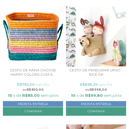
CESTO DE RÁFIA CHOOSE
CESTO DE PENDURAR URSO -
HAPPY COLORS COM A...
RICE DK
R$765,00
com
Pix
R$898,20
com
Pix
R$850,00
R$998,00
10
x de
R$85,00
sem juros
10
x de
R$99,80
sem juros
PRONTA ENTREGA
PRONTA ENTREGA