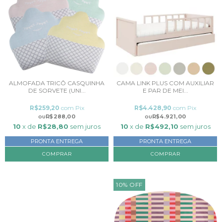
ALMOFADA TRICÔ CASQUINHA
CAMA LINK PLUS COM AUXILIAR
DE SORVETE (UNI...
E PAR DE MEI...
R$259,20
com
Pix
R$4.428,90
com
Pix
R$288,00
R$4.921,00
10
x de
R$28,80
sem juros
10
x de
R$492,10
sem juros
PRONTA ENTREGA
PRONTA ENTREGA
COMPRAR
COMPRAR
10
%
OFF