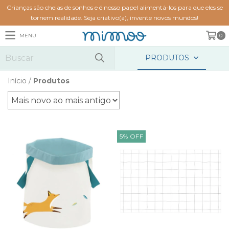
Crianças são cheias de sonhos e é nosso papel alimentá-los para que eles se
tornem realidade. Seja criativo(a), invente novos mundos!
MENU
0
PRODUTOS
Início
/
Produtos
5
%
OFF