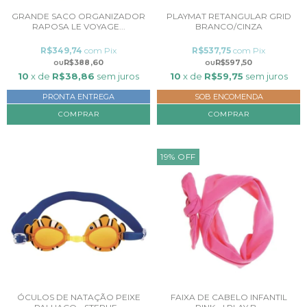
GRANDE SACO ORGANIZADOR
PLAYMAT RETANGULAR GRID
RAPOSA LE VOYAGE...
BRANCO/CINZA
R$349,74
com
Pix
R$537,75
com
Pix
R$388,60
R$597,50
10
x de
R$38,86
sem juros
10
x de
R$59,75
sem juros
PRONTA ENTREGA
SOB ENCOMENDA
COMPRAR
19
%
OFF
ÓCULOS DE NATAÇÃO PEIXE
FAIXA DE CABELO INFANTIL