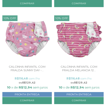
COMPRAR
COMPRAR
10
%
OFF
10
%
OFF
CALCINHA INFANTIL COM
CALCINHA INFANTIL COM
FRALDA SUNNY DAY -...
FRALDA MELANCIA 12...
R$116,48
com
Pix
R$116,48
com
Pix
R$129,42
R$129,42
10
x de
R$12,94
sem juros
10
x de
R$12,94
sem juros
PRONTA ENTREGA
PRONTA ENTREGA
COMPRAR