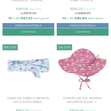
PALHAÇO - STEPHE...
PINK - I PLAY B...
R$67,50
com
Pix
R$52,20
com
Pix
R$75,00
R$58,00
10
x de
R$7,50
sem juros
10
x de
R$5,80
sem juros
PRONTA ENTREGA
PRONTA ENTREGA
19
%
OFF
13
%
OFF
FAIXA DE CABELO INFANTIL
CHAPÉU DE SOL INFANTIL
LAGO DOS CISNES...
MELANCIA ROSA - I...
R$52,20
com
Pix
R$116,48
com
Pix