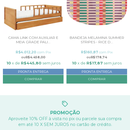
CAMA LINK COM AUXILIAR E
BANDEJA MELAMINA SUMMER
MEIA GRADE PALI...
STRIPES - RICE D...
R$4.012,20
com
Pix
R$160,87
com
Pix
R$4.458,00
R$178,74
10
x de
R$445,80
sem juros
10
x de
R$17,87
sem juros
PRONTA ENTREGA
PRONTA ENTREGA
COMPRAR
PROMOÇÃO
Aproveite 10% OFF à vista no pix ou parcele sua compra
em até 10 X SEM JUROS no cartão de crédito.