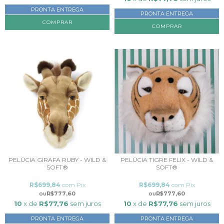
PRONTA ENTREGA
PRONTA ENTREGA
PELÚCIA GIRAFA RUBY - WILD &
PELÚCIA TIGRE FELIX - WILD &
SOFT®
SOFT®
R$699,84
com
Pix
R$699,84
com
Pix
R$777,60
R$777,60
10
x de
R$77,76
sem juros
10
x de
R$77,76
sem juros
PRONTA ENTREGA
PRONTA ENTREGA