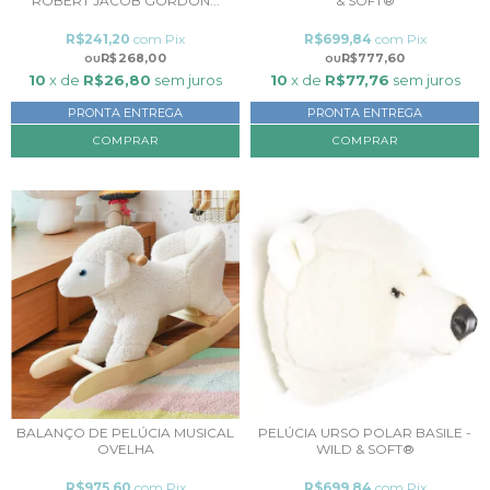
ROBERT JACOB GORDON...
& SOFT®
R$241,20
com
Pix
R$699,84
com
Pix
R$268,00
R$777,60
10
x de
R$26,80
sem juros
10
x de
R$77,76
sem juros
PRONTA ENTREGA
PRONTA ENTREGA
COMPRAR
BALANÇO DE PELÚCIA MUSICAL
PELÚCIA URSO POLAR BASILE -
OVELHA
WILD & SOFT®
R$975,60
com
Pix
R$699,84
com
Pix