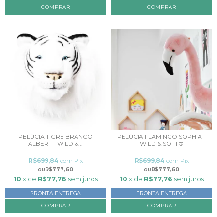
PELÚCIA TIGRE BRANCO
PELÚCIA FLAMINGO SOPHIA -
ALBERT - WILD &...
WILD & SOFT®
R$699,84
com
Pix
R$699,84
com
Pix
R$777,60
R$777,60
10
x de
R$77,76
sem juros
10
x de
R$77,76
sem juros
PRONTA ENTREGA
PRONTA ENTREGA