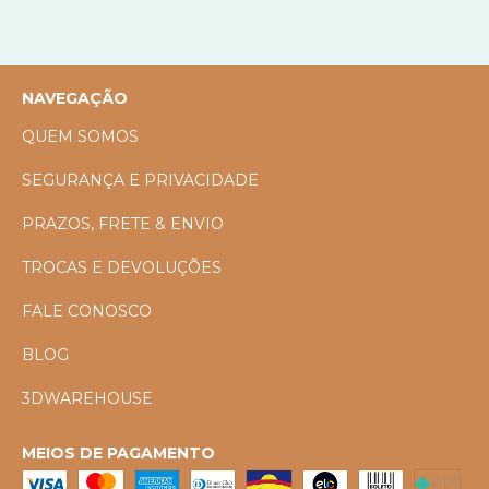
NAVEGAÇÃO
QUEM SOMOS
SEGURANÇA E PRIVACIDADE
PRAZOS, FRETE & ENVIO
TROCAS E DEVOLUÇÕES
FALE CONOSCO
BLOG
3DWAREHOUSE
MEIOS DE PAGAMENTO