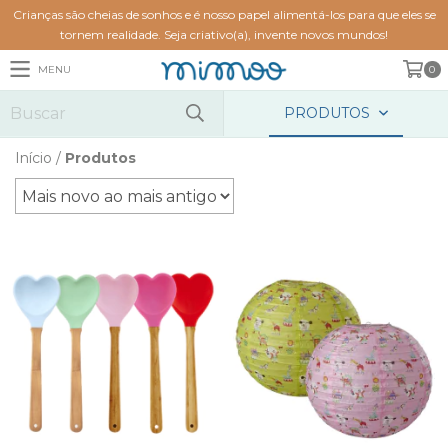
Crianças são cheias de sonhos e é nosso papel alimentá-los para que eles se
tornem realidade. Seja criativo(a), invente novos mundos!
MENU
0
PRODUTOS
Início
/
Produtos