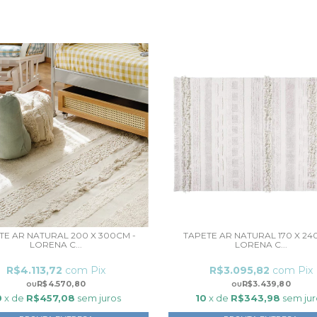
TE AR NATURAL 200 X 300CM -
TAPETE AR NATURAL 170 X 24
LORENA C...
LORENA C...
R$4.113,72
com
Pix
R$3.095,82
com
Pix
R$4.570,80
R$3.439,80
0
x de
R$457,08
sem juros
10
x de
R$343,98
sem jur