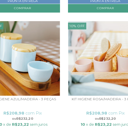
PRONTA ENTREGA
PRONTA ENTREGA
F
10
%
OFF
IGIENE AZUL/MADEIRA - 3 PEÇAS
KIT HIGIENE ROSA/MADEIRA - 3
R$208,98
com
Pix
R$208,98
com
Pix
R$232,20
R$232,20
10
x de
R$23,22
sem juros
10
x de
R$23,22
sem jur