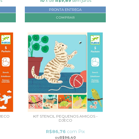
os
10
x de
R$9,89
sem juros
PRONTA ENTREGA
DJECO
KIT STENCIL PEQUENOS AMIGOS -
DJECO
R$86,76
com
Pix
R$96,40