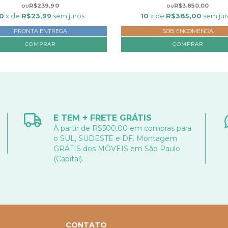
R$239,90
R$3.850,00
10
x de
R$23,99
sem juros
10
x de
R$385,00
sem jur
PRONTA ENTREGA
SOB ENCOMENDA
COMPRAR
E TEM + FRETE GRÁTIS
À partir de R$500,00 em compras para
o SUL, SUDESTE e DF. Montagem
GRÁTIS dos MÓVEIS em São Paulo
(Capital).
CONTATO