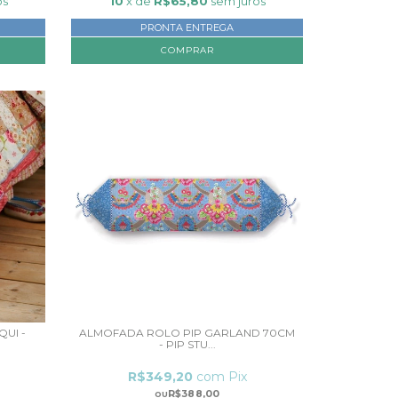
os
10
x de
R$65,80
sem juros
PRONTA ENTREGA
UI -
ALMOFADA ROLO PIP GARLAND 70CM
- PIP STU...
R$349,20
com
Pix
R$388,00