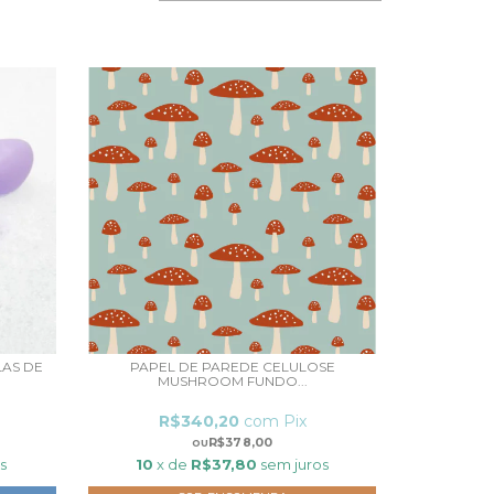
AS DE
PAPEL DE PAREDE CELULOSE
MUSHROOM FUNDO...
R$340,20
com
Pix
R$378,00
s
10
x de
R$37,80
sem juros