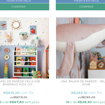
PRONTA ENTREGA
PRONTA ENTREGA
COMPRAR
APEL DE PAREDE CELULOSE
LINA, BALEIA DE PAREDE - V
BARRADO AZUL CO...
ROSÊ
R$610,20
com
Pix
R$260,10
com
Pix
R$678,00
R$289,00
0
x de
R$67,80
sem juros
10
x de
R$28,90
sem jur