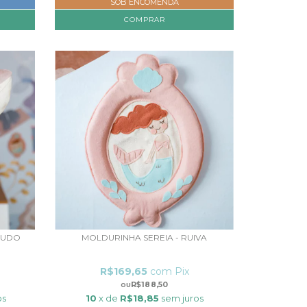
SOB ENCOMENDA
COMPRAR
ELUDO
MOLDURINHA SEREIA - RUIVA
R$169,65
com
Pix
R$188,50
os
10
x de
R$18,85
sem juros