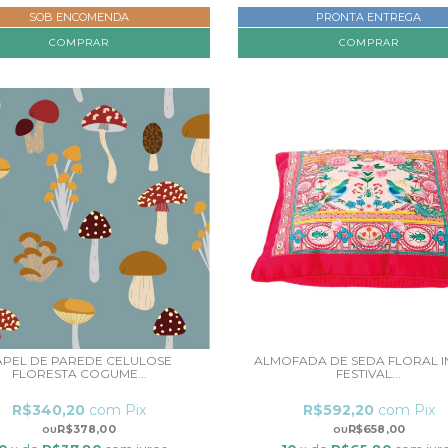
SOB ENCOMENDA
PRONTA ENTREGA
COMPRAR
APEL DE PAREDE CELULOSE
ALMOFADA DE SEDA FLORAL I
FLORESTA COGUME...
FESTIVAL...
R$340,20
com
Pix
R$592,20
com
Pix
R$378,00
R$658,00