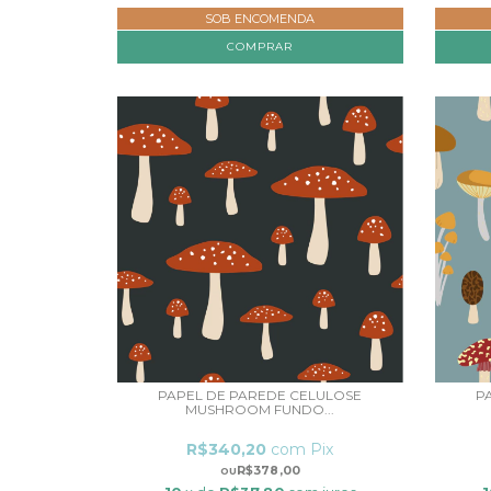
SOB ENCOMENDA
COMPRAR
PAPEL DE PAREDE CELULOSE
P
MUSHROOM FUNDO...
R$340,20
com
Pix
R$378,00