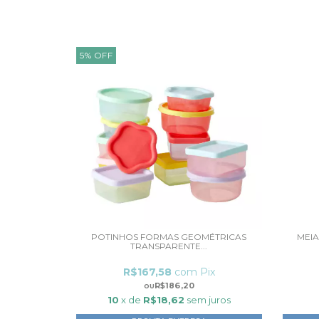
5
%
OFF
POTINHOS FORMAS GEOMÉTRICAS
MEIA
TRANSPARENTE...
R$167,58
com
Pix
R$186,20
10
x de
R$18,62
sem juros