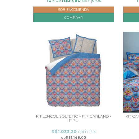
10
x de
R$37,80
sem juros
1
SOB ENCOMENDA
COMPRAR
KIT LENÇOL SOLTEIRO - PIP GARLAND -
KIT C
PIP...
R$1.033,20
com
Pix
R$1.148,00