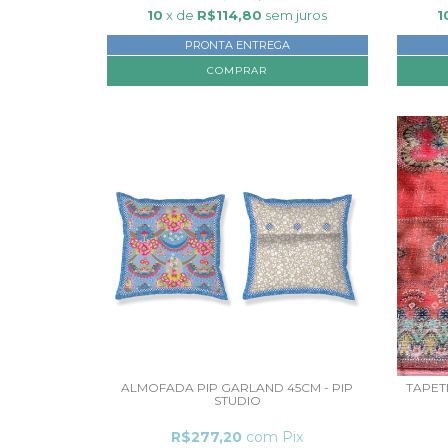
10
x de
R$114,80
sem juros
1
PRONTA ENTREGA
ALMOFADA PIP GARLAND 45CM - PIP
TAPET
STUDIO
R$277,20
com
Pix