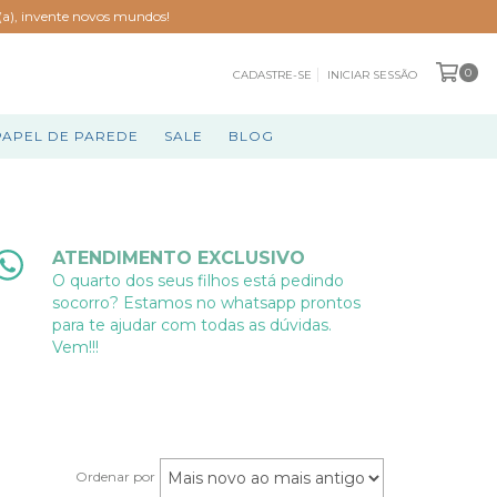
o(a), invente novos mundos!
0
CADASTRE-SE
INICIAR SESSÃO
PAPEL DE PAREDE
SALE
BLOG
ATENDIMENTO EXCLUSIVO
O quarto dos seus filhos está pedindo
socorro? Estamos no whatsapp prontos
para te ajudar com todas as dúvidas.
Vem!!!
Ordenar por