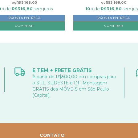
R$3.168,00
R$3.168,00
0
x de
R$316,80
sem juros
10
x de
R$316,80
sem jur
PRONTA ENTREGA
PRONTA ENTREGA
COMPRAR
E TEM + FRETE GRÁTIS
À partir de R$500,00 em compras para
o SUL, SUDESTE e DF. Montagem
GRÁTIS dos MÓVEIS em São Paulo
(Capital).
CONTATO