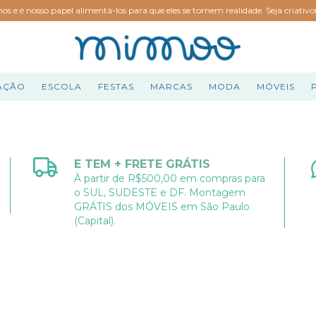
hos e é nosso papel alimentá-los para que eles se tornem realidade. Seja criativ
AÇÃO
ESCOLA
FESTAS
MARCAS
MODA
MÓVEIS
E TEM + FRETE GRÁTIS
À partir de R$500,00 em compras para
o SUL, SUDESTE e DF. Montagem
GRÁTIS dos MÓVEIS em São Paulo
(Capital).