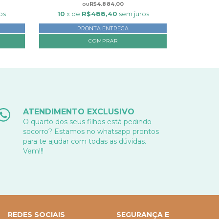
R$4.884,00
os
10
x de
R$488,40
sem juros
PRONTA ENTREGA
COMPRAR
ATENDIMENTO EXCLUSIVO
O quarto dos seus filhos está pedindo
socorro? Estamos no whatsapp prontos
para te ajudar com todas as dúvidas.
Vem!!!
REDES SOCIAIS
SEGURANÇA E