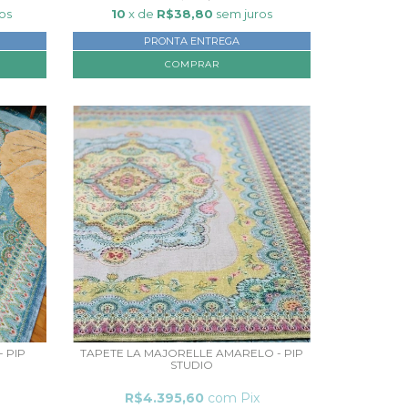
os
10
x de
R$38,80
sem juros
PRONTA ENTREGA
 PIP
TAPETE LA MAJORELLE AMARELO - PIP
STUDIO
R$4.395,60
com
Pix