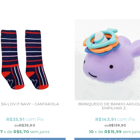
 3/4 LOV.IT NAVY - CANTAROLA
BRINQUEDO DE BANHO ARGOL
EMPILHAR Z...
R$35,91
com
Pix
R$143,91
com
Pix
R$39,90
R$159,90
7
x de
R$5,70
sem juros
10
x de
R$15,99
sem juro