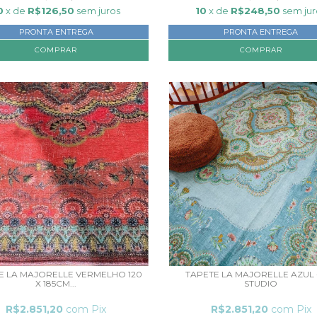
0
x de
R$126,50
sem juros
10
x de
R$248,50
sem jur
PRONTA ENTREGA
PRONTA ENTREGA
E LA MAJORELLE VERMELHO 120
TAPETE LA MAJORELLE AZUL -
X 185CM...
STUDIO
R$2.851,20
com
Pix
R$2.851,20
com
Pix