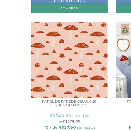
PRONTA ENTREGA
PAPEL DE PAREDE CELULOSE
P
MUSHROOM FUNDO...
R$340,20
com
Pix
R$378,00
10
x de
R$37,80
sem juros
1