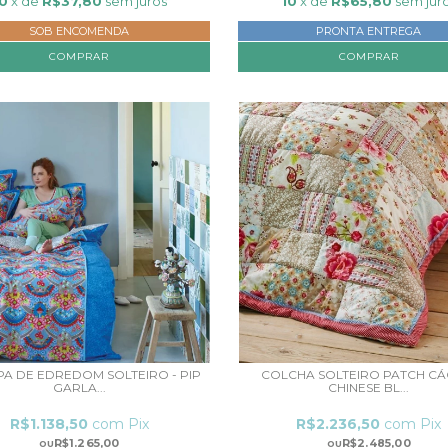
0
x de
R$37,80
sem juros
10
x de
R$65,80
sem jur
SOB ENCOMENDA
PRONTA ENTREGA
COMPRAR
APA DE EDREDOM SOLTEIRO - PIP
COLCHA SOLTEIRO PATCH CÁQ
GARLA...
CHINESE BL...
R$1.138,50
com
Pix
R$2.236,50
com
Pix
R$1.265,00
R$2.485,00