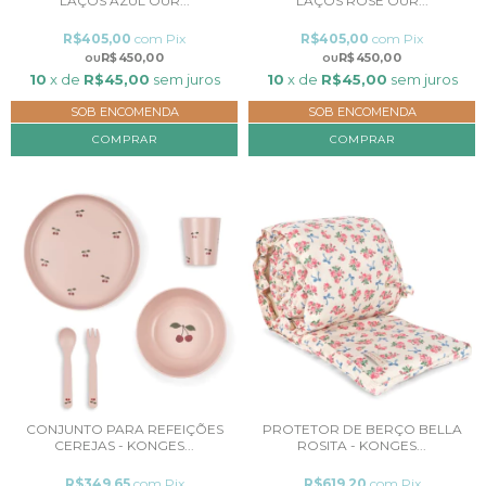
LAÇOS AZUL OUR...
LAÇOS ROSE OUR...
R$405,00
com
Pix
R$405,00
com
Pix
R$450,00
R$450,00
10
x de
R$45,00
sem juros
10
x de
R$45,00
sem juros
SOB ENCOMENDA
SOB ENCOMENDA
COMPRAR
COMPRAR
CONJUNTO PARA REFEIÇÕES
PROTETOR DE BERÇO BELLA
CEREJAS - KONGES...
ROSITA - KONGES...
R$349,65
com
Pix
R$619,20
com
Pix