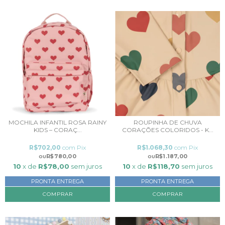
MOCHILA INFANTIL ROSA RAINY
ROUPINHA DE CHUVA
KIDS – CORAÇ...
CORAÇÕES COLORIDOS - K...
R$702,00
com
Pix
R$1.068,30
com
Pix
R$780,00
R$1.187,00
10
x de
R$78,00
sem juros
10
x de
R$118,70
sem juros
PRONTA ENTREGA
PRONTA ENTREGA
COMPRAR