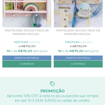
PRATELEIRA WOODY INGÁ DE
PRATELEIRA WOODY INGÁ DE
MADEIRA MACIÇA...
MADEIRA MACIÇA...
R$676,80
com
Pix
R$676,80
com
Pix
R$752,00
R$752,00
10
x de
R$75,20
sem juros
10
x de
R$75,20
sem juros
PRONTA ENTREGA
PRONTA ENTREGA
COMPRAR
COMPRAR
PROMOÇÃO
Aproveite 10% OFF à vista no pix ou parcele sua compra
em até 10 X SEM JUROS no cartão de crédito.