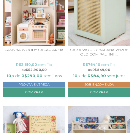
CASINHA WOODY CACAU AREIA
CAIXA WOODY BACABA VERDE
OLD COM PALHINH...
R$2.610,00
com
Pix
R$764,10
com
Pix
R$2.900,00
R$849,00
10
x de
R$290,00
sem juros
10
x de
R$84,90
sem juros
PRONTA ENTREGA
SOB ENCOMENDA
COMPRAR
COMPRAR