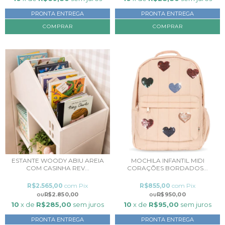
PRONTA ENTREGA
PRONTA ENTREGA
ESTANTE WOODY ABIU AREIA
MOCHILA INFANTIL MIDI
COM CASINHA REV...
CORAÇÕES BORDADOS...
R$2.565,00
com
Pix
R$855,00
com
Pix
R$2.850,00
R$950,00
10
x de
R$285,00
sem juros
10
x de
R$95,00
sem juros
PRONTA ENTREGA
PRONTA ENTREGA