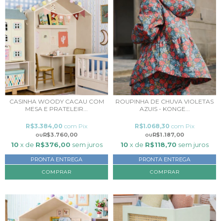
CASINHA WOODY CACAU COM
ROUPINHA DE CHUVA VIOLETAS
MESA E PRATELEIR...
AZUIS - KONGE...
R$3.384,00
com
Pix
R$1.068,30
com
Pix
R$3.760,00
R$1.187,00
10
x de
R$376,00
sem juros
10
x de
R$118,70
sem juros
PRONTA ENTREGA
PRONTA ENTREGA
COMPRAR
COMPRAR