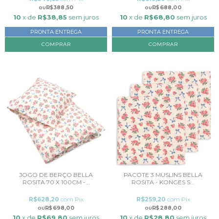
R$388,50
R$688,00
10
x de
R$38,85
sem juros
10
x de
R$68,80
sem juros
PRONTA ENTREGA
PRONTA ENTREGA
JOGO DE BERÇO BELLA
PACOTE 3 MUSLINS BELLA
ROSITA 70 X 100CM -...
ROSITA - KONGES S...
R$628,20
com
Pix
R$259,20
com
Pix
R$698,00
R$288,00
10
x de
R$69,80
sem juros
10
x de
R$28,80
sem juros