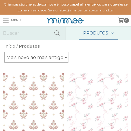
Crianças são cheias de sonhos e é nosso papel alimentá-los para que eles se
tornem realidade. Seja criativo(a), invente novos mundos!
MENU
0
PRODUTOS
Início
/
Produtos