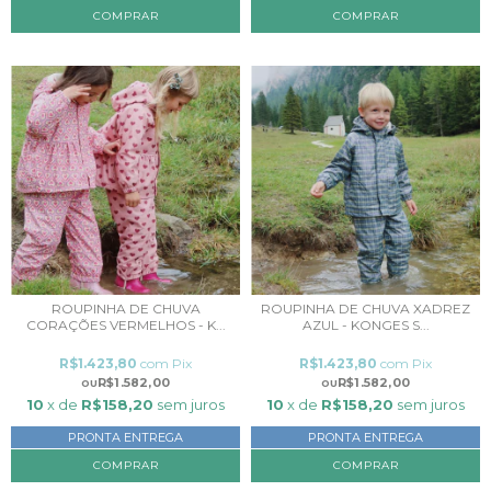
COMPRAR
ROUPINHA DE CHUVA
ROUPINHA DE CHUVA XADREZ
CORAÇÕES VERMELHOS - K...
AZUL - KONGES S...
R$1.423,80
com
Pix
R$1.423,80
com
Pix
R$1.582,00
R$1.582,00
10
x de
R$158,20
sem juros
10
x de
R$158,20
sem juros
PRONTA ENTREGA
PRONTA ENTREGA
COMPRAR
COMPRAR