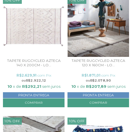
10
%
OFF
10
%
OFF
TAPETE RUGCYCLED AZTECA
TAPETE RUGCYCLED AZTECA
140 X 200CM - LO...
120 X 160CM - LO...
R$2.629,91
com
Pix
R$1.871,01
com
Pix
R$2.922,12
R$2.078,90
10
x de
R$292,21
sem juros
10
x de
R$207,89
sem juros
PRONTA ENTREGA
PRONTA ENTREGA
10
%
OFF
10
%
OFF