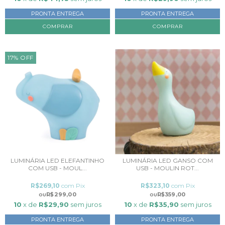
PRONTA ENTREGA
PRONTA ENTREGA
17
%
OFF
LUMINÁRIA LED ELEFANTINHO
LUMINÁRIA LED GANSO COM
COM USB - MOUL...
USB - MOULIN ROT...
R$269,10
com
Pix
R$323,10
com
Pix
R$299,00
R$359,00
10
x de
R$29,90
sem juros
10
x de
R$35,90
sem juros
PRONTA ENTREGA
PRONTA ENTREGA