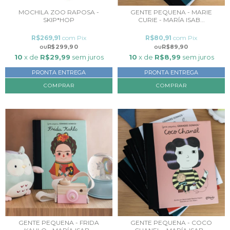
MOCHILA ZOO RAPOSA -
GENTE PEQUENA - MARIE
SKIP*HOP
CURIE - MARÍA ISAB...
R$269,91
com
Pix
R$80,91
com
Pix
R$299,90
R$89,90
10
x de
R$29,99
sem juros
10
x de
R$8,99
sem juros
PRONTA ENTREGA
PRONTA ENTREGA
GENTE PEQUENA - FRIDA
GENTE PEQUENA - COCO