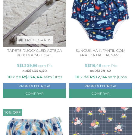
FRETE GRÁTIS
TAPETE RUGCYCLED AZTECA
SUNGUINHA INFANTIL COM
90 X 130CM - LOR...
FRALDA BALEIA NAV...
R$1.209,96
com
Pix
R$116,48
com
Pix
R$1.344,40
R$129,42
10
x de
R$134,44
sem juros
10
x de
R$12,94
sem juros
PRONTA ENTREGA
PRONTA ENTREGA
10
%
OFF