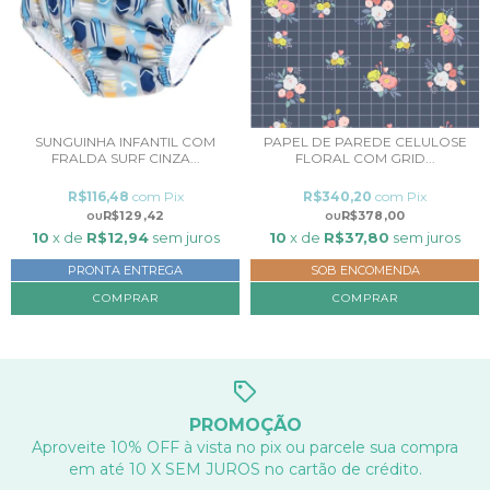
SUNGUINHA INFANTIL COM
PAPEL DE PAREDE CELULOSE
FRALDA SURF CINZA...
FLORAL COM GRID...
R$116,48
com
Pix
R$340,20
com
Pix
R$129,42
R$378,00
10
x de
R$12,94
sem juros
10
x de
R$37,80
sem juros
PRONTA ENTREGA
SOB ENCOMENDA
COMPRAR
COMPRAR
PROMOÇÃO
Aproveite 10% OFF à vista no pix ou parcele sua compra
em até 10 X SEM JUROS no cartão de crédito.