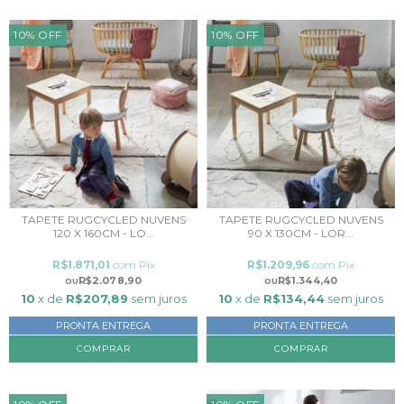
10
%
OFF
10
%
OFF
TAPETE RUGCYCLED NUVENS
TAPETE RUGCYCLED NUVENS
120 X 160CM - LO...
90 X 130CM - LOR...
R$1.871,01
com
Pix
R$1.209,96
com
Pix
R$2.078,90
R$1.344,40
10
x de
R$207,89
sem juros
10
x de
R$134,44
sem juros
PRONTA ENTREGA
PRONTA ENTREGA