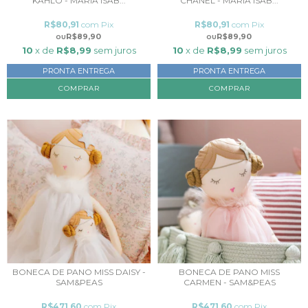
KAHLO - MARÍA ISAB...
CHANEL - MARÍA ISAB...
R$80,91
com
Pix
R$80,91
com
Pix
R$89,90
R$89,90
10
x de
R$8,99
sem juros
10
x de
R$8,99
sem juros
PRONTA ENTREGA
PRONTA ENTREGA
BONECA DE PANO MISS DAISY -
BONECA DE PANO MISS
SAM&PEAS
CARMEN - SAM&PEAS
R$471,60
com
Pix
R$471,60
com
Pix