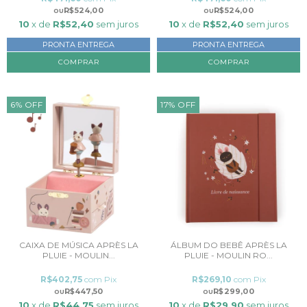
R$524,00
R$524,00
10
x de
R$52,40
sem juros
10
x de
R$52,40
sem juros
PRONTA ENTREGA
PRONTA ENTREGA
6
%
OFF
17
%
OFF
CAIXA DE MÚSICA APRÈS LA
ÁLBUM DO BEBÊ APRÈS LA
PLUIE - MOULIN...
PLUIE - MOULIN RO...
R$402,75
com
Pix
R$269,10
com
Pix
R$447,50
R$299,00
10
x de
R$44,75
sem juros
10
x de
R$29,90
sem juros