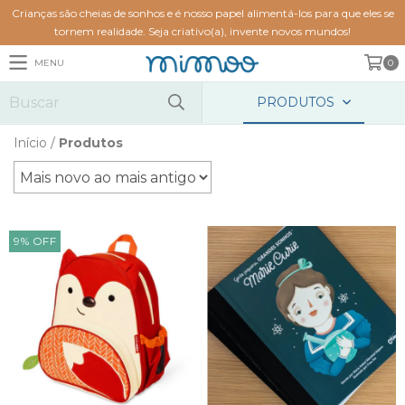
Crianças são cheias de sonhos e é nosso papel alimentá-los para que eles se
tornem realidade. Seja criativo(a), invente novos mundos!
MENU
0
PRODUTOS
Início
/
Produtos
9
%
OFF