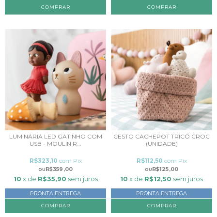
LUMINÁRIA LED GATINHO COM
CESTO CACHEPOT TRICÔ CROC
USB - MOULIN R...
(UNIDADE)
R$323,10
com
Pix
R$112,50
com
Pix
R$359,00
R$125,00
10
x de
R$35,90
sem juros
10
x de
R$12,50
sem juros
PRONTA ENTREGA
PRONTA ENTREGA
COMPRAR