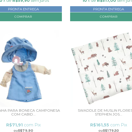
10
x de
R$59,90
sem juros
10
x de
R$517,00
sem jur
PRONTA ENTREGA
PRONTA ENTREGA
COMPRAR
NHA PARA BONECA CAMPONESA
SWADDLE DE MUSLIN FLORES
COM CABID...
STEPHEN JOS...
R$71,91
com
Pix
R$161,55
com
Pix
R$79,90
R$179,50