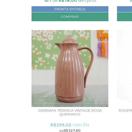
10
x de
R$78,00
sem juros
PRONTA ENTREGA
GARRAFA TÉRMICA VINTAGE ROSA
ROUPI
QUEIMADO
R$295,02
com
Pix
R$327,80