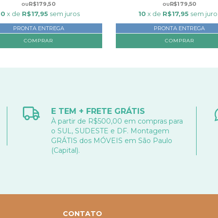
R$179,50
R$179,50
10
x de
R$17,95
sem juros
10
x de
R$17,95
sem juro
PRONTA ENTREGA
PRONTA ENTREGA
E TEM + FRETE GRÁTIS
À partir de R$500,00 em compras para
o SUL, SUDESTE e DF. Montagem
GRÁTIS dos MÓVEIS em São Paulo
(Capital).
CONTATO