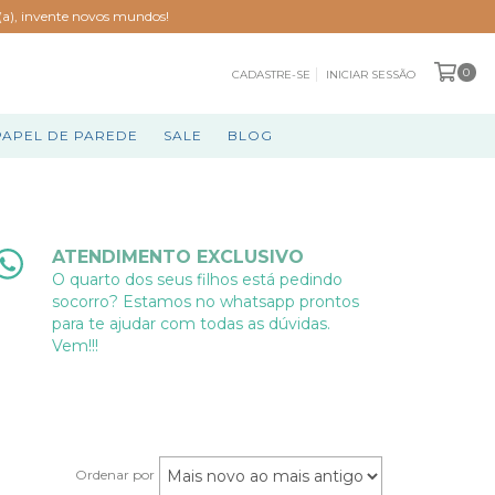
o(a), invente novos mundos!
0
CADASTRE-SE
INICIAR SESSÃO
PAPEL DE PAREDE
SALE
BLOG
ATENDIMENTO EXCLUSIVO
O quarto dos seus filhos está pedindo
socorro? Estamos no whatsapp prontos
para te ajudar com todas as dúvidas.
Vem!!!
Ordenar por