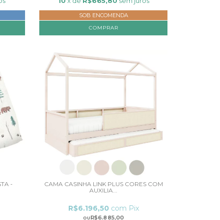
os
10
x de
R$665,80
sem juros
SOB ENCOMENDA
COMPRAR
TA -
CAMA CASINHA LINK PLUS CORES COM
AUXILIA...
R$6.196,50
com
Pix
R$6.885,00