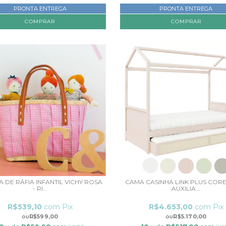
PRONTA ENTREGA
PRONTA ENTREGA
 DE RÁFIA INFANTIL VICHY ROSA
CAMA CASINHA LINK PLUS COR
- RI...
AUXILIA...
R$539,10
com
Pix
R$4.653,00
com
Pix
R$599,00
R$5.170,00