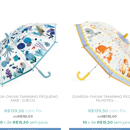
DA-CHUVA TAMANHO PEQUENO
GUARDA-CHUVA TAMANHO PE
MAR - DJECO
FILHOTES -...
R$139,50
com
Pix
R$139,50
com
Pix
R$155,00
R$155,00
10
x de
R$15,50
sem juros
10
x de
R$15,50
sem juro