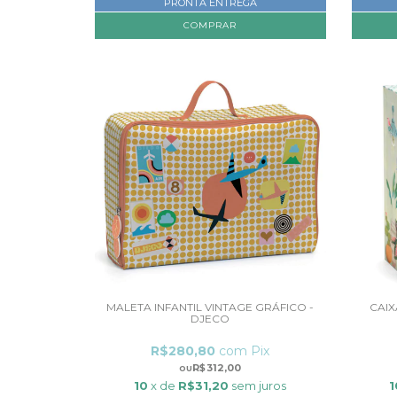
PRONTA ENTREGA
MALETA INFANTIL VINTAGE GRÁFICO -
CAIX
DJECO
R$280,80
com
Pix
R$312,00
10
x de
R$31,20
sem juros
1