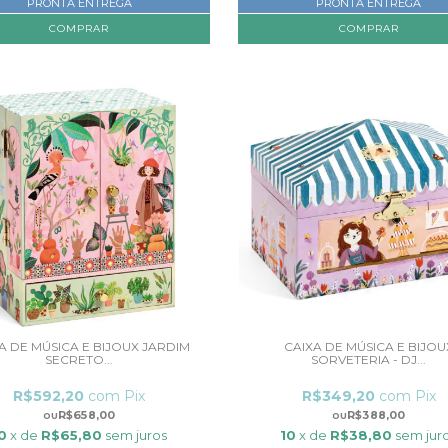
PRONTA ENTREGA
PRONTA ENTREGA
A DE MÚSICA E BIJOUX JARDIM
CAIXA DE MÚSICA E BIJOU
SECRETO...
SORVETERIA - DJ...
R$592,20
com
Pix
R$349,20
com
Pix
R$658,00
R$388,00
0
x de
R$65,80
sem juros
10
x de
R$38,80
sem jur