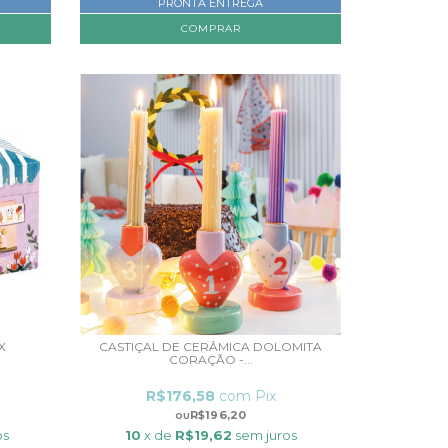
PRONTA ENTREGA
X
CASTIÇAL DE CERÂMICA DOLOMITA
CORAÇÃO -...
R$176,58
com
Pix
R$196,20
os
10
x de
R$19,62
sem juros