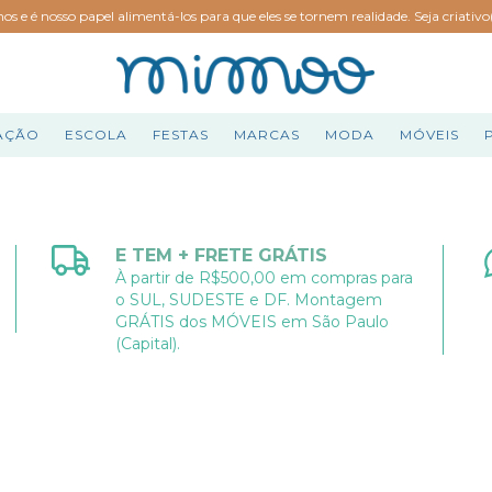
hos e é nosso papel alimentá-los para que eles se tornem realidade. Seja criativ
AÇÃO
ESCOLA
FESTAS
MARCAS
MODA
MÓVEIS
E TEM + FRETE GRÁTIS
À partir de R$500,00 em compras para
o SUL, SUDESTE e DF. Montagem
GRÁTIS dos MÓVEIS em São Paulo
(Capital).