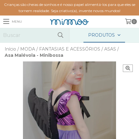
Crianças são cheias de sonhos e é nosso papel alimentá-los para que eles se
tornem realidade. Seja criativo(a), invente novos mundos!
MENU
0
PRODUTOS
Início
/
MODA
/
FANTASIAS E ACESSÓRIOS
/
ASAS
/
Asa Malévola - Minibossa