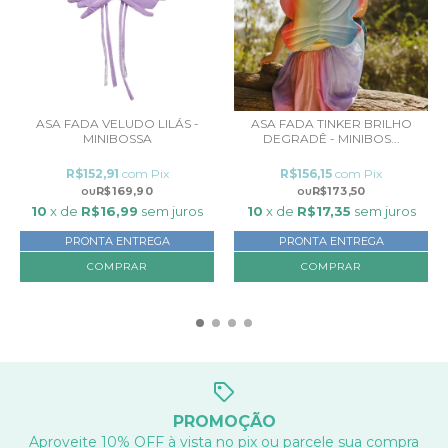
ASA FADA VELUDO LILÁS -
ASA FADA TINKER BRILHO
MINIBOSSA
DEGRADÊ - MINIBOS...
R$152,91
com
Pix
R$156,15
com
Pix
R$169,90
R$173,50
10
x de
R$16,99
sem juros
10
x de
R$17,35
sem juros
PRONTA ENTREGA
PRONTA ENTREGA
PROMOÇÃO
Aproveite 10% OFF à vista no pix ou parcele sua compra