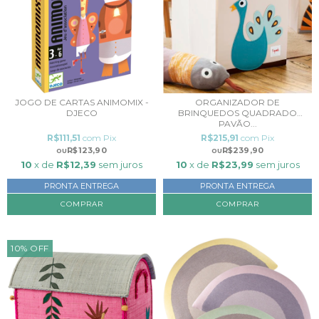
JOGO DE CARTAS ANIMOMIX -
ORGANIZADOR DE
DJECO
BRINQUEDOS QUADRADO
PAVÃO...
R$111,51
com
Pix
R$215,91
com
Pix
R$123,90
R$239,90
10
x de
R$12,39
sem juros
10
x de
R$23,99
sem juros
PRONTA ENTREGA
PRONTA ENTREGA
10
%
OFF