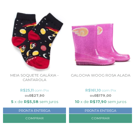
MEIA SOQUETE GALÁXIA -
GALOCHA WOOG ROSA ALADA
CANTAROLA
R$25,11
com
Pix
R$161,10
com
Pix
R$27,90
R$179,00
5
x de
R$5,58
sem juros
10
x de
R$17,90
sem juros
PRONTA ENTREGA
PRONTA ENTREGA
COMPRAR
COMPRAR