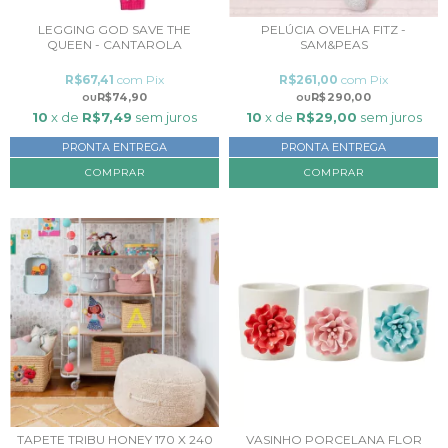
LEGGING GOD SAVE THE
PELÚCIA OVELHA FITZ -
QUEEN - CANTAROLA
SAM&PEAS
R$67,41
com
Pix
R$261,00
com
Pix
R$74,90
R$290,00
10
x de
R$7,49
sem juros
10
x de
R$29,00
sem juros
PRONTA ENTREGA
PRONTA ENTREGA
COMPRAR
TAPETE TRIBU HONEY 170 X 240
VASINHO PORCELANA FLOR