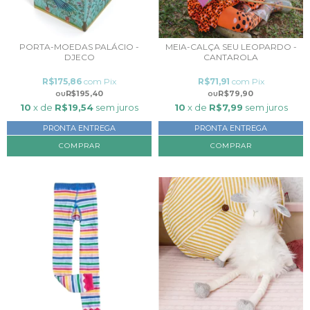
PORTA-MOEDAS PALÁCIO -
MEIA-CALÇA SEU LEOPARDO -
DJECO
CANTAROLA
R$175,86
com
Pix
R$71,91
com
Pix
R$195,40
R$79,90
10
x de
R$19,54
sem juros
10
x de
R$7,99
sem juros
PRONTA ENTREGA
PRONTA ENTREGA
COMPRAR