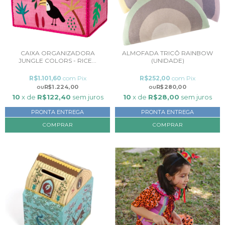
CAIXA ORGANIZADORA
ALMOFADA TRICÔ RAINBOW
JUNGLE COLORS - RICE...
(UNIDADE)
R$1.101,60
com
Pix
R$252,00
com
Pix
R$1.224,00
R$280,00
10
x de
R$122,40
sem juros
10
x de
R$28,00
sem juros
PRONTA ENTREGA
PRONTA ENTREGA
COMPRAR