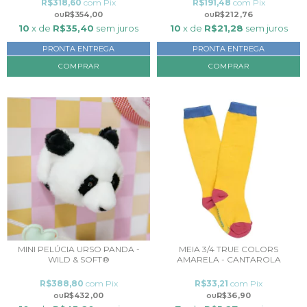
R$318,60
com
Pix
R$191,48
com
Pix
R$354,00
R$212,76
10
x de
R$35,40
sem juros
10
x de
R$21,28
sem juros
PRONTA ENTREGA
PRONTA ENTREGA
MINI PELÚCIA URSO PANDA -
MEIA 3/4 TRUE COLORS
WILD & SOFT®
AMARELA - CANTAROLA
R$388,80
com
Pix
R$33,21
com
Pix
R$432,00
R$36,90