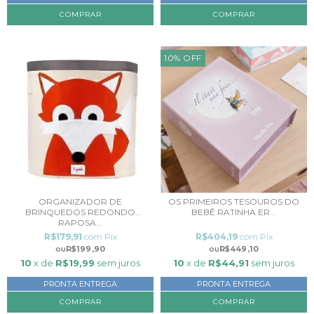
10
%
OFF
ORGANIZADOR DE
OS PRIMEIROS TESOUROS DO
BRINQUEDOS REDONDO
BEBÊ RATINHA ER...
RAPOSA...
R$179,91
com
Pix
R$404,19
com
Pix
R$199,90
R$449,10
10
x de
R$19,99
sem juros
10
x de
R$44,91
sem juros
PRONTA ENTREGA
PRONTA ENTREGA