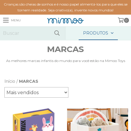
Crianças são cheias de sonhos e é nosso papel alimentá-los para que eles se
tornem realidade. Seja criativo(a), invente novos mundos!
MENU
0
PRODUTOS
MARCAS
As melhores marcas infantis do mundo para você estão na Mimoo Toys
Início
/
MARCAS