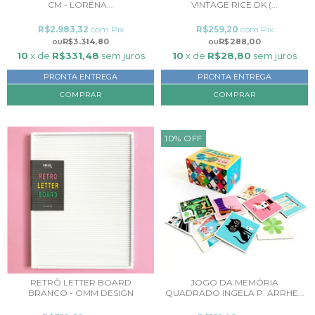
CM - LORENA...
VINTAGE RICE DK (...
R$2.983,32
com
Pix
R$259,20
com
Pix
R$3.314,80
R$288,00
10
x de
R$331,48
sem juros
10
x de
R$28,80
sem juros
PRONTA ENTREGA
PRONTA ENTREGA
COMPRAR
10
%
OFF
RETRÔ LETTER BOARD
JOGO DA MEMÓRIA
BRANCO - OMM DESIGN
QUADRADO INGELA P. ARRHE...