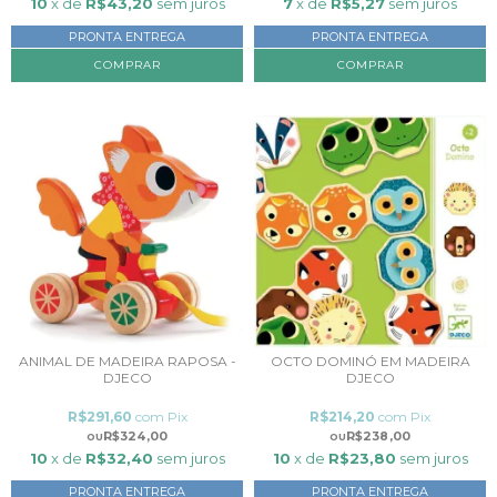
10
x de
R$43,20
sem juros
7
x de
R$5,27
sem juros
PRONTA ENTREGA
PRONTA ENTREGA
COMPRAR
ANIMAL DE MADEIRA RAPOSA -
OCTO DOMINÓ EM MADEIRA
DJECO
DJECO
R$291,60
com
Pix
R$214,20
com
Pix
R$324,00
R$238,00
10
x de
R$32,40
sem juros
10
x de
R$23,80
sem juros
PRONTA ENTREGA
PRONTA ENTREGA